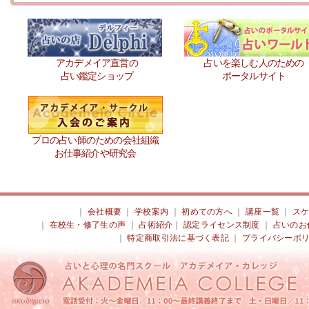
アカデメイア直営の
占いを楽しむ人のための
占い鑑定ショップ
ポータルサイト
プロの占い師のための会社組織
お仕事紹介や研究会
｜
会社概要
｜
学校案内
｜
初めての方へ
｜
講座一覧
｜
ス
｜
在校生・修了生の声
｜
占術紹介
｜
認定ライセンス制度
｜
占いのお
｜
特定商取引法に基づく表記
｜
プライバシーポ