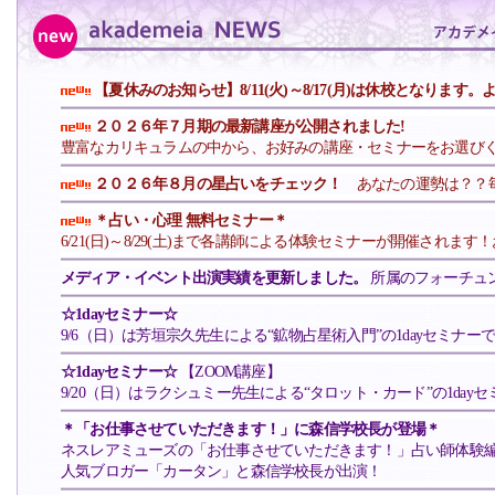
【夏休みのお知らせ】8/11(火)～8/17(月)は休校となりま
２０２６年７月期の最新講座が公開されました!
豊富なカリキュラムの中から、お好みの講座・セミナーをお選び
２０２６年８月の星占いをチェック！
あなたの運勢は？？毎
＊占い・心理 無料セミナー＊
6/21(日)～8/29(土)まで各講師による体験セミナーが開催されま
メディア・イベント出演実績を更新しました。
所属のフォーチュ
☆1dayセミナー☆
9/6（日）は芳垣宗久先生による“鉱物占星術入門”の1dayセミナ
☆1dayセミナー☆
【ZOOM講座】
9/20（日）はラクシュミー先生による“タロット・カード”の1da
＊「お仕事させていただきます！」に森信学校長が登場＊
ネスレアミューズの「お仕事させていただきます！」占い師体験
人気ブロガー「カータン」と森信学校長が出演！