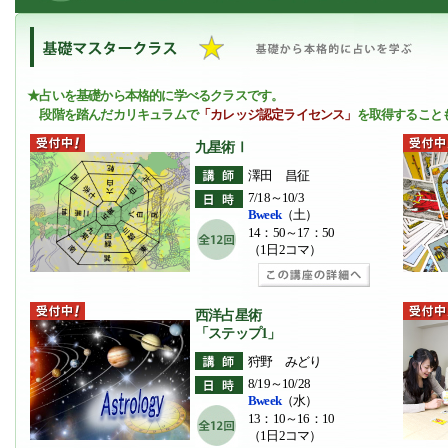
★占いを基礎から本格的に学べるクラスです。
段階を踏んだカリキュラムで
「カレッジ認定ライセンス」
を取得すること
九星術Ⅰ
澤田 昌征
7/18～10/3
Bweek
（土）
14：50～17：50
（1日2コマ）
西洋占星術
「ステップ1」
狩野 みどり
8/19～10/28
Bweek
（水）
13：10～16：10
（1日2コマ）