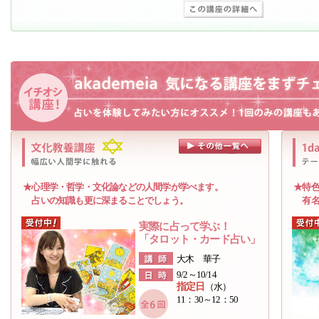
★心理学・哲学・文化論などの人間学が学べます。
★特色
占いの知識も更に深まることでしょう。
有名＆
実際に占って学ぶ！
「タロット・カード占い」
大木 華子
9/2～10/14
指定日
（水）
11：30～12：50