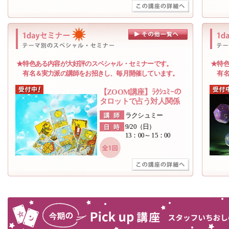
★特色ある内容が大好評のスペシャル・セミナーです。
★特色
有名＆実力派の講師をお招きし、毎月開催しています。
有名＆
【ZOOM講座】ﾗｸｼｭﾐｰの
タロットで占う対人関係
ラクシュミー
9/20（日）
13：00～ 15：00