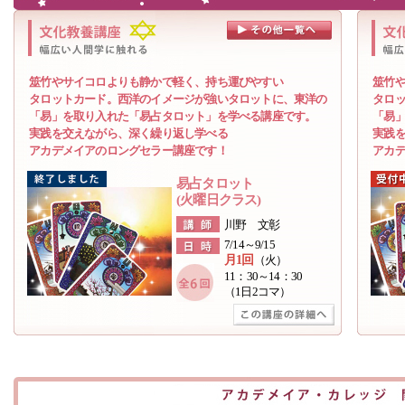
筮竹やサイコロよりも静かで軽く、持ち運びやすい
筮竹や
タロットカード。西洋のイメージが強いタロットに、東洋の
タロッ
「易」を取り入れた「易占タロット」を学べる講座です。
「易」
実践を交えながら、深く繰り返し学べる
実践を
アカデメイアのロングセラー講座です！
アカデ
易占タロット
(火曜日クラス)
川野 文彰
7/14～9/15
月1回
（火）
11：30～14：30
（1日2コマ）