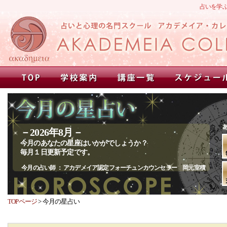
占いを学
－2026年8
月－
今月のあなたの星座はいかがでしょうか？
毎月１日更新予定です。
今月の占い師 ： アカデメイア認定フォーチュンカウンセラー 岡元室積
TOPページ
>
今月の星占い