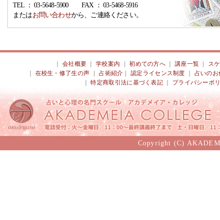
TEL ： 03-5648-5900 FAX ： 03-5468-5916
または
お問い合わせ
から、ご連絡ください。
｜
会社概要
｜
学校案内
｜
初めての方へ
｜
講座一覧
｜
ス
｜
在校生・修了生の声
｜
占術紹介
｜
認定ライセンス制度
｜
占いのお
｜
特定商取引法に基づく表記
｜
プライバシーポ
Copyright (C) AKADEM