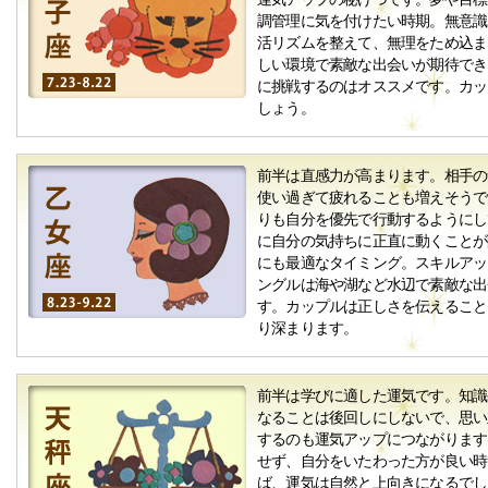
調管理に気を付けたい時期。無意識
活リズムを整えて、無理をため込ま
しい環境で素敵な出会いが期待でき
に挑戦するのはオススメです。カッ
しょう。
前半は直感力が高まります。相手の
使い過ぎて疲れることも増えそうで
りも自分を優先で行動するようにし
に自分の気持ちに正直に動くことが
にも最適なタイミング。スキルアッ
ングルは海や湖など水辺で素敵な出
す。カップルは正しさを伝えること
り深まります。
前半は学びに適した運気です。知識
なることは後回しにしないで、思い
するのも運気アップにつながります
せず、自分をいたわった方が良い時
ば、運気は自然と上向きになるでし