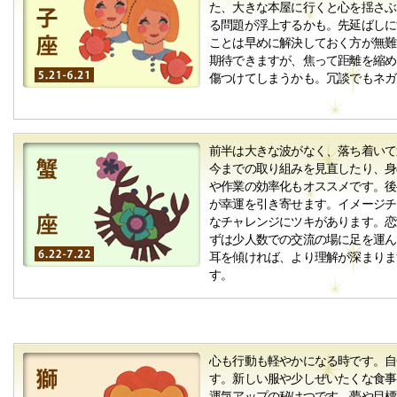
た、大きな本屋に行くと心を揺さぶ
る問題が浮上するかも。先延ばしに
ことは早めに解決しておく方が無難
期待できますが、焦って距離を縮め
傷つけてしまうかも。冗談でもネガ
前半は大きな波がなく、落ち着いて
今までの取り組みを見直したり、身
や作業の効率化もオススメです。後
が幸運を引き寄せます。イメージチ
なチャレンジにツキがあります。恋
ずは少人数での交流の場に足を運ん
耳を傾ければ、より理解が深まりま
す。
心も行動も軽やかになる時です。自
す。新しい服や少しぜいたくな食事
運気アップの秘けつです。夢や目標