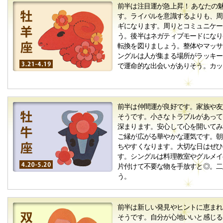
前半は注目運が急上昇！ あなたの
す。ライバルを意識するよりも、周
ギになります。周りとコミュニケー
う。後半はネガティブモードになり
転換を図りましょう。整体やマッサ
ングルは人が集まる場所がラッキー
で運命的な出会いがありそう。カッ
前半は仲間運が良好です。家族や友
そうです。小さなトラブルがあって
深まります。安心して心を開いてみ
ご縁が広がる華やかな運気です。朝
ちやすくなります。大切な日はぜひ
す。シングルは料理教室やグルメイ
片付けて不要な物を手放すと◎。二
う。
前半は新しい発見やヒントに恵まれ
そうです。自分が心地いいと感じる