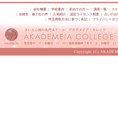
｜
会社概要
｜
学校案内
｜
初めての方へ
｜
講座一覧
｜
ス
｜
在校生・修了生の声
｜
占術紹介
｜
認定ライセンス制度
｜
占いのお
｜
特定商取引法に基づく表記
｜
プライバシーポ
Copyright (C) AKADEM