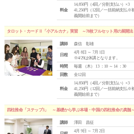
14,850円（4回／分割支払い）×3
料金
41,250円（12回／一括前納支払※
義開始前まで）
タロット・カードⅡ「小アルカナ」実習 ～78枚フルセット用の展開
講師
森信 彰雄
4月 8日 ～ 7月 1日
日程
※4/29は休講となります。
時間
毎週 （
木
） 13 ：10 ～ 14 ：30
回数
全12回
14,850円（4回／分割支払い）×3
料金
41,250円（12回／一括前納支払※
義開始前まで）
四柱推命「ステップ3」 ～基礎から学ぶ本場・中国の四柱推命の真髄
講師
澤田 昌征
4月 9日 ～ 7月 2日
日程