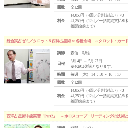
回数
全12回
14,850円（4回／分割支払い）×3
料金
41,250円（12回／一括前納支払※
義開始前まで）
総合実占ゼミ／タロット＆西洋占星術 or 各種命術 ～タロット・カ
講師
森信 彰雄
3月 4日 ～ 5月 27日
日程
※4/29は休講となります。
時間
毎週 （
木
） 14 ：50 ～ 16 ：10
回数
全12回
14,850円（4回／分割支払い）×3
料金
41,250円（12回／一括前納支払※
義開始前まで）
西洋占星術中級実習「Part2」 ～ホロスコープ・リーディングの技術