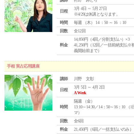
講師
狩野 みどり
3月 4日 ～ 5月 27日
日程
※4/29は休講となります。
時間
毎週 （
木
） 14 ：50 ～ 16 ：10
回数
全12回
14,850円（4回／分割支払い）×3
料金
41,250円（12回／一括前納支払※
義開始前まで）
手相 実占応用講座
講師
川野 文彰
3月 5日 ～ 4月 2日
日程
A Week
隔週 （
金
）
時間
13:10～14:30／14：50～16：10 （
マ）
回数
全6回
料金
21,450円（6回／一括支払いのみ）