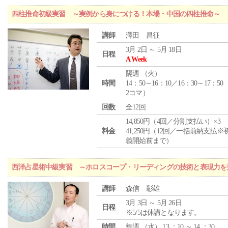
四柱推命初級実習 ～実例から身につける！本場・中国の四柱推命～
講師
澤田 昌征
3月 2日 ～ 5月 18日
日程
A Week
隔週 （
火
）
時間
14：50～16：10／16：30～17：50
2コマ）
回数
全12回
14,850円（4回／分割支払い）×3
料金
41,250円（12回／一括前納支払※
義開始前まで）
西洋占星術中級実習 ～ホロスコープ・リーディングの技術と表現力を
講師
森信 彰雄
3月 3日 ～ 5月 26日
日程
※5/5は休講となります。
時間
毎週 （
水
） 13 ：10 ～ 14 ：30