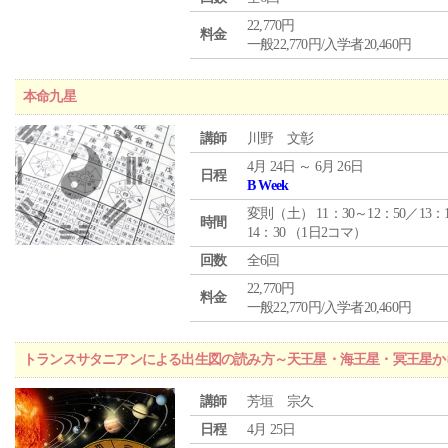
22,770円
料金
一般22,770円/入学者20,460円
本命九星
講師
川野 文彰
4月 24日 ～ 6月 26日
日程
B Week
変則（土） 11：30～12：50／13：
時間
14：30 （1日2コマ）
回数
全6回
22,770円
料金
一般22,770円/入学者20,460円
トランスサタニアンによる出生図の読み方～天王星・海王星・冥王星か
講師
芳垣 宗久
日程
4月 25日