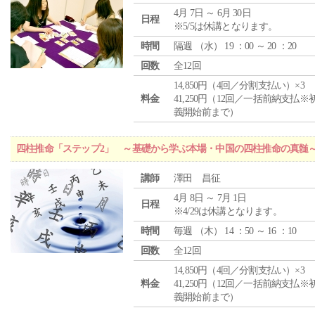
4月 7日 ～ 6月 30日
日程
※5/5は休講となります。
時間
隔週 （
水
） 19 ：00 ～ 20 ：20
回数
全12回
14,850円（4回／分割支払い）×3
料金
41,250円（12回／一括前納支払※
義開始前まで）
四柱推命「ステップ2」 ～基礎から学ぶ本場・中国の四柱推命の真髄
講師
澤田 昌征
4月 8日 ～ 7月 1日
日程
※4/29は休講となります。
時間
毎週 （
木
） 14 ：50 ～ 16 ：10
回数
全12回
14,850円（4回／分割支払い）×3
料金
41,250円（12回／一括前納支払※
義開始前まで）