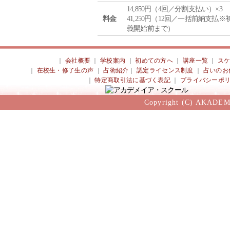
14,850円（4回／分割支払い）×3
料金
41,250円（12回／一括前納支払※
義開始前まで）
｜
会社概要
｜
学校案内
｜
初めての方へ
｜
講座一覧
｜
ス
｜
在校生・修了生の声
｜
占術紹介
｜
認定ライセンス制度
｜
占いのお
｜
特定商取引法に基づく表記
｜
プライバシーポ
Copyright (C) AKADEM