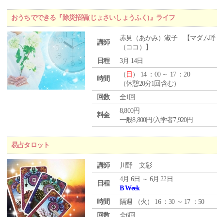
おうちでできる『除災招福(じょさいしょうふく)』ライフ
赤見（あかみ）淑子 【マダム呼
講師
（ココ）】
日程
3月 14日
（
日
） 14 ：00 ～ 17 ：20
時間
（休憩20分1回含む）
回数
全1回
8,800円
料金
一般8,800円/入学者7,920円
易占タロット
講師
川野 文彰
4月 6日 ～ 6月 22日
日程
B Week
時間
隔週 （
火
） 16 ：30 ～ 17 ：50
回数
全6回