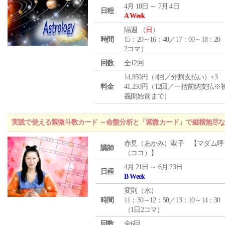
4月 18日 ～ 7月 4日
日程
A Week
隔週 （
日
）
時間
15：20～16：40／17：00～18：20
2コマ）
回数
全12回
14,850円（4回／分割支払い）×3
料金
41,250円（12回／一括前納支払※
義開始前まで）
実践で使える紫微斗数カード ～命盤分析と「紫微カード」で縦横無尽
赤見（あかみ）淑子 【マダム呼
講師
（ココ）】
4月 21日 ～ 6月 23日
日程
B Week
変則（水）
時間
11：30～12：50／13：10～14：30
（1日2コマ）
回数
全6回