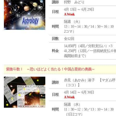
講師
狩野 みどり
4月 13日 ～ 6月 29日
日程
A Week
隔週 （
火
）
時間
13：10～14：30／14：50～16：10
2コマ）
回数
全12回
14,850円（4回／分割支払い）×3
料金
41,250円（12回／一括前納支払※
義開始前まで）
紫微斗数Ⅰ ～恐いほどよく当たる！中国占星術の奥義～
赤見（あかみ）淑子 【マダム呼
講師
（ココ）】
4月 14日 ～ 6月 30日
日程
A Week
隔週 （
水
）
時間
11：30～12：50／13：10～14：30
（1日2コマ）