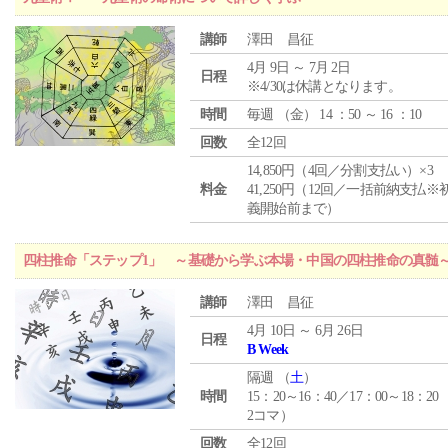
講師
澤田 昌征
4月 9日 ～ 7月 2日
日程
※4/30は休講となります。
時間
毎週 （
金
） 14 ：50 ～ 16 ：10
回数
全12回
14,850円（4回／分割支払い）×3
料金
41,250円（12回／一括前納支払※
義開始前まで）
四柱推命「ステップ1」 ～基礎から学ぶ本場・中国の四柱推命の真髄
講師
澤田 昌征
4月 10日 ～ 6月 26日
日程
B Week
隔週 （
土
）
時間
15：20～16：40／17：00～18：20
2コマ）
回数
全12回