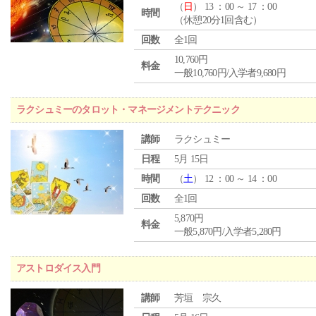
（
日
） 13 ：00 ～ 17 ：00
時間
（休憩20分1回含む）
回数
全1回
10,760円
料金
一般10,760円/入学者9,680円
ラクシュミーのタロット・マネージメントテクニック
講師
ラクシュミー
日程
5月 15日
時間
（
土
） 12 ：00 ～ 14 ：00
回数
全1回
5,870円
料金
一般5,870円/入学者5,280円
アストロダイス入門
講師
芳垣 宗久