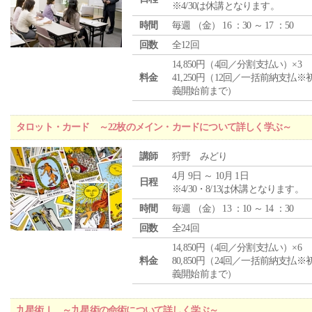
※4/30は休講となります。
時間
毎週 （
金
） 16 ：30 ～ 17 ：50
回数
全12回
14,850円（4回／分割支払い）×3
料金
41,250円（12回／一括前納支払※
義開始前まで）
タロット・カード ～22枚のメイン・カードについて詳しく学ぶ～
講師
狩野 みどり
4月 9日 ～ 10月 1日
日程
※4/30・8/13は休講となります。
時間
毎週 （
金
） 13 ：10 ～ 14 ：30
回数
全24回
14,850円（4回／分割支払い）×6
料金
80,850円（24回／一括前納支払※
義開始前まで）
九星術Ⅰ ～九星術の命術について詳しく学ぶ～