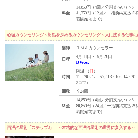
14,850円（4回／分割支払い）×3
料金
41,250円（12回／一括前納支払※
義開始前まで）
心理カウンセリング～対話を深めるカウンセリング～人に接する仕事には
講師
ＴＭＡカウンセラー
4月 11日 ～ 9月 26日
日程
B Week
隔週 （
日
）
時間
11：30～12：50／13：10～14：30
2コマ）
回数
全24回
14,850円（4回／分割支払い）×6
料金
80,850円（24回／一括前納支払※
義開始前まで）
西洋占星術「ステップ2」 ～本格的な西洋占星術の世界に参入する～