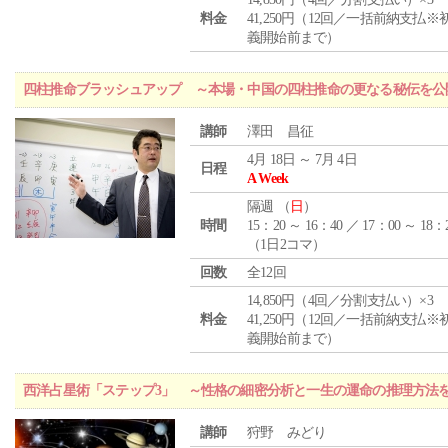
料金
41,250円（12回／一括前納支払※
義開始前まで）
四柱推命ブラッシュアップ ～本場・中国の四柱推命の更なる秘伝を公
講師
澤田 昌征
4月 18日 ～ 7月 4日
日程
A Week
隔週 （
日
）
時間
15：20 ～ 16：40 ／ 17：00 ～ 18：
（1日2コマ）
回数
全12回
14,850円（4回／分割支払い）×3
料金
41,250円（12回／一括前納支払※
義開始前まで）
西洋占星術「ステップ3」 ～性格の細密分析と一生の運命の推理方法
講師
狩野 みどり