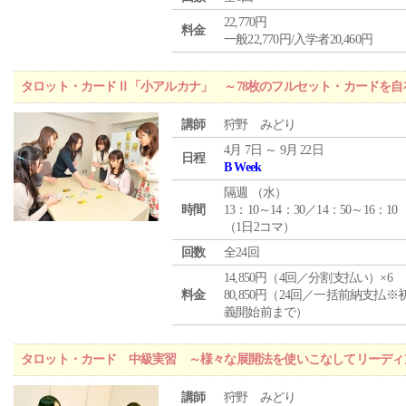
22,770円
料金
一般22,770円/入学者20,460円
タロット・カードⅡ「小アルカナ」 ～78枚のフルセット・カードを自
講師
狩野 みどり
4月 7日 ～ 9月 22日
日程
B Week
隔週 （
水
）
時間
13：10～14：30／14：50～16：10
（1日2コマ）
回数
全24回
14,850円（4回／分割支払い）×6
料金
80,850円（24回／一括前納支払※
義開始前まで）
タロット・カード 中級実習 ～様々な展開法を使いこなしてリーディ
講師
狩野 みどり