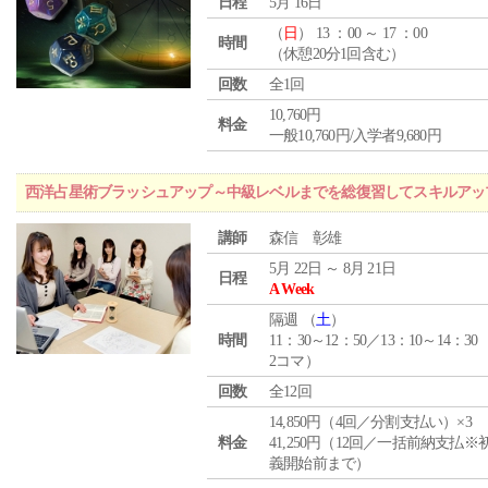
日程
5月 16日
（
日
） 13 ：00 ～ 17 ：00
時間
（休憩20分1回含む）
回数
全1回
10,760円
料金
一般10,760円/入学者9,680円
西洋占星術ブラッシュアップ～中級レベルまでを総復習してスキルアッ
講師
森信 彰雄
5月 22日 ～ 8月 21日
日程
A Week
隔週 （
土
）
時間
11：30～12：50／13：10～14：30
2コマ）
回数
全12回
14,850円（4回／分割支払い）×3
料金
41,250円（12回／一括前納支払※
義開始前まで）