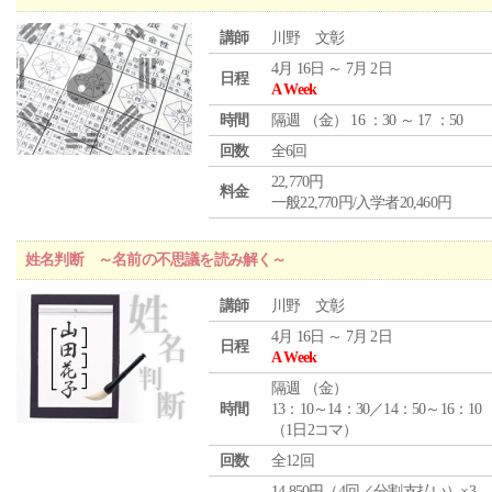
講師
川野 文彰
4月 16日 ～ 7月 2日
日程
A Week
時間
隔週 （
金
） 16 ：30 ～ 17 ：50
回数
全6回
22,770円
料金
一般22,770円/入学者20,460円
姓名判断 ～名前の不思議を読み解く～
講師
川野 文彰
4月 16日 ～ 7月 2日
日程
A Week
隔週 （
金
）
時間
13：10～14：30／14：50～16：10
（1日2コマ）
回数
全12回
14,850円（4回／分割支払い）×3