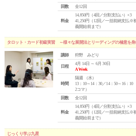
回数
全12回
14,850円（4回／分割支払い）×3
料金
41,250円（12回／一括前納支払※
義開始前まで）
タロット・カード初級実習 ～様々な展開法とリーディングの極意を身
講師
狩野 みどり
4月 14日 ～ 6月 30日
日程
A Week
隔週 （
水
）
時間
13：10～14：30／14：50～16：10
2コマ）
回数
全12回
14,850円（4回／分割支払い）×3
料金
41,250円（12回／一括前納支払※
義開始前まで）
じっくり学ぶ九星