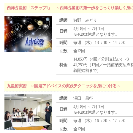
西洋占星術「ステップ1」 ～西洋占星術の第一歩をじっくり楽しく身
講師
狩野 みどり
4月 8日 ～ 7月 1日
日程
※4/29は休講となります。
時間
毎週 （
木
） 13 ：10 ～ 14 ：30
回数
全12回
14,850円（4回／分割支払い）×3
料金
41,250円（12回／一括前納支払※
義開始前まで）
九星術実習 ～開運アドバイスの実践テクニックを身につける～
講師
澤田 昌征
4月 8日 ～ 7月 1日
日程
※4/29は休講となります。
時間
毎週 （
木
） 16 ：30 ～ 17 ：50
回数
全12回