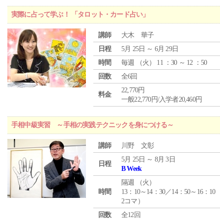
実際に占って学ぶ！ 「タロット・カード占い」
講師
大木 華子
日程
5月 25日 ～ 6月 29日
時間
毎週 （
火
） 11 ：30 ～ 12 ：50
回数
全6回
22,770円
料金
一般22,770円/入学者20,460円
手相中級実習 ～手相の実践テクニックを身につける～
講師
川野 文彰
5月 25日 ～ 8月 3日
日程
B Week
隔週 （
火
）
時間
13：10～14：30／14：50～16：10
2コマ）
回数
全12回