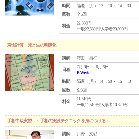
時間
隔週 （
月
） 13 ：10 ～ 14 ：30
回数
全6回
22,360円
料金
一般22,360円/入学者20,090円
寿命計算・死と生の明瞭化
講師
澤田 昌征
7月 9日 ～ 8月 6日
日程
B Week
時間
隔週 （
月
） 14 ：50 ～ 16 ：10
回数
全3回
11,510円
料金
一般11,510円/入学者10,370円
手相中級実習 ～手相の実践テクニックを身につける～
講師
川野 文彰