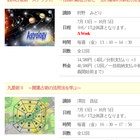
講師
狩野 みどり
7月 13日 ～ 10月 5日
日程
※8／17は休講となります。
A Week
時間
毎週 （
金
） 13 ：10 ～ 14 ：30
回数
全12回
14,580円（4回／分割支払い）×3
料金
40,500円（12回／一括前納支払※
義開始前まで）
九星術Ⅱ ～開運占術の活用法を学ぶ～
講師
澤田 昌征
7月 13日 ～ 10月 5日
日程
※8／17は休講となります。
時間
毎週 （
金
） 16 ：30 ～ 17 ：50
回数
全12回