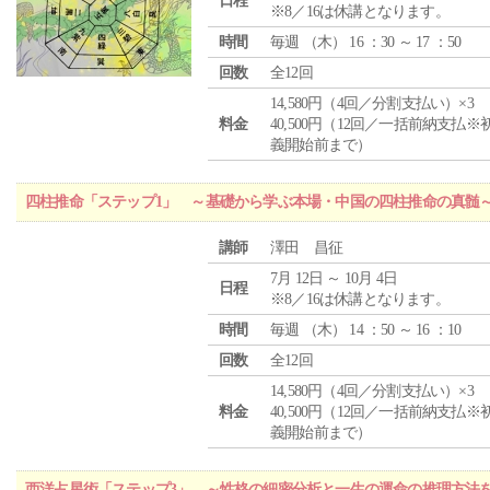
日程
※8／16は休講となります。
時間
毎週 （
木
） 16 ：30 ～ 17 ：50
回数
全12回
14,580円（4回／分割支払い）×3
料金
40,500円（12回／一括前納支払※
義開始前まで）
四柱推命「ステップ1」 ～基礎から学ぶ本場・中国の四柱推命の真髄
講師
澤田 昌征
7月 12日 ～ 10月 4日
日程
※8／16は休講となります。
時間
毎週 （
木
） 14 ：50 ～ 16 ：10
回数
全12回
14,580円（4回／分割支払い）×3
料金
40,500円（12回／一括前納支払※
義開始前まで）
西洋占星術「ステップ3」 ～性格の細密分析と一生の運命の推理方法