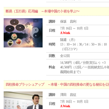
断易（五行易）応用編 ～本場中国の卜術を学ぶ〜
講師
保坂 昌利
7月 16日 ～ 10月 1日
日程
A Week
隔週 （
月
）
時間
13：10～14：30／14：50～16：10
（1日2コマ）
回数
全12回
14,580円（4回／分割支払い）×3
料金
40,500円（12回／一括前納支払※
義開始前まで）
四柱推命ブラッシュアップ ～本場・中国の四柱推命の更なる秘伝を公
講師
澤田 昌征
7月 16日 ～ 10月 1日
日程
A Week