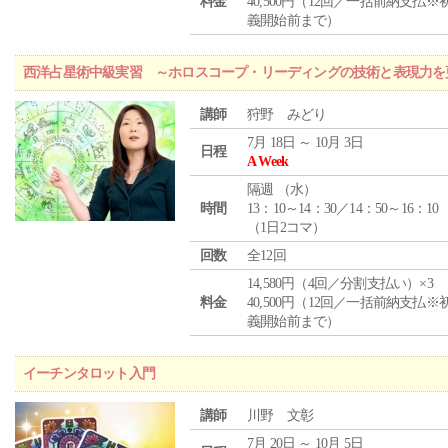
料金
40,500円（12回／一括前納支払※
義開始前まで）
西洋占星術中級実習 ～ホロスコープ・リーディングの技術と表現力を
講師
狩野 みどり
7月 18日 ～ 10月 3日
日程
A Week
隔週 （
水
）
時間
13：10～14：30／14：50～16：10
（1日2コマ）
回数
全12回
14,580円（4回／分割支払い）×3
料金
40,500円（12回／一括前納支払※
義開始前まで）
イーチンタロット入門
講師
川野 文彰
7月 20日 ～ 10月 5日