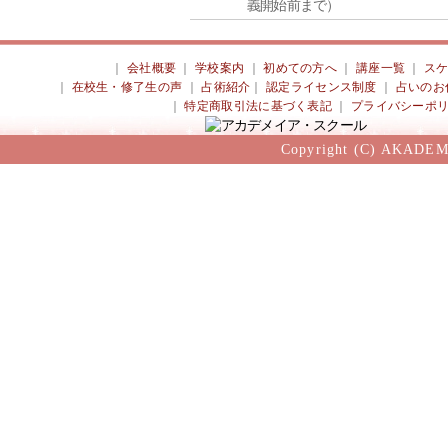
義開始前まで）
｜
会社概要
｜
学校案内
｜
初めての方へ
｜
講座一覧
｜
ス
｜
在校生・修了生の声
｜
占術紹介
｜
認定ライセンス制度
｜
占いのお
｜
特定商取引法に基づく表記
｜
プライバシーポ
Copyright (C) AKADEM