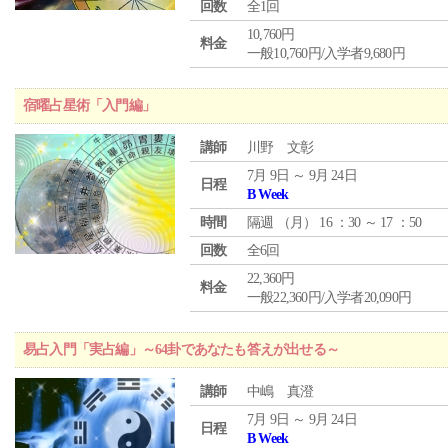
回数
全1回
10,760円
料金
一般10,760円/入学者9,680円
宿曜占星術「入門編」
講師
川野 文彰
7月 9日 ～ 9月 24日
日程
B Week
時間
隔週 （
月
） 16 ：30 ～ 17 ：50
回数
全6回
22,360円
料金
一般22,360円/入学者20,090円
易占入門「実占編」～64卦であなたも答えが出せる～
講師
中嶋 真澄
7月 9日 ～ 9月 24日
日程
B Week