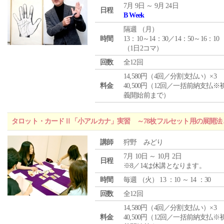
7月 9日 ～ 9月 24日
日程
B Week
隔週 （
月
）
時間
13：10～14：30／14：50～16：10
（1日2コマ）
回数
全12回
14,580円（4回／分割支払い）×3
料金
40,500円（12回／一括前納支払※
義開始前まで）
タロット・カードⅡ「小アルカナ」実習 ～78枚フルセット用の展開
講師
狩野 みどり
7月 10日 ～ 10月 2日
日程
※8／14は休講となります。
時間
毎週 （
火
） 13 ：10 ～ 14 ：30
回数
全12回
14,580円（4回／分割支払い）×3
料金
40,500円（12回／一括前納支払※