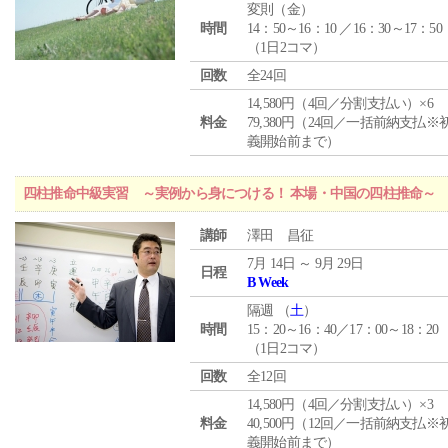
変則（金）
時間
14：50～16：10 ／16：30～17：50
（1日2コマ）
回数
全24回
14,580円（4回／分割支払い）×6
料金
79,380円（24回／一括前納支払※
義開始前まで）
四柱推命中級実習 ～実例から身につける！ 本場・中国の四柱推命～
講師
澤田 昌征
7月 14日 ～ 9月 29日
日程
B Week
隔週 （
土
）
時間
15：20～16：40／17：00～18：20
（1日2コマ）
回数
全12回
14,580円（4回／分割支払い）×3
料金
40,500円（12回／一括前納支払※
義開始前まで）