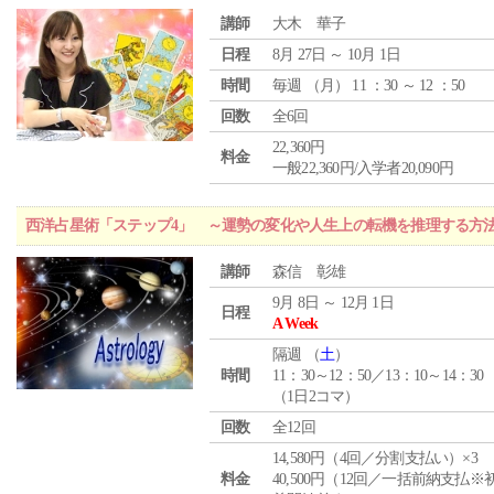
講師
大木 華子
日程
8月 27日 ～ 10月 1日
時間
毎週 （
月
） 11 ：30 ～ 12 ：50
回数
全6回
22,360円
料金
一般22,360円/入学者20,090円
西洋占星術「ステップ4」 ～運勢の変化や人生上の転機を推理する方
講師
森信 彰雄
9月 8日 ～ 12月 1日
日程
A Week
隔週 （
土
）
時間
11：30～12：50／13：10～14：30
（1日2コマ）
回数
全12回
14,580円（4回／分割支払い）×3
料金
40,500円（12回／一括前納支払※