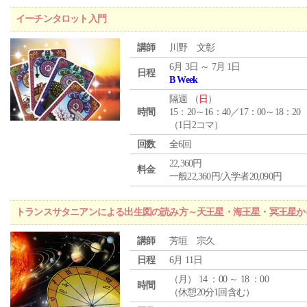
イーチンタロット入門
講師
川野 文彰
6月 3日 ～ 7月 1日
日程
B Week
隔週 （
日
）
時間
15：20～16：40／17：00～18：20
（1日2コマ）
回数
全6回
22,360円
料金
一般22,360円/入学者20,090円
トランスサタニアンによる出生図の読み方～天王星・海王星・冥王星か
講師
芳垣 宗久
日程
6月 11日
（
月
） 14 ：00 ～ 18 ：00
時間
（休憩20分1回含む）