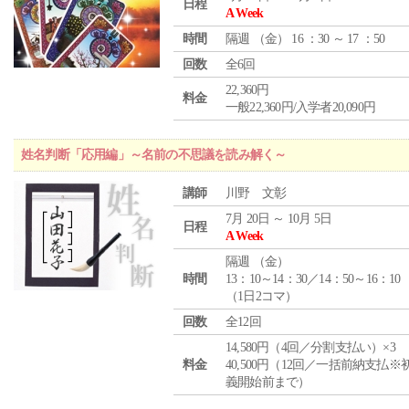
日程
A Week
時間
隔週 （
金
） 16 ：30 ～ 17 ：50
回数
全6回
22,360円
料金
一般22,360円/入学者20,090円
姓名判断「応用編」～名前の不思議を読み解く～
講師
川野 文彰
7月 20日 ～ 10月 5日
日程
A Week
隔週 （
金
）
時間
13：10～14：30／14：50～16：10
（1日2コマ）
回数
全12回
14,580円（4回／分割支払い）×3
料金
40,500円（12回／一括前納支払※
義開始前まで）