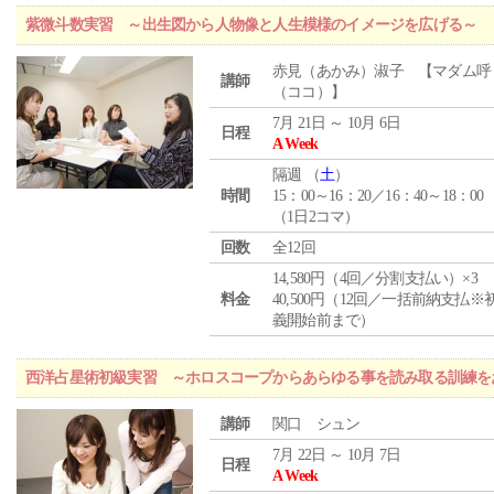
紫微斗数実習 ～出生図から人物像と人生模様のイメージを広げる～
赤見（あかみ）淑子 【マダム呼
講師
（ココ）】
7月 21日 ～ 10月 6日
日程
A Week
隔週 （
土
）
時間
15：00～16：20／16：40～18：00
（1日2コマ）
回数
全12回
14,580円（4回／分割支払い）×3
料金
40,500円（12回／一括前納支払※
義開始前まで）
西洋占星術初級実習 ～ホロスコープからあらゆる事を読み取る訓練を
講師
関口 シュン
7月 22日 ～ 10月 7日
日程
A Week