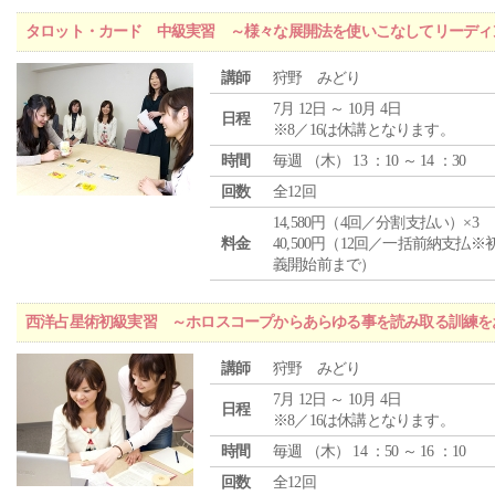
タロット・カード 中級実習 ～様々な展開法を使いこなしてリーディ
講師
狩野 みどり
7月 12日 ～ 10月 4日
日程
※8／16は休講となります。
時間
毎週 （
木
） 13 ：10 ～ 14 ：30
回数
全12回
14,580円（4回／分割支払い）×3
料金
40,500円（12回／一括前納支払※
義開始前まで）
西洋占星術初級実習 ～ホロスコープからあらゆる事を読み取る訓練を
講師
狩野 みどり
7月 12日 ～ 10月 4日
日程
※8／16は休講となります。
時間
毎週 （
木
） 14 ：50 ～ 16 ：10
回数
全12回