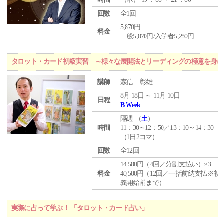
回数
全1回
5,870円
料金
一般5,870円/入学者5,280円
タロット・カード初級実習 ～様々な展開法とリーディングの極意を身
講師
森信 彰雄
8月 18日 ～ 11月 10日
日程
B Week
隔週 （
土
）
時間
11：30～12：50／13：10～14：30
（1日2コマ）
回数
全12回
14,580円（4回／分割支払い）×3
料金
40,500円（12回／一括前納支払※
義開始前まで）
実際に占って学ぶ！ 「タロット・カード占い」