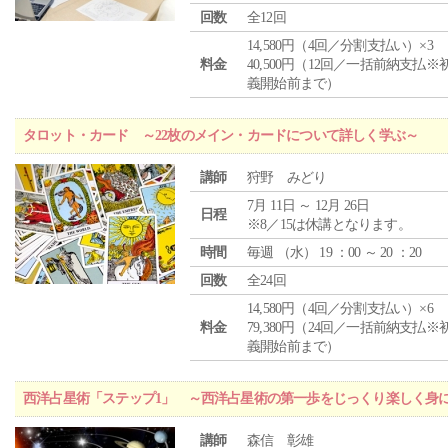
回数
全12回
14,580円（4回／分割支払い）×3
料金
40,500円（12回／一括前納支払※
義開始前まで）
タロット・カード ～22枚のメイン・カードについて詳しく学ぶ～
講師
狩野 みどり
7月 11日 ～ 12月 26日
日程
※8／15は休講となります。
時間
毎週 （
水
） 19 ：00 ～ 20 ：20
回数
全24回
14,580円（4回／分割支払い）×6
料金
79,380円（24回／一括前納支払※
義開始前まで）
西洋占星術「ステップ1」 ～西洋占星術の第一歩をじっくり楽しく身
講師
森信 彰雄