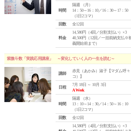
隔週 （
月
）
時間
14：50～16：10／16：30～17：50
（1日2コマ）
回数
全12回
14,580円（4回／分割支払い）×3
料金
40,500円（12回／一括前納支払※
義開始前まで）
紫微斗数「実践応用講座」 ～変化していく人の一生を読む～
赤見（あかみ）淑子【マダム呼々
講師
コ）】
7月 18日 ～ 10月 3日
日程
A Week
隔週 （
水
）
時間
13：10～14：30／14：50～16：10
（1日2コマ）
回数
全12回
14,580円（4回／分割支払い）×3