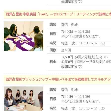
義開始前まで）
西洋占星術 中級実習「Part2」～ホロスコープ・リーディングの技術
講師
森信 彰雄
7月 10日 ～ 10月 2日
日程
※8／14は休講となります。
時間
毎週 （
火
） 11 ：30 ～ 12 ：50
回数
全12回
14,580円（4回／分割支払い）×3
料金
40,500円（12回／一括前納支払※
義開始前まで）
西洋占星術ブラッシュアップ～中級レベルまでを総復習してスキルアッ
講師
森信 彰雄
7月 11日 ～ 10月 3日
日程
※8／15は休講となります。
時間
毎週 （
水
） 13 ：10 ～ 14 ：30