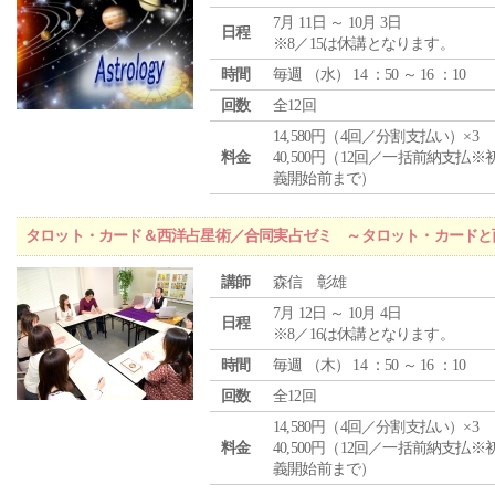
7月 11日 ～ 10月 3日
日程
※8／15は休講となります。
時間
毎週 （
水
） 14 ：50 ～ 16 ：10
回数
全12回
14,580円（4回／分割支払い）×3
料金
40,500円（12回／一括前納支払※
義開始前まで）
タロット・カード＆西洋占星術／合同実占ゼミ ～タロット・カードと
講師
森信 彰雄
7月 12日 ～ 10月 4日
日程
※8／16は休講となります。
時間
毎週 （
木
） 14 ：50 ～ 16 ：10
回数
全12回
14,580円（4回／分割支払い）×3
料金
40,500円（12回／一括前納支払※
義開始前まで）