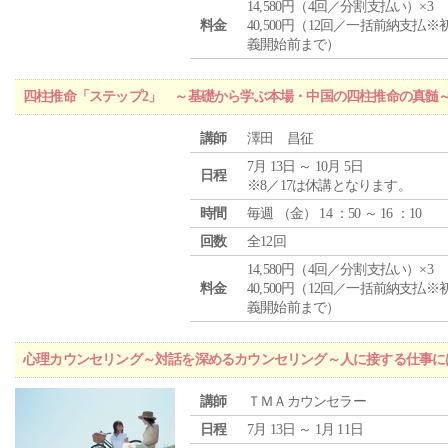
14,580円（4回／分割支払い）×3
料金
40,500円（12回／一括前納支払※
義開始前まで）
四柱推命「ステップ2」 ～基礎から学ぶ本場・中国の四柱推命の真髄
講師
澤田 昌征
7月 13日 ～ 10月 5日
日程
※8／17は休講となります。
時間
毎週 （
金
） 14 ：50 ～ 16 ：10
回数
全12回
14,580円（4回／分割支払い）×3
料金
40,500円（12回／一括前納支払※
義開始前まで）
心理カウンセリング～対話を深めるカウンセリング～人に接する仕事には
講師
ＴＭＡカウンセラー
日程
7月 13日 ～ 1月 11日