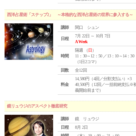
西洋占星術「ステップ2」 ～本格的な西洋占星術の世界に参入する～
講師
関口 シュン
7月 22日 ～ 10月 7日
日程
A Week
隔週 （
日
）
時間
11：30～12：50 ／13：10～14：30
（1日2コマ）
回数
全12回
14,580円（4回／分割支払い）×3
料金
40,500円（12回／一括前納支払※
義開始前まで）
鏡リュウジのアスペクト徹底研究
講師
鏡 リュウジ
日程
8月 2日
時間
（
木
） 19 ：00 ～ 21 ：00