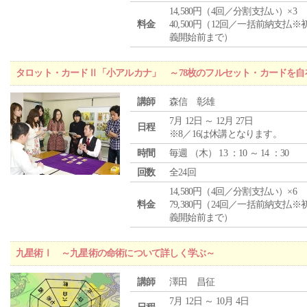
14,580円（4回／分割支払い）×3
料金
40,500円（12回／一括前納支払※
義開始前まで）
タロット・カードⅡ「小アルカナ」 ～78枚のフルセット・カードを自
講師
森信 彰雄
7月 12日 ～ 12月 27日
日程
※8／16は休講となります。
時間
毎週 （
木
） 13 ：10 ～ 14 ：30
回数
全24回
14,580円（4回／分割支払い）×6
料金
79,380円（24回／一括前納支払※
義開始前まで）
九星術Ⅰ ～九星術の命術について詳しく学ぶ～
講師
澤田 昌征
7月 12日 ～ 10月 4日