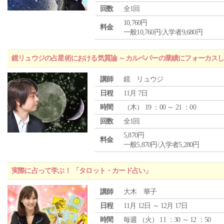
回数
全1回
10,760円
料金
一般10,760円/入学者9,680円
鏡リュウジの占星術における気質論 ～カルペパーの業績にフォーカス
講師
鏡 リュウジ
日程
11月 7日
時間
（
木
） 19 ：00 ～ 21 ：00
回数
全1回
5,870円
料金
一般5,870円/入学者5,280円
実際に占って学ぶ！ 「タロット・カード占い」
講師
大木 華子
日程
11月 12日 ～ 12月 17日
時間
毎週 （
火
） 11 ：30 ～ 12 ：50