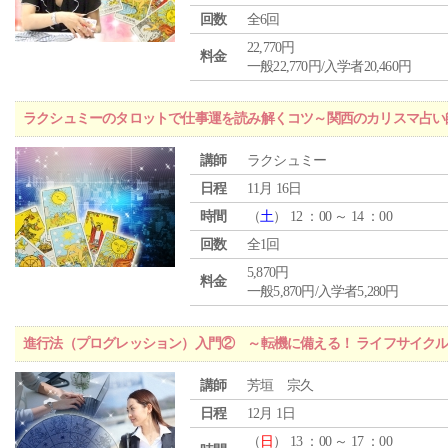
回数
全6回
22,770円
料金
一般22,770円/入学者20,460円
ラクシュミーのタロットで仕事運を読み解くコツ～関西のカリスマ占い
講師
ラクシュミー
日程
11月 16日
時間
（
土
） 12 ：00 ～ 14 ：00
回数
全1回
5,870円
料金
一般5,870円/入学者5,280円
進行法（プログレッション）入門② ～転機に備える！ ライフサイク
講師
芳垣 宗久
日程
12月 1日
（
日
） 13 ：00 ～ 17 ：00