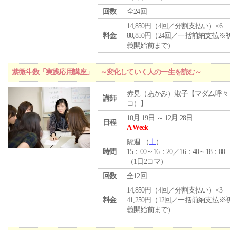
回数
全24回
14,850円（4回／分割支払い）×6
料金
80,850円（24回／一括前納支払※
義開始前まで）
紫微斗数「実践応用講座」 ～変化していく人の一生を読む～
赤見（あかみ）淑子【マダム呼々
講師
コ）】
10月 19日 ～ 12月 28日
日程
A Week
隔週 （
土
）
時間
15：00～16：20／16：40～18：00
（1日2コマ）
回数
全12回
14,850円（4回／分割支払い）×3
料金
41,250円（12回／一括前納支払※
義開始前まで）