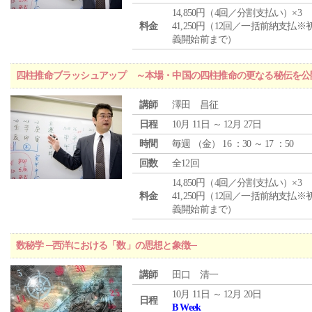
14,850円（4回／分割支払い）×3
料金
41,250円（12回／一括前納支払※
義開始前まで）
四柱推命ブラッシュアップ ～本場・中国の四柱推命の更なる秘伝を公
講師
澤田 昌征
日程
10月 11日 ～ 12月 27日
時間
毎週 （
金
） 16 ：30 ～ 17 ：50
回数
全12回
14,850円（4回／分割支払い）×3
料金
41,250円（12回／一括前納支払※
義開始前まで）
数秘学 ─西洋における「数」の思想と象徴─
講師
田口 清一
10月 11日 ～ 12月 20日
日程
B Week