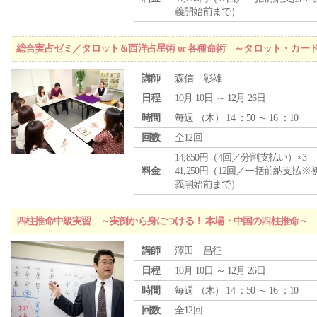
義開始前まで）
総合実占ゼミ／タロット＆西洋占星術 or 各種命術 ～タロット・カ
講師
森信 彰雄
日程
10月 10日 ～ 12月 26日
時間
毎週 （
木
） 14 ：50 ～ 16 ：10
回数
全12回
14,850円（4回／分割支払い）×3
料金
41,250円（12回／一括前納支払※
義開始前まで）
四柱推命中級実習 ～実例から身につける！ 本場・中国の四柱推命～
講師
澤田 昌征
日程
10月 10日 ～ 12月 26日
時間
毎週 （
木
） 14 ：50 ～ 16 ：10
回数
全12回