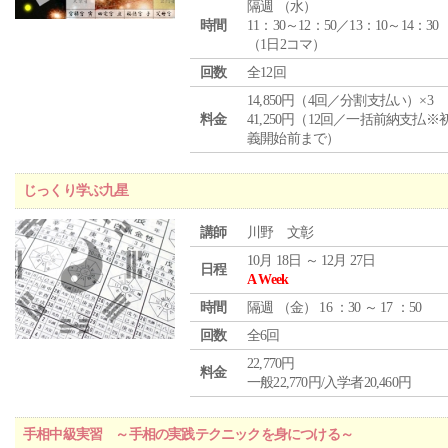
隔週 （
水
）
時間
11：30～12：50／13：10～14：30
（1日2コマ）
回数
全12回
14,850円（4回／分割支払い）×3
料金
41,250円（12回／一括前納支払※
義開始前まで）
じっくり学ぶ九星
講師
川野 文彰
10月 18日 ～ 12月 27日
日程
A Week
時間
隔週 （
金
） 16 ：30 ～ 17 ：50
回数
全6回
22,770円
料金
一般22,770円/入学者20,460円
手相中級実習 ～手相の実践テクニックを身につける～