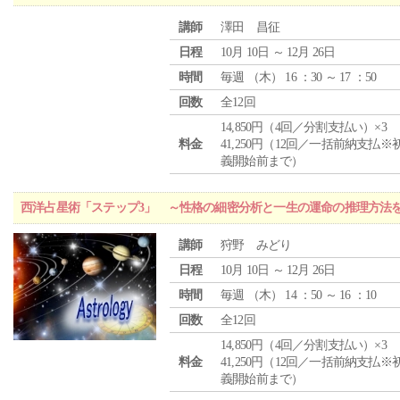
講師
澤田 昌征
日程
10月 10日 ～ 12月 26日
時間
毎週 （
木
） 16 ：30 ～ 17 ：50
回数
全12回
14,850円（4回／分割支払い）×3
料金
41,250円（12回／一括前納支払※
義開始前まで）
西洋占星術「ステップ3」 ～性格の細密分析と一生の運命の推理方法
講師
狩野 みどり
日程
10月 10日 ～ 12月 26日
時間
毎週 （
木
） 14 ：50 ～ 16 ：10
回数
全12回
14,850円（4回／分割支払い）×3
料金
41,250円（12回／一括前納支払※
義開始前まで）