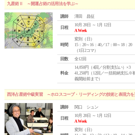
九星術Ⅱ ～開運占術の活用法を学ぶ～
講師
澤田 昌征
10月 20日 ～ 1月 12日
日程
A Week
変則（日）
時間
15：20～16：40／17：00～18：20
（1日2コマ）
回数
全12回
14,850円（4回／分割支払い）×3
料金
41,250円（12回／一括前納支払※
義開始前まで）
西洋占星術中級実習 ～ホロスコープ・リーディングの技術と表現力を
講師
関口 シュン
10月 20日 ～ 1月 12日
日程
A Week
変則（日）