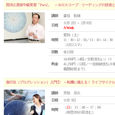
西洋占星術中級実習「Part2」 ～ホロスコープ・リーディングの技術
講師
森信 彰雄
11月 2日 ～ 2月 8日
日程
A Week
変則（土）
時間
11：30～12：50／13：10～14：30
（1日2コマ）
回数
全12回
14,850円（4回／分割支払い）×3
料金
41,250円（12回／一括前納支払※
義開始前まで）
進行法（プログレッション）入門① ～転機に備える！ ライフサイク
講師
芳垣 宗久
日程
11月 3日
（
日
） 13 ：00 ～ 17 ：00
時間
（休憩20分1回含む）