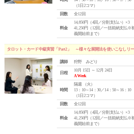
（1日2コマ）
回数
全12回
14,850円（4回／分割支払い）×3
料金
41,250円（12回／一括前納支払※
義開始前まで）
タロット・カード中級実習「Part2」 ～様々な展開法を使いこなしリ
講師
狩野 みどり
10月 15日 ～ 12月 24日
日程
A Week
隔週 （
火
）
時間
13：10～14：30／14：50～16：10
（1日2コマ）
回数
全12回
14,850円（4回／分割支払い）×3
料金
41,250円（12回／一括前納支払※
義開始前まで）