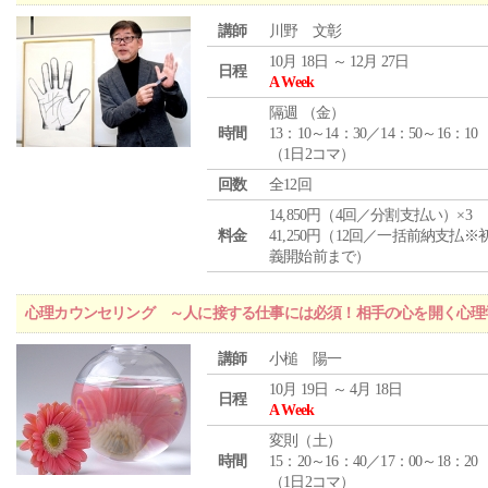
講師
川野 文彰
10月 18日 ～ 12月 27日
日程
A Week
隔週 （
金
）
時間
13：10～14：30／14：50～16：10
（1日2コマ）
回数
全12回
14,850円（4回／分割支払い）×3
料金
41,250円（12回／一括前納支払※
義開始前まで）
心理カウンセリング ～人に接する仕事には必須！相手の心を開く心理
講師
小槌 陽一
10月 19日 ～ 4月 18日
日程
A Week
変則（土）
時間
15：20～16：40／17：00～18：20
（1日2コマ）