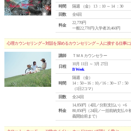
時間
隔週 （
金
） 13 ：10 ～ 14 ：30
回数
全6回
22,770円
料金
一般22,770円/入学者20,460円
心理カウンセリング～対話を深めるカウンセリング～人に接する仕事には
講師
ＴＭＡカウンセラー
10月 11日 ～ 3月 27日
日程
B Week
隔週 （
金
）
時間
14：50～16：10／16：30～17：50
（1日2コマ）
回数
全24回
14,850円（4回／分割支払い）×6
料金
80,850円（24回／一括前納支払※
義開始前まで）