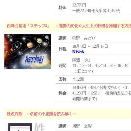
22,770円
料金
一般22,770円/入学者20,460円
西洋占星術「ステップ4」 ～運勢の変化や人生上の転機を推理する方
講師
狩野 みどり
10月 8日 ～ 12月 17日
日程
B Week
隔週 （
火
）
時間
13：10～14：30／14：50～16：10
（1日2コマ）
回数
全12回
14,850円（4回／分割支払い）×3
料金
41,250円（12回／一括前納支払※
義開始前まで）
姓名判断 ～名前の不思議を読み解く～
講師
川野 文彰