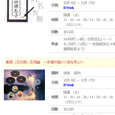
10月 8日 ～ 12月 17日
日程
B Week
隔週 （
火
）
時間
13：10～14：30／14：50～16：10
（1日2コマ）
回数
全12回
14,850円（4回／分割支払い）×3
料金
41,250円（12回／一括前納支払※
義開始前まで）
断易（五行易）応用編 ～本場中国の卜術を学ぶ〜
講師
保坂 昌利
10月 8日 ～ 12月 17日
日程
B Week
隔週 （
火
）
時間
13：10～14：30／14：50～16：10
（1日2コマ）
回数
全12回