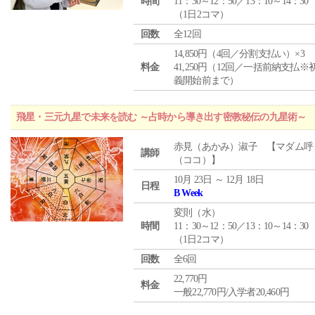
時間
11：30～12：50／13：10～14：30
（1日2コマ）
回数
全12回
14,850円（4回／分割支払い）×3
料金
41,250円（12回／一括前納支払※
義開始前まで）
飛星・三元九星で未来を読む ～占時から導き出す密教秘伝の九星術～
赤見（あかみ）淑子 【マダム呼
講師
（ココ）】
10月 23日 ～ 12月 18日
日程
B Week
変則（水）
時間
11：30～12：50／13：10～14：30
（1日2コマ）
回数
全6回
22,770円
料金
一般22,770円/入学者20,460円