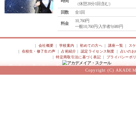
時間
（休憩20分1回含む）
回数
全1回
10,760円
料金
一般10,760円/入学者9,680円
｜
会社概要
｜
学校案内
｜
初めての方へ
｜
講座一覧
｜
ス
｜
在校生・修了生の声
｜
占術紹介
｜
認定ライセンス制度
｜
占いのお
｜
特定商取引法に基づく表記
｜
プライバシーポ
Copyright (C) AKADEM