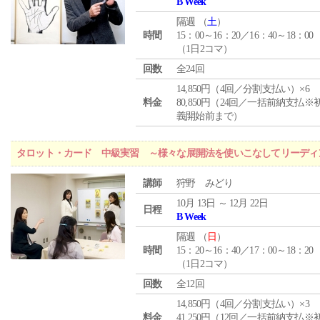
B Week
隔週 （
土
）
時間
15：00～16：20／16：40～18：00
（1日2コマ）
回数
全24回
14,850円（4回／分割支払い）×6
料金
80,850円（24回／一括前納支払※
義開始前まで）
タロット・カード 中級実習 ～様々な展開法を使いこなしてリーディ
講師
狩野 みどり
10月 13日 ～ 12月 22日
日程
B Week
隔週 （
日
）
時間
15：20～16：40／17：00～18：20
（1日2コマ）
回数
全12回
14,850円（4回／分割支払い）×3
料金
41,250円（12回／一括前納支払※