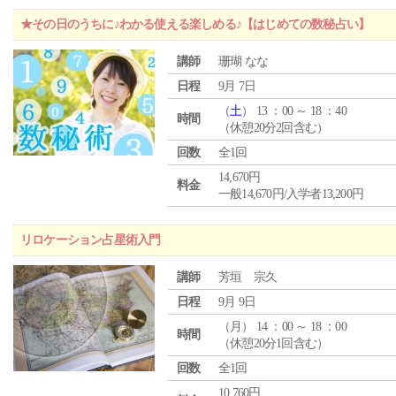
★その日のうちに♪わかる使える楽しめる♪【はじめての数秘占い】
講師
珊瑚 なな
日程
9月 7日
（
土
） 13 ：00 ～ 18 ：40
時間
（休憩20分2回含む）
回数
全1回
14,670円
料金
一般14,670円/入学者13,200円
リロケーション占星術入門
講師
芳垣 宗久
日程
9月 9日
（
月
） 14 ：00 ～ 18 ：00
時間
（休憩20分1回含む）
回数
全1回
10,760円