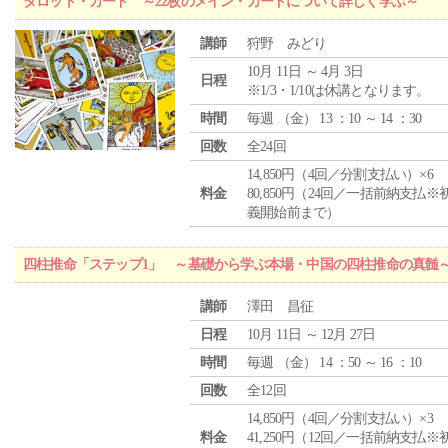
タロット・カード ～22枚のメイン・カードについて詳しく学ぶ～
講師
狩野 みどり
10月 11日 ～ 4月 3日
日程
※1/3・1/10は休講となります。
時間
毎週 （
金
） 13 ：10 ～ 14 ：30
回数
全24回
14,850円（4回／分割支払い）×6
料金
80,850円（24回／一括前納支払※
義開始前まで）
四柱推命「ステップ1」 ～基礎から学ぶ本場・中国の四柱推命の真髄
講師
澤田 昌征
日程
10月 11日 ～ 12月 27日
時間
毎週 （
金
） 14 ：50 ～ 16 ：10
回数
全12回
14,850円（4回／分割支払い）×3
料金
41,250円（12回／一括前納支払※