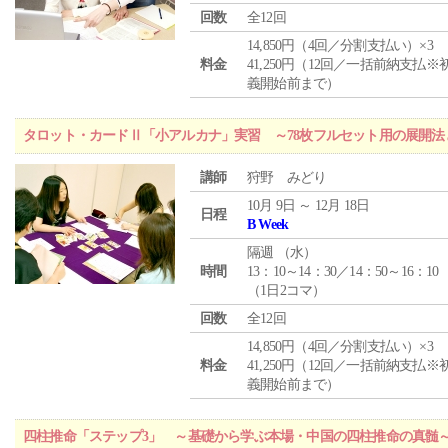
回数
全12回
14,850円（4回／分割支払い）×3
料金
41,250円（12回／一括前納支払※
義開始前まで）
タロット・カードⅡ「小アルカナ」実習 ～78枚フルセット用の展開
講師
狩野 みどり
10月 9日 ～ 12月 18日
日程
B Week
隔週 （
水
）
時間
13：10～14：30／14：50～16：10
（1日2コマ）
回数
全12回
14,850円（4回／分割支払い）×3
料金
41,250円（12回／一括前納支払※
義開始前まで）
四柱推命「ステップ3」 ～基礎から学ぶ本場・中国の四柱推命の真髄