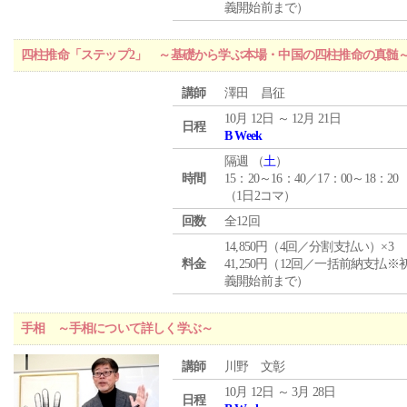
義開始前まで）
四柱推命「ステップ2」 ～基礎から学ぶ本場・中国の四柱推命の真髄
講師
澤田 昌征
10月 12日 ～ 12月 21日
日程
B Week
隔週 （
土
）
時間
15：20～16：40／17：00～18：20
（1日2コマ）
回数
全12回
14,850円（4回／分割支払い）×3
料金
41,250円（12回／一括前納支払※
義開始前まで）
手相 ～手相について詳しく学ぶ～
講師
川野 文彰
10月 12日 ～ 3月 28日
日程