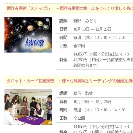
西洋占星術「ステップ1」 ～西洋占星術の第一歩をじっくり楽しく身
講師
狩野 みどり
日程
10月 10日 ～ 12月 26日
時間
毎週 （
木
） 13 ：10 ～ 14 ：30
回数
全12回
14,850円（4回／分割支払い）×3
料金
41,250円（12回／一括前納支払※
義開始前まで）
タロット・カード初級実習 ～様々な展開法とリーディングの極意を身
講師
森信 彰雄
日程
10月 10日 ～ 12月 26日
時間
毎週 （
木
） 13 ：10 ～ 14 ：30
回数
全12回
14,850円（4回／分割支払い）×3
料金
41,250円（12回／一括前納支払※