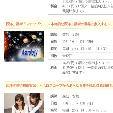
14,850円（4回／分割支払い）×3
料金
41,250円（12回／一括前納支払※
義開始前まで）
西洋占星術「ステップ2」 ～本格的な西洋占星術の世界に参入する～
講師
森信 彰雄
日程
10月 9日 ～ 12月 25日
時間
毎週 （
水
） 13 ：10 ～ 14 ：30
回数
全12回
14,850円（4回／分割支払い）×3
料金
41,250円（12回／一括前納支払※
義開始前まで）
西洋占星術初級実習 ～ホロスコープからあらゆる事を読み取る訓練を
講師
森信 彰雄
日程
10月 9日 ～ 12月 25日
時間
毎週 （
水
） 14 ：50 ～ 16 ：10