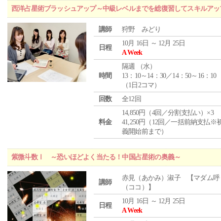
西洋占星術ブラッシュアップ～中級レベルまでを総復習してスキルアッ
講師
狩野 みどり
10月 16日 ～ 12月 25日
日程
A Week
隔週 （
水
）
時間
13：10～14：30／14：50～16：10
（1日2コマ）
回数
全12回
14,850円（4回／分割支払い）×3
料金
41,250円（12回／一括前納支払※
義開始前まで）
紫微斗数Ⅰ ～恐いほどよく当たる！中国占星術の奥義～
赤見（あかみ）淑子 【マダム呼
講師
（ココ）】
10月 16日 ～ 12月 25日
日程
A Week