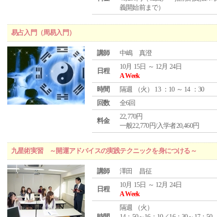
義開始前まで）
易占入門（周易入門）
講師
中嶋 真澄
10月 15日 ～ 12月 24日
日程
A Week
時間
隔週 （
火
） 13 ：10 ～ 14 ：30
回数
全6回
22,770円
料金
一般22,770円/入学者20,460円
九星術実習 ～開運アドバイスの実践テクニックを身につける～
講師
澤田 昌征
10月 15日 ～ 12月 24日
日程
A Week
隔週 （
火
）
時間
14：50～16：10／16：30～17：50