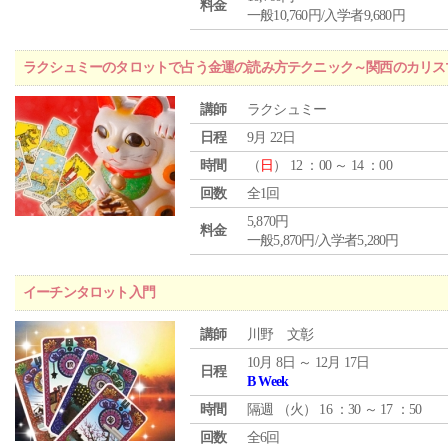
料金
一般10,760円/入学者9,680円
ラクシュミーのタロットで占う金運の読み方テクニック～関西のカリス
講師
ラクシュミー
日程
9月 22日
時間
（
日
） 12 ：00 ～ 14 ：00
回数
全1回
5,870円
料金
一般5,870円/入学者5,280円
イーチンタロット入門
講師
川野 文彰
10月 8日 ～ 12月 17日
日程
B Week
時間
隔週 （
火
） 16 ：30 ～ 17 ：50
回数
全6回