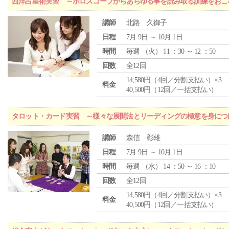
西洋占星術実習 ～ホロスコープからあらゆる事を読み取る訓練をおこ
講師
北路 久御子
日程
7月 9日 ～ 10月 1日
時間
毎週 （
火
） 11 ：30 ～ 12 ：50
回数
全12回
14,580円（4回／分割支払い）×3
料金
40,500円（12回／一括支払い）
タロット・カード実習 ～様々な展開法とリーディングの極意を身につ
講師
森信 彰雄
日程
7月 9日 ～ 10月 1日
時間
毎週 （
水
） 14 ：50 ～ 16 ：10
回数
全12回
14,580円（4回／分割支払い）×3
料金
40,500円（12回／一括支払い）