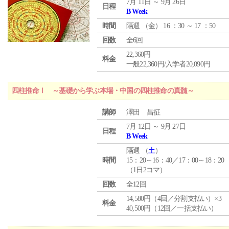
7月 11日 ～ 9月 26日
日程
B Week
時間
隔週 （
金
） 16 ：30 ～ 17 ：50
回数
全6回
22,360円
料金
一般22,360円/入学者20,090円
四柱推命Ⅰ ～基礎から学ぶ本場・中国の四柱推命の真髄～
講師
澤田 昌征
7月 12日 ～ 9月 27日
日程
B Week
隔週 （
土
）
時間
15：20～16：40／17：00～18：20
（1日2コマ）
回数
全12回
14,580円（4回／分割支払い）×3
料金
40,500円（12回／一括支払い）