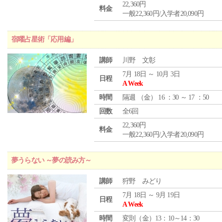
22,360円
料金
一般22,360円/入学者20,090円
宿曜占星術「応用編」
講師
川野 文彰
7月 18日 ～ 10月 3日
日程
A Week
時間
隔週 （
金
） 16 ：30 ～ 17 ：50
回数
全6回
22,360円
料金
一般22,360円/入学者20,090円
夢うらない ～夢の読み方～
講師
狩野 みどり
7月 18日 ～ 9月 19日
日程
A Week
時間
変則（金）13：10～14：30