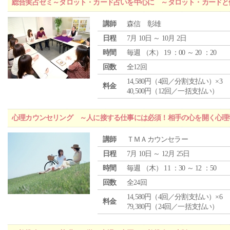
総合実占ゼミ～タロット・カード占いを中心に ～タロット・カードと
講師
森信 彰雄
日程
7月 10日 ～ 10月 2日
時間
毎週 （
木
） 19 ：00 ～ 20 ：20
回数
全12回
14,580円（4回／分割支払い）×3
料金
40,500円（12回／一括支払い）
心理カウンセリング ～人に接する仕事には必須！相手の心を開く心理
講師
ＴＭＡカウンセラー
日程
7月 10日 ～ 12月 25日
時間
毎週 （
木
） 11 ：30 ～ 12 ：50
回数
全24回
14,580円（4回／分割支払い）×6
料金
79,380円（24回／一括支払い）