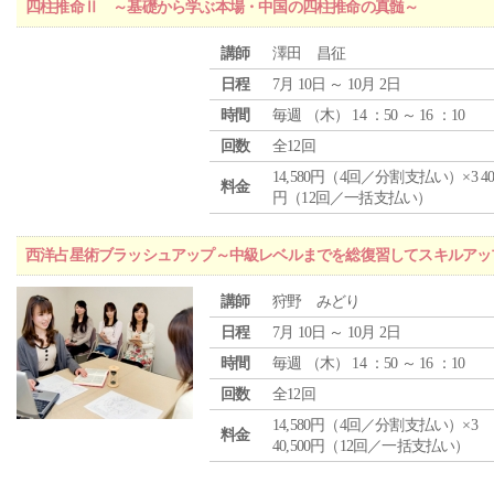
四柱推命Ⅱ ～基礎から学ぶ本場・中国の四柱推命の真髄～
講師
澤田 昌征
日程
7月 10日 ～ 10月 2日
時間
毎週 （
木
） 14 ：50 ～ 16 ：10
回数
全12回
14,580円（4回／分割支払い）×3 40,
料金
円（12回／一括支払い）
西洋占星術ブラッシュアップ～中級レベルまでを総復習してスキルアッ
講師
狩野 みどり
日程
7月 10日 ～ 10月 2日
時間
毎週 （
木
） 14 ：50 ～ 16 ：10
回数
全12回
14,580円（4回／分割支払い）×3
料金
40,500円（12回／一括支払い）