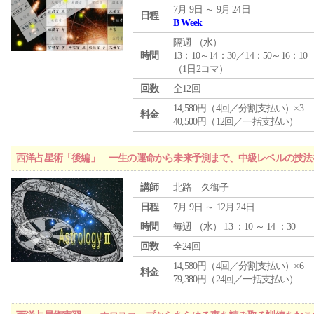
7月 9日 ～ 9月 24日
日程
B Week
隔週 （
水
）
時間
13：10～14：30／14：50～16：10
（1日2コマ）
回数
全12回
14,580円（4回／分割支払い）×3
料金
40,500円（12回／一括支払い）
西洋占星術「後編」 一生の運命から未来予測まで、中級レベルの技法
講師
北路 久御子
日程
7月 9日 ～ 12月 24日
時間
毎週 （
水
） 13 ：10 ～ 14 ：30
回数
全24回
14,580円（4回／分割支払い）×6
料金
79,380円（24回／一括支払い）