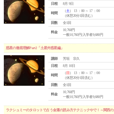
日程
8月 9日
（
土
） 13 ：00 ～ 17 ：00
時間
（休憩20分1回含む）
回数
全1回
10,760円
料金
一般10,760円/入学者9,680円
惑星の徹底理解Part2「土星外惑星編」
講師
芳垣 宗久
日程
8月 10日
（
日
） 13 ：00 ～ 17 ：00
時間
（休憩20分1回含む）
回数
全1回
10,760円
料金
一般10,760円/入学者9,680円
ラクシュミーのタロットで占う金運の読み方テクニックやで！～関西のカ