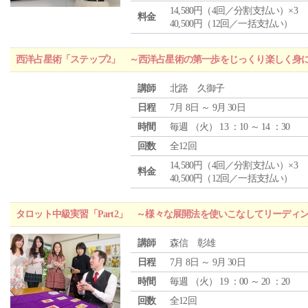
14,580円（4回／分割支払い）×3
料金
40,500円（12回／一括支払い）
西洋占星術「ステップ2」 ～西洋占星術の第一歩をじっくり楽しく身
講師
北路 久御子
日程
7月 8日 ～ 9月 30日
時間
毎週 （
火
） 13 ：10 ～ 14 ：30
回数
全12回
14,580円（4回／分割支払い）×3
料金
40,500円（12回／一括支払い）
タロット中級実習「Part2」 ～様々な展開法を使いこなしてリーディ
講師
森信 彰雄
日程
7月 8日 ～ 9月 30日
時間
毎週 （
火
） 19 ：00 ～ 20 ：20
回数
全12回