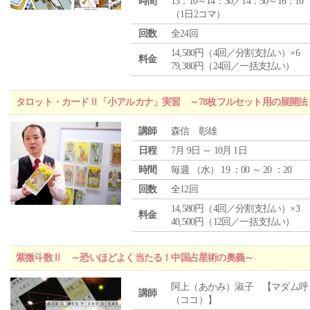
時間
13：10～14：30／14：50～16：10
（1日2コマ）
回数
全24回
14,580円（4回／分割支払い）×6
料金
79,380円（24回／一括支払い）
タロット・カードⅡ「小アルカナ」実習 ～78枚フルセット用の展開
講師
森信 彰雄
日程
7月 9日 ～ 10月 1日
時間
毎週 （
水
） 19 ：00 ～ 20 ：20
回数
全12回
14,580円（4回／分割支払い）×3
料金
40,500円（12回／一括支払い）
紫微斗数Ⅱ ～恐いほどよく当たる！中国占星術の奥義～
阿上（あかみ）淑子 【マダム呼
講師
（ココ）】