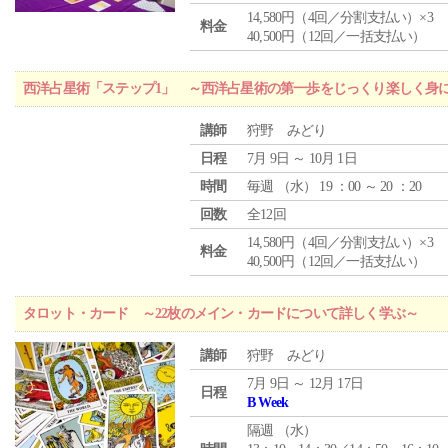
14,580円（4回／分割支払い）×3
料金
40,500円（12回／一括支払い）
西洋占星術「ステップ1」 ～西洋占星術の第一歩をじっくり楽しく身
講師
狩野 みどり
日程
7月 9日 ～ 10月 1日
時間
毎週 （
水
） 19 ：00 ～ 20 ：20
回数
全12回
14,580円（4回／分割支払い）×3
料金
40,500円（12回／一括支払い）
タロット・カード ～22枚のメイン・カードについて詳しく学ぶ～
講師
狩野 みどり
7月 9日 ～ 12月 17日
日程
B Week
隔週 （
水
）