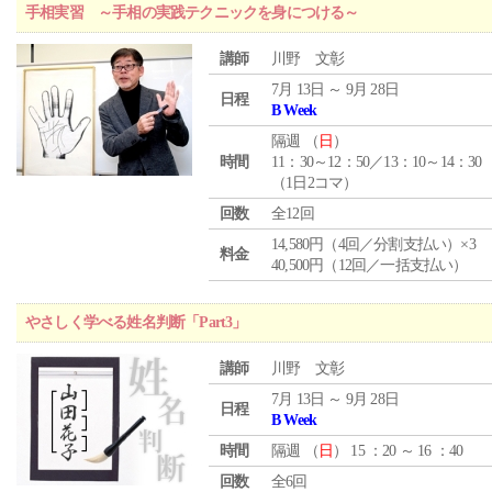
手相実習 ～手相の実践テクニックを身につける～
講師
川野 文彰
7月 13日 ～ 9月 28日
日程
B Week
隔週 （
日
）
時間
11：30～12：50／13：10～14：30
（1日2コマ）
回数
全12回
14,580円（4回／分割支払い）×3
料金
40,500円（12回／一括支払い）
やさしく学べる姓名判断「Part3」
講師
川野 文彰
7月 13日 ～ 9月 28日
日程
B Week
時間
隔週 （
日
） 15 ：20 ～ 16 ：40
回数
全6回