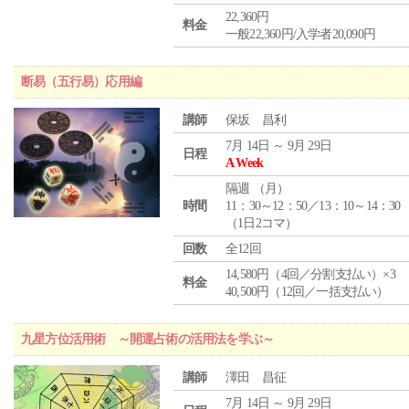
22,360円
料金
一般22,360円/入学者20,090円
断易（五行易）応用編
講師
保坂 昌利
7月 14日 ～ 9月 29日
日程
A Week
隔週 （
月
）
時間
11：30～12：50／13：10～14：30
（1日2コマ）
回数
全12回
14,580円（4回／分割支払い）×3
料金
40,500円（12回／一括支払い）
九星方位活用術 ～開運占術の活用法を学ぶ～
講師
澤田 昌征
7月 14日 ～ 9月 29日