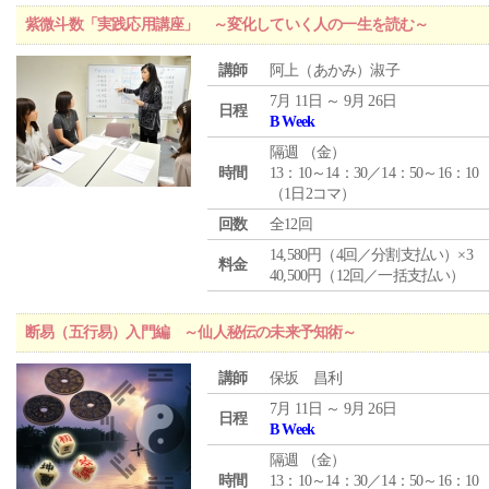
紫微斗数「実践応用講座」 ～変化していく人の一生を読む～
講師
阿上（あかみ）淑子
7月 11日 ～ 9月 26日
日程
B Week
隔週 （
金
）
時間
13：10～14：30／14：50～16：10
（1日2コマ）
回数
全12回
14,580円（4回／分割支払い）×3
料金
40,500円（12回／一括支払い）
断易（五行易）入門編 ～仙人秘伝の未来予知術～
講師
保坂 昌利
7月 11日 ～ 9月 26日
日程
B Week
隔週 （
金
）
時間
13：10～14：30／14：50～16：10