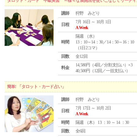
タロット・カード 中級実習 ～様々な展開法を使いこなしてリーディ
講師
狩野 みどり
7月 16日 ～ 10月 1日
日程
A Week
隔週 （
水
）
時間
13：10～14：30／14：50～16：10
（1日2コマ）
回数
全12回
14,580円（4回／分割支払い）×3
料金
40,500円（12回／一括支払い）
簡単! 「タロット・カード占い」
講師
狩野 みどり
7月 17日 ～ 10月 2日
日程
A Week
時間
隔週 （
木
） 13 ：10 ～ 14 ：30
回数
全6回