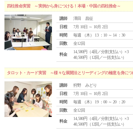
四柱推命実習 ～実例から身につける！本場・中国の四柱推命～
講師
澤田 昌征
日程
7月 10日 ～ 10月 2日
時間
毎週 （
木
） 13 ：10 ～ 14 ：30
回数
全12回
14,580円（4回／分割支払い）×3
料金
40,500円（12回／一括支払い）
タロット・カード実習 ～様々な展開法とリーディングの極意を身につ
講師
狩野 みどり
日程
7月 10日 ～ 10月 2日
時間
毎週 （
木
） 19 ：00 ～ 20 ：20
回数
全12回
14,580円（4回／分割支払い）×3
料金
40,500円（12回／一括支払い）