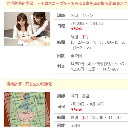
西洋占星術実習 ～ホロスコープからあらゆる事を読み取る訓練をおこ
講師
関口 シュン
7月 20日 ～ 10月 5日
日程
A Week
隔週 （
日
）
時間
15：20～16：40／17：00～18：20
（1日2コマ）
回数
全12回
14,580円（4回／分割支払い）×3
料金
40,500円（12回／一括支払い）
寿命計算・死と生の明瞭化
講師
澤田 昌征
7月 20日 ～ 8月 24日
日程
A Week
時間
隔週 （
日
） 13 ：10 ～ 14 ：30
回数
全3回