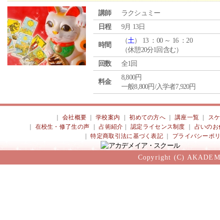
講師
ラクシュミー
日程
9月 13日
（
土
） 13 ：00 ～ 16 ：20
時間
（休憩20分1回含む）
回数
全1回
8,800円
料金
一般8,800円/入学者7,920円
｜
会社概要
｜
学校案内
｜
初めての方へ
｜
講座一覧
｜
ス
｜
在校生・修了生の声
｜
占術紹介
｜
認定ライセンス制度
｜
占いのお
｜
特定商取引法に基づく表記
｜
プライバシーポ
Copyright (C) AKADEM