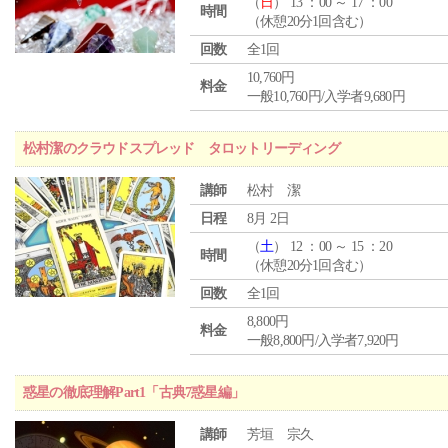
（
日
） 13 ：00 ～ 17 ：00
時間
（休憩20分1回含む）
回数
全1回
10,760円
料金
一般10,760円/入学者9,680円
松村潔のクラウドスプレッド タロットリーディング
講師
松村 潔
日程
8月 2日
（
土
） 12 ：00 ～ 15 ：20
時間
（休憩20分1回含む）
回数
全1回
8,800円
料金
一般8,800円/入学者7,920円
惑星の徹底理解Part1「古典7惑星編」
講師
芳垣 宗久