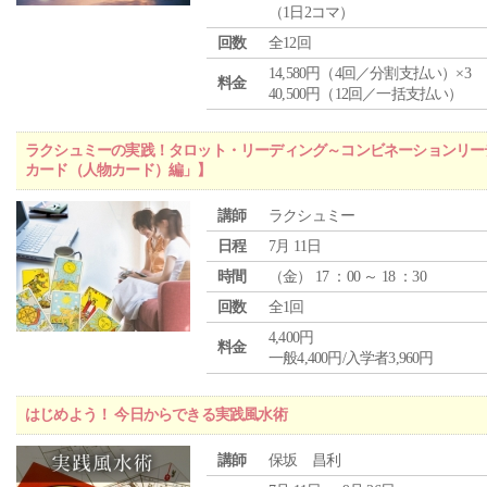
（1日2コマ）
回数
全12回
14,580円（4回／分割支払い）×3
料金
40,500円（12回／一括支払い）
ラクシュミーの実践！タロット・リーディング～コンビネーションリー
カード（人物カード）編」】
講師
ラクシュミー
日程
7月 11日
時間
（
金
） 17 ：00 ～ 18 ：30
回数
全1回
4,400円
料金
一般4,400円/入学者3,960円
はじめよう！ 今日からできる実践風水術
講師
保坂 昌利