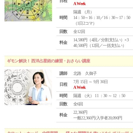
日程
A Week
隔週 （
月
）
時間
14：50～16：10／16：30～17：50
（1日2コマ）
回数
全12回
14,580円（4回／分割支払い）×3
料金
40,500円（12回／一括支払い）
ギモン解決！ 西洋占星術の練習・おさらい講座
講師
北路 久御子
7月 15日 ～ 9月 30日
日程
A Week
時間
隔週 （
火
） 11 ：30 ～ 12 ：50
回数
全6回
22,360円
料金
一般22,360円/入学者20,090円