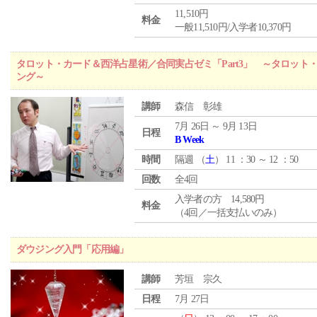
11,510円
料金
一般11,510円/入学者10,370円
タロット・カード＆西洋占星術／合同実占ゼミ「Part3」 ～タロッ
ング～
講師
森信 彰雄
7月 26日 ～ 9月 13日
日程
B Week
時間
隔週 （
土
） 11 ：30 ～ 12 ：50
回数
全4回
入学者の方 14,580円
料金
（4回／一括支払いのみ）
ダウジング入門「応用編」
講師
芳垣 宗久
日程
7月 27日