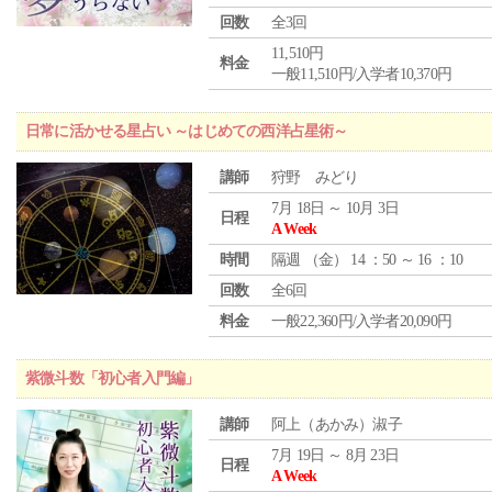
回数
全3回
11,510円
料金
一般11,510円/入学者10,370円
日常に活かせる星占い ～はじめての西洋占星術～
講師
狩野 みどり
7月 18日 ～ 10月 3日
日程
A Week
時間
隔週 （
金
） 14 ：50 ～ 16 ：10
回数
全6回
料金
一般22,360円/入学者20,090円
紫微斗数「初心者入門編」
講師
阿上（あかみ）淑子
7月 19日 ～ 8月 23日
日程
A Week