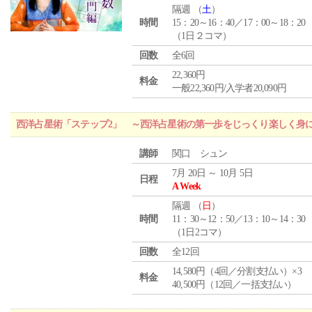
隔週 （
土
）
時間
15：20～16：40／17：00～18：20
（1日２コマ）
回数
全6回
22,360円
料金
一般22,360円/入学者20,090円
西洋占星術「ステップ2」 ～西洋占星術の第一歩をじっくり楽しく身
講師
関口 シュン
7月 20日 ～ 10月 5日
日程
A Week
隔週 （
日
）
時間
11：30～12：50／13：10～14：30
（1日2コマ）
回数
全12回
14,580円（4回／分割支払い）×3
料金
40,500円（12回／一括支払い）