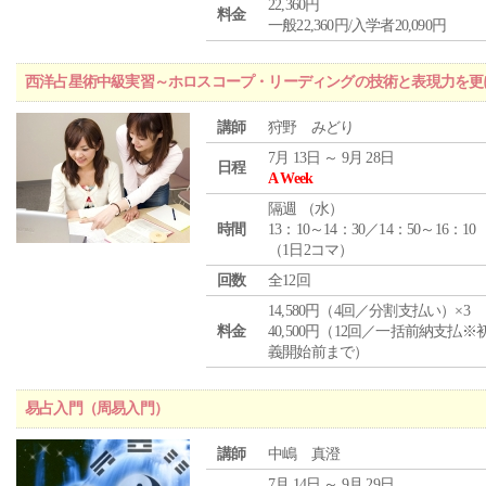
22,360円
料金
一般22,360円/入学者20,090円
西洋占星術中級実習～ホロスコープ・リーディングの技術と表現力を更
講師
狩野 みどり
7月 13日 ～ 9月 28日
日程
A Week
隔週 （
水
）
時間
13：10～14：30／14：50～16：10
（1日2コマ）
回数
全12回
14,580円（4回／分割支払い）×3
料金
40,500円（12回／一括前納支払※
義開始前まで）
易占入門（周易入門）
講師
中嶋 真澄
7月 14日 ～ 9月 29日