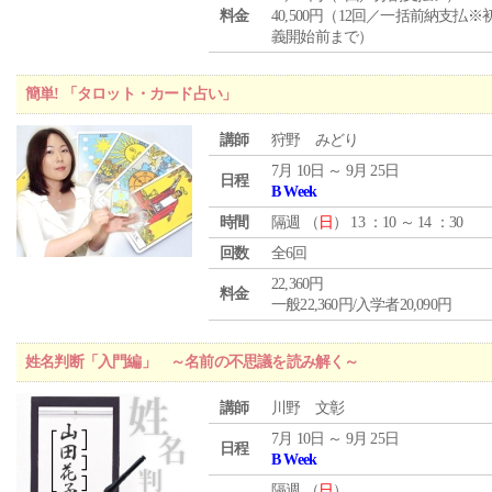
料金
40,500円（12回／一括前納支払※
義開始前まで）
簡単! 「タロット・カード占い」
講師
狩野 みどり
7月 10日 ～ 9月 25日
日程
B Week
時間
隔週 （
日
） 13 ：10 ～ 14 ：30
回数
全6回
22,360円
料金
一般22,360円/入学者20,090円
姓名判断「入門編」 ～名前の不思議を読み解く～
講師
川野 文彰
7月 10日 ～ 9月 25日
日程
B Week
隔週 （
日
）