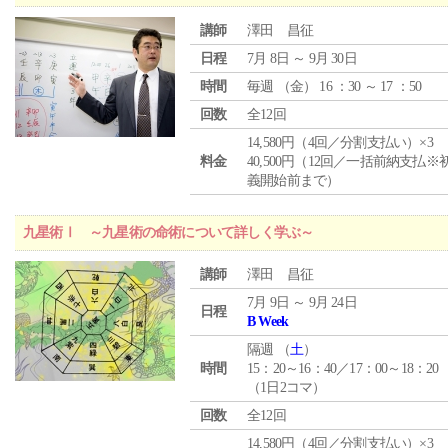
講師
澤田 昌征
日程
7月 8日 ～ 9月 30日
時間
毎週 （
金
） 16 ：30 ～ 17 ：50
回数
全12回
14,580円（4回／分割支払い）×3
料金
40,500円（12回／一括前納支払※
義開始前まで）
九星術Ⅰ ～九星術の命術について詳しく学ぶ～
講師
澤田 昌征
7月 9日 ～ 9月 24日
日程
B Week
隔週 （
土
）
時間
15：20～16：40／17：00～18：20
（1日2コマ）
回数
全12回
14,580円（4回／分割支払い）×3