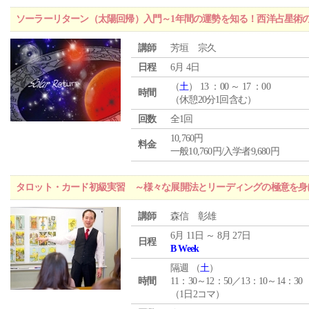
ソーラーリターン（太陽回帰）入門～1年間の運勢を知る！西洋占星術
講師
芳垣 宗久
日程
6月 4日
（
土
） 13 ：00 ～ 17 ：00
時間
（休憩20分1回含む）
回数
全1回
10,760円
料金
一般10,760円/入学者9,680円
タロット・カード初級実習 ～様々な展開法とリーディングの極意を身
講師
森信 彰雄
6月 11日 ～ 8月 27日
日程
B Week
隔週 （
土
）
時間
11：30～12：50／13：10～14：30
（1日2コマ）