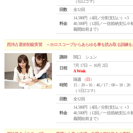
（1日2コマ）
回数
全12回
14,580円（4回／分割支払い）×3
料金
40,500円（12回／一括前納支払※
義開始前まで）
西洋占星術初級実習 ～ホロスコープからあらゆる事を読み取る訓練を
講師
関口 シュン
7月 17日 ～ 10月 2日
日程
A Week
隔週 （
日
）
時間
15：20～16：40／17：00～18：20
（ 1日2コマ）
回数
全12回
14,580円（4回／分割支払い）×3
料金
40,500円（12回／一括前納支払※
義開始前まで）