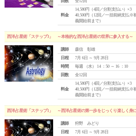
回数
全12回
14,580円（4回／分割支払い）×3
料金
40,500円（12回／一括前納支払※
義開始前まで）
西洋占星術「ステップ3」 ～本格的な西洋占星術の世界に参入する～
講師
森信 彰雄
日程
7月 6日 ～ 9月 28日
時間
毎週 （
水
） 14 ：50 ～ 16 ：10
回数
全12回
14,580円（4回／分割支払い）×3
料金
40,500円（12回／一括前納支払※
義開始前まで）
西洋占星術「ステップ1」 ～西洋占星術の第一歩をじっくり楽しく身
講師
狩野 みどり
日程
7月 6日 ～ 9月 28日