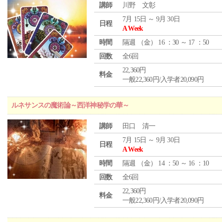
講師
川野 文彰
7月 15日 ～ 9月 30日
日程
A Week
時間
隔週 （
金
） 16 ：30 ～ 17 ：50
回数
全6回
22,360円
料金
一般22,360円/入学者20,090円
ルネサンスの魔術論～西洋神秘学の華～
講師
田口 清一
7月 15日 ～ 9月 30日
日程
A Week
時間
隔週 （
金
） 14 ：50 ～ 16 ：10
回数
全6回
22,360円
料金
一般22,360円/入学者20,090円