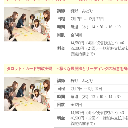
講師
狩野 みどり
日程
7月 7日 ～ 12月 22日
時間
毎週 （
木
） 14 ：50 ～ 16 ：10
回数
全24回
14,580円（4回／分割支払い）×6
料金
79,380円（24回／一括前納支払※
義開始前まで）
タロット・カード初級実習 ～様々な展開法とリーディングの極意を身
講師
狩野 みどり
日程
7月 7日 ～ 9月 29日
時間
毎週 （
木
） 13 ：10 ～ 14 ：30
回数
全12回
14,580円（4回／分割支払い）×3
料金
40,500円（12回／一括前納支払※
義開始前まで）