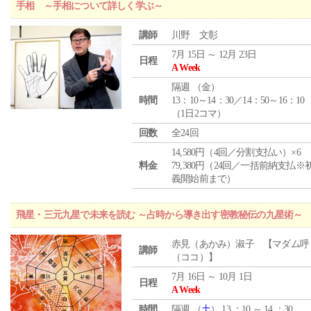
手相 ～手相について詳しく学ぶ～
講師
川野 文彰
7月 15日 ～ 12月 23日
日程
A Week
隔週 （
金
）
時間
13：10～14：30／14：50～16：10
（1日2コマ）
回数
全24回
14,580円（4回／分割支払い）×6
料金
79,380円（24回／一括前納支払※
義開始前まで）
飛星・三元九星で未来を読む ～占時から導き出す密教秘伝の九星術～
赤見（あかみ）淑子 【マダム呼
講師
（ココ）】
7月 16日 ～ 10月 1日
日程
A Week
時間
隔週 （
土
） 13 ：10 ～ 14 ：30