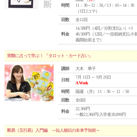
時間
11：30～12：50／13：10～14：30
（1日2コマ）
回数
全12回
14,580円（4回／分割支払い）×3
料金
40,500円（12回／一括前納支払※
義開始前まで）
実際に占って学ぶ！ 「タロット・カード占い」
講師
大木 華子
7月 11日 ～ 9月 26日
日程
A Week
時間
隔週 （
月
） 11 ：30 ～ 12 ：50
回数
全6回
22,360円
料金
一般22,360円/入学者20,090円
断易（五行易）入門編 ～仙人秘伝の未来予知術～