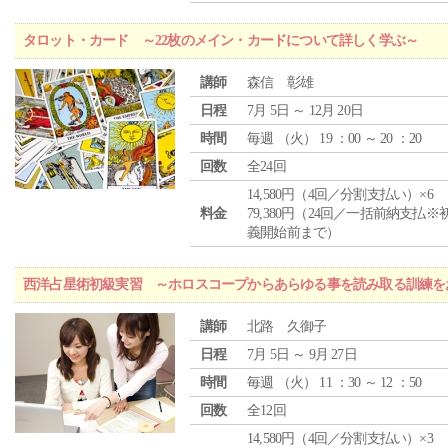
タロット・カード ～22枚のメイン・カードについて詳しく学ぶ～
講師
森信 彰雄
日程
7月 5日 ～ 12月 20日
時間
毎週 （
火
） 19 ：00 ～ 20 ：20
回数
全24回
14,580円（4回／分割支払い）×6
料金
79,380円（24回／一括前納支払※
義開始前まで）
西洋占星術初級実習 ～ホロスコープからあらゆる事を読み取る訓練を
講師
北路 久御子
日程
7月 5日 ～ 9月 27日
時間
毎週 （
火
） 11 ：30 ～ 12 ：50
回数
全12回
14,580円（4回／分割支払い）×3