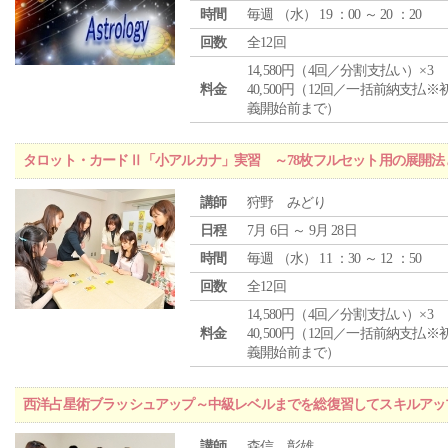
時間
毎週 （
水
） 19 ：00 ～ 20 ：20
回数
全12回
14,580円（4回／分割支払い）×3
料金
40,500円（12回／一括前納支払※
義開始前まで）
タロット・カードⅡ「小アルカナ」実習 ～78枚フルセット用の展開
講師
狩野 みどり
日程
7月 6日 ～ 9月 28日
時間
毎週 （
水
） 11 ：30 ～ 12 ：50
回数
全12回
14,580円（4回／分割支払い）×3
料金
40,500円（12回／一括前納支払※
義開始前まで）
西洋占星術ブラッシュアップ～中級レベルまでを総復習してスキルアッ
講師
森信 彰雄