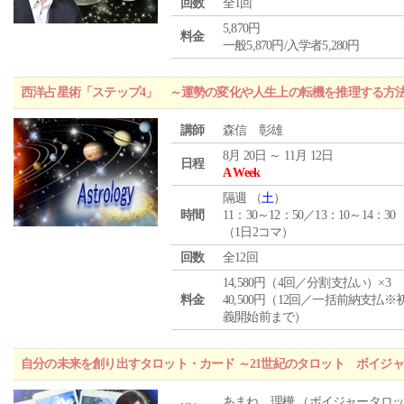
回数
全1回
5,870円
料金
一般5,870円/入学者5,280円
西洋占星術「ステップ4」 ～運勢の変化や人生上の転機を推理する方
講師
森信 彰雄
8月 20日 ～ 11月 12日
日程
A Week
隔週 （
土
）
時間
11：30～12：50／13：10～14：30
（1日2コマ）
回数
全12回
14,580円（4回／分割支払い）×3
料金
40,500円（12回／一括前納支払※
義開始前まで）
自分の未来を創り出すタロット・カード ～21世紀のタロット ボイジ
あまね 理樺 （ボイジャータロ