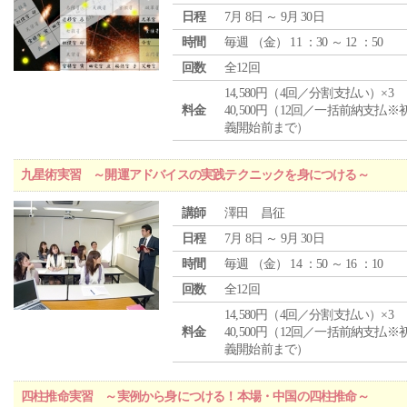
日程
7月 8日 ～ 9月 30日
時間
毎週 （
金
） 11 ：30 ～ 12 ：50
回数
全12回
14,580円（4回／分割支払い）×3
料金
40,500円（12回／一括前納支払※
義開始前まで）
九星術実習 ～開運アドバイスの実践テクニックを身につける～
講師
澤田 昌征
日程
7月 8日 ～ 9月 30日
時間
毎週 （
金
） 14 ：50 ～ 16 ：10
回数
全12回
14,580円（4回／分割支払い）×3
料金
40,500円（12回／一括前納支払※
義開始前まで）
四柱推命実習 ～実例から身につける！本場・中国の四柱推命～