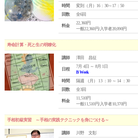
時間
変則（月）16：30～17：50
回数
全6回
22,360円
料金
一般22,360円/入学者20,090円
寿命計算・死と生の明瞭化
講師
澤田 昌征
7月 4日 ～ 8月 1日
日程
B Week
時間
隔週 （
月
） 13 ：10 ～ 14 ：30
回数
全3回
11,510円
料金
一般11,510円/入学者10,370円
手相初級実習 ～手相の実践テクニックを身につける～
講師
川野 文彰