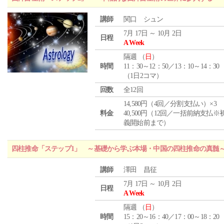
講師
関口 シュン
7月 17日 ～ 10月 2日
日程
A Week
隔週 （
日
）
時間
11：30～12：50／13：10～14：30
（1日2コマ）
回数
全12回
14,580円（4回／分割支払い）×3
料金
40,500円（12回／一括前納支払※
義開始前まで）
四柱推命「ステップ1」 ～基礎から学ぶ本場・中国の四柱推命の真髄
講師
澤田 昌征
7月 17日 ～ 10月 2日
日程
A Week
隔週 （
日
）
時間
15：20～16：40／17：00～18：20