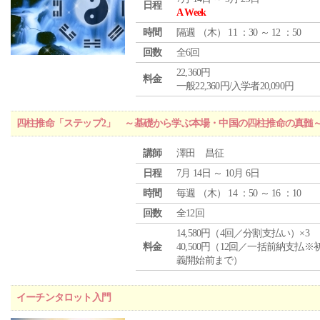
日程
A Week
時間
隔週 （
木
） 11 ：30 ～ 12 ：50
回数
全6回
22,360円
料金
一般22,360円/入学者20,090円
四柱推命「ステップ2」 ～基礎から学ぶ本場・中国の四柱推命の真髄
講師
澤田 昌征
日程
7月 14日 ～ 10月 6日
時間
毎週 （
木
） 14 ：50 ～ 16 ：10
回数
全12回
14,580円（4回／分割支払い）×3
料金
40,500円（12回／一括前納支払※
義開始前まで）
イーチンタロット入門