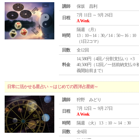
講師
保坂 昌利
7月 11日 ～ 9月 26日
日程
A Week
隔週 （
月
）
時間
13：10～14：30／14：50～16：10
（1日2コマ）
回数
全12回
14,580円（4回／分割支払い）×3
料金
40,500円（12回／一括前納支払※
義開始前まで）
日常に活かせる星占い ～はじめての西洋占星術～
講師
狩野 みどり
7月 12日 ～ 9月 27日
日程
A Week
時間
隔週 （
火
） 13 ：10 ～ 14 ：30
回数
全6回