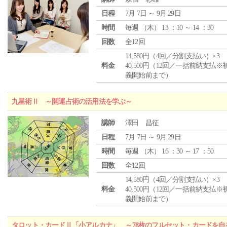
日程
7月 7日 ～ 9月 29日
時間
毎週 （
木
） 13 ：10 ～ 14 ：30
回数
全12回
14,580円（4回／分割支払い）×3
料金
40,500円（12回／一括前納支払※
義開始前まで）
九星術Ⅱ ～開運占術の活用法を学ぶ～
講師
澤田 昌征
日程
7月 7日 ～ 9月 29日
時間
毎週 （
木
） 16 ：30 ～ 17 ：50
回数
全12回
14,580円（4回／分割支払い）×3
料金
40,500円（12回／一括前納支払※
義開始前まで）
タロット・カードⅡ「小アルカナ」 ～78枚のフルセット・カードを自