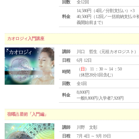
回数
全12回
14,580円（4回／分割支払い）×3
料金
40,500円（12回／一括前納支払※
義開始前まで）
カオロジィ入門講座
講師
川口 哲生（元祖カオロジスト）
日程
6月 12日
（
日
） 11 ：30 ～ 14 ：50
時間
（休憩20分1回含む）
回数
全1回
8,800円
料金
一般8,800円/入学者7,920円
宿曜占星術「入門編」
講師
川野 文彰
日程
7月 4日 ～ 9月 19日