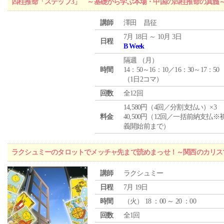
四柱推命「ステップ3」 ～基礎から学ぶ本場・中国の四柱推命の真髄
講師
澤田 昌征
7月 18日 ～ 10月 3日
日程
B Week
隔週 （
月
）
時間
14：50～16：10／16：30～17：50
（1日2コマ）
回数
全12回
14,580円（4回／分割支払い）×3
料金
40,500円（12回／一括前納支払※
義開始前まで）
ラクシュミーのタロットでメッチャ先まで読めまっせ！～関西のカリス
講師
ラクシュミー
日程
7月 19日
時間
（
火
） 18 ：00 ～ 20 ：00
回数
全1回