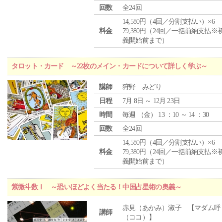
回数
全24回
14,580円（4回／分割支払い）×6
料金
79,380円（24回／一括前納支払※
義開始前まで）
タロット・カード ～22枚のメイン・カードについて詳しく学ぶ～
講師
狩野 みどり
日程
7月 8日 ～ 12月 23日
時間
毎週 （
金
） 13 ：10 ～ 14 ：30
回数
全24回
14,580円（4回／分割支払い）×6
料金
79,380円（24回／一括前納支払※
義開始前まで）
紫微斗数Ⅰ ～恐いほどよく当たる！中国占星術の奥義～
赤見（あかみ）淑子 【マダム呼
講師
（ココ）】