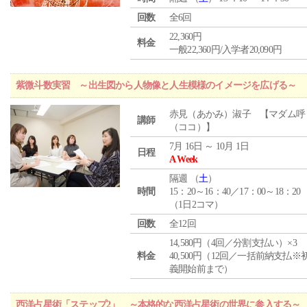
回数
全6回
22,360円
料金
一般22,360円/入学者20,090円
紫微斗数実習 ～出生図から人物像と人生模様のイメージを広げる～
赤見（あかみ）淑子 【マダム呼
講師
（ココ）】
7月 16日 ～ 10月 1日
日程
A Week
隔週 （
土
）
時間
15：20～16：40／17：00～18：20
（1日2コマ）
回数
全12回
14,580円（4回／分割支払い）×3
料金
40,500円（12回／一括前納支払※
義開始前まで）
西洋占星術「ステップ2」 ～本格的な西洋占星術の世界に参入する～