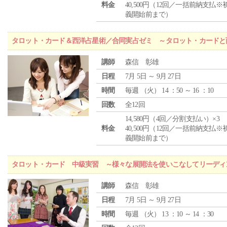
料金
40,500円（12回／一括前納支払※
義開始前まで）
タロット・カード＆西洋占星術／合同実占ゼミ ～タロット・カードと
講師
森信 彰雄
日程
7月 5日 ～ 9月 27日
時間
毎週 （
火
） 14 ：50 ～ 16 ：10
回数
全12回
14,580円（4回／分割支払い）×3
料金
40,500円（12回／一括前納支払※
義開始前まで）
タロット・カード 中級実習 ～様々な展開法を使いこなしてリーディ
講師
森信 彰雄
日程
7月 5日 ～ 9月 27日
時間
毎週 （
火
） 13 ：10 ～ 14 ：30