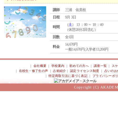
講師
三浦 佑美枝
日程
9月 3日
（
土
） 13 ：00 ～ 18 ：40
時間
（休憩20分2回含む）
回数
全1回
14,670円
料金
一般14,670円/入学者13,200円
｜
会社概要
｜
学校案内
｜
初めての方へ
｜
講座一覧
｜
ス
｜
在校生・修了生の声
｜
占術紹介
｜
認定ライセンス制度
｜
占いのお
｜
特定商取引法に基づく表記
｜
プライバシーポ
Copyright (C) AKADEM