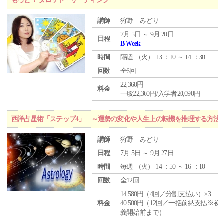
もっと！ タロット・リーディング
講師
狩野 みどり
7月 5日 ～ 9月 20日
日程
B Week
時間
隔週 （
火
） 13 ：10 ～ 14 ：30
回数
全6回
22,360円
料金
一般22,360円/入学者20,090円
西洋占星術「ステップ4」 ～運勢の変化や人生上の転機を推理する方
講師
狩野 みどり
日程
7月 5日 ～ 9月 27日
時間
毎週 （
火
） 14 ：50 ～ 16 ：10
回数
全12回
14,580円（4回／分割支払い）×3
料金
40,500円（12回／一括前納支払※
義開始前まで）