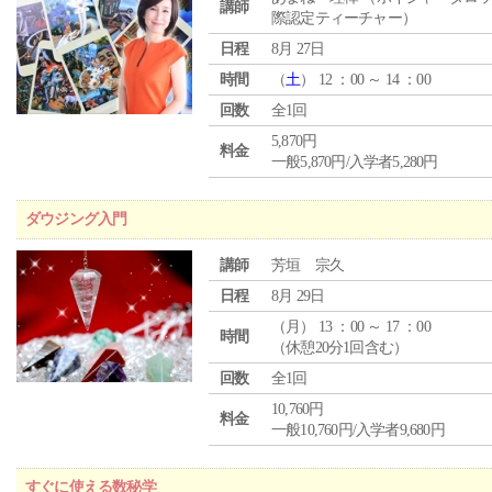
講師
際認定ティーチャー）
日程
8月 27日
時間
（
土
） 12 ：00 ～ 14 ：00
回数
全1回
5,870円
料金
一般5,870円/入学者5,280円
ダウジング入門
講師
芳垣 宗久
日程
8月 29日
（
月
） 13 ：00 ～ 17 ：00
時間
（休憩20分1回含む）
回数
全1回
10,760円
料金
一般10,760円/入学者9,680円
すぐに使える数秘学