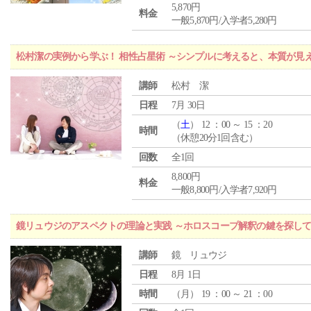
5,870円
料金
一般5,870円/入学者5,280円
松村潔の実例から学ぶ！ 相性占星術 ～シンプルに考えると、本質が見
講師
松村 潔
日程
7月 30日
（
土
） 12 ：00 ～ 15 ：20
時間
（休憩20分1回含む）
回数
全1回
8,800円
料金
一般8,800円/入学者7,920円
鏡リュウジのアスペクトの理論と実践 ～ホロスコープ解釈の鍵を探し
講師
鏡 リュウジ
日程
8月 1日
時間
（
月
） 19 ：00 ～ 21 ：00