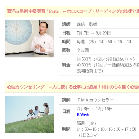
西洋占星術 中級実習「Part2」～ホロスコープ・リーディングの技術
講師
森信 彰雄
日程
7月 7日 ～ 9月 29日
時間
毎週 （
木
） 14 ：50 ～ 16 ：10
回数
全12回
14,580円（4回／分割支払い）×3
料金
40,500円（12回／一括前納支払※
義開始前まで）
心理カウンセリング ～人に接する仕事には必須！相手の心を開く心理
講師
ＴＭＡカウンセラー
7月 8日 ～ 12月 16日
日程
B Week
隔週 （
金
）
時間
14：50～16：10／16：30～17：50
（1日2コマ）