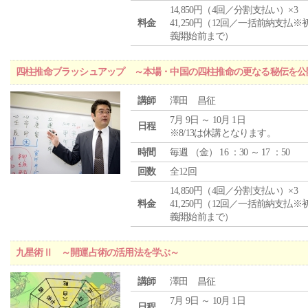
14,850円（4回／分割支払い）×3
料金
41,250円（12回／一括前納支払※
義開始前まで）
四柱推命ブラッシュアップ ～本場・中国の四柱推命の更なる秘伝を公
講師
澤田 昌征
7月 9日 ～ 10月 1日
日程
※8/13は休講となります。
時間
毎週 （
金
） 16 ：30 ～ 17 ：50
回数
全12回
14,850円（4回／分割支払い）×3
料金
41,250円（12回／一括前納支払※
義開始前まで）
九星術Ⅱ ～開運占術の活用法を学ぶ～
講師
澤田 昌征
7月 9日 ～ 10月 1日
日程