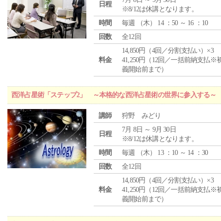
日程
※8/12は休講となります。
時間
毎週 （
木
） 14 ：50 ～ 16 ：10
回数
全12回
14,850円（4回／分割支払い）×3
料金
41,250円（12回／一括前納支払※
義開始前まで）
西洋占星術「ステップ2」 ～本格的な西洋占星術の世界に参入する～
講師
狩野 みどり
7月 8日 ～ 9月 30日
日程
※8/12は休講となります。
時間
毎週 （
木
） 13 ：10 ～ 14 ：30
回数
全12回
14,850円（4回／分割支払い）×3
料金
41,250円（12回／一括前納支払※
義開始前まで）