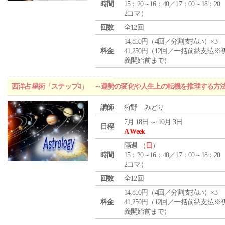
時間
15：20～16：40／17：00～18：20
2コマ）
回数
全12回
14,850円（4回／分割支払い）×3
料金
41,250円（12回／一括前納支払※
義開始前まで）
西洋占星術「ステップ4」 ～運勢の変化や人生上の転機を推理する方
講師
狩野 みどり
7月 18日 ～ 10月 3日
日程
A Week
隔週 （
日
）
時間
15：20～16：40／17：00～18：20
2コマ）
回数
全12回
14,850円（4回／分割支払い）×3
料金
41,250円（12回／一括前納支払※
義開始前まで）