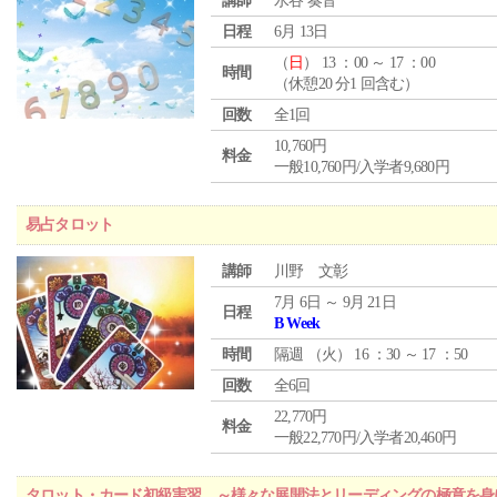
講師
水谷 奏音
日程
6月 13日
（
日
） 13 ：00 ～ 17 ：00
時間
（休憩20 分1 回含む）
回数
全1回
10,760円
料金
一般10,760円/入学者9,680円
易占タロット
講師
川野 文彰
7月 6日 ～ 9月 21日
日程
B Week
時間
隔週 （
火
） 16 ：30 ～ 17 ：50
回数
全6回
22,770円
料金
一般22,770円/入学者20,460円
タロット・カード初級実習 ～様々な展開法とリーディングの極意を身