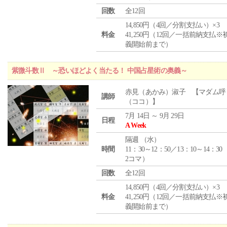
回数
全12回
14,850円（4回／分割支払い）×3
料金
41,250円（12回／一括前納支払※
義開始前まで）
紫微斗数Ⅱ ～恐いほどよく当たる！ 中国占星術の奥義～
赤見（あかみ）淑子 【マダム呼
講師
（ココ）】
7月 14日 ～ 9月 29日
日程
A Week
隔週 （
水
）
時間
11：30～12：50／13：10～14：30
2コマ）
回数
全12回
14,850円（4回／分割支払い）×3
料金
41,250円（12回／一括前納支払※
義開始前まで）