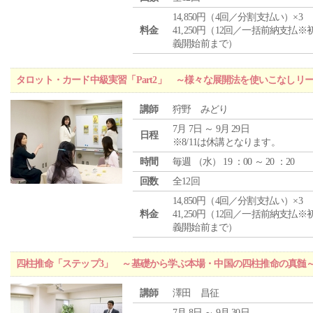
14,850円（4回／分割支払い）×3
料金
41,250円（12回／一括前納支払※
義開始前まで）
タロット・カード中級実習「Part2」 ～様々な展開法を使いこなしリ
講師
狩野 みどり
7月 7日 ～ 9月 29日
日程
※8/11は休講となります。
時間
毎週 （
水
） 19 ：00 ～ 20 ：20
回数
全12回
14,850円（4回／分割支払い）×3
料金
41,250円（12回／一括前納支払※
義開始前まで）
四柱推命「ステップ3」 ～基礎から学ぶ本場・中国の四柱推命の真髄
講師
澤田 昌征
7月 8日 ～ 9月 30日