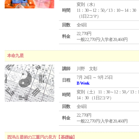
変則（水）
時間
11：30～12：50／13：10～14：30
（1日2コマ）
回数
全6回
22,770円
料金
一般22,770円/入学者20,460円
本命九星
講師
川野 文彰
7月 24日 ～ 9月 25日
日程
B Week
変則（土） 11：30～12：50／13：
時間
14：30 （1日2コマ）
回数
全6回
22,770円
料金
一般22,770円/入学者20,460円
西洋占星術の三重円の見方【基礎編】