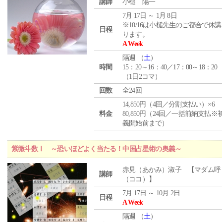
講師
小槌 陽一
7月 17日 ～ 1月 8日
※10/16は小槌先生のご都合で休
日程
ります。
A Week
隔週 （
土
）
時間
15：20～16：40／17：00～18：20
（1日2コマ）
回数
全24回
14,850円（4回／分割支払い）×6
料金
80,850円（24回／一括前納支払※
義開始前まで）
紫微斗数Ⅰ ～恐いほどよく当たる！中国占星術の奥義～
赤見（あかみ）淑子 【マダム呼
講師
（ココ）】
7月 17日 ～ 10月 2日
日程
A Week
隔週 （
土
）