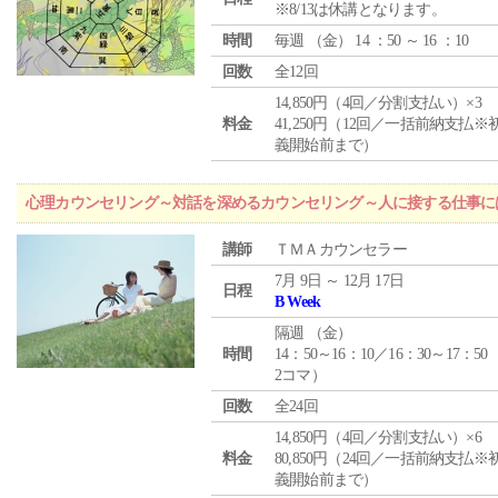
※8/13は休講となります。
時間
毎週 （
金
） 14 ：50 ～ 16 ：10
回数
全12回
14,850円（4回／分割支払い）×3
料金
41,250円（12回／一括前納支払※
義開始前まで）
心理カウンセリング～対話を深めるカウンセリング～人に接する仕事には
講師
ＴＭＡカウンセラー
7月 9日 ～ 12月 17日
日程
B Week
隔週 （
金
）
時間
14：50～16：10／16：30～17：50
2コマ）
回数
全24回
14,850円（4回／分割支払い）×6
料金
80,850円（24回／一括前納支払※
義開始前まで）