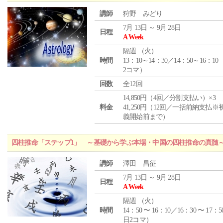
講師
狩野 みどり
7月 13日 ～ 9月 28日
日程
A Week
隔週 （
火
）
時間
13：10～14：30／14：50～16：10
2コマ）
回数
全12回
14,850円（4回／分割支払い）×3
料金
41,250円（12回／一括前納支払※
義開始前まで）
四柱推命「ステップ1」 ～基礎から学ぶ本場・中国の四柱推命の真髄
講師
澤田 昌征
7月 13日 ～ 9月 28日
日程
A Week
隔週 （
火
）
時間
14：50 〜 16：10／16：30 〜 17：5
日2コマ）