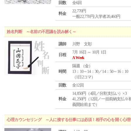
回数
全6回
22,770円
料金
一般22,770円/入学者20,460円
姓名判断 ～名前の不思議を読み解く～
講師
川野 文彰
7月 16日 ～ 10月 1日
日程
A Week
隔週 （
金
）
時間
13：10～14：30／14：50～16：10
（1日2コマ）
回数
全12回
14,850円（4回／分割支払い）×3
料金
41,250円（12回／一括前納支払※
義開始前まで）
心理カウンセリング ～人に接する仕事には必須！相手の心を開く心理