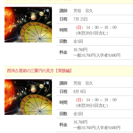
講師
芳垣 宗久
日程
7月 25日
（
日
） 14 ：00 ～ 18 ：00
時間
（休憩20分1回含む）
回数
全1回
10,760円
料金
一般10,760円/入学者9,680円
西洋占星術の三重円の見方【実践編】
講師
芳垣 宗久
日程
8月 8日
（
日
） 14 ：00 ～ 18 ：00
時間
（休憩20分1回含む）
回数
全1回
10,760円
料金
一般10,760円/入学者9,680円