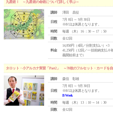
九星術Ⅰ ～九星術の命術について詳しく学ぶ～
講師
澤田 昌征
7月 8日 ～ 9月 30日
日程
※8/12は休講となります。
時間
毎週 （
木
） 16 ：30 ～ 17 ：50
回数
全12回
14,850円（4回／分割支払い）×3
料金
41,250円（12回／一括前納支払※
義開始前まで）
タロット・小アルカナ実習「Part2」 ～78枚のフルセット・カードを
講師
森信 彰雄
7月 8日 ～ 9月 30日
日程
※8/12は休講となります。
B Week
時間
毎週 （
木
） 13 ：10 ～ 14 ：30
回数
全12回