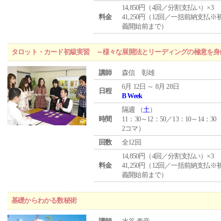
14,850円（4回／分割支払い）×3
料金
41,250円（12回／一括前納支払※
義開始前まで）
タロット・カード初級実習 ～様々な展開法とリーディングの極意を身
講師
森信 彰雄
6月 12日 ～ 8月 28日
日程
B Week
隔週 （
土
）
時間
11：30～12：50／13：10～14：30
2コマ）
回数
全12回
14,850円（4回／分割支払い）×3
料金
41,250円（12回／一括前納支払※
義開始前まで）
基礎からわかる数秘術