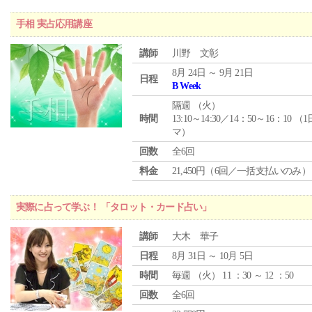
手相 実占応用講座
講師
川野 文彰
8月 24日 ～ 9月 21日
日程
B Week
隔週 （
火
）
時間
13:10～14:30／14：50～16：10 （
マ）
回数
全6回
料金
21,450円（6回／一括支払いのみ）
実際に占って学ぶ！ 「タロット・カード占い」
講師
大木 華子
日程
8月 31日 ～ 10月 5日
時間
毎週 （
火
） 11 ：30 ～ 12 ：50
回数
全6回