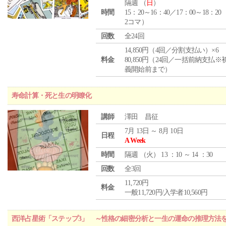
隔週 （
日
）
時間
15：20～16：40／17：00～18：20
2コマ）
回数
全24回
14,850円（4回／分割支払い）×6
料金
80,850円（24回／一括前納支払※
義開始前まで）
寿命計算・死と生の明瞭化
講師
澤田 昌征
7月 13日 ～ 8月 10日
日程
A Week
時間
隔週 （
火
） 13 ：10 ～ 14 ：30
回数
全3回
11,720円
料金
一般11,720円/入学者10,560円
西洋占星術「ステップ3」 ～性格の細密分析と一生の運命の推理方法