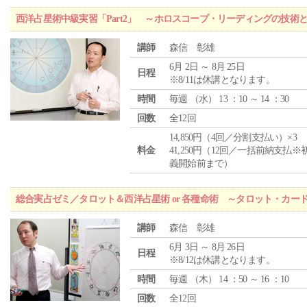
西洋占星術中級実習「Part2」 ～ホロスコープ・リーディングの技術
講師
森信 彰雄
6月 2日 ～ 8月 25日
日程
※8/11は休講となります。
時間
毎週 （
水
） 13 ：10 ～ 14 ：30
回数
全12回
14,850円（4回／分割支払い）×3
料金
41,250円（12回／一括前納支払※
義開始前まで）
総合実占ゼミ／タロット＆西洋占星術 or 各種命術 ～タロット・カ
講師
森信 彰雄
6月 3日 ～ 8月 26日
日程
※8/12は休講となります。
時間
毎週 （
木
） 14 ：50 ～ 16 ：10
回数
全12回