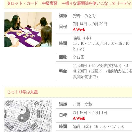
タロット・カード 中級実習 ～様々な展開法を使いこなしてリーディ
講師
狩野 みどり
7月 14日 ～ 9月 29日
日程
A Week
隔週 （
水
）
時間
13：10～14：30／14：50～16：10
2コマ）
回数
全12回
14,850円（4回／分割支払い）×3
料金
41,250円（12回／一括前納支払※
義開始前まで）
じっくり学ぶ九星
講師
川野 文彰
7月 16日 ～ 10月 1日
日程
A Week
時間
隔週 （
金
） 16 ：30 ～ 17 ：50