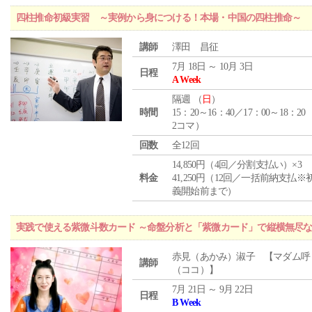
四柱推命初級実習 ～実例から身につける！本場・中国の四柱推命～
講師
澤田 昌征
7月 18日 ～ 10月 3日
日程
A Week
隔週 （
日
）
時間
15：20～16：40／17：00～18：20
2コマ）
回数
全12回
14,850円（4回／分割支払い）×3
料金
41,250円（12回／一括前納支払※
義開始前まで）
実践で使える紫微斗数カード ～命盤分析と「紫微カード」で縦横無尽
赤見（あかみ）淑子 【マダム呼
講師
（ココ）】
7月 21日 ～ 9月 22日
日程
B Week