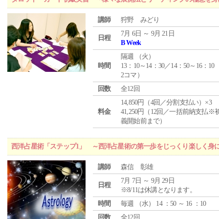
講師
狩野 みどり
7月 6日 ～ 9月 21日
日程
B Week
隔週 （
火
）
時間
13：10～14：30／14：50～16：10
2コマ）
回数
全12回
14,850円（4回／分割支払い）×3
料金
41,250円（12回／一括前納支払※
義開始前まで）
西洋占星術「ステップ1」 ～西洋占星術の第一歩をじっくり楽しく身
講師
森信 彰雄
7月 7日 ～ 9月 29日
日程
※8/11は休講となります。
時間
毎週 （
水
） 14 ：50 ～ 16 ：10
回数
全12回