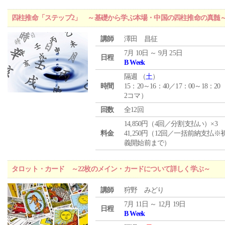
四柱推命「ステップ2」 ～基礎から学ぶ本場・中国の四柱推命の真髄
講師
澤田 昌征
7月 10日 ～ 9月 25日
日程
B Week
隔週 （
土
）
時間
15：20～16：40／17：00～18：20
2コマ）
回数
全12回
14,850円（4回／分割支払い）×3
料金
41,250円（12回／一括前納支払※
義開始前まで）
タロット・カード ～22枚のメイン・カードについて詳しく学ぶ～
講師
狩野 みどり
7月 11日 ～ 12月 19日
日程
B Week