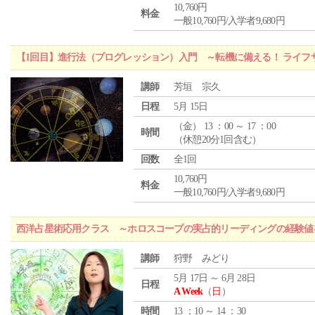
10,760円
料金
一般10,760円/入学者9,680円
【1回目】進行法（プログレッション）入門 ～転機に備える！ ライフ
講師
芳垣 宗久
日程
5月 15日
（
金
） 13 ：00 ～ 17 ：00
時間
（休憩20分1回含む）
回数
全1回
10,760円
料金
一般10,760円/入学者9,680円
西洋占星術応用クラス ～ホロスコープの実占的リーディングの経験値
講師
狩野 みどり
5月 17日 ～ 6月 28日
日程
A Week
（
日
）
時間
13 ：10 ～ 14 ：30