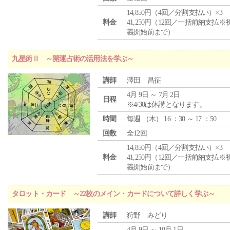
14,850円（4回／分割支払い）×3
料金
41,250円（12回／一括前納支払※
義開始前まで）
九星術Ⅱ ～開運占術の活用法を学ぶ～
講師
澤田 昌征
4月 9日 ～ 7月 2日
日程
※4/30は休講となります。
時間
毎週 （
木
） 16 ：30 ～ 17 ：50
回数
全12回
14,850円（4回／分割支払い）×3
料金
41,250円（12回／一括前納支払※
義開始前まで）
タロット・カード ～22枚のメイン・カードについて詳しく学ぶ～
講師
狩野 みどり
4月 9日 ～ 10月 1日