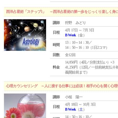
西洋占星術「ステップ1」 ～西洋占星術の第一歩をじっくり楽しく身
講師
狩野 みどり
4月 17日 ～ 7月 3日
日程
B Week
（金）
13：10～14：30／
時間
14：50～16：10（1日2コマ）
回数
全12回
14,850円（4回／分割支払い）×3
料金
41,250円（12回／一括前納支払※
義開始前まで）
心理カウンセリング ～人に接する仕事には必須！相手の心を開く心理
講師
小槌 陽一
4月 18日 ～ 10月 3日
日程
B Week
（
土
）
14：50～16：10／