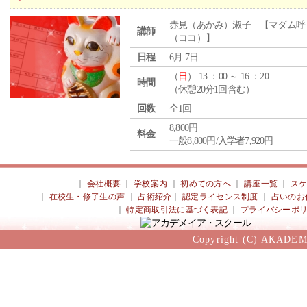
赤見（あかみ）淑子 【マダム呼
講師
（ココ）】
日程
6月 7日
（
日
） 13 ：00 ～ 16 ：20
時間
（休憩20分1回含む）
回数
全1回
8,800円
料金
一般8,800円/入学者7,920円
｜
会社概要
｜
学校案内
｜
初めての方へ
｜
講座一覧
｜
ス
｜
在校生・修了生の声
｜
占術紹介
｜
認定ライセンス制度
｜
占いのお
｜
特定商取引法に基づく表記
｜
プライバシーポ
Copyright (C) AKADEM