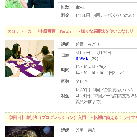
回数
全4回
料金
14,850円（4回／一括支払いのみ）
タロット・カード中級実習「Part2」 ～様々な展開法を使いこなしリ
講師
狩野 みどり
5月 20日 ～ 7月 29日
日程
B Week
（水）
13：10～14：30／
時間
14：50～16：10（1日2コマ）
回数
全12回
14,850円（4回／分割支払い）×3
料金
41,250円（12回／一括前納支払※
義開始前まで）
【2回目】進行法（プログレッション）入門 ～転機に備える！ ライフ
講師
芳垣 宗久