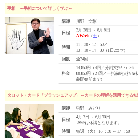
手相 ～手相について詳しく学ぶ～
講師
川野 文彰
2月 28日 ～ 8月 8日
日程
A Week
（
土
）
11：30～12：50／
時間
13：10～14：30（1日2コマ）
回数
全24回
14,850円（4回／分割支払い）×6
料金
80,850円（24回／一括前納支払※
義開始前まで）
タロット・カード「ブラッシュアップ」～カードの理解を活用できる知
講師
狩野 みどり
4月 7日 ～ 6月 30日
日程
※5/5は休講となります。
時間
毎週 （
火
） 16 ：30 ～ 17 ：50