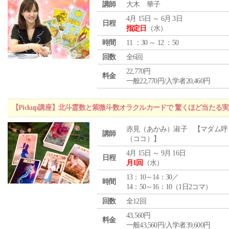
講師
大木 華子
4月 15日 ～ 6月 3日
日程
指定日
（水）
時間
11 ：30 ～ 12 ：50
回数
全6回
22,770円
料金
一般22,770円/入学者20,460円
【Pickup講座】北斗霊数と紫微斗数オラクルカードで 驚くほど当たる
赤見（あかみ）淑子 【マダム呼
講師
（ココ）】
4月 15日 ～ 9月 16日
日程
月1回
（水）
13：10～14：30／
時間
14：50～16：10（1日2コマ）
回数
全12回
43,560円
料金
一般43,560円/入学者39,600円