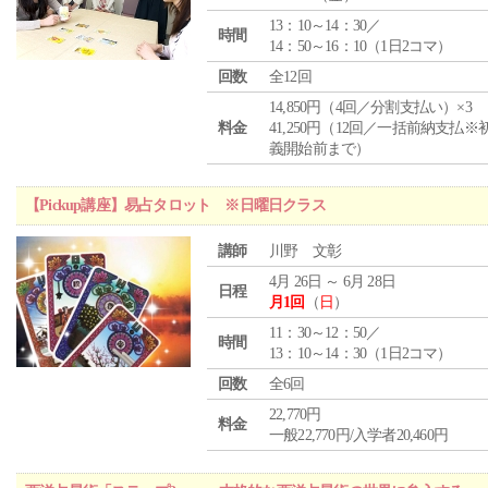
13：10～14：30／
時間
14：50～16：10（1日2コマ）
回数
全12回
14,850円（4回／分割支払い）×3
料金
41,250円（12回／一括前納支払※
義開始前まで）
【Pickup講座】易占タロット ※日曜日クラス
講師
川野 文彰
4月 26日 ～ 6月 28日
日程
月1回
（
日
）
11：30～12：50／
時間
13：10～14：30（1日2コマ）
回数
全6回
22,770円
料金
一般22,770円/入学者20,460円