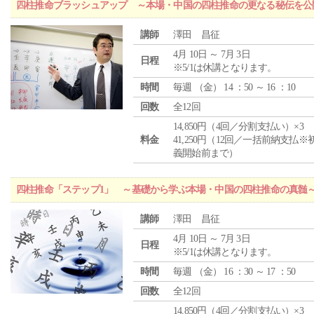
四柱推命ブラッシュアップ ～本場・中国の四柱推命の更なる秘伝を公
講師
澤田 昌征
4月 10日 ～ 7月 3日
日程
※5/1は休講となります。
時間
毎週 （
金
） 14 ：50 ～ 16 ：10
回数
全12回
14,850円（4回／分割支払い）×3
料金
41,250円（12回／一括前納支払※
義開始前まで）
四柱推命「ステップ1」 ～基礎から学ぶ本場・中国の四柱推命の真髄
講師
澤田 昌征
4月 10日 ～ 7月 3日
日程
※5/1は休講となります。
時間
毎週 （
金
） 16 ：30 ～ 17 ：50
回数
全12回
14,850円（4回／分割支払い）×3