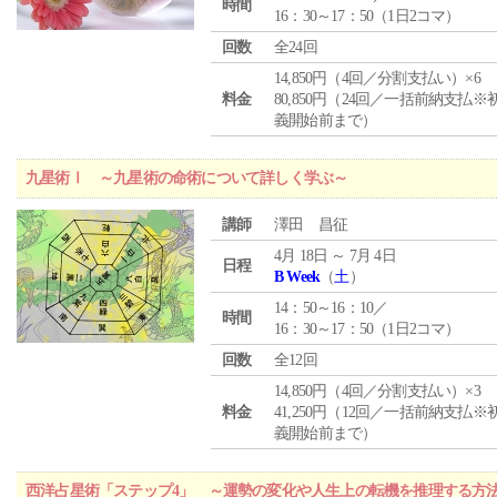
時間
16：30～17：50（1日2コマ）
回数
全24回
14,850円（4回／分割支払い）×6
料金
80,850円（24回／一括前納支払※
義開始前まで）
九星術Ⅰ ～九星術の命術について詳しく学ぶ～
講師
澤田 昌征
4月 18日 ～ 7月 4日
日程
B Week
（
土
）
14：50～16：10／
時間
16：30～17：50（1日2コマ）
回数
全12回
14,850円（4回／分割支払い）×3
料金
41,250円（12回／一括前納支払※
義開始前まで）
西洋占星術「ステップ4」 ～運勢の変化や人生上の転機を推理する方