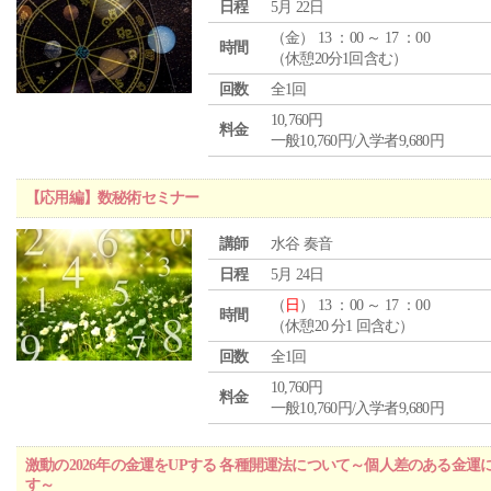
日程
5月 22日
（
金
） 13 ：00 ～ 17 ：00
時間
（休憩20分1回含む）
回数
全1回
10,760円
料金
一般10,760円/入学者9,680円
【応用編】数秘術セミナー
講師
水谷 奏音
日程
5月 24日
（
日
） 13 ：00 ～ 17 ：00
時間
（休憩20 分1 回含む）
回数
全1回
10,760円
料金
一般10,760円/入学者9,680円
激動の2026年の金運をUPする 各種開運法について～個人差のある金
す～