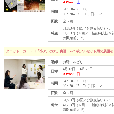
A Week
（
土
）
14：50～16：10／
時間
16：30～17：50（1日2コマ）
回数
全12回
14,850円（4回／分割支払い）×3
料金
41,250円（12回／一括前納支払※
義開始前まで）
タロット・カードⅡ「小アルカナ」実習 ～78枚フルセット用の展開
講師
狩野 みどり
4月 12日 ～ 6月 28日
日程
A Week
（
日
）
14：50～16：10／
時間
16：30～17：50（1日2コマ）
回数
全12回
14,850円（4回／分割支払い）×3
料金
41,250円（12回／一括前納支払※
義開始前まで）