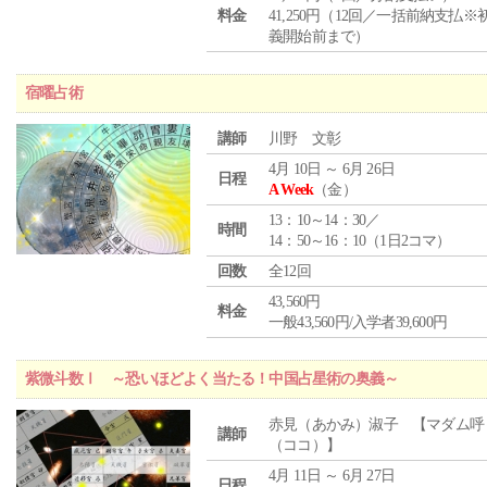
料金
41,250円（12回／一括前納支払※
義開始前まで）
宿曜占術
講師
川野 文彰
4月 10日 ～ 6月 26日
日程
A Week
（金）
13：10～14：30／
時間
14：50～16：10（1日2コマ）
回数
全12回
43,560円
料金
一般43,560円/入学者39,600円
紫微斗数Ⅰ ～恐いほどよく当たる！中国占星術の奥義～
赤見（あかみ）淑子 【マダム呼
講師
（ココ）】
4月 11日 ～ 6月 27日
日程