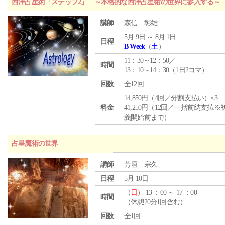
西洋占星術「ステップ2」 ～本格的な西洋占星術の世界に参入する～
講師
森信 彰雄
5月 9日 ～ 8月 1日
日程
B Week
（
土
）
11：30～12：50／
時間
13：10～14：30（1日2コマ）
回数
全12回
14,850円（4回／分割支払い）×3
料金
41,250円（12回／一括前納支払※
義開始前まで）
占星魔術の世界
講師
芳垣 宗久
日程
5月 10日
（
日
） 13 ：00 ～ 17 ：00
時間
（休憩20分1回含む）
回数
全1回