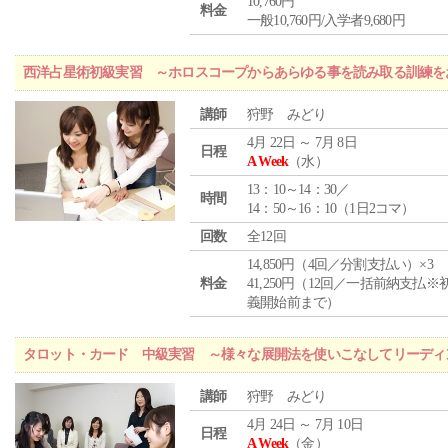
10,760円
料金
一般10,760円/入学者9,680円
西洋占星術初級実習 ～ホロスコープからあらゆる事を読み取る訓練を
講師
狩野 みどり
4月 22日 ～ 7月 8日
日程
A Week
（水）
13：10～14：30／
時間
14：50～16：10（1日2コマ）
回数
全12回
14,850円（4回／分割支払い）×3
料金
41,250円（12回／一括前納支払※
義開始前まで）
タロット・カード 中級実習 ～様々な展開法を使いこなしてリーディ
講師
狩野 みどり
4月 24日 ～ 7月 10日
日程
A Week
（金）