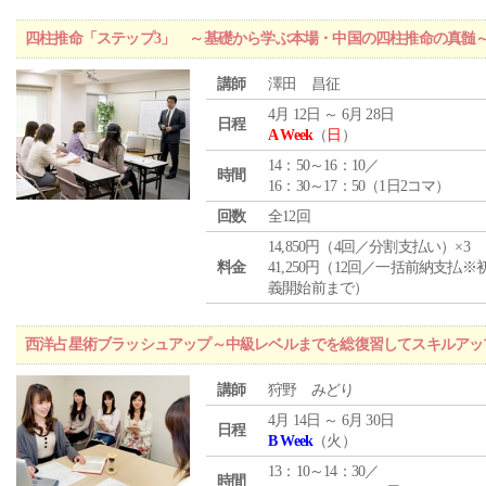
四柱推命「ステップ3」 ～基礎から学ぶ本場・中国の四柱推命の真髄
講師
澤田 昌征
4月 12日 ～ 6月 28日
日程
A Week
（
日
）
14：50～16：10／
時間
16：30～17：50（1日2コマ）
回数
全12回
14,850円（4回／分割支払い）×3
料金
41,250円（12回／一括前納支払※
義開始前まで）
西洋占星術ブラッシュアップ～中級レベルまでを総復習してスキルアッ
講師
狩野 みどり
4月 14日 ～ 6月 30日
日程
B Week
（火）
13：10～14：30／
時間