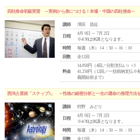
四柱推命初級実習 ～実例から身につける！本場・中国の四柱推命～
講師
澤田 昌征
4月 9日 ～ 7月 2日
日程
※4/30は休講となります。
時間
毎週 （
木
） 14 ：50 ～ 16 ：10
回数
全12回
14,850円（4回／分割支払い）×3
料金
41,250円（12回／一括前納支払※
義開始前まで）
西洋占星術「ステップ3」 ～性格の細密分析と一生の運命の推理方法
講師
狩野 みどり
4月 9日 ～ 7月 2日
日程
※4/30は休講となります。
時間
毎週 （
木
） 14 ：50 ～ 16 ：10
回数
全12回