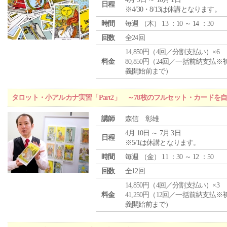
日程
※4/30・8/13は休講となります。
時間
毎週 （
木
） 13 ：10 ～ 14 ：30
回数
全24回
14,850円（4回／分割支払い）×6
料金
80,850円（24回／一括前納支払※
義開始前まで）
タロット・小アルカナ実習「Part2」 ～78枚のフルセット・カードを
講師
森信 彰雄
4月 10日 ～ 7月 3日
日程
※5/1は休講となります。
時間
毎週 （
金
） 11 ：30 ～ 12 ：50
回数
全12回
14,850円（4回／分割支払い）×3
料金
41,250円（12回／一括前納支払※
義開始前まで）