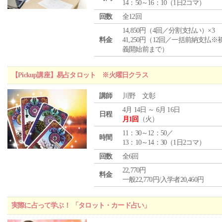
14：50～16：10（1日2コマ）
回数
全12回
14,850円（4回／分割支払い）×3
料金
41,250円（12回／一括前納支払※
義開始前まで）
【Pickup講座】易占タロット ※火曜日クラス
講師
川野 文彰
4月 14日 ～ 6月 16日
日程
月1回
（火）
11：30～12：50／
時間
13：10～14：30（1日2コマ）
回数
全6回
22,770円
料金
一般22,770円/入学者20,460円
実際に占って学ぶ！ 「タロット・カード占い」