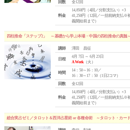
回数
全12回
14,850円（4回／分割支払い）×3
料金
41,250円（12回／一括前納支払※
義開始前まで）
四柱推命「ステップ2」 ～基礎から学ぶ本場・中国の四柱推命の真髄
講師
澤田 昌征
4月 7日 ～ 6月 23日
日程
A Week
（火）
14：50～16：10／
時間
16：30～17：50（1日2コマ）
回数
全12回
14,850円（4回／分割支払い）×3
料金
41,250円（12回／一括前納支払※
義開始前まで）
総合実占ゼミ／タロット＆西洋占星術 or 各種命術 ～タロット・カ