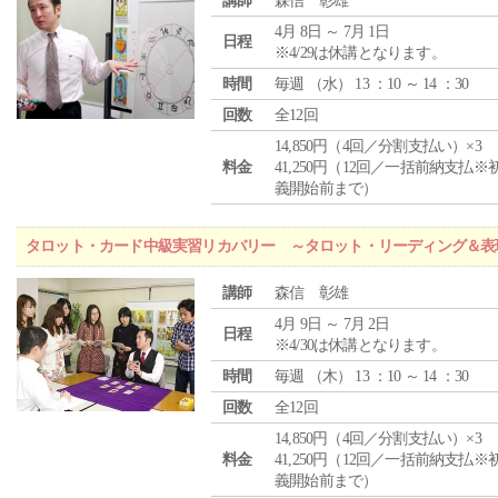
講師
森信 彰雄
4月 8日 ～ 7月 1日
日程
※4/29は休講となります。
時間
毎週 （
水
） 13 ：10 ～ 14 ：30
回数
全12回
14,850円（4回／分割支払い）×3
料金
41,250円（12回／一括前納支払※
義開始前まで）
タロット・カード中級実習リカバリー ～タロット・リーディング＆表
講師
森信 彰雄
4月 9日 ～ 7月 2日
日程
※4/30は休講となります。
時間
毎週 （
木
） 13 ：10 ～ 14 ：30
回数
全12回
14,850円（4回／分割支払い）×3
料金
41,250円（12回／一括前納支払※
義開始前まで）