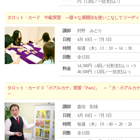
円（12回／一括支払い）
タロット・カード 中級実習 ～様々な展開法を使いこなしてリーディ
講師
狩野 みどり
日程
4月 10日 ～ 7月 3日
時間
毎週 （
木
） 13 ：10 ～ 14 ：30
回数
全12回
14,580円（4回／分割支払い）×3
料金
40,500円（12回／一括支払い）
タロット・カードⅡ「小アルカナ」実習「Part2」 ～「大・小アルカ
～
講師
森信 彰雄
日程
4月 10日 ～ 7月 3日
時間
毎週 （
木
） 19 ：00 ～ 20 ：20
回数
全12回