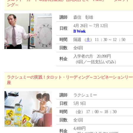
ング～
講師
森信 彰雄
4月 26日 ～ 7月 12日
日程
B Week
時間
隔週 （
土
） 11 ：30 ～ 12 ：50
回数
全6回
入学者の方 20,090円
料金
（6回／一括支払いのみ）
ラクシュミーの実践！タロット・リーディング～コンビネーションリー
座
講師
ラクシュミー
日程
5月 9日
時間
（
金
） 17 ：00 ～ 18 ：30
回数
全1回
4,400円
料金