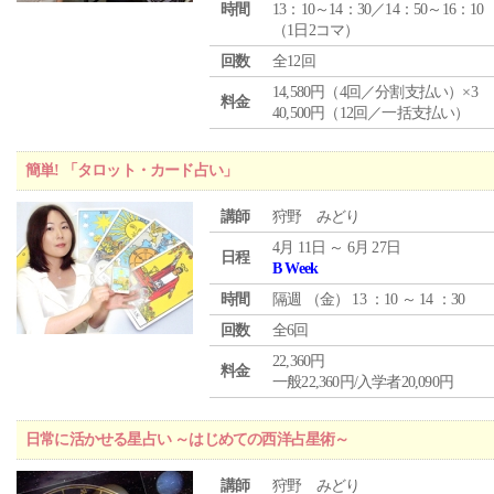
時間
13：10～14：30／14：50～16：10
（1日2コマ）
回数
全12回
14,580円（4回／分割支払い）×3
料金
40,500円（12回／一括支払い）
簡単! 「タロット・カード占い」
講師
狩野 みどり
4月 11日 ～ 6月 27日
日程
B Week
時間
隔週 （
金
） 13 ：10 ～ 14 ：30
回数
全6回
22,360円
料金
一般22,360円/入学者20,090円
日常に活かせる星占い ～はじめての西洋占星術～
講師
狩野 みどり