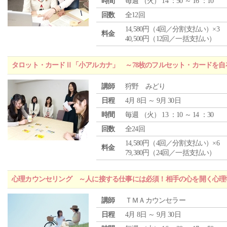
時間
毎週 （
火
） 14 ：50 ～ 16 ：10
回数
全12回
14,580円（4回／分割支払い）×3
料金
40,500円（12回／一括支払い）
タロット・カードⅡ「小アルカナ」 ～78枚のフルセット・カードを自
講師
狩野 みどり
日程
4月 8日 ～ 9月 30日
時間
毎週 （
火
） 13 ：10 ～ 14 ：30
回数
全24回
14,580円（4回／分割支払い）×6
料金
79,380円（24回／一括支払い）
心理カウンセリング ～人に接する仕事には必須！相手の心を開く心理
講師
ＴＭＡカウンセラー
日程
4月 8日 ～ 9月 30日