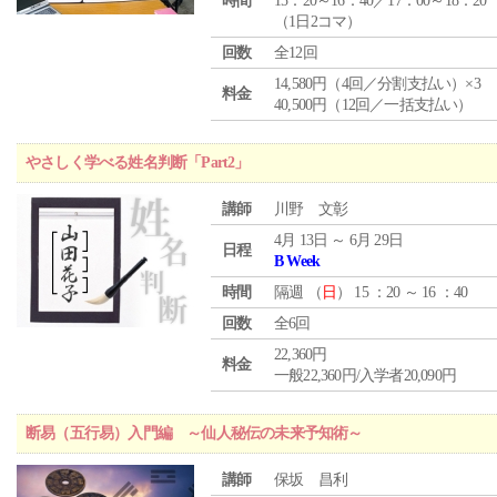
時間
15：20～16：40／17：00～18：20
（1日2コマ）
回数
全12回
14,580円（4回／分割支払い）×3
料金
40,500円（12回／一括支払い）
やさしく学べる姓名判断「Part2」
講師
川野 文彰
4月 13日 ～ 6月 29日
日程
B Week
時間
隔週 （
日
） 15 ：20 ～ 16 ：40
回数
全6回
22,360円
料金
一般22,360円/入学者20,090円
断易（五行易）入門編 ～仙人秘伝の未来予知術～
講師
保坂 昌利