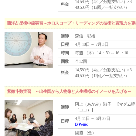
14,580円（4回／分割支払い）×3
料金
40,500円（12回／一括支払い）
西洋占星術中級実習～ホロスコープ・リーディングの技術と表現力を更
講師
森信 彰雄
日程
4月 10日 ～ 7月 3日
時間
毎週 （
木
） 14 ：50 ～ 16 ：10
回数
全12回
14,580円（4回／分割支払い）×3
料金
40,500円（12回／一括支払い）
紫微斗数実習 ～出生図から人物像と人生模様のイメージを広げる～
阿上（あかみ）淑子 【マダム呼
講師
（ココ）】
4月 11日 ～ 6月 27日
日程
B Week
隔週 （
金
）