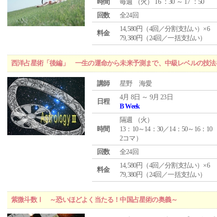
時間
毎週 （
火
） 16 ：30 ～ 17 ：50
回数
全24回
14,580円（4回／分割支払い）×6
料金
79,380円（24回／一括支払い）
西洋占星術「後編」 一生の運命から未来予測まで、中級レベルの技法
講師
星野 海愛
4月 8日 ～ 9月 23日
日程
B Week
隔週 （
火
）
時間
13：10～14：30／14：50～16：10
2コマ）
回数
全24回
14,580円（4回／分割支払い）×6
料金
79,380円（24回／一括支払い）
紫微斗数Ⅰ ～恐いほどよく当たる！中国占星術の奥義～