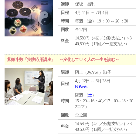
講師
保坂 昌利
日程
4月 11日 ～ 7月 4日
時間
毎週 （
金
） 19 ：00 ～ 20 ：20
回数
全12回
14,580円（4回／分割支払い）×3
料金
40,500円（12回／一括支払い）
紫微斗数「実践応用講座」 ～変化していく人の一生を読む～
講師
阿上（あかみ）淑子
4月 12日 ～ 6月 28日
日程
B Week
隔週 （
土
）
時間
15：20～16：40／17：00～18：20
2コマ）
回数
全12回
14,580円（4回／分割支払い）×3
料金
40,500円（12回／一括支払い）