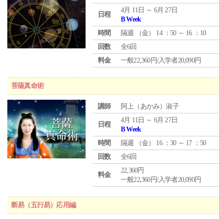
4月 11日 ～ 6月 27日
日程
B Week
時間
隔週 （
金
） 14 ：50 ～ 16 ：10
回数
全6回
料金
一般22,360円/入学者20,090円
菩薩真命術
講師
阿上（あかみ）淑子
4月 11日 ～ 6月 27日
日程
B Week
時間
隔週 （
金
） 16 ：30 ～ 17 ：50
回数
全6回
22,360円
料金
一般22,360円/入学者20,090円
断易（五行易）応用編