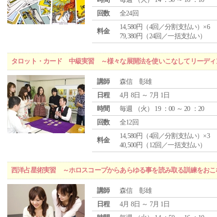
回数
全24回
14,580円（4回／分割支払い）×6
料金
79,380円（24回／一括支払い）
タロット・カード 中級実習 ～様々な展開法を使いこなしてリーディ
講師
森信 彰雄
日程
4月 8日 ～ 7月 1日
時間
毎週 （
火
） 19 ：00 ～ 20 ：20
回数
全12回
14,580円（4回／分割支払い）×3
料金
40,500円（12回／一括支払い）
西洋占星術実習 ～ホロスコープからあらゆる事を読み取る訓練をおこ
講師
森信 彰雄
日程
4月 8日 ～ 7月 1日