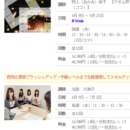
阿上（あかみ）淑子 【マダム呼
講師
（ココ）】
4月 9日 ～ 6月 25日
日程
B Week
隔週 （
水
）
時間
13：10～14：30／14：50～16：10
（1日2コマ）
回数
全12回
14,580円（4回／分割支払い）×3
料金
40,500円（12回／一括支払い）
西洋占星術ブラッシュアップ～中級レベルまでを総復習してスキルアッ
講師
北路 久御子
日程
4月 9日 ～ 7月 2日
時間
毎週 （
水
） 11 ：30 ～ 12 ：50
回数
全12回
14,580円（4回／分割支払い）×3
料金
40,500円（12回／一括支払い）