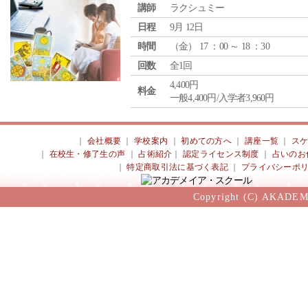
講師
ラクシュミー
日程
9月 12日
時間
（
金
） 17 ：00 ～ 18 ：30
回数
全1回
4,400円
料金
一般4,400円/入学者3,960円
｜
会社概要
｜
学校案内
｜
初めての方へ
｜
講座一覧
｜
ス
｜
在校生・修了生の声
｜
占術紹介
｜
認定ライセンス制度
｜
占いのお
｜
特定商取引法に基づく表記
｜
プライバシーポ
Copyright (C) AKADEM