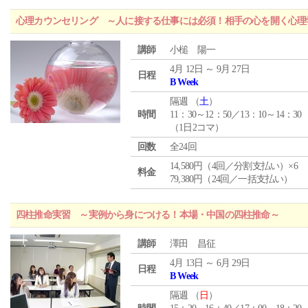
心理カウンセリング ～人に接する仕事には必須！相手の心を開く心理
講師
小槌 陽一
4月 12日 ～ 9月 27日
日程
B Week
隔週 （
土
）
時間
11：30～12：50／13：10～14：30
（1日2コマ）
回数
全24回
14,580円（4回／分割支払い）×6
料金
79,380円（24回／一括支払い）
四柱推命実習 ～実例から身につける！本場・中国の四柱推命～
講師
澤田 昌征
4月 13日 ～ 6月 29日
日程
B Week
隔週 （
日
）