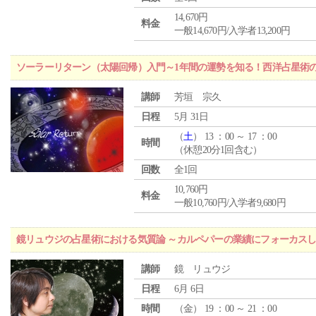
14,670円
料金
一般14,670円/入学者13,200円
ソーラーリターン（太陽回帰）入門～1年間の運勢を知る！西洋占星術
講師
芳垣 宗久
日程
5月 31日
（
土
） 13 ：00 ～ 17 ：00
時間
（休憩20分1回含む）
回数
全1回
10,760円
料金
一般10,760円/入学者9,680円
鏡リュウジの占星術における気質論 ～カルペパーの業績にフォーカス
講師
鏡 リュウジ
日程
6月 6日
時間
（
金
） 19 ：00 ～ 21 ：00