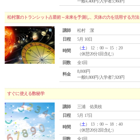
一般4,400円/入学者3,960円
松村潔のトランシット占星術～未来を予測し、天体の力を活用する方法
講師
松村 潔
日程
5月 10日
（
土
） 12 ：00 ～ 15 ：20
時間
（休憩20分1回含む）
回数
全1回
8,800円
料金
一般8,800円/入学者7,920円
すぐに使える数秘学
講師
三浦 佑美枝
日程
5月 17日
（
土
） 13 ：00 ～ 18 ：40
時間
（休憩20分2回含む）
回数
全1回