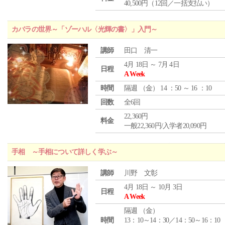
40,500円（12回／一括支払い）
カバラの世界～「ゾーハル〈光輝の書〉」入門～
講師
田口 清一
4月 18日 ～ 7月 4日
日程
A Week
時間
隔週 （
金
） 14 ：50 ～ 16 ：10
回数
全6回
22,360円
料金
一般22,360円/入学者20,090円
手相 ～手相について詳しく学ぶ～
講師
川野 文彰
4月 18日 ～ 10月 3日
日程
A Week
隔週 （
金
）
時間
13：10～14：30／14：50～16：10