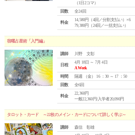
（1日2コマ）
回数
全24回
14,580円（4回／分割支払い）×6
料金
79,380円（24回／一括支払い）
宿曜占星術「入門編」
講師
川野 文彰
4月 18日 ～ 7月 4日
日程
A Week
時間
隔週 （
金
） 16 ：30 ～ 17 ：50
回数
全6回
22,360円
料金
一般22,360円/入学者20,090円
タロット・カード ～22枚のメイン・カードについて詳しく学ぶ～
講師
森信 彰雄