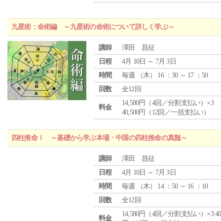
九星術：命術編 ～九星術の命術について詳しく学ぶ～
講師
澤田 昌征
日程
4月 10日 ～ 7月 3日
時間
毎週 （
木
） 16 ：30 ～ 17 ：50
回数
全12回
14,580円（4回／分割支払い）×3
料金
40,500円（12回／一括支払い）
四柱推命Ⅰ ～基礎から学ぶ本場・中国の四柱推命の真髄～
講師
澤田 昌征
日程
4月 10日 ～ 7月 3日
時間
毎週 （
木
） 14 ：50 ～ 16 ：10
回数
全12回
14,580円（4回／分割支払い）×3 40,
料金