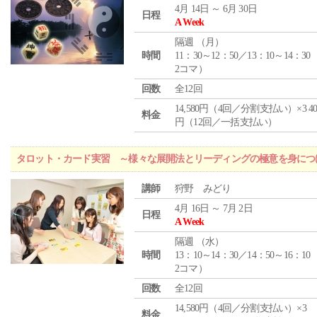
4月 14日 ～ 6月 30日
日程
A Week
隔週 （
月
）
時間
11：30～12：50／13：10～14：30
2コマ）
回数
全12回
14,580円（4回／分割支払い）×3 40,
料金
円（12回／一括支払い）
タロット・カード実習 ～様々な展開法とリーディングの極意を身につ
講師
狩野 みどり
4月 16日 ～ 7月 2日
日程
A Week
隔週 （
水
）
時間
13：10～14：30／14：50～16：10
2コマ）
回数
全12回
14,580円（4回／分割支払い）×3
料金