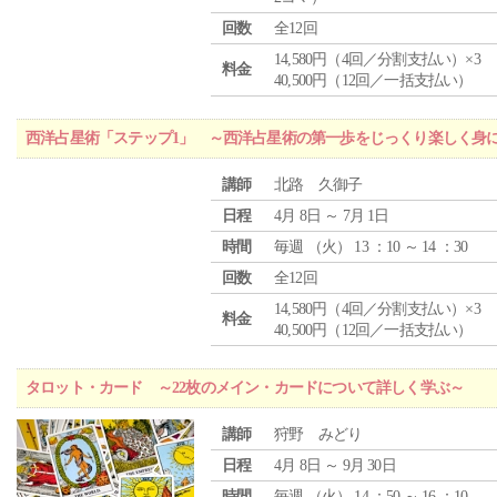
回数
全12回
14,580円（4回／分割支払い）×3
料金
40,500円（12回／一括支払い）
西洋占星術「ステップ1」 ～西洋占星術の第一歩をじっくり楽しく身
講師
北路 久御子
日程
4月 8日 ～ 7月 1日
時間
毎週 （
火
） 13 ：10 ～ 14 ：30
回数
全12回
14,580円（4回／分割支払い）×3
料金
40,500円（12回／一括支払い）
タロット・カード ～22枚のメイン・カードについて詳しく学ぶ～
講師
狩野 みどり
日程
4月 8日 ～ 9月 30日
時間
毎週 （
火
） 14 ：50 ～ 16 ：10