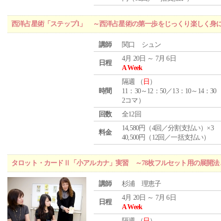
西洋占星術「ステップ1」 ～西洋占星術の第一歩をじっくり楽しく身
講師
関口 シュン
4月 20日 ～ 7月 6日
日程
A Week
隔週 （
日
）
時間
11：30～12：50／13：10～14：30
2コマ）
回数
全12回
14,580円（4回／分割支払い）×3
料金
40,500円（12回／一括支払い）
タロット・カードⅡ「小アルカナ」実習 ～78枚フルセット用の展開
講師
杉浦 理恵子
4月 20日 ～ 7月 6日
日程
A Week
隔週 （
日
）