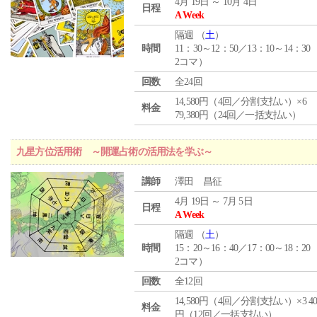
4月 19日 ～ 10月 4日
日程
A Week
隔週 （
土
）
時間
11：30～12：50／13：10～14：30
2コマ）
回数
全24回
14,580円（4回／分割支払い）×6
料金
79,380円（24回／一括支払い）
九星方位活用術 ～開運占術の活用法を学ぶ～
講師
澤田 昌征
4月 19日 ～ 7月 5日
日程
A Week
隔週 （
土
）
時間
15：20～16：40／17：00～18：20
2コマ）
回数
全12回
14,580円（4回／分割支払い）×3 40,
料金
円（12回／一括支払い）