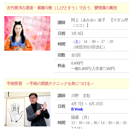
古代東洋占星術・紫微斗数（しびとすう）で占う、愛情運の裏技
阿上（あかみ）淑子 【マダム呼
講師
（ココ）】
日程
3月 8日
（
土
） 14 ：00 ～ 17 ：20
時間
（休憩20分1回含む）
回数
全1回
8,400円
料金
一般8,400円/入学者7,560円
手相実習 ～手相の実践テクニックを身につける～
講師
川野 文彰
4月 7日 ～ 6月 23日
日程
B Week
隔週 （
月
）
時間
13：10～14：30／14：50～16：10
2コマ）