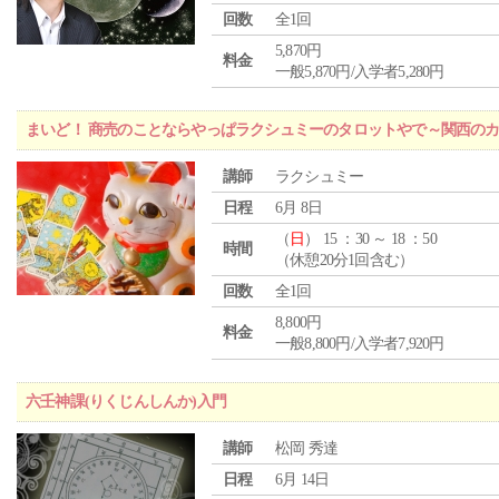
回数
全1回
5,870円
料金
一般5,870円/入学者5,280円
まいど！ 商売のことならやっぱラクシュミーのタロットやで～関西のカ
講師
ラクシュミー
日程
6月 8日
（
日
） 15 ：30 ～ 18 ：50
時間
（休憩20分1回含む）
回数
全1回
8,800円
料金
一般8,800円/入学者7,920円
六壬神課(りくじんしんか)入門
講師
松岡 秀達
日程
6月 14日