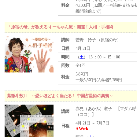
料金
40,500円（12回／一括前納支払※
義開始前まで）
「原宿の母」が教える すーちゃん流・開運！人相・手相術
講師
菅野 鈴子 （原宿の母）
日程
4月 21日
時間
（
土
） 13 ：00 ～ 15 ：00
回数
全1回
5,870円
料金
一般5,870円/入学者5,280円
紫微斗数Ⅱ ～恐いほどよく当たる！ 中国占星術の奥義～
赤見（あかみ）淑子 【マダム呼
講師
（ココ）】
4月 21日 ～ 7月 7日
日程
A Week