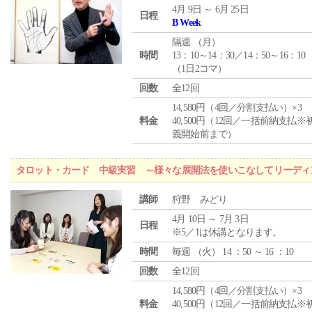
4月 9日 ～ 6月 25日
日程
B Week
隔週 （
月
）
時間
13：10～14：30／14：50～16：10
（1日2コマ）
回数
全12回
14,580円（4回／分割支払い）×3
料金
40,500円（12回／一括前納支払※
義開始前まで）
タロット・カード 中級実習 ～様々な展開法を使いこなしてリーディ
講師
狩野 みどり
4月 10日 ～ 7月 3日
日程
※5／1は休講となります。
時間
毎週 （
火
） 14 ：50 ～ 16 ：10
回数
全12回
14,580円（4回／分割支払い）×3
料金
40,500円（12回／一括前納支払※