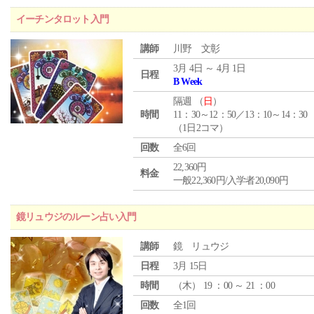
イーチンタロット入門
講師
川野 文彰
3月 4日 ～ 4月 1日
日程
B Week
隔週 （
日
）
時間
11：30～12：50／13：10～14：30
（1日2コマ）
回数
全6回
22,360円
料金
一般22,360円/入学者20,090円
鏡リュウジのルーン占い入門
講師
鏡 リュウジ
日程
3月 15日
時間
（
木
） 19 ：00 ～ 21 ：00
回数
全1回