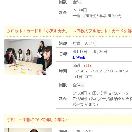
回数
全6回
22,360円
料金
一般22,360円/入学者20,090円
タロット・カードⅡ「小アルカナ」 ～78枚のフルセット・カードを自
講師
狩野 みどり
4月 15日 ～ 9月 30日
日程
B Week
隔週 （
日
）
時間
15：20～16：40／17：00～18：20
（1日2コマ）
回数
全24回
14,580円（4回／分割支払い）×6
料金
79,380円（24回／一括前納支払※
義開始前まで）
手相 ～手相について詳しく学ぶ～