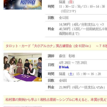
隔週 （
日
）
時間
11：30～12：50／13：10～14：30
（1日2コマ）
回数
全12回
14,580円（4回／分割支払い）×3
料金
40,500円（12回／一括前納支払※
義開始前まで）
タロット・カード「大小アルカナ」実占練習会（全６回Ver.） ～７
講師
森信 彰雄
4月 28日 ～ 7月 28日
日程
B Week
時間
隔週 （
土
） 15 ：00 ～ 16 ：20
回数
全6回
料金
21,060円（6回／一括支払いのみ）
松村潔の実例から学ぶ！相性占星術～シンプルに考えると、本質が見え