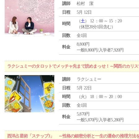
講師
松村 潔
日程
5月 12日
（
土
） 12 ：00 ～ 15 ：20
時間
（休憩20分1回含む）
回数
全1回
8,800円
料金
一般8,800円/入学者7,920円
ラクシュミーのタロットでメッチャ先まで読めまっせ！～関西のカリス
講師
ラクシュミー
日程
5月 22日
時間
（
火
） 18 ：00 ～ 20 ：00
回数
全1回
5,870円
料金
一般5,870円/入学者5,280円
西洋占星術「ステップ3」 ～性格の細密分析と一生の運命の推理方法