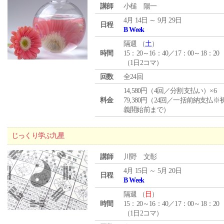
講師
小槌 陽一
4月 14日 ～ 9月 29日
日程
B Week
隔週 （
土
）
時間
15：20～16：40／17：00～18：20
（1日2コマ）
回数
全24回
14,580円（4回／分割支払い）×6
料金
79,380円（24回／一括前納支払※
義開始前まで）
じっくり学ぶ九星
講師
川野 文彰
4月 15日 ～ 5月 20日
日程
B Week
隔週 （
日
）
時間
15：20～16：40／17：00～18：20
（1日2コマ）