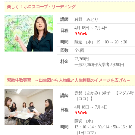
楽しく！ ホロスコープ・リーディング
講師
狩野 みどり
4月 18日 ～ 7月 4日
日程
A Week
時間
隔週 （
水
） 19 ：00 ～ 20 ：20
回数
全6回
22,360円
料金
一般22,360円/入学者20,090円
紫微斗数実習 ～出生図から人物像と人生模様のイメージを広げる～
赤見（あかみ）淑子 【マダム呼
講師
（ココ）】
4月 18日 ～ 7月 4日
日程
A Week
隔週 （
水
）
時間
13：10～14：30／14：50～16：10
（1日2コマ）