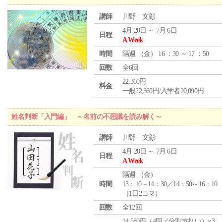
講師
川野 文彰
4月 20日 ～ 7月 6日
日程
A Week
時間
隔週 （
金
） 16 ：30 ～ 17 ：50
回数
全6回
22,360円
料金
一般22,360円/入学者20,090円
姓名判断「入門編」 ～名前の不思議を読み解く～
講師
川野 文彰
4月 20日 ～ 7月 6日
日程
A Week
隔週 （
金
）
時間
13：10～14：30／14：50～16：10
（1日2コマ）
回数
全12回
14,580円（4回／分割支払い）×3