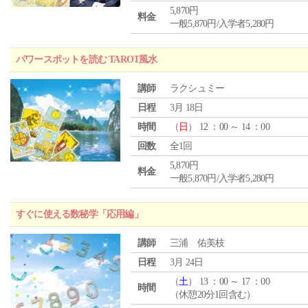
5,870円
料金
一般5,870円/入学者5,280円
パワースポットを読む TAROT風水
講師
ラクシュミー
日程
3月 18日
時間
（
日
） 12 ：00 ～ 14 ：00
回数
全1回
5,870円
料金
一般5,870円/入学者5,280円
すぐに使える数秘学「応用編」
講師
三浦 佑美枝
日程
3月 24日
（
土
） 13 ：00 ～ 17 ：00
時間
（休憩20分1回含む）