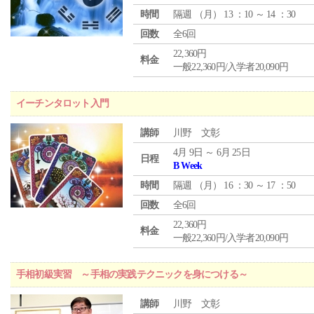
時間
隔週 （
月
） 13 ：10 ～ 14 ：30
回数
全6回
22,360円
料金
一般22,360円/入学者20,090円
イーチンタロット入門
講師
川野 文彰
4月 9日 ～ 6月 25日
日程
B Week
時間
隔週 （
月
） 16 ：30 ～ 17 ：50
回数
全6回
22,360円
料金
一般22,360円/入学者20,090円
手相初級実習 ～手相の実践テクニックを身につける～
講師
川野 文彰