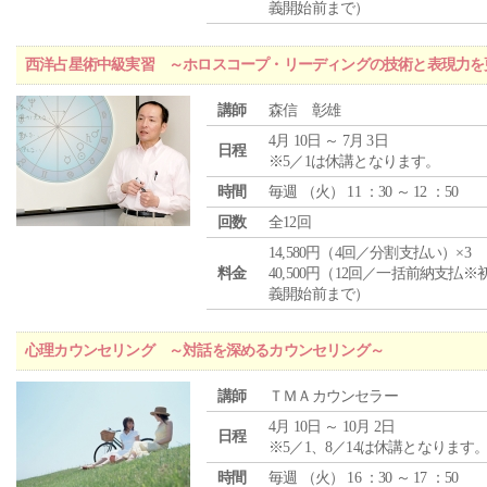
義開始前まで）
西洋占星術中級実習 ～ホロスコープ・リーディングの技術と表現力を
講師
森信 彰雄
4月 10日 ～ 7月 3日
日程
※5／1は休講となります。
時間
毎週 （
火
） 11 ：30 ～ 12 ：50
回数
全12回
14,580円（4回／分割支払い）×3
料金
40,500円（12回／一括前納支払※
義開始前まで）
心理カウンセリング ～対話を深めるカウンセリング～
講師
ＴＭＡカウンセラー
4月 10日 ～ 10月 2日
日程
※5／1、8／14は休講となります
時間
毎週 （
火
） 16 ：30 ～ 17 ：50