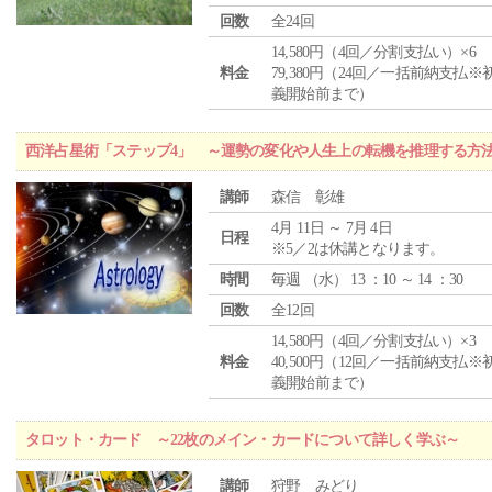
回数
全24回
14,580円（4回／分割支払い）×6
料金
79,380円（24回／一括前納支払※
義開始前まで）
西洋占星術「ステップ4」 ～運勢の変化や人生上の転機を推理する方
講師
森信 彰雄
4月 11日 ～ 7月 4日
日程
※5／2は休講となります。
時間
毎週 （
水
） 13 ：10 ～ 14 ：30
回数
全12回
14,580円（4回／分割支払い）×3
料金
40,500円（12回／一括前納支払※
義開始前まで）
タロット・カード ～22枚のメイン・カードについて詳しく学ぶ～
講師
狩野 みどり