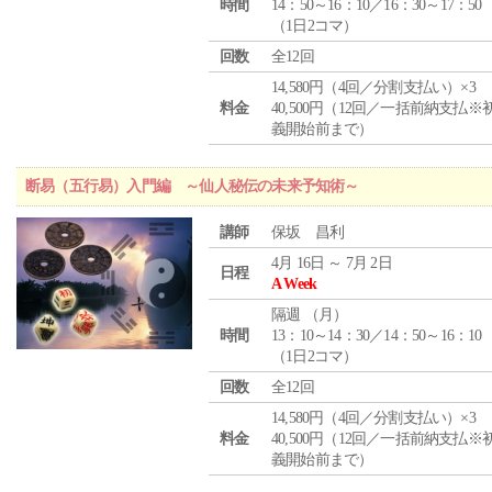
時間
14：50～16：10／16：30～17：50
（1日2コマ）
回数
全12回
14,580円（4回／分割支払い）×3
料金
40,500円（12回／一括前納支払※
義開始前まで）
断易（五行易）入門編 ～仙人秘伝の未来予知術～
講師
保坂 昌利
4月 16日 ～ 7月 2日
日程
A Week
隔週 （
月
）
時間
13：10～14：30／14：50～16：10
（1日2コマ）
回数
全12回
14,580円（4回／分割支払い）×3
料金
40,500円（12回／一括前納支払※
義開始前まで）