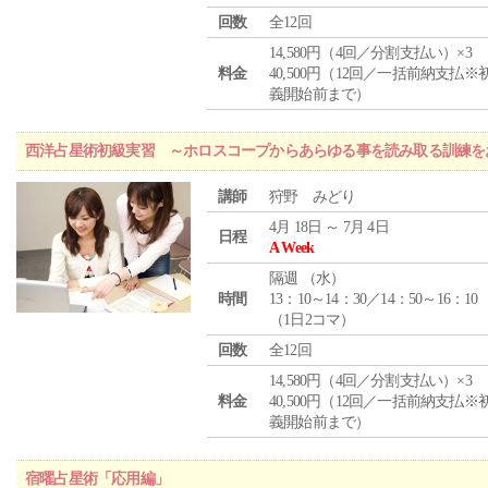
回数
全12回
14,580円（4回／分割支払い）×3
料金
40,500円（12回／一括前納支払※
義開始前まで）
西洋占星術初級実習 ～ホロスコープからあらゆる事を読み取る訓練を
講師
狩野 みどり
4月 18日 ～ 7月 4日
日程
A Week
隔週 （
水
）
時間
13：10～14：30／14：50～16：10
（1日2コマ）
回数
全12回
14,580円（4回／分割支払い）×3
料金
40,500円（12回／一括前納支払※
義開始前まで）
宿曜占星術「応用編」