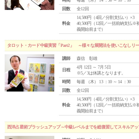
時間
毎週 （
木
） 14 ：50 ～ 16 ：10
回数
全12回
14,580円（4回／分割支払い）×3
料金
40,500円（12回／一括前納支払※
義開始前まで）
タロット・カード中級実習「Part2」 ～様々な展開法を使いこなしリ
講師
森信 彰雄
4月 12日 ～ 7月 5日
日程
※5／3は休講となります。
時間
毎週 （
木
） 13 ：10 ～ 14 ：30
回数
全12回
14,580円（4回／分割支払い）×3
料金
40,500円（12回／一括前納支払※
義開始前まで）
西洋占星術ブラッシュアップ～中級レベルまでを総復習してスキルアッ