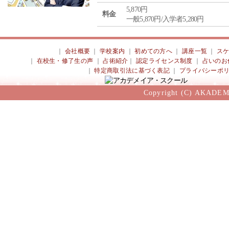
5,870円
料金
一般5,870円/入学者5,280円
｜
会社概要
｜
学校案内
｜
初めての方へ
｜
講座一覧
｜
ス
｜
在校生・修了生の声
｜
占術紹介
｜
認定ライセンス制度
｜
占いのお
｜
特定商取引法に基づく表記
｜
プライバシーポ
Copyright (C) AKADEM