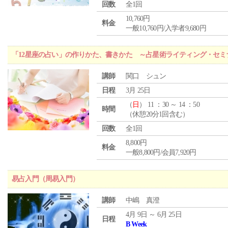
回数
全1回
10,760円
料金
一般10,760円/入学者9,680円
「12星座の占い」の作りかた、書きかた ～占星術ライティング・セミ
講師
関口 シュン
日程
3月 25日
（
日
） 11 ：30 ～ 14 ：50
時間
（休憩20分1回含む）
回数
全1回
8,800円
料金
一般8,800円/会員7,920円
易占入門（周易入門）
講師
中嶋 真澄
4月 9日 ～ 6月 25日
日程
B Week