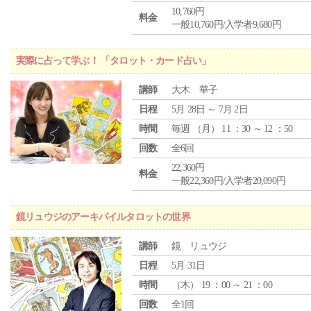
10,760円
料金
一般10,760円/入学者9,680円
実際に占って学ぶ！ 「タロット・カード占い」
講師
大木 華子
日程
5月 28日 ～ 7月 2日
時間
毎週 （
月
） 11 ：30 ～ 12 ：50
回数
全6回
22,360円
料金
一般22,360円/入学者20,090円
鏡リュウジのアーキパイルタロットの世界
講師
鏡 リュウジ
日程
5月 31日
時間
（
木
） 19 ：00 ～ 21 ：00
回数
全1回