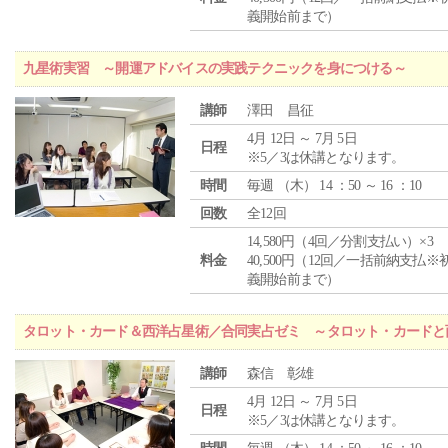
義開始前まで）
九星術実習 ～開運アドバイスの実践テクニックを身につける～
講師
澤田 昌征
4月 12日 ～ 7月 5日
日程
※5／3は休講となります。
時間
毎週 （
木
） 14 ：50 ～ 16 ：10
回数
全12回
14,580円（4回／分割支払い）×3
料金
40,500円（12回／一括前納支払※
義開始前まで）
タロット・カード＆西洋占星術／合同実占ゼミ ～タロット・カードと
講師
森信 彰雄
4月 12日 ～ 7月 5日
日程
※5／3は休講となります。