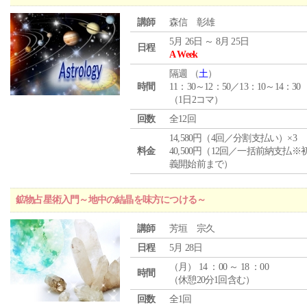
講師
森信 彰雄
5月 26日 ～ 8月 25日
日程
A Week
隔週 （
土
）
時間
11：30～12：50／13：10～14：30
（1日2コマ）
回数
全12回
14,580円（4回／分割支払い）×3
料金
40,500円（12回／一括前納支払※
義開始前まで）
鉱物占星術入門～地中の結晶を味方につける～
講師
芳垣 宗久
日程
5月 28日
（
月
） 14 ：00 ～ 18 ：00
時間
（休憩20分1回含む）
回数
全1回