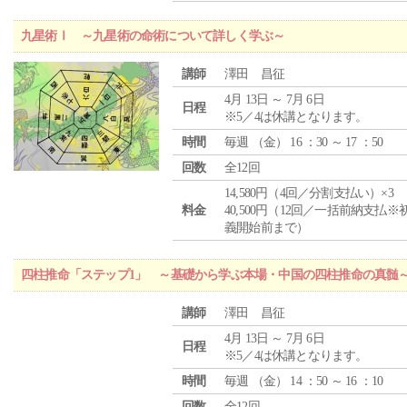
九星術Ⅰ ～九星術の命術について詳しく学ぶ～
講師
澤田 昌征
4月 13日 ～ 7月 6日
日程
※5／4は休講となります。
時間
毎週 （
金
） 16 ：30 ～ 17 ：50
回数
全12回
14,580円（4回／分割支払い）×3
料金
40,500円（12回／一括前納支払※
義開始前まで）
四柱推命「ステップ1」 ～基礎から学ぶ本場・中国の四柱推命の真髄
講師
澤田 昌征
4月 13日 ～ 7月 6日
日程
※5／4は休講となります。
時間
毎週 （
金
） 14 ：50 ～ 16 ：10
回数
全12回