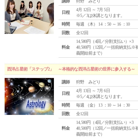
講師
狩野 みどり
4月 12日 ～ 7月 5日
日程
※5／3は休講となります。
時間
毎週 （
木
） 14 ：50 ～ 16 ：10
回数
全12回
14,580円（4回／分割支払い）×3
料金
40,500円（12回／一括前納支払※
義開始前まで）
西洋占星術「ステップ2」 ～本格的な西洋占星術の世界に参入する～
講師
狩野 みどり
4月 13日 ～ 7月 6日
日程
※5／4は休講となります。
時間
毎週 （
金
） 13 ：10 ～ 14 ：30
回数
全12回
14,580円（4回／分割支払い）×3
料金
40,500円（12回／一括前納支払※
義開始前まで）