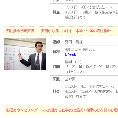
14,580円（4回／分割支払い）×3
料金
40,500円（12回／一括前納支払※
義開始前まで）
四柱推命初級実習 ～実例から身につける！本場・中国の四柱推命～
講師
澤田 昌征
4月 14日 ～ 6月 30日
日程
B Week
隔週 （
土
）
時間
15：20～16：40／17：00～18：20
（1日2コマ）
回数
全12回
14,580円（4回／分割支払い）×3
料金
40,500円（12回／一括前納支払※
義開始前まで）
心理カウンセリング ～人に接する仕事には必須！相手の心を開く心理