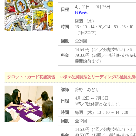
4月 11日 ～ 9月 26日
日程
B Week
隔週 （
水
）
時間
13：10～14：30／14：50～16：10
（1日2コマ）
回数
全24回
14,580円（4回／分割支払い）×6
料金
79,380円（24回／一括前納支払※
義開始前まで）
タロット・カード初級実習 ～様々な展開法とリーディングの極意を身
講師
狩野 みどり
4月 12日 ～ 7月 5日
日程
※5／3は休講となります。
時間
毎週 （
木
） 13 ：10 ～ 14 ：30
回数
全12回
14,580円（4回／分割支払い）×3
料金
40,500円（12回／一括前納支払※