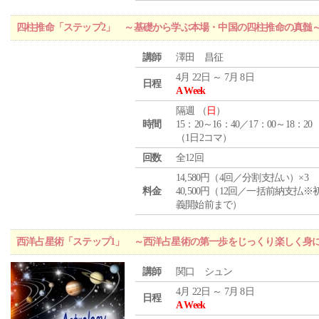
四柱推命「ステップ2」 ～基礎から学ぶ本場・中国の四柱推命の真髄
講師
澤田 昌征
4月 22日 ～ 7月 8日
日程
A Week
隔週 （
日
）
時間
15：20～16：40／17：00～18：20
（1日2コマ）
回数
全12回
14,580円（4回／分割支払い）×3
料金
40,500円（12回／一括前納支払※
義開始前まで）
西洋占星術「ステップ1」 ～西洋占星術の第一歩をじっくり楽しく身
講師
関口 シュン
4月 22日 ～ 7月 8日
日程
A Week