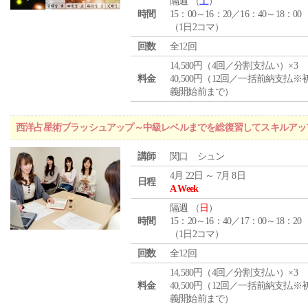
隔週 （
土
）
時間
15：00～16：20／16：40～18：00
（1日2コマ）
回数
全12回
14,580円（4回／分割支払い）×3
料金
40,500円（12回／一括前納支払※
義開始前まで）
西洋占星術ブラッシュアップ～中級レベルまでを総復習してスキルアッ
講師
関口 シュン
4月 22日 ～ 7月 8日
日程
A Week
隔週 （
日
）
時間
15：20～16：40／17：00～18：20
（1日2コマ）
回数
全12回
14,580円（4回／分割支払い）×3
料金
40,500円（12回／一括前納支払※
義開始前まで）