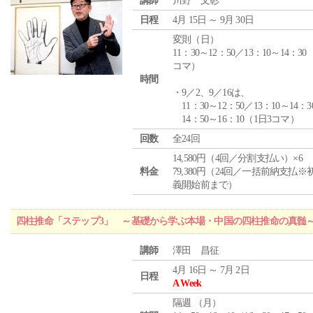
講師
川野 文彰
日程
4月 15日 ～ 9月 30日
変則（日）
11：30～12：50／13：10～14：30
コマ）
時間
・9／2、9／16は、
11：30～12：50／13：10～14：3
14：50～16：10（1日3コマ）
回数
全24回
14,580円（4回／分割支払い）×6
料金
79,380円（24回／一括前納支払※
義開始前まで）
四柱推命「ステップ3」 ～基礎から学ぶ本場・中国の四柱推命の真髄
講師
澤田 昌征
4月 16日 ～ 7月 2日
日程
A Week
隔週 （
月
）