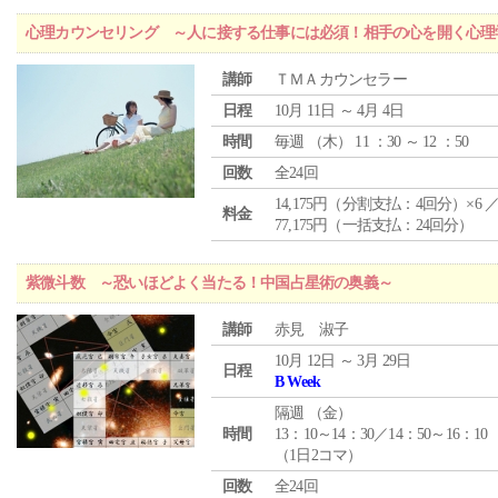
心理カウンセリング ～人に接する仕事には必須！相手の心を開く心理
講師
ＴＭＡカウンセラー
日程
10月 11日 ～ 4月 4日
時間
毎週 （
木
） 11 ：30 ～ 12 ：50
回数
全24回
14,175円（分割支払：4回分）×6 
料金
77,175円（一括支払：24回分）
紫微斗数 ～恐いほどよく当たる！中国占星術の奥義～
講師
赤見 淑子
10月 12日 ～ 3月 29日
日程
B Week
隔週 （
金
）
時間
13：10～14：30／14：50～16：10
（1日2コマ）
回数
全24回