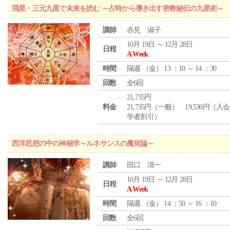
飛星・三元九星で未来を読む ～占時から導き出す密教秘伝の九星術～
講師
赤見 淑子
10月 19日 ～ 12月 28日
日程
A Week
時間
隔週 （
金
） 13 ：10 ～ 14 ：30
回数
全6回
21,735円
料金
21,735円（一般） 19,530円（入
学者割引）
西洋思想の中の神秘学～ルネサンスの魔術論～
講師
田口 清一
10月 19日 ～ 12月 28日
日程
A Week
時間
隔週 （
金
） 14 ：50 ～ 16 ：10
回数
全6回