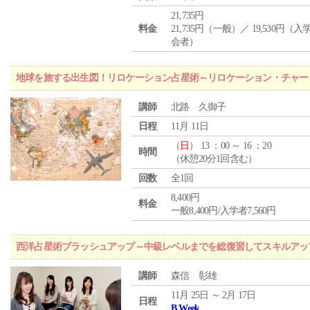
21,735円
料金
21,735円（一般）／ 19,530円（
会者）
地球を旅する出生図！リロケーション占星術～リロケーション・チャー
講師
北路 久御子
日程
11月 11日
（
日
） 13 ：00 ～ 16 ：20
時間
（休憩20分1回含む）
回数
全1回
8,400円
料金
一般8,400円/入学者7,560円
西洋占星術ブラッシュアップ～中級レベルまでを総復習してスキルアッ
講師
森信 彰雄
11月 25日 ～ 2月 17日
日程
B Week