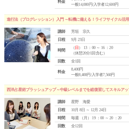
料金
一般14,000円/入学者12,600円
進行法（プログレッション）入門 ～転機に備える！ライフサイクル活
講師
芳垣 宗久
日程
9月 23日
（
日
） 13 ：00 ～ 16 ：20
時間
（休憩20分1回含む）
回数
全1回
8,400円
料金
一般8,400円/入学者7,560円
西洋占星術ブラッシュアップ～中級レベルまでを総復習してスキルアッ
講師
星野 海愛
日程
10月 8日 ～ 12月 24日
時間
毎週 （
月
） 19 ：00 ～ 20 ：20
回数
全12回