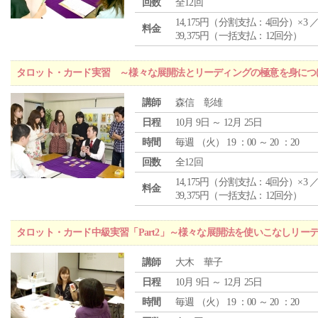
回数
全12回
14,175円（分割支払：4回分）×3 
料金
39,375円（一括支払：12回分）
タロット・カード実習 ～様々な展開法とリーディングの極意を身につ
講師
森信 彰雄
日程
10月 9日 ～ 12月 25日
時間
毎週 （
火
） 19 ：00 ～ 20 ：20
回数
全12回
14,175円（分割支払：4回分）×3 
料金
39,375円（一括支払：12回分）
タロット・カード中級実習「Part2」～様々な展開法を使いこなしリー
講師
大木 華子
日程
10月 9日 ～ 12月 25日
時間
毎週 （
火
） 19 ：00 ～ 20 ：20