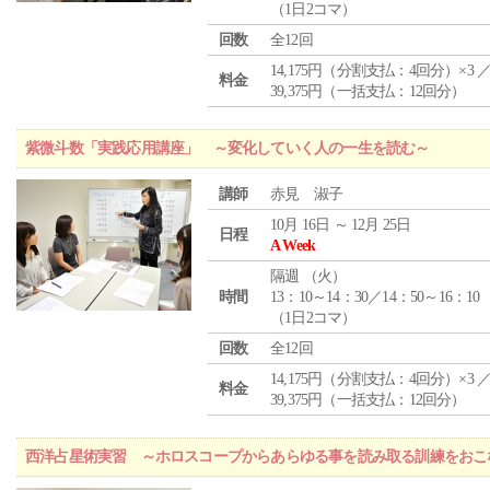
（1日2コマ）
回数
全12回
14,175円（分割支払：4回分）×3 
料金
39,375円（一括支払：12回分）
紫微斗数「実践応用講座」 ～変化していく人の一生を読む～
講師
赤見 淑子
10月 16日 ～ 12月 25日
日程
A Week
隔週 （
火
）
時間
13：10～14：30／14：50～16：10
（1日2コマ）
回数
全12回
14,175円（分割支払：4回分）×3 
料金
39,375円（一括支払：12回分）
西洋占星術実習 ～ホロスコープからあらゆる事を読み取る訓練をおこ