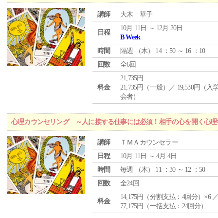
講師
大木 華子
10月 11日 ～ 12月 20日
日程
B Week
時間
隔週 （
木
） 14 ：50 ～ 16 ：10
回数
全6回
21,735円
料金
21,735円（一般）／ 19,530円（
会者）
心理カウンセリング ～人に接する仕事には必須！相手の心を開く心理
講師
ＴＭＡカウンセラー
日程
10月 11日 ～ 4月 4日
時間
毎週 （
木
） 11 ：30 ～ 12 ：50
回数
全24回
14,175円（分割支払：4回分）×6 
料金
77,175円（一括支払：24回分）