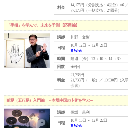
14,175円（分割支払：4回分）×6 
料金
77,175円（一括支払：24回分）
「手相」を学んで、未来を予測 【応用編】
講師
川野 文彰
10月 12日 ～ 12月 21日
日程
B Week
時間
隔週 （
金
） 13 ：10 ～ 14 ：30
回数
全6回
21,735円
料金
21,735円（一般）／ 19,530円（
会者）
断易（五行易）入門編 ～本場中国の卜術を学ぶ～
講師
保坂 昌利
10月 13日 ～ 12月 22日
日程
B Week