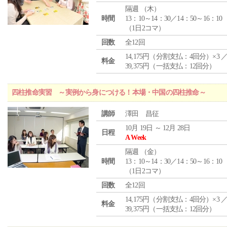
隔週 （
木
）
時間
13：10～14：30／14：50～16：10
（1日2コマ）
回数
全12回
14,175円（分割支払：4回分）×3 
料金
39,375円（一括支払：12回分）
四柱推命実習 ～実例から身につける！本場・中国の四柱推命～
講師
澤田 昌征
10月 19日 ～ 12月 28日
日程
A Week
隔週 （
金
）
時間
13：10～14：30／14：50～16：10
（1日2コマ）
回数
全12回
14,175円（分割支払：4回分）×3 
料金
39,375円（一括支払：12回分）