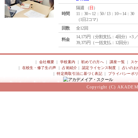
隔週 （
日
）
時間
11：30～12：50 / 13：10～14：30
（1日2コマ）
回数
全12回
14,175円（分割支払：4回分）×3 
料金
39,375円（一括支払：12回分）
｜
会社概要
｜
学校案内
｜
初めての方へ
｜
講座一覧
｜
ス
｜
在校生・修了生の声
｜
占術紹介
｜
認定ライセンス制度
｜
占いのお
｜
特定商取引法に基づく表記
｜
プライバシーポ
Copyright (C) AKADEM