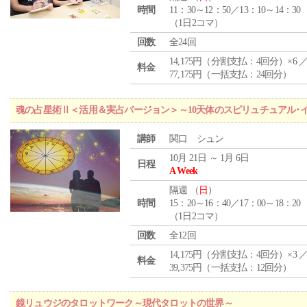
時間
11：30～12：50／13：10～14：30
（1日2コマ）
回数
全24回
14,175円（分割支払：4回分）×6 
料金
77,175円（一括支払：24回分）
魂の占星術Ⅱ＜活用＆実占バージョン＞～10天体のスピリュチュアル･
講師
関口 シュン
10月 21日 ～ 1月 6日
日程
A Week
隔週 （
日
）
時間
15：20～16：40／17：00～18：20
（1日2コマ）
回数
全12回
14,175円（分割支払：4回分）×3 
料金
39,375円（一括支払：12回分）
鏡リュウジのタロットワーク～現代タロットの世界～