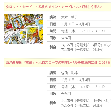
タロット・カード ～22枚のメイン・カードについて詳しく学ぶ～
講師
大木 華子
日程
10月 11日 ～ 4月 4日
時間
毎週 （
木
） 13 ：10 ～ 14 ：30
回数
全24回
14,175円（分割支払：4回分）×6 
料金
77,175円（一括支払：24回分）
西洋占星術「前編」～ホロスコープの初歩レベルを徹底的に身につける
講師
森信 彰雄
日程
10月 11日 ～ 4月 4日
時間
毎週 （
木
） 14 ：50 ～ 16 ：10
回数
全24回
14,175円（分割支払：4回分）×6 
料金
77,175円（一括支払：24回分）