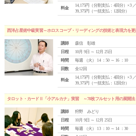
14,175円（分割支払：4回分）×3 
料金
39,375円（一括支払：12回分）
西洋占星術中級実習～ホロスコープ・リーディングの技術と表現力を更
講師
森信 彰雄
日程
10月 9日 ～ 12月 25日
時間
毎週 （
火
） 14 ：50 ～ 16 ：10
回数
全12回
14,175円（分割支払：4回分）×3 
料金
39,375円（一括支払：12回分）
タロット・カードⅡ「小アルカナ」実習 ～78枚フルセット用の展開
講師
狩野 みどり
日程
10月 9日 ～ 12月 25日
時間
毎週 （
火
） 13 ：10 ～ 14 ：30