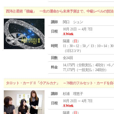
西洋占星術「後編」 一生の運命から未来予測まで、中級レベルの技法
講師
関口 シュン
10月 21日 ～ 4月 7日
日程
A Week
隔週 （
日
）
時間
11：30～12：50 ／ 13：10～14：30
（1日2コマ）
回数
全24回
14,175円（分割支払：4回分）×6 
料金
77,175円（一括支払：24回分）
タロット・カードⅡ「小アルカナ」 ～78枚のフルセット・カードを自
講師
杉浦 理恵子
10月 21日 ～ 4月 7日
日程
A Week
隔週 （
日
）