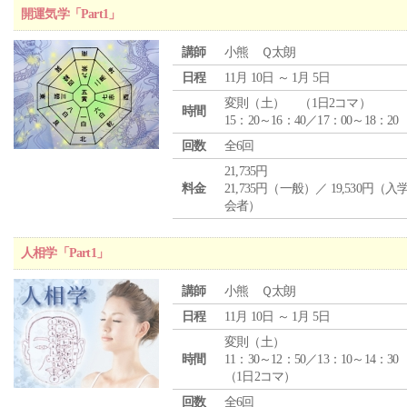
開運気学「Part1」
講師
小熊 Ｑ太朗
日程
11月 10日 ～ 1月 5日
変則（土） （1日2コマ）
時間
15：20～16：40／17：00～18：20
回数
全6回
21,735円
料金
21,735円（一般）／ 19,530円（
会者）
人相学「Part1」
講師
小熊 Ｑ太朗
日程
11月 10日 ～ 1月 5日
変則（土）
時間
11：30～12：50／13：10～14：30
（1日2コマ）
回数
全6回