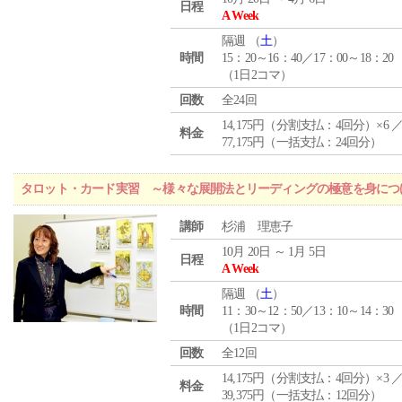
日程
A Week
隔週 （
土
）
時間
15：20～16：40／17：00～18：20
（1日2コマ）
回数
全24回
14,175円（分割支払：4回分）×6 
料金
77,175円（一括支払：24回分）
タロット・カード実習 ～様々な展開法とリーディングの極意を身につ
講師
杉浦 理恵子
10月 20日 ～ 1月 5日
日程
A Week
隔週 （
土
）
時間
11：30～12：50／13：10～14：30
（1日2コマ）
回数
全12回
14,175円（分割支払：4回分）×3 
料金
39,375円（一括支払：12回分）