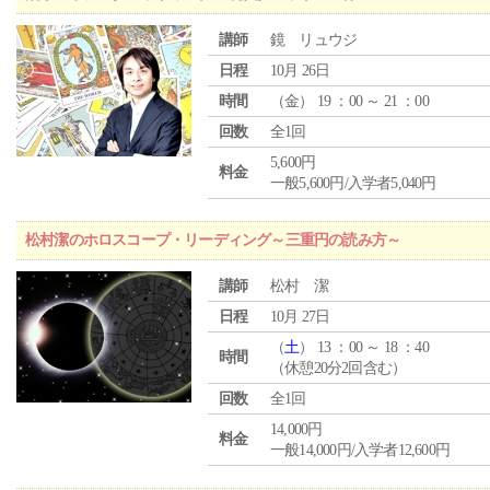
講師
鏡 リュウジ
日程
10月 26日
時間
（
金
） 19 ：00 ～ 21 ：00
回数
全1回
5,600円
料金
一般5,600円/入学者5,040円
松村潔のホロスコープ・リーディング～三重円の読み方～
講師
松村 潔
日程
10月 27日
（
土
） 13 ：00 ～ 18 ：40
時間
（休憩20分2回含む）
回数
全1回
14,000円
料金
一般14,000円/入学者12,600円