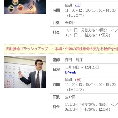
隔週 （
土
）
時間
11：30～12：50／13：10～14：30
（1日2コマ）
回数
全12回
14,175円（分割支払：4回分）×3 
料金
39,375円（一括支払：12回分）
四柱推命ブラッシュアップ ～本場・中国の四柱推命の更なる秘伝を公
講師
澤田 昌征
10月 14日 ～ 12月 23日
日程
B Week
隔週 （
日
）
時間
12：20～13：40／14：00～15：20
（1日2コマ）
回数
全12回
14,175円（分割支払：4回分）×3 
料金
39,375円（一括支払：12回分）