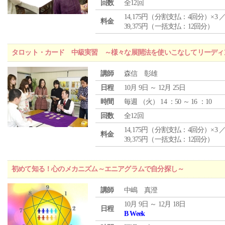
回数
全12回
14,175円（分割支払：4回分）×3 
料金
39,375円（一括支払：12回分）
タロット・カード 中級実習 ～様々な展開法を使いこなしてリーディ
講師
森信 彰雄
日程
10月 9日 ～ 12月 25日
時間
毎週 （
火
） 14 ：50 ～ 16 ：10
回数
全12回
14,175円（分割支払：4回分）×3 
料金
39,375円（一括支払：12回分）
初めて知る！心のメカニズム～エニアグラムで自分探し～
講師
中嶋 真澄
10月 9日 ～ 12月 18日
日程
B Week