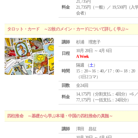
21,735円
料金
21,735円（一般）／ 19,530円（
会者）
タロット・カード ～22枚のメイン・カードについて詳しく学ぶ～
講師
杉浦 理恵子
10月 20日 ～ 4月 6日
日程
A Week
隔週 （
土
）
時間
15：20～16：40／17：00～18：20
（1日2コマ）
回数
全24回
14,175円（分割支払：4回分）×6 
料金
77,175円（一括支払：24回分）
四柱推命 ～基礎から学ぶ本場・中国の四柱推命の真髄～
講師
澤田 昌征
10月 20日 ～ 4月 6日