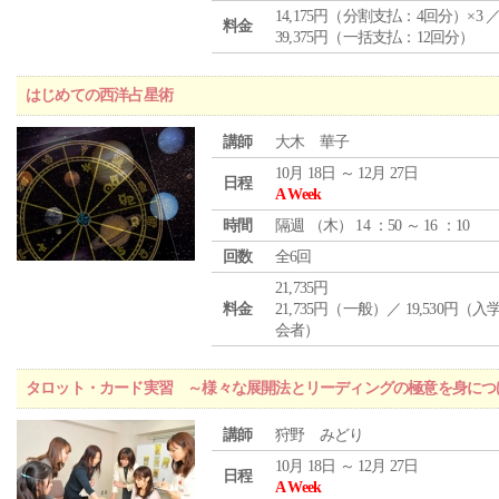
14,175円（分割支払：4回分）×3 
料金
39,375円（一括支払：12回分）
はじめての西洋占星術
講師
大木 華子
10月 18日 ～ 12月 27日
日程
A Week
時間
隔週 （
木
） 14 ：50 ～ 16 ：10
回数
全6回
21,735円
料金
21,735円（一般）／ 19,530円（
会者）
タロット・カード実習 ～様々な展開法とリーディングの極意を身につ
講師
狩野 みどり
10月 18日 ～ 12月 27日
日程
A Week