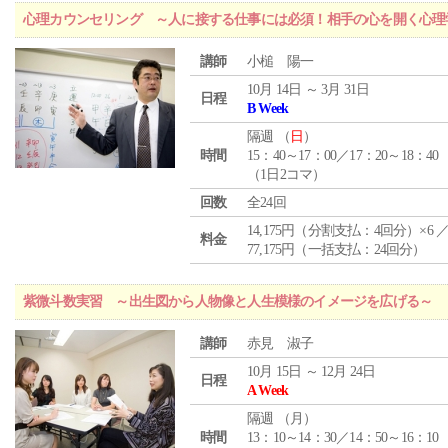
心理カウンセリング ～人に接する仕事には必須！相手の心を開く心理
講師
小槌 陽一
10月 14日 ～ 3月 31日
日程
B Week
隔週 （
日
）
時間
15：40～17：00／17：20～18：40
（1日2コマ）
回数
全24回
14,175円（分割支払：4回分）×6 
料金
77,175円（一括支払：24回分）
紫微斗数実習 ～出生図から人物像と人生模様のイメージを広げる～
講師
赤見 淑子
10月 15日 ～ 12月 24日
日程
A Week
隔週 （
月
）
時間
13：10～14：30／14：50～16：10