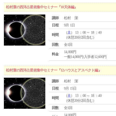
松村潔の西洋占星術集中セミナー『10天体編』
講師
松村 潔
日程
9月 1日
（
土
） 13 ：00 ～ 18 ：40
時間
（休憩20分2回含む）
回数
全1回
14,000円
料金
一般14,000円/入学者12,600円
松村潔の西洋占星術集中セミナー『12ハウスとアスペクト編』
講師
松村 潔
日程
9月 15日
（
土
） 13 ：00 ～ 18 ：40
時間
（休憩20分2回含む）
回数
全1回
14,000円