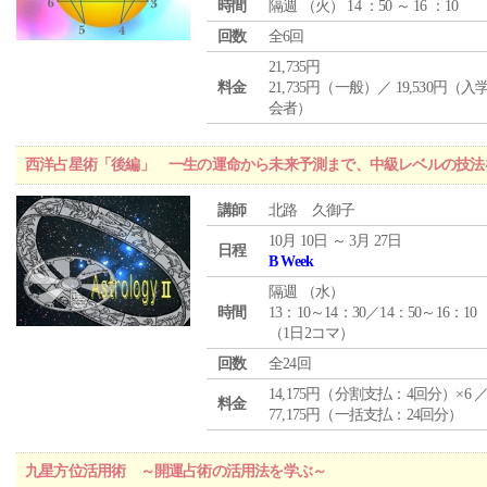
時間
隔週 （
火
） 14 ：50 ～ 16 ：10
回数
全6回
21,735円
料金
21,735円（一般）／ 19,530円（
会者）
西洋占星術「後編」 一生の運命から未来予測まで、中級レベルの技法
講師
北路 久御子
10月 10日 ～ 3月 27日
日程
B Week
隔週 （
水
）
時間
13：10～14：30／14：50～16：10
（1日2コマ）
回数
全24回
14,175円（分割支払：4回分）×6 
料金
77,175円（一括支払：24回分）
九星方位活用術 ～開運占術の活用法を学ぶ～