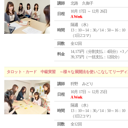
講師
北路 久御子
10月 17日 ～ 12月 26日
日程
A Week
隔週 （
水
）
時間
13：10～14：30／14：50～16：10
（1日2コマ）
回数
全12回
14,175円（分割支払：4回分）×3 
料金
39,375円（一括支払：12回分）
タロット・カード 中級実習 ～様々な展開法を使いこなしてリーディ
講師
狩野 みどり
10月 17日 ～ 12月 25日
日程
A Week
隔週 （
水
）
時間
13：10～14：30／14：50～16：10
（1日2コマ）
回数
全12回