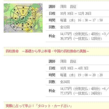
講師
澤田 昌征
日程
10月 10日 ～ 12月 26日
時間
毎週 （
水
） 16 ：30 ～ 17 ：50
回数
全12回
14,175円（分割支払：4回分）×3 
料金
39,375円（一括支払：12回分）
四柱推命 ～基礎から学ぶ本場・中国の四柱推命の真髄～
講師
澤田 昌征
日程
10月 10日 ～ 4月 3日
時間
毎週 （
水
） 19 ：00 ～ 20 ：20
回数
全24回
14,175円（分割支払：4回分）×6 
料金
77,175円（一括支払：24回分）
実際に占って学ぶ！「タロット・カード占い」