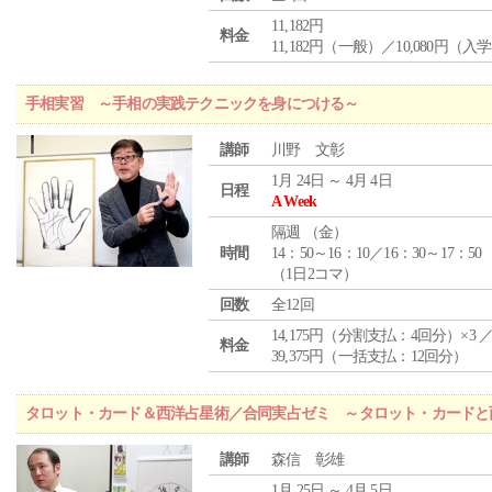
11,182円
料金
11,182円（一般）／10,080円（入
手相実習 ～手相の実践テクニックを身につける～
講師
川野 文彰
1月 24日 ～ 4月 4日
日程
A Week
隔週 （
金
）
時間
14：50～16：10／16：30～17：50
（1日2コマ）
回数
全12回
14,175円（分割支払：4回分）×3 
料金
39,375円（一括支払：12回分）
タロット・カード＆西洋占星術／合同実占ゼミ ～タロット・カードと
講師
森信 彰雄
1月 25日 ～ 4月 5日