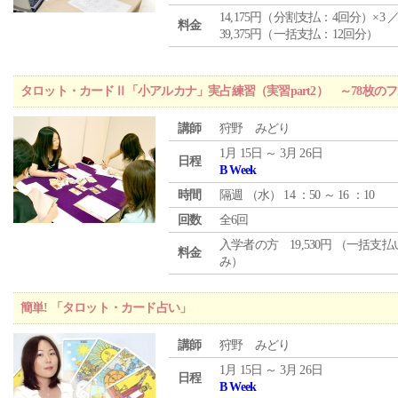
14,175円（分割支払：4回分）×3 
料金
39,375円（一括支払：12回分）
タロット・カードⅡ「小アルカナ」実占練習（実習part2） ～78枚
講師
狩野 みどり
1月 15日 ～ 3月 26日
日程
B Week
時間
隔週 （
水
） 14 ：50 ～ 16 ：10
回数
全6回
入学者の方 19,530円 （一括支
料金
み）
簡単! 「タロット・カード占い」
講師
狩野 みどり
1月 15日 ～ 3月 26日
日程
B Week