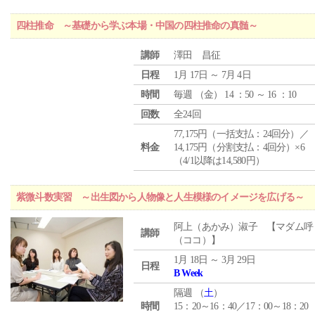
四柱推命 ～基礎から学ぶ本場・中国の四柱推命の真髄～
講師
澤田 昌征
日程
1月 17日 ～ 7月 4日
時間
毎週 （
金
） 14 ：50 ～ 16 ：10
回数
全24回
77,175円（一括支払：24回分）／
料金
14,175円（分割支払：4回分）×6
（4/1以降は14,580円）
紫微斗数実習 ～出生図から人物像と人生模様のイメージを広げる～
阿上（あかみ）淑子 【マダム呼
講師
（ココ）】
1月 18日 ～ 3月 29日
日程
B Week
隔週 （
土
）
時間
15：20～16：40／17：00～18：20