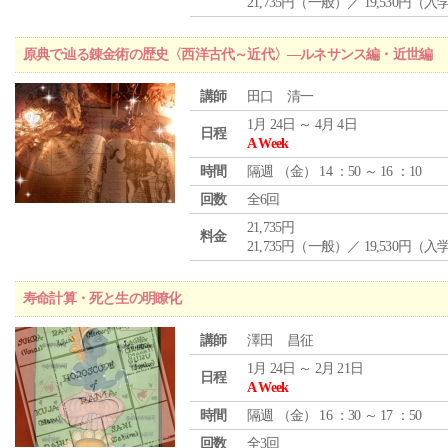
21,735円（一般）／ 19,530円（
原典で辿る錬金術の歴史〈西洋古代～近代〉―ルネサンス編・近世編
講師
田口 清一
1月 24日 ～ 4月 4日
日程
A Week
時間
隔週 （
金
） 14 ：50 ～ 16 ：10
回数
全6回
21,735円
料金
21,735円（一般）／ 19,530円（
寿命計算・死と生の明瞭化
講師
澤田 昌征
1月 24日 ～ 2月 21日
日程
A Week
時間
隔週 （
金
） 16 ：30 ～ 17 ：50
回数
全3回