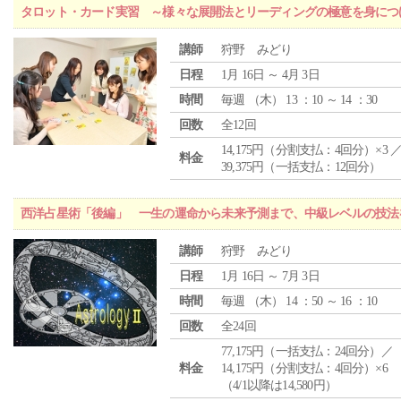
タロット・カード実習 ～様々な展開法とリーディングの極意を身につ
講師
狩野 みどり
日程
1月 16日 ～ 4月 3日
時間
毎週 （
木
） 13 ：10 ～ 14 ：30
回数
全12回
14,175円（分割支払：4回分）×3 
料金
39,375円（一括支払：12回分）
西洋占星術「後編」 一生の運命から未来予測まで、中級レベルの技法
講師
狩野 みどり
日程
1月 16日 ～ 7月 3日
時間
毎週 （
木
） 14 ：50 ～ 16 ：10
回数
全24回
77,175円（一括支払：24回分）／
料金
14,175円（分割支払：4回分）×6
（4/1以降は14,580円）