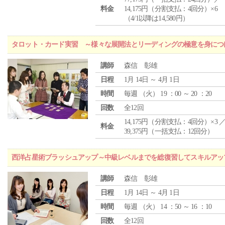
料金
14,175円（分割支払：4回分）×6
（4/1以降は14,580円）
タロット・カード実習 ～様々な展開法とリーディングの極意を身につ
講師
森信 彰雄
日程
1月 14日 ～ 4月 1日
時間
毎週 （
火
） 19 ：00 ～ 20 ：20
回数
全12回
14,175円（分割支払：4回分）×3 
料金
39,375円（一括支払：12回分）
西洋占星術ブラッシュアップ～中級レベルまでを総復習してスキルアッ
講師
森信 彰雄
日程
1月 14日 ～ 4月 1日
時間
毎週 （
火
） 14 ：50 ～ 16 ：10
回数
全12回