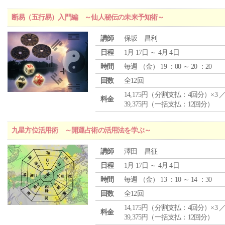
断易（五行易）入門編 ～仙人秘伝の未来予知術～
講師
保坂 昌利
日程
1月 17日 ～ 4月 4日
時間
毎週 （
金
） 19 ：00 ～ 20 ：20
回数
全12回
14,175円（分割支払：4回分）×3 
料金
39,375円（一括支払：12回分）
九星方位活用術 ～開運占術の活用法を学ぶ～
講師
澤田 昌征
日程
1月 17日 ～ 4月 4日
時間
毎週 （
金
） 13 ：10 ～ 14 ：30
回数
全12回
14,175円（分割支払：4回分）×3 
料金
39,375円（一括支払：12回分）