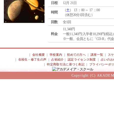
日程
12月 21日
（
土
） 13 ：00 ～ 17 ：00
時間
（休憩20分1回含む）
回数
全1回
11,340円
料金
一般11,340円/入学者10,290円(税込)
※一般、会員ともに「CD-R」代
｜
会社概要
｜
学校案内
｜
初めての方へ
｜
講座一覧
｜
ス
｜
在校生・修了生の声
｜
占術紹介
｜
認定ライセンス制度
｜
占いのお
｜
特定商取引法に基づく表記
｜
プライバシーポ
Copyright (C) AKADEM