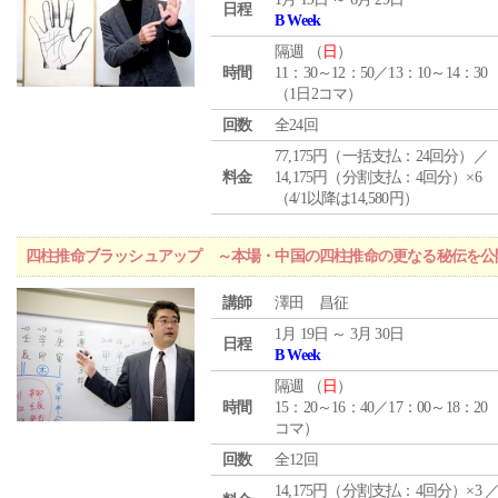
日程
B Week
隔週 （
日
）
時間
11：30～12：50／13：10～14：30
（1日2コマ）
回数
全24回
77,175円（一括支払：24回分）／
料金
14,175円（分割支払：4回分）×6
（4/1以降は14,580円）
四柱推命ブラッシュアップ ～本場・中国の四柱推命の更なる秘伝を公
講師
澤田 昌征
1月 19日 ～ 3月 30日
日程
B Week
隔週 （
日
）
時間
15：20～16：40／17：00～18：20
コマ）
回数
全12回
14,175円（分割支払：4回分）×3 