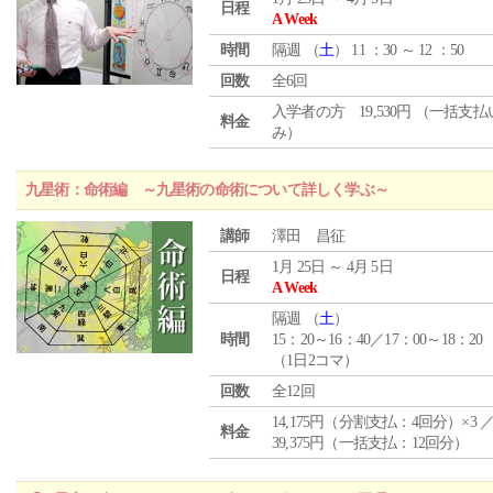
日程
A Week
時間
隔週 （
土
） 11 ：30 ～ 12 ：50
回数
全6回
入学者の方 19,530円 （一括支
料金
み）
九星術：命術編 ～九星術の命術について詳しく学ぶ～
講師
澤田 昌征
1月 25日 ～ 4月 5日
日程
A Week
隔週 （
土
）
時間
15：20～16：40／17：00～18：20
（1日2コマ）
回数
全12回
14,175円（分割支払：4回分）×3 
料金
39,375円（一括支払：12回分）