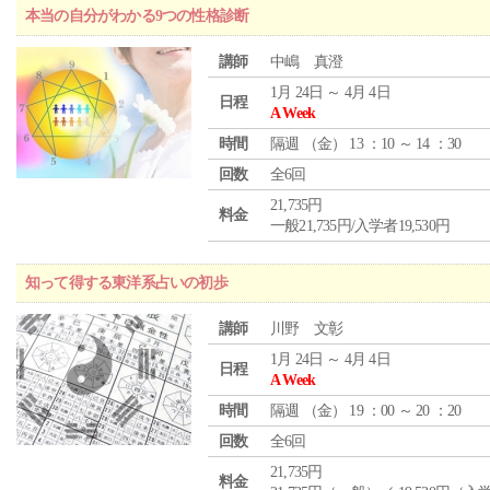
本当の自分がわかる9つの性格診断
講師
中嶋 真澄
1月 24日 ～ 4月 4日
日程
A Week
時間
隔週 （
金
） 13 ：10 ～ 14 ：30
回数
全6回
21,735円
料金
一般21,735円/入学者19,530円
知って得する東洋系占いの初歩
講師
川野 文彰
1月 24日 ～ 4月 4日
日程
A Week
時間
隔週 （
金
） 19 ：00 ～ 20 ：20
回数
全6回
21,735円
料金