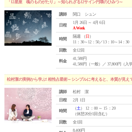
「12星座 魂のものがたり」～知られざる12サイン円環のひみつ～
講師
関口 シュン
1月 26日 ～ 4月 6日
日程
A Week
隔週 （
日
）
時間
11：30～12：50／13：10～14：30
回数
全12回
41,580円
料金
41,580円（一般）／ 37,800円（
松村潔の実例から学ぶ! 相性占星術～シンプルに考えると、本質が見え
講師
松村 潔
日程
2月 1日
（
土
） 12 ：00 ～ 15 ：20
時間
（休憩20分1回含む）
回数
全1回
8,400円