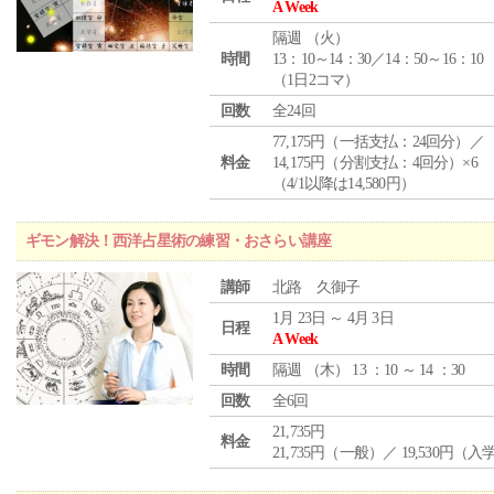
A Week
隔週 （
火
）
時間
13：10～14：30／14：50～16：10
（1日2コマ）
回数
全24回
77,175円（一括支払：24回分）／
料金
14,175円（分割支払：4回分）×6
（4/1以降は14,580円）
ギモン解決！西洋占星術の練習・おさらい講座
講師
北路 久御子
1月 23日 ～ 4月 3日
日程
A Week
時間
隔週 （
木
） 13 ：10 ～ 14 ：30
回数
全6回
21,735円
料金
21,735円（一般）／ 19,530円（