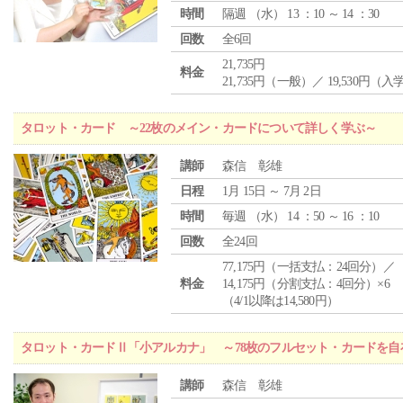
時間
隔週 （
水
） 13 ：10 ～ 14 ：30
回数
全6回
21,735円
料金
21,735円（一般）／ 19,530円（
タロット・カード ～22枚のメイン・カードについて詳しく学ぶ～
講師
森信 彰雄
日程
1月 15日 ～ 7月 2日
時間
毎週 （
水
） 14 ：50 ～ 16 ：10
回数
全24回
77,175円（一括支払：24回分）／
料金
14,175円（分割支払：4回分）×6
（4/1以降は14,580円）
タロット・カードⅡ「小アルカナ」 ～78枚のフルセット・カードを自
講師
森信 彰雄