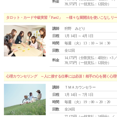
料金
39,375円（一括支払：12回分）
タロット・カード中級実習「Part2」 ～様々な展開法を使いこなしリ
講師
狩野 みどり
日程
1月 14日 ～ 4月 1日
時間
毎週 （
火
） 13 ：10 ～ 14 ：30
回数
全12回
14,175円（分割支払：4回分）×3 
料金
39,375円（一括支払：12回分）
心理カウンセリング ～人に接する仕事には必須！相手の心を開く心理
講師
ＴＭＡカウンセラー
日程
1月 14日 ～ 7月 1日
時間
毎週 （
火
） 19 ：00 ～ 20 ：20
回数
全24回
77,175円（一括支払：24回分）／