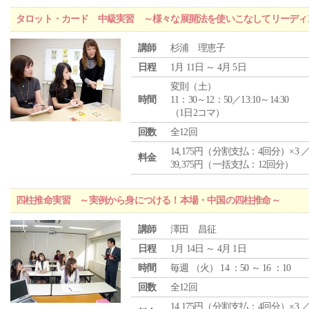
タロット・カード 中級実習 ～様々な展開法を使いこなしてリーディ
講師
杉浦 理恵子
日程
1月 11日 ～ 4月 5日
変則（土）
時間
11：30～12：50／13:10～14:30
（1日2コマ）
回数
全12回
14,175円（分割支払：4回分）×3 
料金
39,375円（一括支払：12回分）
四柱推命実習 ～実例から身につける！本場・中国の四柱推命～
講師
澤田 昌征
日程
1月 14日 ～ 4月 1日
時間
毎週 （
火
） 14 ：50 ～ 16 ：10
回数
全12回
14,175円（分割支払：4回分）×3 