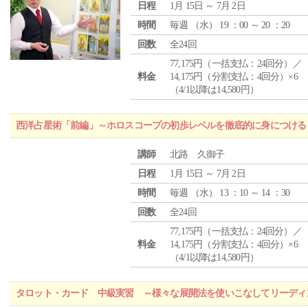
日程
1月 15日 ～ 7月 2日
時間
毎週 （
水
） 19 ：00 ～ 20 ：20
回数
全24回
77,175円（一括支払：24回分）／
料金
14,175円（分割支払：4回分）×6
（4/1以降は14,580円）
西洋占星術「前編」～ホロスコープの初歩レベルを徹底的に身につける
講師
北路 久御子
日程
1月 15日 ～ 7月 2日
時間
毎週 （
水
） 13 ：10 ～ 14 ：30
回数
全24回
77,175円（一括支払：24回分）／
料金
14,175円（分割支払：4回分）×6
（4/1以降は14,580円）
タロット・カード 中級実習 ～様々な展開法を使いこなしてリーディ