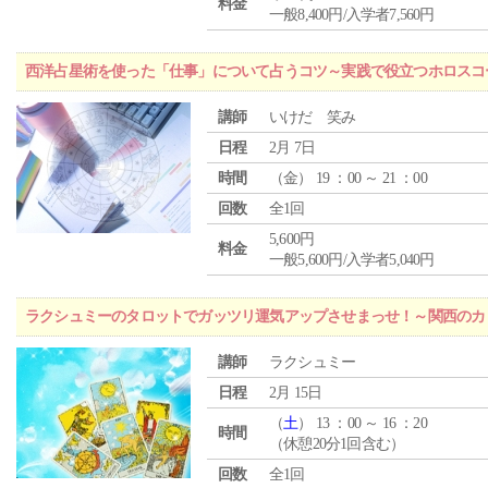
料金
一般8,400円/入学者7,560円
西洋占星術を使った「仕事」について占うコツ～実践で役立つホロスコ
講師
いけだ 笑み
日程
2月 7日
時間
（
金
） 19 ：00 ～ 21 ：00
回数
全1回
5,600円
料金
一般5,600円/入学者5,040円
ラクシュミーのタロットでガッツリ運気アップさせまっせ！～関西のカリ
講師
ラクシュミー
日程
2月 15日
（
土
） 13 ：00 ～ 16 ：20
時間
（休憩20分1回含む）
回数
全1回