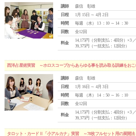
講師
森信 彰雄
日程
1月 15日 ～ 4月 2日
時間
毎週 （
水
） 13 ：10 ～ 14 ：30
回数
全12回
14,175円（分割支払：4回分）×3 
料金
39,375円（一括支払：12回分）
西洋占星術実習 ～ホロスコープからあらゆる事を読み取る訓練をおこ
講師
森信 彰雄
日程
1月 16日 ～ 4月 3日
時間
毎週 （
木
） 14 ：50 ～ 16 ：10
回数
全12回
14,175円（分割支払：4回分）×3 
料金
39,375円（一括支払：12回分）
タロット・カードⅡ「小アルカナ」実習 ～78枚フルセット用の展開