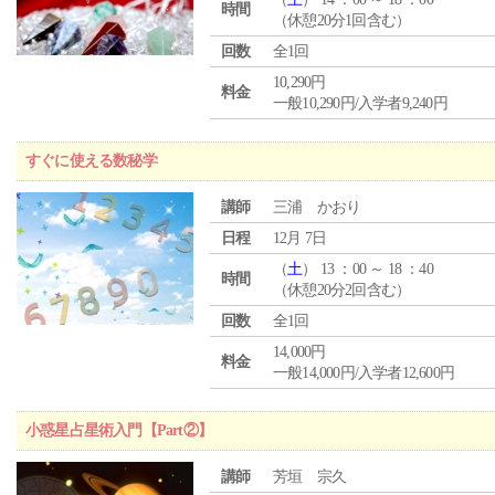
時間
（休憩20分1回含む）
回数
全1回
10,290円
料金
一般10,290円/入学者9,240円
すぐに使える数秘学
講師
三浦 かおり
日程
12月 7日
（
土
） 13 ：00 ～ 18 ：40
時間
（休憩20分2回含む）
回数
全1回
14,000円
料金
一般14,000円/入学者12,600円
小惑星占星術入門【Part②】
講師
芳垣 宗久