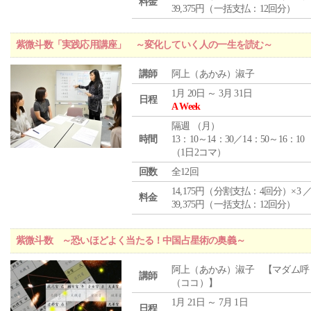
料金
39,375円（一括支払：12回分）
紫微斗数「実践応用講座」 ～変化していく人の一生を読む～
講師
阿上（あかみ）淑子
1月 20日 ～ 3月 31日
日程
A Week
隔週 （
月
）
時間
13：10～14：30／14：50～16：10
（1日2コマ）
回数
全12回
14,175円（分割支払：4回分）×3 
料金
39,375円（一括支払：12回分）
紫微斗数 ～恐いほどよく当たる！中国占星術の奥義～
阿上（あかみ）淑子 【マダム呼
講師
（ココ）】
1月 21日 ～ 7月 1日
日程