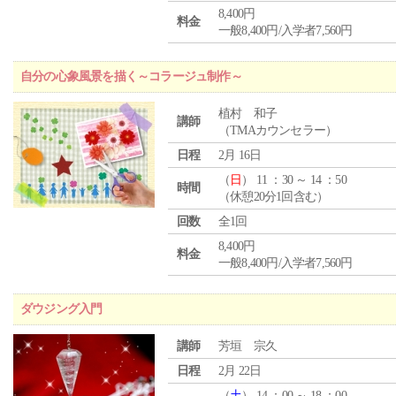
8,400円
料金
一般8,400円/入学者7,560円
自分の心象風景を描く～コラージュ制作～
植村 和子
講師
（TMAカウンセラー）
日程
2月 16日
（
日
） 11 ：30 ～ 14 ：50
時間
（休憩20分1回含む）
回数
全1回
8,400円
料金
一般8,400円/入学者7,560円
ダウジング入門
講師
芳垣 宗久
日程
2月 22日
（
土
） 14 ：00 ～ 18 ：00