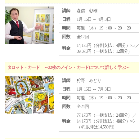
講師
森信 彰雄
日程
1月 16日 ～ 4月 3日
時間
毎週 （
木
） 19 ：00 ～ 20 ：20
回数
全12回
14,175円（分割支払：4回分）×3 
料金
39,375円（一括支払：12回分）
タロット・カード ～22枚のメイン・カードについて詳しく学ぶ～
講師
狩野 みどり
日程
1月 16日 ～ 7月 3日
時間
毎週 （
木
） 19 ：00 ～ 20 ：20
回数
全24回
77,175円（一括支払：24回分）／
料金
14,175円（分割支払：4回分）×6
（4/1以降は14,580円）