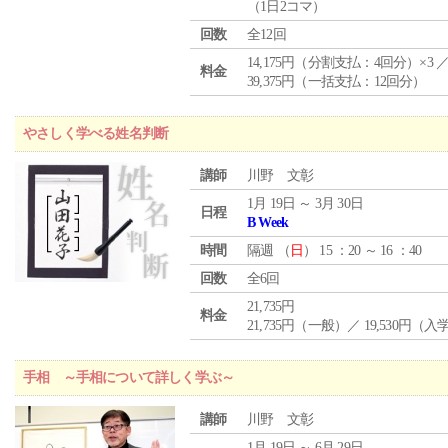
（1日2コマ）
回数
全12回
14,175円（分割支払：4回分）×3 
料金
39,375円（一括支払：12回分）
やさしく学べる姓名判断
講師
川野 文彰
1月 19日 ～ 3月 30日
日程
B Week
時間
隔週 （
日
） 15 ：20 ～ 16 ：40
回数
全6回
21,735円
料金
21,735円（一般）／ 19,530円（
手相 ～手相について詳しく学ぶ～
講師
川野 文彰
1月 19日 ～ 6月 29日