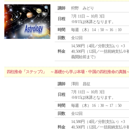
講師
狩野 みどり
7月 11日 ～ 10月 3日
日程
※8/15は休講となります。
時間
毎週 （
木
） 14 ：50 ～ 16 ：10
回数
全12回
14,580円（4回／分割支払い）×3
料金
40,500円（12回／一括前納支払※
義開始前まで）
四柱推命「ステップ2」 ～基礎から学ぶ本場・中国の四柱推命の真髄
講師
澤田 昌征
7月 11日 ～ 10月 3日
日程
※8/15は休講となります。
時間
毎週 （
木
） 16 ：30 ～ 17 ：50
回数
全12回
14,580円（4回／分割支払い）×3
料金
40,500円（12回／一括前納支払※