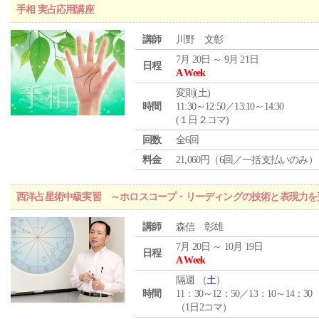
手相 実占応用講座
講師
川野 文彰
7月 20日 ～ 9月 21日
日程
A Week
変則(土)
時間
11:30～12:50／13:10～14:30
(１日２コマ)
回数
全6回
料金
21,060円（6回／一括支払いのみ）
西洋占星術中級実習 ～ホロスコープ・リーディングの技術と表現力を
講師
森信 彰雄
7月 20日 ～ 10月 19日
日程
A Week
隔週 （
土
）
時間
11：30～12：50／13：10～14：30
（1日2コマ）