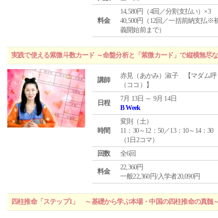
14,580円（4回／分割支払い）×3
料金
40,500円（12回／一括前納支払※
義開始前まで）
実践で使える紫微斗数カード ～命盤分析と「紫微カード」で縦横無尽
赤見（あかみ）淑子 【マダム呼
講師
（ココ）】
7月 13日 ～ 9月 14日
日程
B Week
変則（土）
時間
11：30～12：50／13：10～14：30
（1日2コマ）
回数
全6回
22,360円
料金
一般22,360円/入学者20,090円
四柱推命「ステップ1」 ～基礎から学ぶ本場・中国の四柱推命の真髄