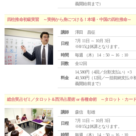
義開始前まで）
四柱推命初級実習 ～実例から身につける！本場・中国の四柱推命～
講師
澤田 昌征
7月 11日 ～ 10月 3日
日程
※8/15は休講となります。
時間
毎週 （
木
） 14 ：50 ～ 16 ：10
回数
全12回
14,580円（4回／分割支払い）×3
料金
40,500円（12回／一括前納支払※
義開始前まで）
総合実占ゼミ／タロット＆西洋占星術 or 各種命術 ～タロット・カ
講師
森信 彰雄
7月 11日 ～ 10月 3日
日程
※8/15は休講となります。
時間
毎週 （
木
） 14 ：50 ～ 16 ：10