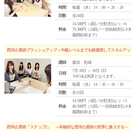
時間
毎週 （
水
） 19 ：00 ～ 20 ：20
回数
全24回
14,580円（4回／分割支払い）×6
料金
79,380円（24回／一括前納支払※
義開始前まで）
西洋占星術ブラッシュアップ～中級レベルまでを総復習してスキルアッ
講師
森信 彰雄
7月 10日 ～ 10月 2日
日程
※8/14は休講となります。
時間
毎週 （
水
） 14 ：50 ～ 16 ：10
回数
全12回
14,580円（4回／分割支払い）×3
料金
40,500円（12回／一括前納支払※
義開始前まで）
西洋占星術「ステップ2」 ～本格的な西洋占星術の世界に参入する～