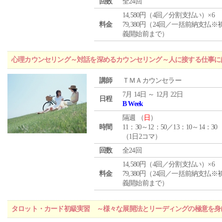
回数
全24回
14,580円（4回／分割支払い）×6
料金
79,380円（24回／一括前納支払※
義開始前まで）
心理カウンセリング～対話を深めるカウンセリング～人に接する仕事には
講師
ＴＭＡカウンセラー
7月 14日 ～ 12月 22日
日程
B Week
隔週 （
日
）
時間
11：30～12：50／13：10～14：30
（1日2コマ）
回数
全24回
14,580円（4回／分割支払い）×6
料金
79,380円（24回／一括前納支払※
義開始前まで）
タロット・カード初級実習 ～様々な展開法とリーディングの極意を身