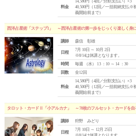
14,580円（4回／分割支払い）×3
料金
40,500円（12回／一括前納支払※
義開始前まで）
西洋占星術「ステップ1」 ～西洋占星術の第一歩をじっくり楽しく身
講師
森信 彰雄
7月 10日 ～ 10月 2日
日程
※8/14は休講となります。
時間
毎週 （
水
） 13 ：10 ～ 14 ：30
回数
全12回
14,580円（4回／分割支払い）×3
料金
40,500円（12回／一括前納支払※
義開始前まで）
タロット・カードⅡ「小アルカナ」 ～78枚のフルセット・カードを自
講師
狩野 みどり
7月 10日 ～ 12月 25日
日程
※8/14は休講となります。