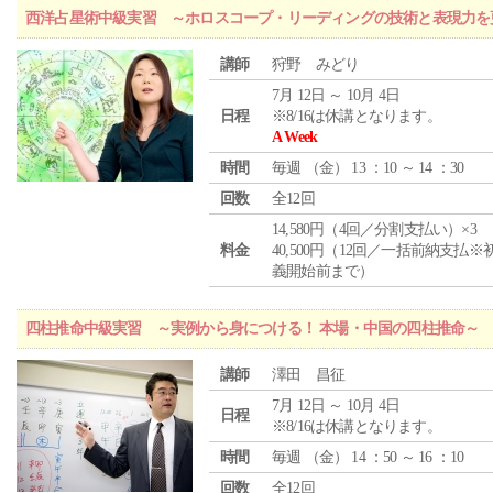
西洋占星術中級実習 ～ホロスコープ・リーディングの技術と表現力を
講師
狩野 みどり
7月 12日 ～ 10月 4日
日程
※8/16は休講となります。
A Week
時間
毎週 （
金
） 13 ：10 ～ 14 ：30
回数
全12回
14,580円（4回／分割支払い）×3
料金
40,500円（12回／一括前納支払※
義開始前まで）
四柱推命中級実習 ～実例から身につける！ 本場・中国の四柱推命～
講師
澤田 昌征
7月 12日 ～ 10月 4日
日程
※8/16は休講となります。
時間
毎週 （
金
） 14 ：50 ～ 16 ：10
回数
全12回