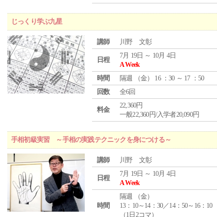
じっくり学ぶ九星
講師
川野 文彰
7月 19日 ～ 10月 4日
日程
A Week
時間
隔週 （
金
） 16 ：30 ～ 17 ：50
回数
全6回
22,360円
料金
一般22,360円/入学者20,090円
手相初級実習 ～手相の実践テクニックを身につける～
講師
川野 文彰
7月 19日 ～ 10月 4日
日程
A Week
隔週 （
金
）
時間
13：10～14：30／14：50～16：10
（1日2コマ）