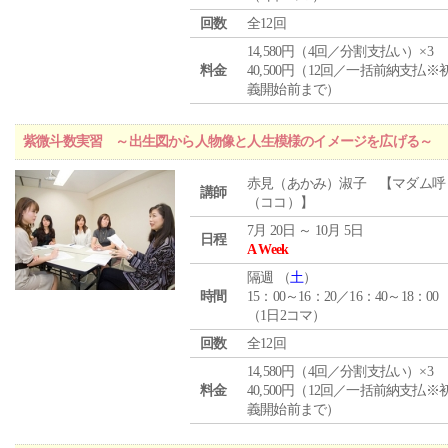
回数
全12回
14,580円（4回／分割支払い）×3
料金
40,500円（12回／一括前納支払※
義開始前まで）
紫微斗数実習 ～出生図から人物像と人生模様のイメージを広げる～
赤見（あかみ）淑子 【マダム呼
講師
（ココ）】
7月 20日 ～ 10月 5日
日程
A Week
隔週 （
土
）
時間
15：00～16：20／16：40～18：00
（1日2コマ）
回数
全12回
14,580円（4回／分割支払い）×3
料金
40,500円（12回／一括前納支払※
義開始前まで）