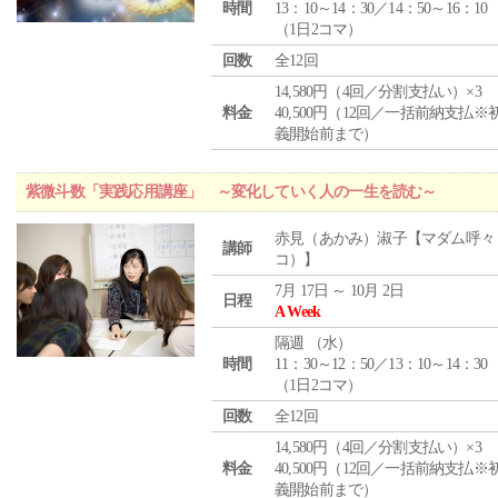
時間
13：10～14：30／14：50～16：10
（1日2コマ）
回数
全12回
14,580円（4回／分割支払い）×3
料金
40,500円（12回／一括前納支払※
義開始前まで）
紫微斗数「実践応用講座」 ～変化していく人の一生を読む～
赤見（あかみ）淑子【マダム呼々
講師
コ）】
7月 17日 ～ 10月 2日
日程
A Week
隔週 （
水
）
時間
11：30～12：50／13：10～14：30
（1日2コマ）
回数
全12回
14,580円（4回／分割支払い）×3
料金
40,500円（12回／一括前納支払※
義開始前まで）