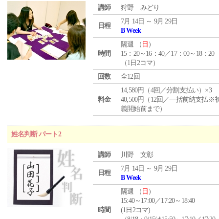
講師
狩野 みどり
7月 14日 ～ 9月 29日
日程
B Week
隔週 （
日
）
時間
15：20～16：40／17：00～18：20
（1日2コマ）
回数
全12回
14,580円（4回／分割支払い）×3
料金
40,500円（12回／一括前納支払※
義開始前まで）
姓名判断 パート2
講師
川野 文彰
7月 14日 ～ 9月 29日
日程
B Week
隔週 （
日
）
15:40～17:00／17:20～18:40
時間
(1日2コマ)