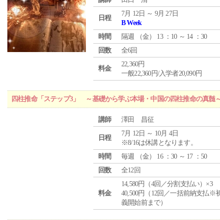
7月 12日 ～ 9月 27日
日程
B Week
時間
隔週 （
金
） 13 ：10 ～ 14 ：30
回数
全6回
22,360円
料金
一般22,360円/入学者20,090円
四柱推命「ステップ3」 ～基礎から学ぶ本場・中国の四柱推命の真髄
講師
澤田 昌征
7月 12日 ～ 10月 4日
日程
※8/16は休講となります。
時間
毎週 （
金
） 16 ：30 ～ 17 ：50
回数
全12回
14,580円（4回／分割支払い）×3
料金
40,500円（12回／一括前納支払※
義開始前まで）