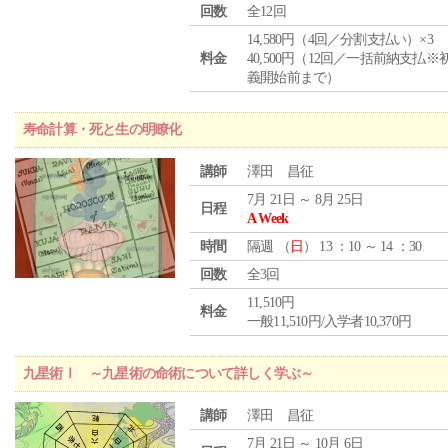
回数
全12回
14,580円（4回／分割支払い）×3
料金
40,500円（12回／一括前納支払※
義開始前まで）
寿命計算・死と生の明瞭化
講師
澤田 昌征
7月 21日 ～ 8月 25日
日程
A Week
時間
隔週 （
日
） 13 ：10 ～ 14 ：30
回数
全3回
11,510円
料金
一般11,510円/入学者10,370円
九星術Ⅰ ～九星術の命術について詳しく学ぶ～
講師
澤田 昌征
7月 21日 ～ 10月 6日