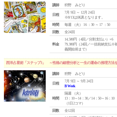
講師
狩野 みどり
7月 9日 ～ 12月 24日
日程
※8/13は休講となります。
時間
毎週 （
火
） 16 ：30 ～ 17 ：50
回数
全24回
14,580円（4回／分割支払い）×6
料金
79,380円（24回／一括前納支払※
義開始前まで）
西洋占星術「ステップ3」 ～性格の細密分析と一生の運命の推理方法
講師
狩野 みどり
7月 9日 ～ 9月 24日
日程
B Week
隔週 （
火
）
時間
13：10～14：30／14：50～16：10
（1日2コマ）
回数
全12回