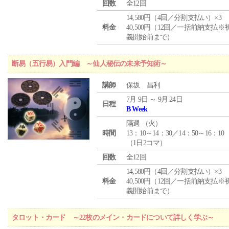
回数
全12回
14,580円（4回／分割支払い）×3
料金
40,500円（12回／一括前納支払※
義開始前まで）
断易（五行易）入門編 ～仙人秘伝の未来予知術～
講師
保坂 昌利
7月 9日 ～ 9月 24日
日程
B Week
隔週 （
火
）
時間
13：10～14：30／14：50～16：10
（1日2コマ）
回数
全12回
14,580円（4回／分割支払い）×3
料金
40,500円（12回／一括前納支払※
義開始前まで）
タロット・カード ～22枚のメイン・カードについて詳しく学ぶ～