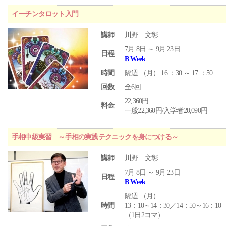
イーチンタロット入門
講師
川野 文彰
7月 8日 ～ 9月 23日
日程
B Week
時間
隔週 （
月
） 16 ：30 ～ 17 ：50
回数
全6回
22,360円
料金
一般22,360円/入学者20,090円
手相中級実習 ～手相の実践テクニックを身につける～
講師
川野 文彰
7月 8日 ～ 9月 23日
日程
B Week
隔週 （
月
）
時間
13：10～14：30／14：50～16：10
（1日2コマ）