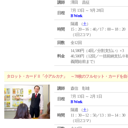
講師
澤田 昌征
7月 13日 ～ 9月 28日
日程
B Week
隔週 （
土
）
時間
15：20～16：40／17：00～18：20
（1日2コマ）
回数
全12回
14,580円（4回／分割支払い）×3
料金
40,500円（12回／一括前納支払※
義開始前まで）
タロット・カードⅡ「小アルカナ」 ～78枚のフルセット・カードを自
講師
森信 彰雄
7月 13日 ～ 2月 1日
日程
B Week
隔週 （
土
）
時間
11：30～12：50／13：10～14：30
（1日2コマ）