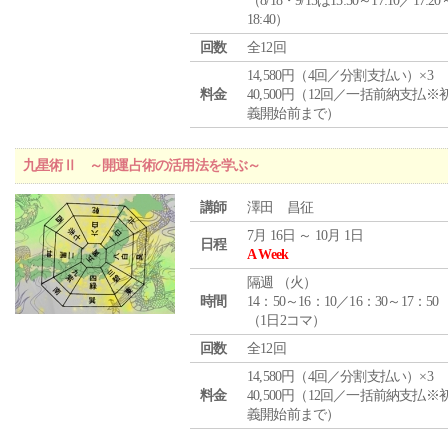
（8/18・9/15は15:50～17:10／17:20
18:40）
回数
全12回
14,580円（4回／分割支払い）×3
料金
40,500円（12回／一括前納支払※
義開始前まで）
九星術Ⅱ ～開運占術の活用法を学ぶ～
講師
澤田 昌征
7月 16日 ～ 10月 1日
日程
A Week
隔週 （
火
）
時間
14：50～16：10／16：30～17：50
（1日2コマ）
回数
全12回
14,580円（4回／分割支払い）×3
料金
40,500円（12回／一括前納支払※
義開始前まで）