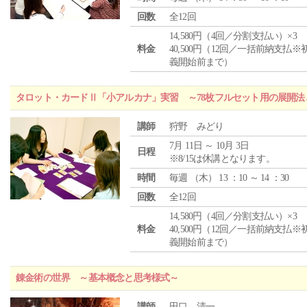
回数
全12回
14,580円（4回／分割支払い）×3
料金
40,500円（12回／一括前納支払※
義開始前まで）
タロット・カードⅡ「小アルカナ」実習 ～78枚フルセット用の展開
講師
狩野 みどり
7月 11日 ～ 10月 3日
日程
※8/15は休講となります。
時間
毎週 （
木
） 13 ：10 ～ 14 ：30
回数
全12回
14,580円（4回／分割支払い）×3
料金
40,500円（12回／一括前納支払※
義開始前まで）
錬金術の世界 ～基本概念と思考様式～
講師
田口 清一