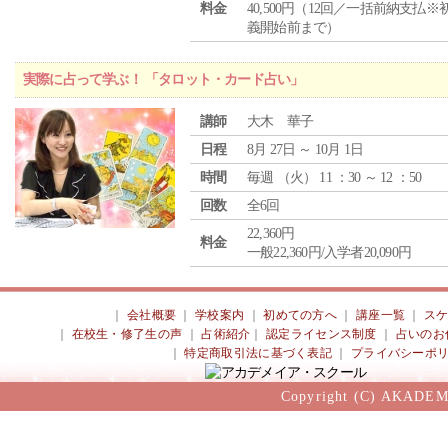
料金
40,500円（12回／一括前納支払※
義開始前まで）
実際に占って学ぶ！ 「タロット・カード占い」
講師
大木 華子
日程
8月 27日 ～ 10月 1日
時間
毎週 （
火
） 11 ：30 ～ 12 ：50
回数
全6回
22,360円
料金
一般22,360円/入学者20,090円
｜
会社概要
｜
学校案内
｜
初めての方へ
｜
講座一覧
｜
ス
｜
在校生・修了生の声
｜
占術紹介
｜
認定ライセンス制度
｜
占いのお
｜
特定商取引法に基づく表記
｜
プライバシーポ
Copyright (C) AKADEM