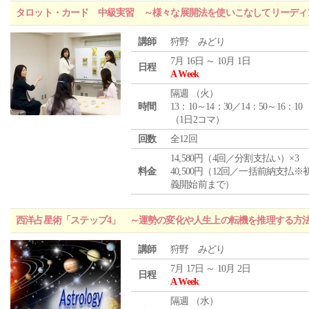
タロット・カード 中級実習 ～様々な展開法を使いこなしてリーディ
講師
狩野 みどり
7月 16日 ～ 10月 1日
日程
A Week
隔週 （
火
）
時間
13：10～14：30／14：50～16：10
（1日2コマ）
回数
全12回
14,580円（4回／分割支払い）×3
料金
40,500円（12回／一括前納支払※
義開始前まで）
西洋占星術「ステップ4」 ～運勢の変化や人生上の転機を推理する方
講師
狩野 みどり
7月 17日 ～ 10月 2日
日程
A Week
隔週 （
水
）