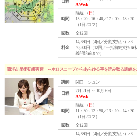
日程
A Week
隔週 （
日
）
時間
15：20～16：40／17：00～18：20
（1日2コマ）
回数
全12回
14,580円（4回／分割支払い）×3
料金
40,500円（12回／一括前納支払※
義開始前まで）
西洋占星術初級実習 ～ホロスコープからあらゆる事を読み取る訓練を
講師
関口 シュン
7月 21日 ～ 10月 6日
日程
A Week
隔週 （
日
）
時間
11：30～12：50／13：10～14：30
（1日2コマ）
回数
全12回
14,580円（4回／分割支払い）×3