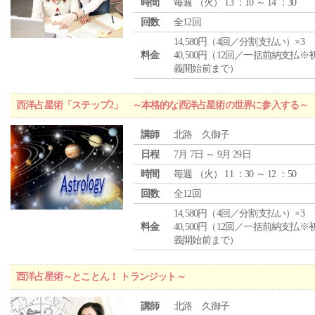
時間
毎週 （
火
） 13 ：10 ～ 14 ：30
回数
全12回
14,580円（4回／分割支払い）×3
料金
40,500円（12回／一括前納支払※
義開始前まで）
西洋占星術「ステップ2」 ～本格的な西洋占星術の世界に参入する～
講師
北路 久御子
日程
7月 7日 ～ 9月 29日
時間
毎週 （
火
） 11 ：30 ～ 12 ：50
回数
全12回
14,580円（4回／分割支払い）×3
料金
40,500円（12回／一括前納支払※
義開始前まで）
西洋占星術～とことん！ トランジット～
講師
北路 久御子