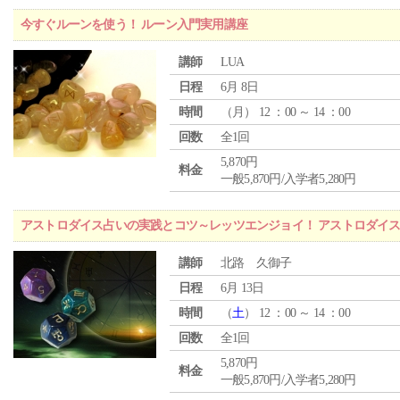
今すぐルーンを使う！ ルーン入門実用講座
講師
LUA
日程
6月 8日
時間
（
月
） 12 ：00 ～ 14 ：00
回数
全1回
5,870円
料金
一般5,870円/入学者5,280円
アストロダイス占いの実践とコツ～レッツエンジョイ！ アストロダイ
講師
北路 久御子
日程
6月 13日
時間
（
土
） 12 ：00 ～ 14 ：00
回数
全1回
5,870円
料金
一般5,870円/入学者5,280円