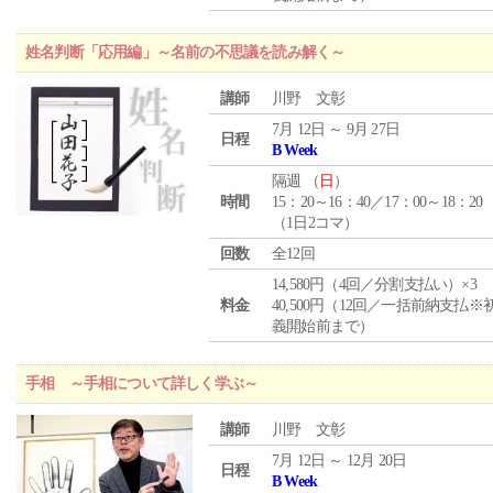
姓名判断「応用編」～名前の不思議を読み解く～
講師
川野 文彰
7月 12日 ～ 9月 27日
日程
B Week
隔週 （
日
）
時間
15：20～16：40／17：00～18：20
（1日2コマ）
回数
全12回
14,580円（4回／分割支払い）×3
料金
40,500円（12回／一括前納支払※
義開始前まで）
手相 ～手相について詳しく学ぶ～
講師
川野 文彰
7月 12日 ～ 12月 20日
日程
B Week