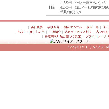
14,580円（4回／分割支払い）×3
料金
40,500円（12回／一括前納支払※
義開始前まで）
｜
会社概要
｜
学校案内
｜
初めての方へ
｜
講座一覧
｜
ス
｜
在校生・修了生の声
｜
占術紹介
｜
認定ライセンス制度
｜
占いのお
｜
特定商取引法に基づく表記
｜
プライバシーポ
Copyright (C) AKADEM