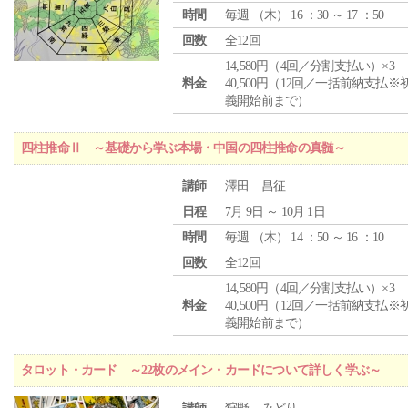
時間
毎週 （
木
） 16 ：30 ～ 17 ：50
回数
全12回
14,580円（4回／分割支払い）×3
料金
40,500円（12回／一括前納支払※
義開始前まで）
四柱推命Ⅱ ～基礎から学ぶ本場・中国の四柱推命の真髄～
講師
澤田 昌征
日程
7月 9日 ～ 10月 1日
時間
毎週 （
木
） 14 ：50 ～ 16 ：10
回数
全12回
14,580円（4回／分割支払い）×3
料金
40,500円（12回／一括前納支払※
義開始前まで）
タロット・カード ～22枚のメイン・カードについて詳しく学ぶ～