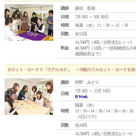
講師
森信 彰雄
日程
7月 8日 ～ 9月 30日
時間
毎週 （
水
） 11 ：30 ～ 12 ：50
回数
全12回
14,580円（4回／分割支払い）×3
料金
40,500円（12回／一括前納支払※
義開始前まで）
タロット・カードⅡ「小アルカナ」 ～78枚のフルセット・カードを自
講師
狩野 みどり
7月 8日 ～ 12月 16日
日程
B Week
隔週 （
水
）
時間
13：10～14：30／14：50～16：10
（1日2コマ）
回数
全24回
14,580円（4回／分割支払い）×6