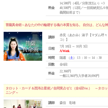
14,580円（4回／分割支払い）×3
料金
40,500円（12回／一括前納支払※
義開始前まで）
菩薩真命術～あなたの中の輪廻する魂の本質を知る。 自分は、どんな
赤見（あかみ）淑子【マダム呼々
講師
コ）】
7月 18日 ～ 10月 3日
日程
A Week
時間
隔週 （
土
） 13 ：10 ～ 14 ：30
回数
全6回
22,360円
料金
一般22,360円/入学者20,090円
タロット・カード＆西洋占星術／合同実占ゼミ（全6回Ver.） ～タ
ニング～
講師
森信 彰雄