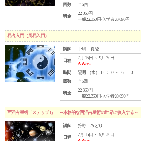
回数
全6回
22,360円
料金
一般22,360円/入学者20,090円
易占入門（周易入門）
講師
中嶋 真澄
7月 15日 ～ 9月 30日
日程
A Week
時間
隔週 （
水
） 14 ：50 ～ 16 ：10
回数
全6回
22,360円
料金
一般22,360円/入学者20,090円
西洋占星術「ステップ3」 ～本格的な西洋占星術の世界に参入する～
講師
狩野 みどり
7月 15日 ～ 9月 30日
日程
A Week