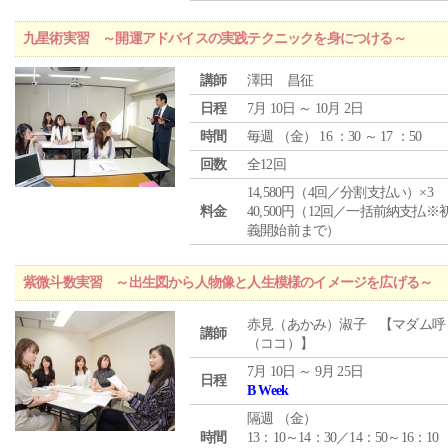
九星術実習 ～開運アドバイスの実践テクニックを身につける～
講師
澤田 昌征
日程
7月 10日 ～ 10月 2日
時間
毎週 （
金
） 16 ：30 ～ 17 ：50
回数
全12回
14,580円（4回／分割支払い）×3
料金
40,500円（12回／一括前納支払※
義開始前まで）
紫微斗数実習 ～出生図から人物像と人生模様のイメージを広げる～
赤見（あかみ）淑子 【マダム呼
講師
（ココ）】
7月 10日 ～ 9月 25日
日程
B Week
隔週 （
金
）
時間
13：10～14：30／14：50～16：10