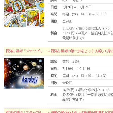
講師
狩野 みどり
日程
7月 9日 ～ 12月 24日
時間
毎週 （
木
） 14 ：50 ～ 16 ：10
回数
全24回
14,580円（4回／分割支払い）×6
料金
79,380円（24回／一括前納支払※
義開始前まで）
西洋占星術「ステップ1」 ～西洋占星術の第一歩をじっくり楽しく身
講師
森信 彰雄
日程
7月 9日 ～ 10月 1日
時間
毎週 （
木
） 13 ：10 ～ 14 ：30
回数
全12回
14,580円（4回／分割支払い）×3
料金
40,500円（12回／一括前納支払※
義開始前まで）
西洋占星術「ステップ4」 ～運勢の変化や人生上の転機を推理する方