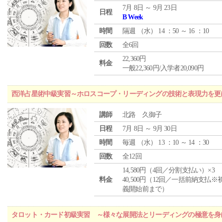
7月 8日 ～ 9月 23日
日程
B Week
時間
隔週 （
水
） 14 ：50 ～ 16 ：10
回数
全6回
22,360円
料金
一般22,360円/入学者20,090円
西洋占星術中級実習～ホロスコープ・リーディングの技術と表現力を更
講師
北路 久御子
日程
7月 8日 ～ 9月 30日
時間
毎週 （
水
） 13 ：10 ～ 14 ：30
回数
全12回
14,580円（4回／分割支払い）×3
料金
40,500円（12回／一括前納支払※
義開始前まで）
タロット・カード初級実習 ～様々な展開法とリーディングの極意を身