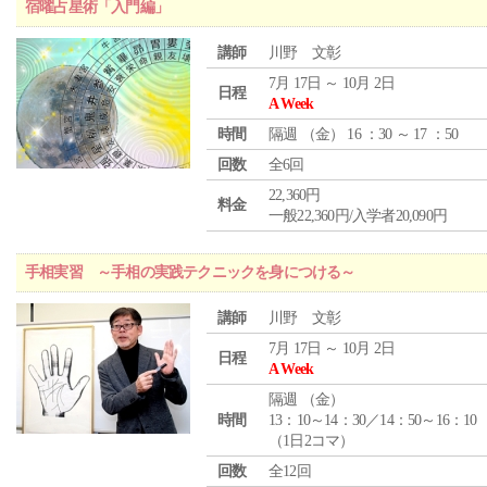
宿曜占星術「入門編」
講師
川野 文彰
7月 17日 ～ 10月 2日
日程
A Week
時間
隔週 （
金
） 16 ：30 ～ 17 ：50
回数
全6回
22,360円
料金
一般22,360円/入学者20,090円
手相実習 ～手相の実践テクニックを身につける～
講師
川野 文彰
7月 17日 ～ 10月 2日
日程
A Week
隔週 （
金
）
時間
13：10～14：30／14：50～16：10
（1日2コマ）
回数
全12回