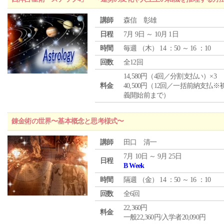
講師
森信 彰雄
日程
7月 9日 ～ 10月 1日
時間
毎週 （
木
） 14 ：50 ～ 16 ：10
回数
全12回
14,580円（4回／分割支払い）×3
料金
40,500円（12回／一括前納支払※
義開始前まで）
錬金術の世界〜基本概念と思考様式〜
講師
田口 清一
7月 10日 ～ 9月 25日
日程
B Week
時間
隔週 （
金
） 14 ：50 ～ 16 ：10
回数
全6回
22,360円
料金
一般22,360円/入学者20,090円