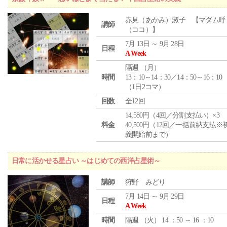
赤見（あかみ）淑子 【マダム呼
講師
（ココ）】
7月 13日 ～ 9月 28日
日程
A Week
隔週 （
月
）
時間
13：10～14：30／14：50～16：10
（1日2コマ）
回数
全12回
14,580円（4回／分割支払い）×3
料金
40,500円（12回／一括前納支払※
義開始前まで）
日常に活かせる星占い ～はじめての西洋占星術～
講師
狩野 みどり
7月 14日 ～ 9月 29日
日程
A Week
時間
隔週 （
火
） 14 ：50 ～ 16 ：10