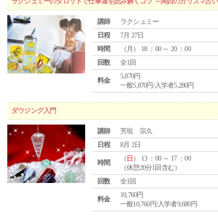
ラクシュミーのタロットで仕事運を読み解くコツ ～関西のカリスマ占い
講師
ラクシュミー
日程
7月 27日
時間
（
月
） 18 ：00 ～ 20 ：00
回数
全1回
5,870円
料金
一般5,870円/入学者5,280円
ダウジング入門
講師
芳垣 宗久
日程
8月 2日
（
日
） 13 ：00 ～ 17 ：00
時間
（休憩20分1回含む）
回数
全1回
10,760円
料金
一般10,760円/入学者9,680円