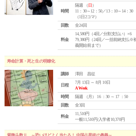
隔週 （
日
）
時間
11：30～12：50／13：10～14：30
（1日2コマ）
回数
全24回
14,580円（4回／分割支払い）×6
料金
79,380円（24回／一括前納支払※
義開始前まで）
寿命計算・死と生の明瞭化
講師
澤田 昌征
7月 13日 ～ 8月 10日
日程
A Week
時間
隔週 （
月
） 16 ：30 ～ 17 ：50
回数
全3回
11,510円
料金
一般11,510円/入学者10,370円
紫微斗数Ⅱ ～恐いほどよく当たる！ 中国占星術の奥義～