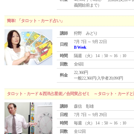
義開始前まで）
簡単! 「タロット・カード占い」
講師
狩野 みどり
7月 7日 ～ 9月 22日
日程
B Week
時間
隔週 （
火
） 14 ：50 ～ 16 ：10
回数
全6回
22,360円
料金
一般22,360円/入学者20,090円
タロット・カード＆西洋占星術／合同実占ゼミ ～タロット・カードと
講師
森信 彰雄
日程
7月 7日 ～ 9月 29日
時間
毎週 （
火
） 14 ：50 ～ 16 ：10
回数
全12回