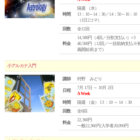
隔週 （
水
）
時間
13：10～14：30／14：50～16：10
（1日2コマ）
回数
全12回
14,580円（4回／分割支払い）×3
料金
40,500円（12回／一括前納支払※
義開始前まで）
小アルカナ入門
講師
狩野 みどり
7月 17日 ～ 10月 2日
日程
A Week
時間
隔週 （
金
） 13 ：10 ～ 14 ：30
回数
全6回
22,360円
料金
一般22,360円/入学者20,090円