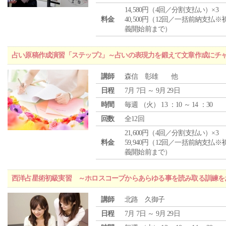
14,580円（4回／分割支払い）×3
料金
40,500円（12回／一括前納支払※
義開始前まで）
占い原稿作成演習「ステップ2」～占いの表現力を鍛えて文章作成にチ
講師
森信 彰雄 他
日程
7月 7日 ～ 9月 29日
時間
毎週 （
火
） 13 ：10 ～ 14 ：30
回数
全12回
21,600円（4回／分割支払い）×3
料金
59,940円（12回／一括前納支払※
義開始前まで）
西洋占星術初級実習 ～ホロスコープからあらゆる事を読み取る訓練を
講師
北路 久御子
日程
7月 7日 ～ 9月 29日