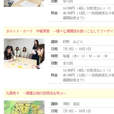
回数
全12回
14,580円（4回／分割支払い）×3
料金
40,500円（12回／一括前納支払※
義開始前まで）
タロット・カード 中級実習 ～様々な展開法を使いこなしてリーディ
講師
狩野 みどり
日程
7月 9日 ～ 10月 1日
時間
毎週 （
木
） 13 ：10 ～ 14 ：30
回数
全12回
14,580円（4回／分割支払い）×3
料金
40,500円（12回／一括前納支払※
義開始前まで）
九星術Ⅱ ～開運占術の活用法を学ぶ～
講師
澤田 昌征
日程
7月 9日 ～ 10月 1日