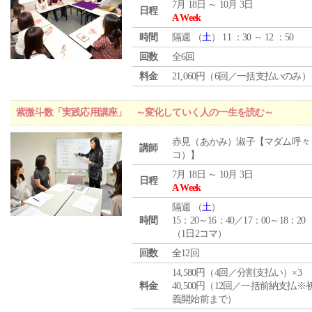
7月 18日 ～ 10月 3日
日程
A Week
時間
隔週 （
土
） 11 ：30 ～ 12 ：50
回数
全6回
料金
21,060円（6回／一括支払いのみ）
紫微斗数「実践応用講座」 ～変化していく人の一生を読む～
赤見（あかみ）淑子【マダム呼々
講師
コ）】
7月 18日 ～ 10月 3日
日程
A Week
隔週 （
土
）
時間
15：20～16：40／17：00～18：20
（1日2コマ）
回数
全12回
14,580円（4回／分割支払い）×3
料金
40,500円（12回／一括前納支払※
義開始前まで）