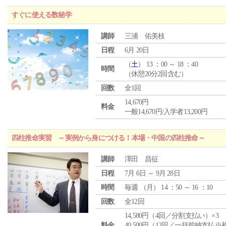
すぐに使える数秘学
講師
三浦 佑美枝
日程
6月 20日
（
土
） 13 ：00 ～ 18 ：40
時間
（休憩20分2回含む）
回数
全1回
14,670円
料金
一般14,670円/入学者13,200円
四柱推命実習 ～実例から身につける！本場・中国の四柱推命～
講師
澤田 昌征
日程
7月 6日 ～ 9月 28日
時間
毎週 （
月
） 14 ：50 ～ 16 ：10
回数
全12回
14,580円（4回／分割支払い）×3
料金
40,500円（12回／一括前納支払※