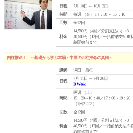
日程
7月 10日 ～ 10月 2日
時間
毎週 （
金
） 14 ：50 ～ 16 ：10
回数
全12回
14,580円（4回／分割支払い）×3
料金
40,500円（12回／一括前納支払※
義開始前まで）
四柱推命Ⅰ ～基礎から学ぶ本場・中国の四柱推命の真髄～
講師
澤田 昌征
7月 11日 ～ 9月 26日
日程
B Week
隔週 （
土
）
時間
15：20～16：40／17：00～18：20
（1日2コマ）
回数
全12回
14,580円（4回／分割支払い）×3
料金
40,500円（12回／一括前納支払※
義開始前まで）