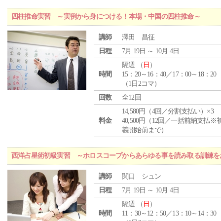
四柱推命実習 ～実例から身につける！本場・中国の四柱推命～
講師
澤田 昌征
日程
7月 19日 ～ 10月 4日
隔週 （
日
）
時間
15：20～16：40／17：00～18：20
（1日2コマ）
回数
全12回
14,580円（4回／分割支払い）×3
料金
40,500円（12回／一括前納支払※
義開始前まで）
西洋占星術初級実習 ～ホロスコープからあらゆる事を読み取る訓練を
講師
関口 シュン
日程
7月 19日 ～ 10月 4日
隔週 （
日
）
時間
11：30～12：50／13：10～14：30