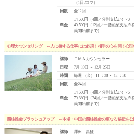
（1日2コマ）
回数
全12回
14,580円（4回／分割支払い）×3
料金
40,500円（12回／一括前納支払※
義開始前まで）
心理カウンセリング ～人に接する仕事には必須！相手の心を開く心理
講師
ＴＭＡカウンセラー
日程
7月 10日 ～ 12月 25日
時間
毎週 （
金
） 11 ：30 ～ 12 ：50
回数
全24回
14,580円（4回／分割支払い）×6
料金
79,380円（24回／一括前納支払※
義開始前まで）
四柱推命ブラッシュアップ ～本場・中国の四柱推命の更なる秘伝を公
講師
澤田 昌征