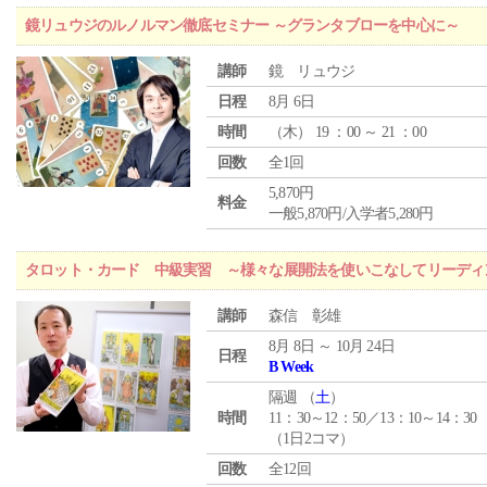
鏡リュウジのルノルマン徹底セミナー ～グランタブローを中心に～
講師
鏡 リュウジ
日程
8月 6日
時間
（
木
） 19 ：00 ～ 21 ：00
回数
全1回
5,870円
料金
一般5,870円/入学者5,280円
タロット・カード 中級実習 ～様々な展開法を使いこなしてリーディ
講師
森信 彰雄
8月 8日 ～ 10月 24日
日程
B Week
隔週 （
土
）
時間
11：30～12：50／13：10～14：30
（1日2コマ）
回数
全12回