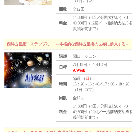
（1日2コマ）
回数
全12回
14,580円（4回／分割支払い）×3
料金
40,500円（12回／一括前納支払※
義開始前まで）
西洋占星術「ステップ2」 ～本格的な西洋占星術の世界に参入する～
講師
関口 シュン
7月 19日 ～ 10月 4日
日程
A Week
隔週 （
日
）
時間
15：20～16：40／17：00～18：20
（1日2コマ）
回数
全12回
14,580円（4回／分割支払い）×3
料金
40,500円（12回／一括前納支払※
義開始前まで）