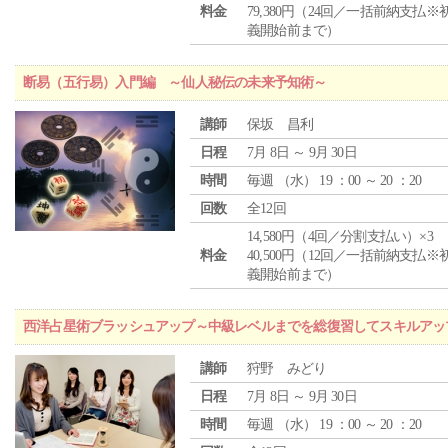
料金
79,380円（24回／一括前納支払※
義開始前まで）
断易（五行易）入門編 ～仙人秘伝の未来予知術～
講師
保坂 昌利
日程
7月 8日 ～ 9月 30日
時間
毎週 （
水
） 19 ：00 ～ 20 ：20
回数
全12回
14,580円（4回／分割支払い）×3
料金
40,500円（12回／一括前納支払※
義開始前まで）
西洋占星術ブラッシュアップ～中級レベルまでを総復習してスキルアッ
講師
狩野 みどり
日程
7月 8日 ～ 9月 30日
時間
毎週 （
水
） 19 ：00 ～ 20 ：20