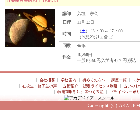
小惑星占星術入門【Part①】
講師
芳垣 宗久
日程
11月 23日
（
土
） 13 ：00 ～ 17 ：00
時間
（休憩20分1回含む）
回数
全1回
10,290円
料金
一般10,290円/入学者9,240円(税込
｜
会社概要
｜
学校案内
｜
初めての方へ
｜
講座一覧
｜
ス
｜
在校生・修了生の声
｜
占術紹介
｜
認定ライセンス制度
｜
占いのお
｜
特定商取引法に基づく表記
｜
プライバシーポ
Copyright (C) AKADEM