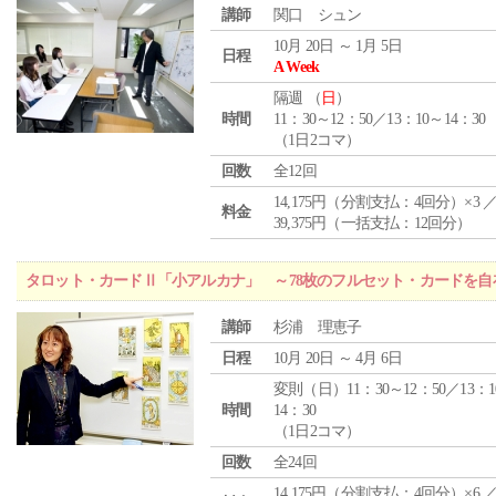
講師
関口 シュン
10月 20日 ～ 1月 5日
日程
A Week
隔週 （
日
）
時間
11：30～12：50／13：10～14：30
（1日2コマ）
回数
全12回
14,175円（分割支払：4回分）×3 
料金
39,375円（一括支払：12回分）
タロット・カードⅡ「小アルカナ」 ～78枚のフルセット・カードを自
講師
杉浦 理恵子
日程
10月 20日 ～ 4月 6日
変則（日）11：30～12：50／13：1
時間
14：30
（1日2コマ）
回数
全24回
14,175円（分割支払：4回分）×6 