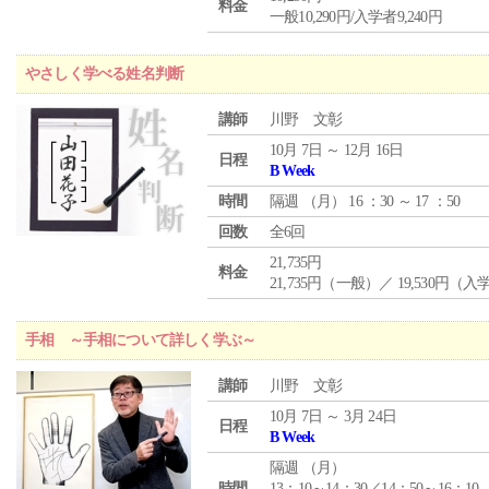
料金
一般10,290円/入学者9,240円
やさしく学べる姓名判断
講師
川野 文彰
10月 7日 ～ 12月 16日
日程
B Week
時間
隔週 （
月
） 16 ：30 ～ 17 ：50
回数
全6回
21,735円
料金
21,735円（一般）／ 19,530円（
手相 ～手相について詳しく学ぶ～
講師
川野 文彰
10月 7日 ～ 3月 24日
日程
B Week
隔週 （
月
）
時間
13：10～14：30／14：50～16：10