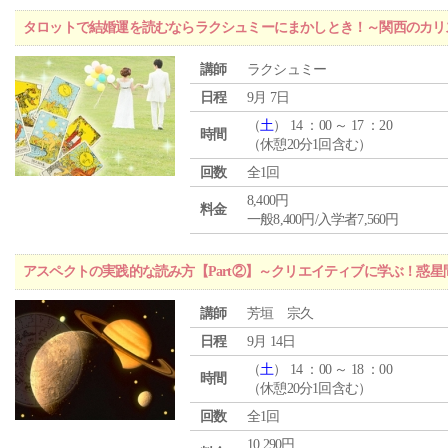
タロットで結婚運を読むならラクシュミーにまかしとき！～関西のカリ
講師
ラクシュミー
日程
9月 7日
（
土
） 14 ：00 ～ 17 ：20
時間
（休憩20分1回含む）
回数
全1回
8,400円
料金
一般8,400円/入学者7,560円
アスペクトの実践的な読み方【Part②】～クリエイティブに学ぶ！惑
講師
芳垣 宗久
日程
9月 14日
（
土
） 14 ：00 ～ 18 ：00
時間
（休憩20分1回含む）
回数
全1回
10,290円