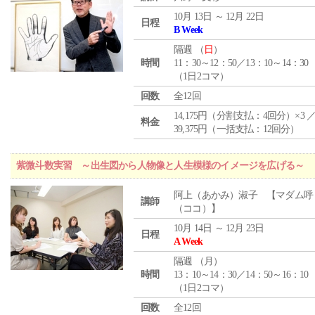
10月 13日 ～ 12月 22日
日程
B Week
隔週 （
日
）
時間
11：30～12：50／13：10～14：30
（1日2コマ）
回数
全12回
14,175円（分割支払：4回分）×3 
料金
39,375円（一括支払：12回分）
紫微斗数実習 ～出生図から人物像と人生模様のイメージを広げる～
阿上（あかみ）淑子 【マダム呼
講師
（ココ）】
10月 14日 ～ 12月 23日
日程
A Week
隔週 （
月
）
時間
13：10～14：30／14：50～16：10
（1日2コマ）
回数
全12回