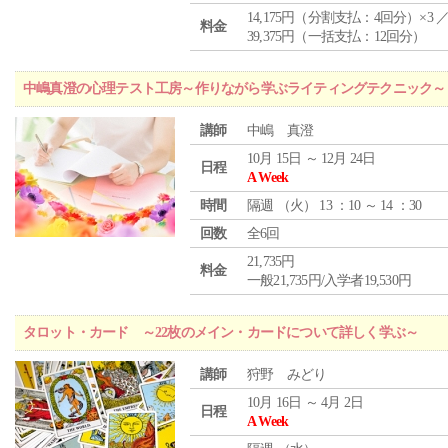
14,175円（分割支払：4回分）×3 
料金
39,375円（一括支払：12回分）
中嶋真澄の心理テスト工房～作りながら学ぶライティングテクニック～
講師
中嶋 真澄
10月 15日 ～ 12月 24日
日程
A Week
時間
隔週 （
火
） 13 ：10 ～ 14 ：30
回数
全6回
21,735円
料金
一般21,735円/入学者19,530円
タロット・カード ～22枚のメイン・カードについて詳しく学ぶ～
講師
狩野 みどり
10月 16日 ～ 4月 2日
日程
A Week