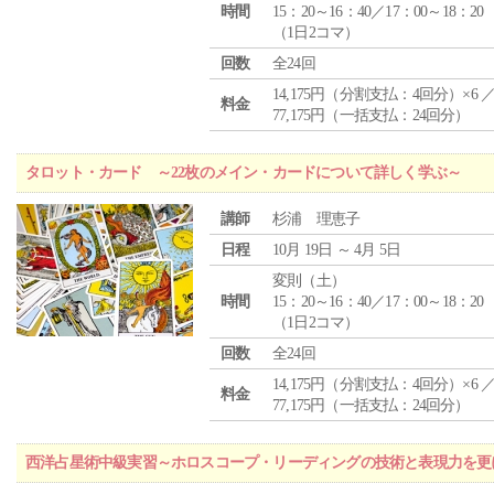
時間
15：20～16：40／17：00～18：20
（1日2コマ）
回数
全24回
14,175円（分割支払：4回分）×6 
料金
77,175円（一括支払：24回分）
タロット・カード ～22枚のメイン・カードについて詳しく学ぶ～
講師
杉浦 理恵子
日程
10月 19日 ～ 4月 5日
変則（土）
時間
15：20～16：40／17：00～18：20
（1日2コマ）
回数
全24回
14,175円（分割支払：4回分）×6 
料金
77,175円（一括支払：24回分）
西洋占星術中級実習～ホロスコープ・リーディングの技術と表現力を更