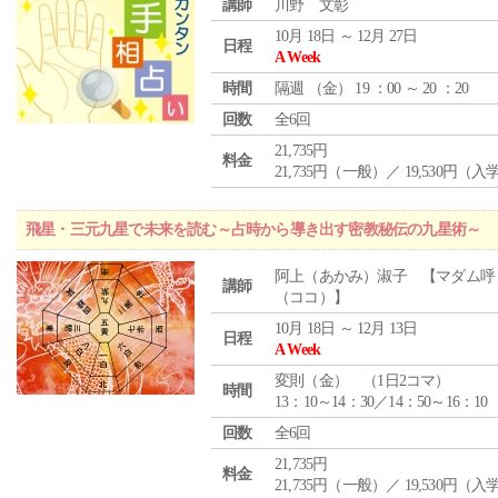
講師
川野 文彰
10月 18日 ～ 12月 27日
日程
A Week
時間
隔週 （
金
） 19 ：00 ～ 20 ：20
回数
全6回
21,735円
料金
21,735円（一般）／ 19,530円（
飛星・三元九星で未来を読む～占時から導き出す密教秘伝の九星術～
阿上（あかみ）淑子 【マダム呼
講師
（ココ）】
10月 18日 ～ 12月 13日
日程
A Week
変則（金） （1日2コマ）
時間
13：10～14：30／14：50～16：10
回数
全6回
21,735円
料金
21,735円（一般）／ 19,530円（