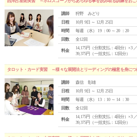
西洋占星術実習 ～ホロスコープからあらゆる事を読み取る訓練をおこ
講師
狩野 みどり
日程
10月 9日 ～ 12月 25日
時間
毎週 （
水
） 19 ：00 ～ 20 ：20
回数
全12回
14,175円（分割支払：4回分）×3 
料金
39,375円（一括支払：12回分）
タロット・カード実習 ～様々な展開法とリーディングの極意を身につ
講師
森信 彰雄
日程
10月 9日 ～ 12月 25日
時間
毎週 （
水
） 13 ：10 ～ 14 ：30
回数
全12回
14,175円（分割支払：4回分）×3 
料金
39,375円（一括支払：12回分）