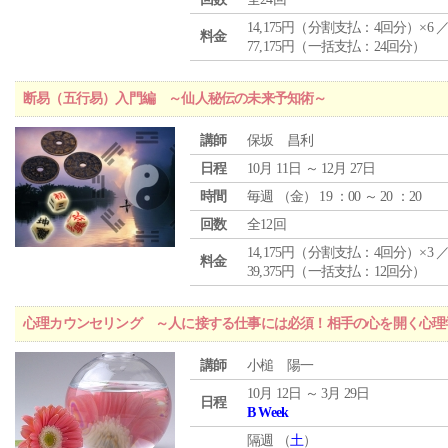
14,175円（分割支払：4回分）×6 
料金
77,175円（一括支払：24回分）
断易（五行易）入門編 ～仙人秘伝の未来予知術～
講師
保坂 昌利
日程
10月 11日 ～ 12月 27日
時間
毎週 （
金
） 19 ：00 ～ 20 ：20
回数
全12回
14,175円（分割支払：4回分）×3 
料金
39,375円（一括支払：12回分）
心理カウンセリング ～人に接する仕事には必須！相手の心を開く心理
講師
小槌 陽一
10月 12日 ～ 3月 29日
日程
B Week
隔週 （
土
）