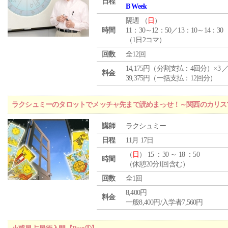
日程
B Week
隔週 （
日
）
時間
11：30～12：50／13：10～14：30
（1日2コマ）
回数
全12回
14,175円（分割支払：4回分）×3 
料金
39,375円（一括支払：12回分）
ラクシュミーのタロットでメッチャ先まで読めまっせ！～関西のカリス
講師
ラクシュミー
日程
11月 17日
（
日
） 15 ：30 ～ 18 ：50
時間
（休憩20分1回含む）
回数
全1回
8,400円
料金
一般8,400円/入学者7,560円