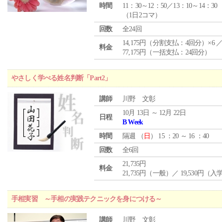
時間
11：30～12：50／13：10～14：30
（1日2コマ）
回数
全24回
14,175円（分割支払：4回分）×6 
料金
77,175円（一括支払：24回分）
やさしく学べる姓名判断「Part2」
講師
川野 文彰
10月 13日 ～ 12月 22日
日程
B Week
時間
隔週 （
日
） 15 ：20 ～ 16 ：40
回数
全6回
21,735円
料金
21,735円（一般）／ 19,530円（
手相実習 ～手相の実践テクニックを身につける～
講師
川野 文彰