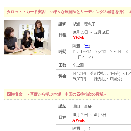
タロット・カード実習 ～様々な展開法とリーディングの極意を身につ
講師
杉浦 理恵子
10月 19日 ～ 12月 28日
日程
A Week
隔週 （
土
）
時間
11：30～12：50／13：10～14：30
（1日2コマ）
回数
全12回
14,175円（分割支払：4回分）×3 
料金
39,375円（一括支払：12回分）
四柱推命 ～基礎から学ぶ本場・中国の四柱推命の真髄～
講師
澤田 昌征
10月 19日 ～ 4月 5日
日程
A Week
隔週 （
土
）