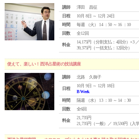
講師
澤田 昌征
日程
10月 8日 ～ 12月 24日
時間
毎週 （
火
） 14 ：50 ～ 16 ：10
回数
全12回
14,175円（分割支払：4回分）×3 
料金
39,375円（一括支払：12回分）
使えて、楽しい！西洋占星術の技法講座
講師
北路 久御子
10月 9日 ～ 12月 18日
日程
B Week
時間
隔週 （
水
） 13 ：10 ～ 14 ：30
回数
全6回
21,735円
料金
21,735円（一般）／ 19,530円（