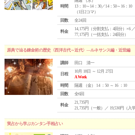
隔週 （
水
）
時間
13：10～14：30／14：50～16：10
（1日2コマ）
回数
全24回
14,175円（分割支払：4回分）×6 
料金
77,175円（一括支払：24回分）
原典で辿る錬金術の歴史〈西洋古代～近代〉―ルネサンス編・近世編
講師
田口 清一
10月 18日 ～ 12月 27日
日程
A Week
時間
隔週 （
金
） 14 ：50 ～ 16 ：10
回数
全6回
21,735円
料金
21,735円（一般）／ 19,530円（
実占から学ぶカンタン手相占い