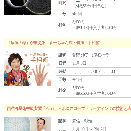
（
土
） 12 ：00 ～ 15 ：20
時間
（休憩20分1回含む）
回数
全1回
8,400円
料金
一般8,400円/入学者7,560円
「原宿の母」が教える すーちゃん流・健康！手相術
講師
菅野 鈴子 （原宿の母）
日程
11月 9日
時間
（
土
） 13 ：00 ～ 15 ：00
回数
全1回
5,600円
料金
一般5,600円/入学者5,040円
西洋占星術中級実習「Part2」～ホロスコープ・リーディングの技術と
講師
森信 彰雄
11月 10日 ～ 2月 2日