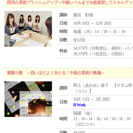
西洋占星術ブラッシュアップ～中級レベルまでを総復習してスキルアッ
講師
森信 彰雄
日程
10月 10日 ～ 12月 26日
時間
毎週 （
木
） 14 ：50 ～ 16 ：10
回数
全12回
14,175円（分割支払：4回分）×3 
料金
39,375円（一括支払：12回分）
紫微斗数 ～恐いほどよく当たる！中国占星術の奥義～
阿上（あかみ）淑子 【マダム呼
講師
（ココ）】
10月 11日 ～ 3月 28日
日程
B Week
隔週 （
金
）
時間
13：10～14：30／14：50～16：10
（1日2コマ）
回数
全24回