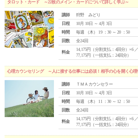
タロット・カード ～22枚のメイン・カードについて詳しく学ぶ～
講師
狩野 みどり
日程
10月 10日 ～ 4月 3日
時間
毎週 （
木
） 19 ：30 ～ 20 ：50
回数
全24回
14,175円（分割支払：4回分）×6 
料金
77,175円（一括支払：24回分）
心理カウンセリング ～人に接する仕事には必須！相手の心を開く心理
講師
ＴＭＡカウンセラー
日程
10月 10日 ～ 4月 3日
時間
毎週 （
木
） 11 ：30 ～ 12 ：50
回数
全24回
14,175円（分割支払：4回分）×6 
料金
77,175円（一括支払：24回分）