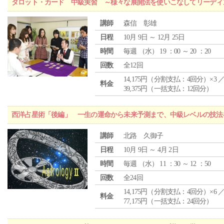
タロット・カード 中級実習 ～様々な展開法を使いこなしてリーディ
講師
森信 彰雄
日程
10月 9日 ～ 12月 25日
時間
毎週 （
水
） 19 ：00 ～ 20 ：20
回数
全12回
14,175円（分割支払：4回分）×3 
料金
39,375円（一括支払：12回分）
西洋占星術「後編」 一生の運命から未来予測まで、中級レベルの技法
講師
北路 久御子
日程
10月 9日 ～ 4月 2日
時間
毎週 （
水
） 11 ：30 ～ 12 ：50
回数
全24回
14,175円（分割支払：4回分）×6 
料金
77,175円（一括支払：24回分）