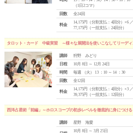
（1日2コマ）
回数
全24回
14,175円（分割支払：4回分）×6 
料金
77,175円（一括支払：24回分）
タロット・カード 中級実習 ～様々な展開法を使いこなしてリーディ
講師
狩野 みどり
日程
10月 8日 ～ 12月 24日
時間
毎週 （
火
） 13 ：10 ～ 14 ：30
回数
全12回
14,175円（分割支払：4回分）×3 
料金
39,375円（一括支払：12回分）
西洋占星術「前編」～ホロスコープの初歩レベルを徹底的に身につける
講師
星野 海愛
10月 8日 ～ 3月 25日