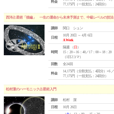
料金
77,175円（一括支払：24回分）
西洋占星術「後編」 一生の運命から未来予測まで、中級レベルの技法
講師
関口 シュン
10月 20日 ～ 4月 6日
日程
A Week
隔週 （
日
）
時間
15：20～16：40／17：00～18：20
（1日2コマ）
回数
全24回
14,175円（分割支払：4回分）×6 
料金
77,175円（一括支払：24回分）
松村潔のハーモニック占星術入門
講師
松村 潔
日程
10月 26日