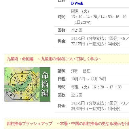
日程
B Week
隔週 （
火
）
時間
13：10～14：30／14：50～16：10
（1日2コマ）
回数
全24回
14,175円（分割支払：4回分）×6 
料金
77,175円（一括支払：24回分）
九星術：命術編 ～九星術の命術について詳しく学ぶ～
講師
澤田 昌征
日程
10月 8日 ～ 12月 24日
時間
毎週 （
火
） 16 ：30 ～ 17 ：50
回数
全12回
14,175円（分割支払：4回分）×3 
料金
39,375円（一括支払：12回分）
四柱推命ブラッシュアップ ～本場・中国の四柱推命の更なる秘伝を公