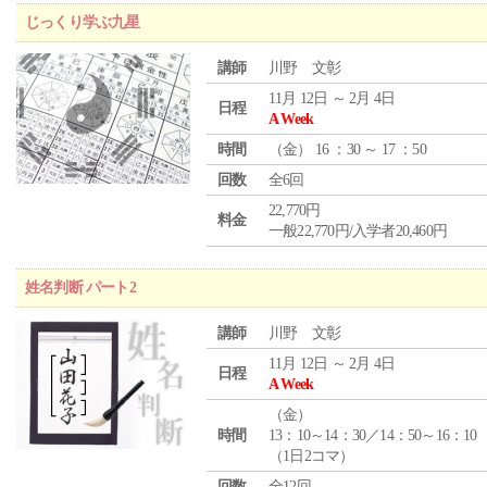
じっくり学ぶ九星
講師
川野 文彰
11月 12日 ～ 2月 4日
日程
A Week
時間
（
金
） 16 ：30 ～ 17 ：50
回数
全6回
22,770円
料金
一般22,770円/入学者20,460円
姓名判断 パート2
講師
川野 文彰
11月 12日 ～ 2月 4日
日程
A Week
（
金
）
時間
13：10～14：30／14：50～16：10
（1日2コマ）
回数
全12回