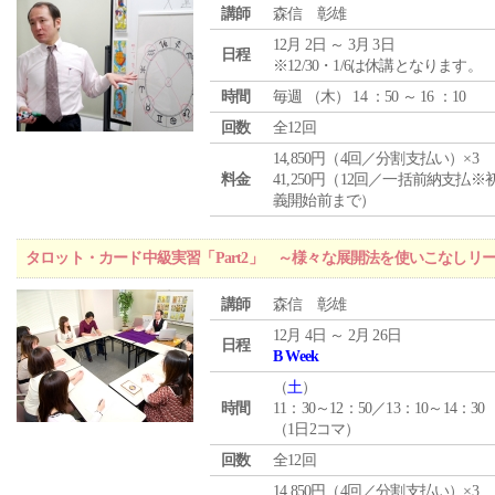
講師
森信 彰雄
12月 2日 ～ 3月 3日
日程
※12/30・1/6は休講となります。
時間
毎週 （
木
） 14 ：50 ～ 16 ：10
回数
全12回
14,850円（4回／分割支払い）×3
料金
41,250円（12回／一括前納支払※
義開始前まで）
タロット・カード中級実習「Part2」 ～様々な展開法を使いこなしリ
講師
森信 彰雄
12月 4日 ～ 2月 26日
日程
B Week
（
土
）
時間
11：30～12：50／13：10～14：30
（1日2コマ）
回数
全12回
14,850円（4回／分割支払い）×3