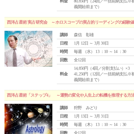
料金
80,850円（24回／一括前納支払※
義開始前まで）
西洋占星術 実占研究会 ～ホロスコープの実占的リーディングの経験
講師
森信 彰雄
日程
1月 12日 ～ 3月 30日
時間
毎週 （
水
） 13 ：10 ～ 14 ：30
回数
全12回
14,850円（4回／分割支払い）×3
料金
41,250円（12回／一括前納支払※
義開始前まで）
西洋占星術「ステップ4」 ～運勢の変化や人生上の転機を推理する方
講師
狩野 みどり
日程
1月 13日 ～ 3月 31日
時間
毎週 （
木
） 13 ：10 ～ 14 ：30
回数
全12回