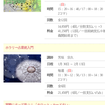
（
日
）
時間
15：20～16：40／17：00～18：20
2コマ）
回数
全12回
14,850円（4回／分割支払い）×3
料金
41,250円（12回／一括前納支払※
義開始前まで）
ホラリー占星術入門
講師
芳垣 宗久
日程
1月 30日 ～ 2月 13日
毎週 （
日
）
時間
11：30～12：50／13：10～14：30
2コマ）
回数
全6回
料金
21,450円（6回／一括支払いのみ）
実際に占って学ぶ！ 「タロット・カード占い」