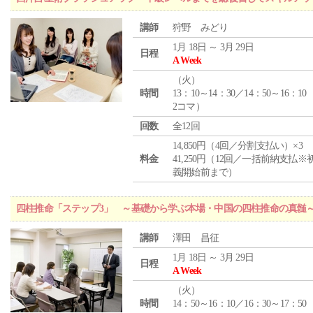
講師
狩野 みどり
1月 18日 ～ 3月 29日
日程
A Week
（
火
）
時間
13：10～14：30／14：50～16：10
2コマ）
回数
全12回
14,850円（4回／分割支払い）×3
料金
41,250円（12回／一括前納支払※
義開始前まで）
四柱推命「ステップ3」 ～基礎から学ぶ本場・中国の四柱推命の真髄
講師
澤田 昌征
1月 18日 ～ 3月 29日
日程
A Week
（
火
）
時間
14：50～16：10／16：30～17：50