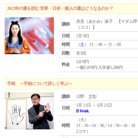
2022年の運を読む 世界・日本・個人の運はどうなるのか？
赤見（あかみ）淑子 【マダム呼
講師
（ココ）】
日程
1月 8日
時間
（
土
） 13 ：00 ～ 15 ：00
回数
全1回
5,870円
料金
一般5,870円/入学者5,280円
手相 ～手相について詳しく学ぶ～
講師
川野 文彰
1月 11日 ～ 6月 21日
日程
B Week
（
火
）
時間
13：10～14：30／14：50～16：10
2コマ）