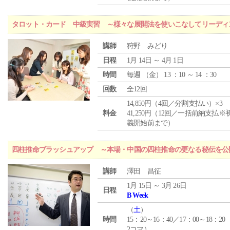
タロット・カード 中級実習 ～様々な展開法を使いこなしてリーディ
講師
狩野 みどり
日程
1月 14日 ～ 4月 1日
時間
毎週 （
金
） 13 ：10 ～ 14 ：30
回数
全12回
14,850円（4回／分割支払い）×3
料金
41,250円（12回／一括前納支払※
義開始前まで）
四柱推命ブラッシュアップ ～本場・中国の四柱推命の更なる秘伝を公
講師
澤田 昌征
1月 15日 ～ 3月 26日
日程
B Week
（
土
）
時間
15：20～16：40／17：00～18：20
2コマ）