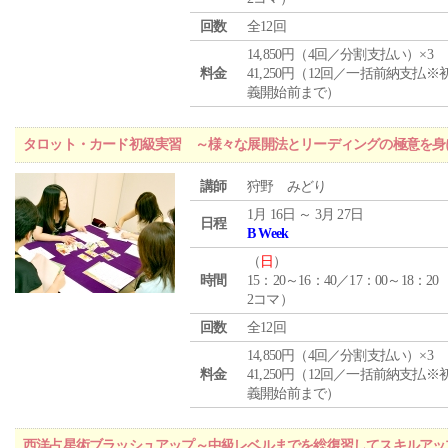
回数
全12回
14,850円（4回／分割支払い）×3
料金
41,250円（12回／一括前納支払※
義開始前まで）
タロット・カード初級実習 ～様々な展開法とリーディングの極意を身
講師
狩野 みどり
1月 16日 ～ 3月 27日
日程
B Week
（
日
）
時間
15：20～16：40／17：00～18：20
2コマ）
回数
全12回
14,850円（4回／分割支払い）×3
料金
41,250円（12回／一括前納支払※
義開始前まで）
西洋占星術ブラッシュアップ～中級レベルまでを総復習してスキルアッ