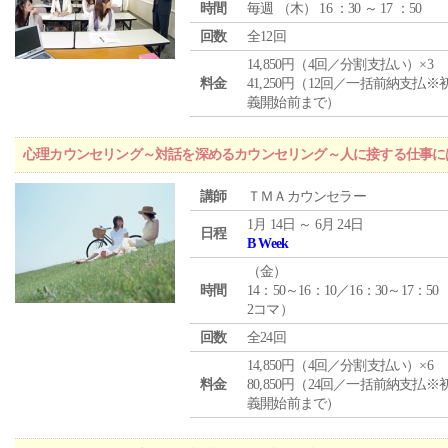
時間
毎週 （
木
） 16 ：30 ～ 17 ：50
回数
全12回
14,850円（4回／分割支払い）×3
料金
41,250円（12回／一括前納支払※
義開始前まで）
心理カウンセリング～対話を深めるカウンセリング～人に接する仕事には
講師
ＴＭＡカウンセラー
1月 14日 ～ 6月 24日
日程
B Week
（
金
）
時間
14：50～16：10／16：30～17：50
2コマ）
回数
全24回
14,850円（4回／分割支払い）×6
料金
80,850円（24回／一括前納支払※
義開始前まで）