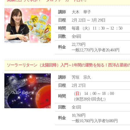
講師
大木 華子
日程
2月 22日 ～ 3月 29日
時間
毎週 （
火
） 11 ：30 ～ 12 ：50
回数
全6回
22,770円
料金
一般22,770円/入学者20,460円
ソーラーリターン（太陽回帰）入門～1年間の運勢を知る！西洋占星術
講師
芳垣 宗久
日程
2月 27日
（
日
） 14 ：00 ～ 18 ：00
時間
（休憩20分1回含む）
回数
全1回
10,760円
料金
一般10,760円/入学者9,680円