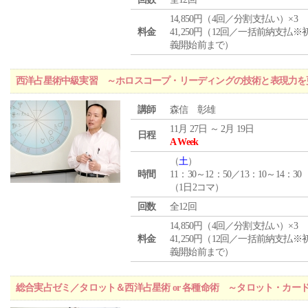
14,850円（4回／分割支払い）×3
料金
41,250円（12回／一括前納支払※
義開始前まで）
西洋占星術中級実習 ～ホロスコープ・リーディングの技術と表現力を
講師
森信 彰雄
11月 27日 ～ 2月 19日
日程
A Week
（
土
）
時間
11：30～12：50／13：10～14：30
（1日2コマ）
回数
全12回
14,850円（4回／分割支払い）×3
料金
41,250円（12回／一括前納支払※
義開始前まで）
総合実占ゼミ／タロット＆西洋占星術 or 各種命術 ～タロット・カ