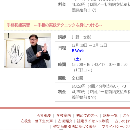
料金
41,250円（12回／一括前納支払※
義開始前まで）
手相初級実習 ～手相の実践テクニックを身につける～
講師
川野 文彰
12月 18日 ～ 3月 12日
日程
B Week
（
土
）
時間
15：20～16：40／17：00～18：20
（1日2コマ）
回数
全12回
14,850円（4回／分割支払い）×3
料金
41,250円（12回／一括前納支払※
義開始前まで）
｜
会社概要
｜
学校案内
｜
初めての方へ
｜
講座一覧
｜
ス
｜
在校生・修了生の声
｜
占術紹介
｜
認定ライセンス制度
｜
占いのお
｜
特定商取引法に基づく表記
｜
プライバシーポ