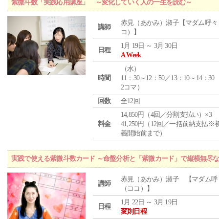
紫微斗数「実践応用講座」 ～変化していく人の一生を読む～
赤見（あかみ）淑子【マダム呼々
講師
コ）】
1月 19日 ～ 3月 30日
日程
A Week
（
水
）
時間
11：30～12：50／13：10～14：30
2コマ）
回数
全12回
14,850円（4回／分割支払い）×3
料金
41,250円（12回／一括前納支払※
義開始前まで）
実践で使える紫微斗数カード ～命盤分析と「紫微カード」で縦横無尽
赤見（あかみ）淑子 【マダム呼
講師
（ココ）】
1月 22日 ～ 3月 19日
日程
変則日程