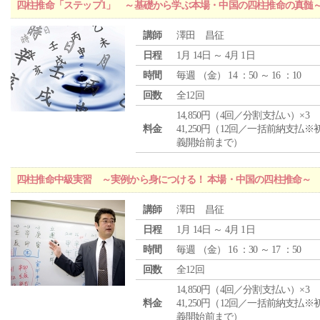
四柱推命「ステップ1」 ～基礎から学ぶ本場・中国の四柱推命の真髄
講師
澤田 昌征
日程
1月 14日 ～ 4月 1日
時間
毎週 （
金
） 14 ：50 ～ 16 ：10
回数
全12回
14,850円（4回／分割支払い）×3
料金
41,250円（12回／一括前納支払※
義開始前まで）
四柱推命中級実習 ～実例から身につける！ 本場・中国の四柱推命～
講師
澤田 昌征
日程
1月 14日 ～ 4月 1日
時間
毎週 （
金
） 16 ：30 ～ 17 ：50
回数
全12回
14,850円（4回／分割支払い）×3
料金
41,250円（12回／一括前納支払※
義開始前まで）