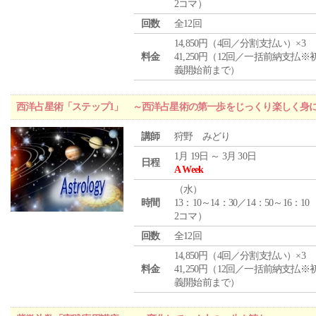
2コマ）
回数
全12回
14,850円（4回／分割支払い）×3
料金
41,250円（12回／一括前納支払※
義開始前まで）
西洋占星術「ステップ1」 ～西洋占星術の第一歩をじっくり楽しく身
講師
狩野 みどり
1月 19日 ～ 3月 30日
日程
A Week
（
水
）
時間
13：10～14：30／14：50～16：10
2コマ）
回数
全12回
14,850円（4回／分割支払い）×3
料金
41,250円（12回／一括前納支払※
義開始前まで）