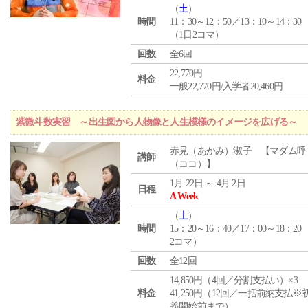
（
土
）
時間
11：30～12：50／13：10～14：30
（1日2コマ）
回数
全6回
22,770円
料金
一般22,770円/入学者20,460円
紫微斗数実習 ～出生図から人物像と人生模様のイメージを広げる～
赤見（あかみ）淑子 【マダム呼
講師
（ココ）】
1月 22日 ～ 4月 2日
日程
A Week
（
土
）
時間
15：20～16：40／17：00～18：20
2コマ）
回数
全12回
14,850円（4回／分割支払い）×3
料金
41,250円（12回／一括前納支払※
義開始前まで）