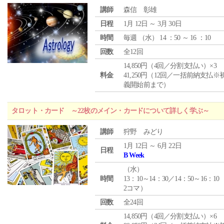
講師
森信 彰雄
日程
1月 12日 ～ 3月 30日
時間
毎週 （
水
） 14 ：50 ～ 16 ：10
回数
全12回
14,850円（4回／分割支払い）×3
料金
41,250円（12回／一括前納支払※
義開始前まで）
タロット・カード ～22枚のメイン・カードについて詳しく学ぶ～
講師
狩野 みどり
1月 12日 ～ 6月 22日
日程
B Week
（
水
）
時間
13：10～14：30／14：50～16：10
2コマ）
回数
全24回
14,850円（4回／分割支払い）×6