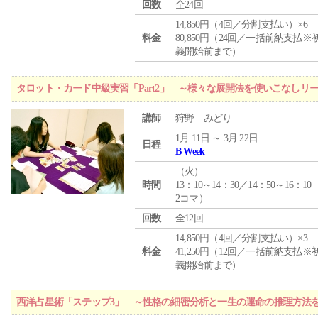
回数
全24回
14,850円（4回／分割支払い）×6
料金
80,850円（24回／一括前納支払※
義開始前まで）
タロット・カード中級実習「Part2」 ～様々な展開法を使いこなしリ
講師
狩野 みどり
1月 11日 ～ 3月 22日
日程
B Week
（
火
）
時間
13：10～14：30／14：50～16：10
2コマ）
回数
全12回
14,850円（4回／分割支払い）×3
料金
41,250円（12回／一括前納支払※
義開始前まで）
西洋占星術「ステップ3」 ～性格の細密分析と一生の運命の推理方法