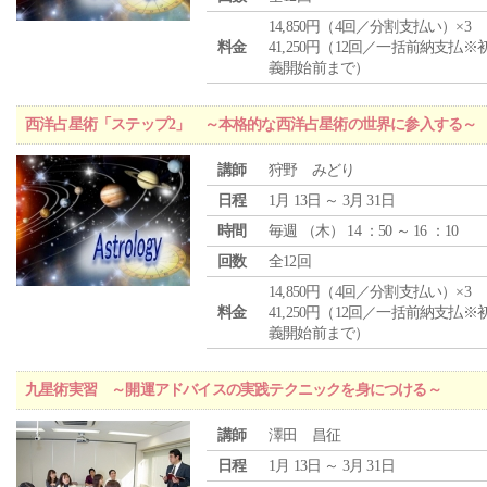
14,850円（4回／分割支払い）×3
料金
41,250円（12回／一括前納支払※
義開始前まで）
西洋占星術「ステップ2」 ～本格的な西洋占星術の世界に参入する～
講師
狩野 みどり
日程
1月 13日 ～ 3月 31日
時間
毎週 （
木
） 14 ：50 ～ 16 ：10
回数
全12回
14,850円（4回／分割支払い）×3
料金
41,250円（12回／一括前納支払※
義開始前まで）
九星術実習 ～開運アドバイスの実践テクニックを身につける～
講師
澤田 昌征
日程
1月 13日 ～ 3月 31日