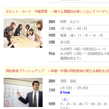
タロット・カード 中級実習 ～様々な展開法を使いこなしてリーディ
講師
狩野 みどり
日程
1月 14日 ～ 4月 1日
時間
毎週 （
金
） 13 ：10 ～ 14 ：30
回数
全12回
14,850円（4回／分割支払い）×3
料金
41,250円（12回／一括前納支払※
義開始前まで）
四柱推命ブラッシュアップ ～本場・中国の四柱推命の更なる秘伝を公
講師
澤田 昌征
1月 15日 ～ 3月 26日
日程
B Week
（
土
）
時間
15：20～16：40／17：00～18：20
2コマ）