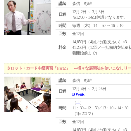
講師
森信 彰雄
12月 2日 ～ 3月 3日
日程
※12/30・1/6は休講となります。
時間
毎週 （
木
） 14 ：50 ～ 16 ：10
回数
全12回
14,850円（4回／分割支払い）×3
料金
41,250円（12回／一括前納支払※
義開始前まで）
タロット・カード中級実習「Part2」 ～様々な展開法を使いこなしリ
講師
森信 彰雄
12月 4日 ～ 2月 26日
日程
B Week
（
土
）
時間
11：30～12：50／13：10～14：30
（1日2コマ）
回数
全12回
14,850円（4回／分割支払い）×3