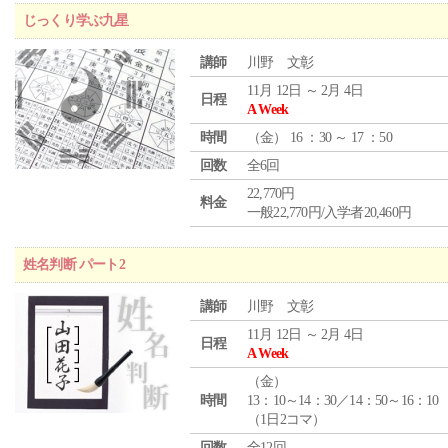
じっくり学ぶ九星
講師
川野 文彰
11月 12日 ～ 2月 4日
日程
A Week
時間
（
金
） 16 ：30 ～ 17 ：50
回数
全6回
22,770円
料金
一般22,770円/入学者20,460円
姓名判断 パート2
講師
川野 文彰
11月 12日 ～ 2月 4日
日程
A Week
（
金
）
時間
13：10～14：30／14：50～16：10
（1日2コマ）
回数
全12回