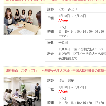
講師
狩野 みどり
1月 18日 ～ 3月 29日
日程
A Week
（
火
）
時間
13：10～14：30／14：50～16：10
2コマ）
回数
全12回
14,850円（4回／分割支払い）×3
料金
41,250円（12回／一括前納支払※
義開始前まで）
四柱推命「ステップ3」 ～基礎から学ぶ本場・中国の四柱推命の真髄
講師
澤田 昌征
1月 18日 ～ 3月 29日
日程
A Week
（
火
）
時間
14：50～16：10／16：30～17：50