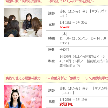
紫微斗数「実践応用講座」 ～変化していく人の一生を読む～
赤見（あかみ）淑子【マダム呼々
講師
コ）】
1月 19日 ～ 3月 30日
日程
A Week
（
水
）
時間
11：30～12：50／13：10～14：30
2コマ）
回数
全12回
14,850円（4回／分割支払い）×3
料金
41,250円（12回／一括前納支払※
義開始前まで）
実践で使える紫微斗数カード ～命盤分析と「紫微カード」で縦横無尽
赤見（あかみ）淑子 【マダム呼
講師
（ココ）】
1月 22日 ～ 3月 19日
日程
変則日程