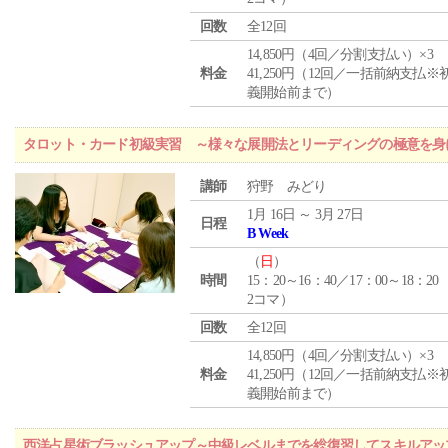
回数
全12回
14,850円（4回／分割支払い）×3
料金
41,250円（12回／一括前納支払※
義開始前まで）
タロット・カード初級実習 ～様々な展開法とリーディングの極意を身
講師
狩野 みどり
1月 16日 ～ 3月 27日
日程
B Week
（
日
）
時間
15：20～16：40／17：00～18：20
2コマ）
回数
全12回
14,850円（4回／分割支払い）×3
料金
41,250円（12回／一括前納支払※
義開始前まで）
西洋占星術ブラッシュアップ～中級レベルまでを総復習してスキルアッ