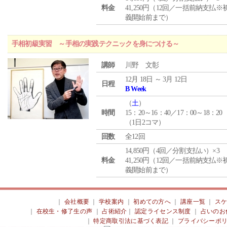
料金
41,250円（12回／一括前納支払※
義開始前まで）
手相初級実習 ～手相の実践テクニックを身につける～
講師
川野 文彰
12月 18日 ～ 3月 12日
日程
B Week
（
土
）
時間
15：20～16：40／17：00～18：20
（1日2コマ）
回数
全12回
14,850円（4回／分割支払い）×3
料金
41,250円（12回／一括前納支払※
義開始前まで）
｜
会社概要
｜
学校案内
｜
初めての方へ
｜
講座一覧
｜
ス
｜
在校生・修了生の声
｜
占術紹介
｜
認定ライセンス制度
｜
占いのお
｜
特定商取引法に基づく表記
｜
プライバシーポ