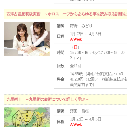
西洋占星術初級実習 ～ホロスコープからあらゆる事を読み取る訓練を
講師
狩野 みどり
1月 23日 ～ 4月 3日
日程
A Week
（
日
）
時間
15：20～16：40／17：00～18：20
2コマ）
回数
全12回
14,850円（4回／分割支払い）×3
料金
41,250円（12回／一括前納支払※
義開始前まで）
九星術Ⅰ ～九星術の命術について詳しく学ぶ～
講師
澤田 昌征
1月 23日 ～ 4月 3日
日程
A Week