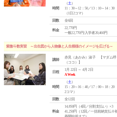
（
土
）
時間
11：30～12：50／13：10～14：30
（1日2コマ）
回数
全6回
22,770円
料金
一般22,770円/入学者20,460円
紫微斗数実習 ～出生図から人物像と人生模様のイメージを広げる～
赤見（あかみ）淑子 【マダム呼
講師
（ココ）】
1月 22日 ～ 4月 2日
日程
A Week
（
土
）
時間
15：20～16：40／17：00～18：20
2コマ）
回数
全12回
14,850円（4回／分割支払い）×3
料金
41,250円（12回／一括前納支払※
義開始前まで）