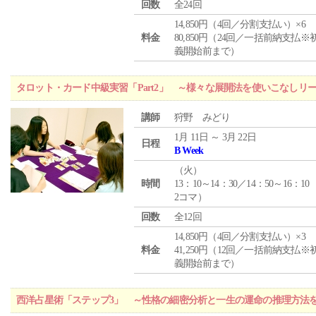
回数
全24回
14,850円（4回／分割支払い）×6
料金
80,850円（24回／一括前納支払※
義開始前まで）
タロット・カード中級実習「Part2」 ～様々な展開法を使いこなしリ
講師
狩野 みどり
1月 11日 ～ 3月 22日
日程
B Week
（
火
）
時間
13：10～14：30／14：50～16：10
2コマ）
回数
全12回
14,850円（4回／分割支払い）×3
料金
41,250円（12回／一括前納支払※
義開始前まで）
西洋占星術「ステップ3」 ～性格の細密分析と一生の運命の推理方法