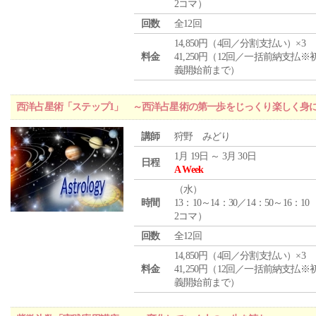
2コマ）
回数
全12回
14,850円（4回／分割支払い）×3
料金
41,250円（12回／一括前納支払※
義開始前まで）
西洋占星術「ステップ1」 ～西洋占星術の第一歩をじっくり楽しく身
講師
狩野 みどり
1月 19日 ～ 3月 30日
日程
A Week
（
水
）
時間
13：10～14：30／14：50～16：10
2コマ）
回数
全12回
14,850円（4回／分割支払い）×3
料金
41,250円（12回／一括前納支払※
義開始前まで）