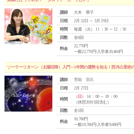
講師
大木 華子
日程
2月 22日 ～ 3月 29日
時間
毎週 （
火
） 11 ：30 ～ 12 ：50
回数
全6回
22,770円
料金
一般22,770円/入学者20,460円
ソーラーリターン（太陽回帰）入門～1年間の運勢を知る！西洋占星術
講師
芳垣 宗久
日程
2月 27日
（
日
） 14 ：00 ～ 18 ：00
時間
（休憩20分1回含む）
回数
全1回
10,760円
料金
一般10,760円/入学者9,680円