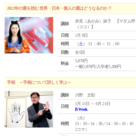
2022年の運を読む 世界・日本・個人の運はどうなるのか？
赤見（あかみ）淑子 【マダム呼
講師
（ココ）】
日程
1月 8日
時間
（
土
） 13 ：00 ～ 15 ：00
回数
全1回
5,870円
料金
一般5,870円/入学者5,280円
手相 ～手相について詳しく学ぶ～
講師
川野 文彰
1月 11日 ～ 6月 21日
日程
B Week
（
火
）
時間
13：10～14：30／14：50～16：10
2コマ）