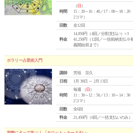
（
日
）
時間
15：20～16：40／17：00～18：20
2コマ）
回数
全12回
14,850円（4回／分割支払い）×3
料金
41,250円（12回／一括前納支払※
義開始前まで）
ホラリー占星術入門
講師
芳垣 宗久
日程
1月 30日 ～ 2月 13日
毎週 （
日
）
時間
11：30～12：50／13：10～14：30
2コマ）
回数
全6回
料金
21,450円（6回／一括支払いのみ）
実際に占って学ぶ！ 「タロット・カード占い」