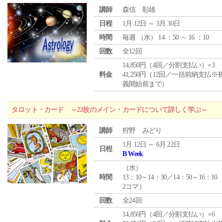
講師
森信 彰雄
日程
1月 12日 ～ 3月 30日
時間
毎週 （
水
） 14 ：50 ～ 16 ：10
回数
全12回
14,850円（4回／分割支払い）×3
料金
41,250円（12回／一括前納支払※
義開始前まで）
タロット・カード ～22枚のメイン・カードについて詳しく学ぶ～
講師
狩野 みどり
1月 12日 ～ 6月 22日
日程
B Week
（
水
）
時間
13：10～14：30／14：50～16：10
2コマ）
回数
全24回
14,850円（4回／分割支払い）×6