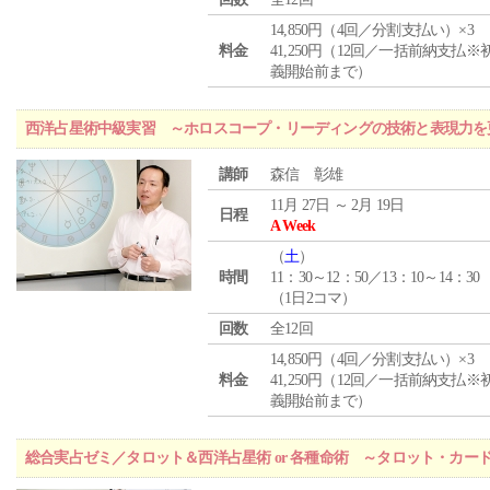
14,850円（4回／分割支払い）×3
料金
41,250円（12回／一括前納支払※
義開始前まで）
西洋占星術中級実習 ～ホロスコープ・リーディングの技術と表現力を
講師
森信 彰雄
11月 27日 ～ 2月 19日
日程
A Week
（
土
）
時間
11：30～12：50／13：10～14：30
（1日2コマ）
回数
全12回
14,850円（4回／分割支払い）×3
料金
41,250円（12回／一括前納支払※
義開始前まで）
総合実占ゼミ／タロット＆西洋占星術 or 各種命術 ～タロット・カ