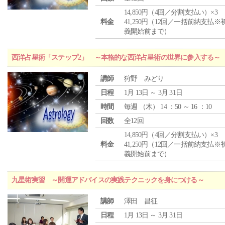
14,850円（4回／分割支払い）×3
料金
41,250円（12回／一括前納支払※
義開始前まで）
西洋占星術「ステップ2」 ～本格的な西洋占星術の世界に参入する～
講師
狩野 みどり
日程
1月 13日 ～ 3月 31日
時間
毎週 （
木
） 14 ：50 ～ 16 ：10
回数
全12回
14,850円（4回／分割支払い）×3
料金
41,250円（12回／一括前納支払※
義開始前まで）
九星術実習 ～開運アドバイスの実践テクニックを身につける～
講師
澤田 昌征
日程
1月 13日 ～ 3月 31日