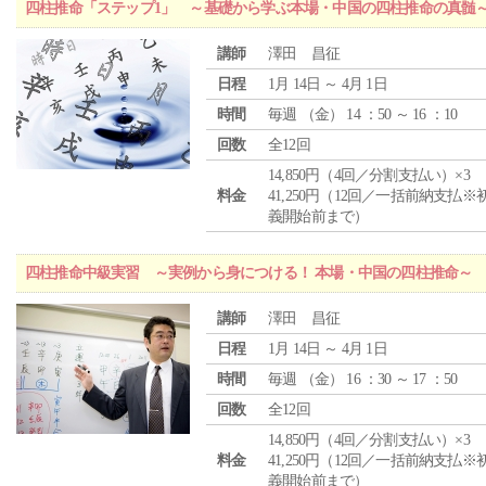
四柱推命「ステップ1」 ～基礎から学ぶ本場・中国の四柱推命の真髄
講師
澤田 昌征
日程
1月 14日 ～ 4月 1日
時間
毎週 （
金
） 14 ：50 ～ 16 ：10
回数
全12回
14,850円（4回／分割支払い）×3
料金
41,250円（12回／一括前納支払※
義開始前まで）
四柱推命中級実習 ～実例から身につける！ 本場・中国の四柱推命～
講師
澤田 昌征
日程
1月 14日 ～ 4月 1日
時間
毎週 （
金
） 16 ：30 ～ 17 ：50
回数
全12回
14,850円（4回／分割支払い）×3
料金
41,250円（12回／一括前納支払※
義開始前まで）