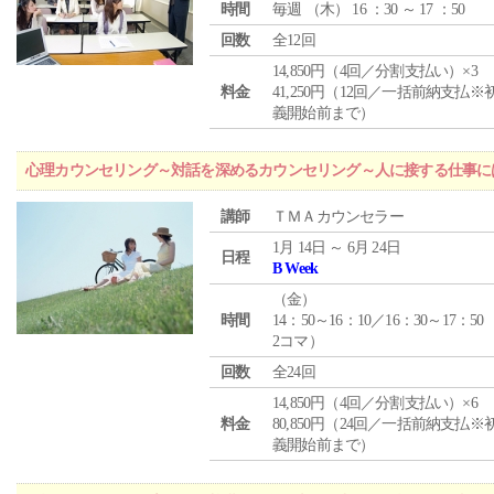
時間
毎週 （
木
） 16 ：30 ～ 17 ：50
回数
全12回
14,850円（4回／分割支払い）×3
料金
41,250円（12回／一括前納支払※
義開始前まで）
心理カウンセリング～対話を深めるカウンセリング～人に接する仕事には
講師
ＴＭＡカウンセラー
1月 14日 ～ 6月 24日
日程
B Week
（
金
）
時間
14：50～16：10／16：30～17：50
2コマ）
回数
全24回
14,850円（4回／分割支払い）×6
料金
80,850円（24回／一括前納支払※
義開始前まで）