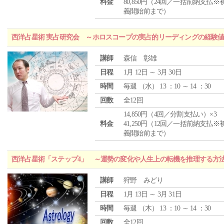
料金
80,850円（24回／一括前納支払※
義開始前まで）
西洋占星術 実占研究会 ～ホロスコープの実占的リーディングの経験
講師
森信 彰雄
日程
1月 12日 ～ 3月 30日
時間
毎週 （
水
） 13 ：10 ～ 14 ：30
回数
全12回
14,850円（4回／分割支払い）×3
料金
41,250円（12回／一括前納支払※
義開始前まで）
西洋占星術「ステップ4」 ～運勢の変化や人生上の転機を推理する方
講師
狩野 みどり
日程
1月 13日 ～ 3月 31日
時間
毎週 （
木
） 13 ：10 ～ 14 ：30
回数
全12回