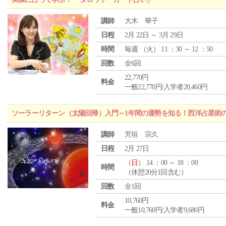
講師
大木 華子
日程
2月 22日 ～ 3月 29日
時間
毎週 （
火
） 11 ：30 ～ 12 ：50
回数
全6回
22,770円
料金
一般22,770円/入学者20,460円
ソーラーリターン（太陽回帰）入門～1年間の運勢を知る！西洋占星術
講師
芳垣 宗久
日程
2月 27日
（
日
） 14 ：00 ～ 18 ：00
時間
（休憩20分1回含む）
回数
全1回
10,760円
料金
一般10,760円/入学者9,680円