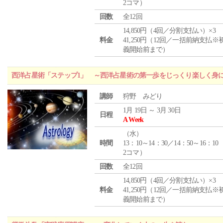
2コマ）
回数
全12回
14,850円（4回／分割支払い）×3
料金
41,250円（12回／一括前納支払※
義開始前まで）
西洋占星術「ステップ1」 ～西洋占星術の第一歩をじっくり楽しく身
講師
狩野 みどり
1月 19日 ～ 3月 30日
日程
A Week
（
水
）
時間
13：10～14：30／14：50～16：10
2コマ）
回数
全12回
14,850円（4回／分割支払い）×3
料金
41,250円（12回／一括前納支払※
義開始前まで）