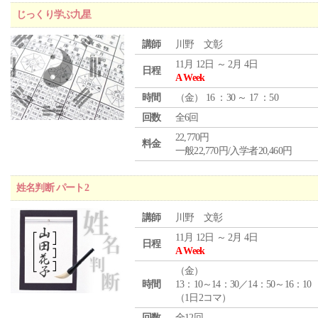
じっくり学ぶ九星
講師
川野 文彰
11月 12日 ～ 2月 4日
日程
A Week
時間
（
金
） 16 ：30 ～ 17 ：50
回数
全6回
22,770円
料金
一般22,770円/入学者20,460円
姓名判断 パート2
講師
川野 文彰
11月 12日 ～ 2月 4日
日程
A Week
（
金
）
時間
13：10～14：30／14：50～16：10
（1日2コマ）
回数
全12回