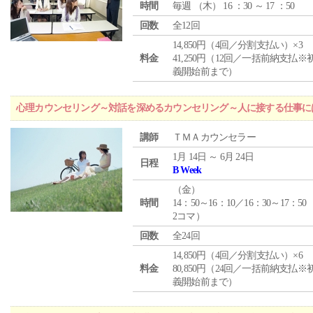
時間
毎週 （
木
） 16 ：30 ～ 17 ：50
回数
全12回
14,850円（4回／分割支払い）×3
料金
41,250円（12回／一括前納支払※
義開始前まで）
心理カウンセリング～対話を深めるカウンセリング～人に接する仕事には
講師
ＴＭＡカウンセラー
1月 14日 ～ 6月 24日
日程
B Week
（
金
）
時間
14：50～16：10／16：30～17：50
2コマ）
回数
全24回
14,850円（4回／分割支払い）×6
料金
80,850円（24回／一括前納支払※
義開始前まで）