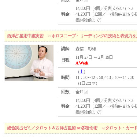
14,850円（4回／分割支払い）×3
料金
41,250円（12回／一括前納支払※
義開始前まで）
西洋占星術中級実習 ～ホロスコープ・リーディングの技術と表現力を
講師
森信 彰雄
11月 27日 ～ 2月 19日
日程
A Week
（
土
）
時間
11：30～12：50／13：10～14：30
（1日2コマ）
回数
全12回
14,850円（4回／分割支払い）×3
料金
41,250円（12回／一括前納支払※
義開始前まで）
総合実占ゼミ／タロット＆西洋占星術 or 各種命術 ～タロット・カ