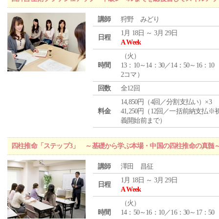
講師
狩野 みどり
1月 18日 ～ 3月 29日
日程
A Week
（
火
）
時間
13：10～14：30／14：50～16：10
2コマ）
回数
全12回
14,850円（4回／分割支払い）×3
料金
41,250円（12回／一括前納支払※
義開始前まで）
四柱推命「ステップ3」 ～基礎から学ぶ本場・中国の四柱推命の真髄
講師
澤田 昌征
1月 18日 ～ 3月 29日
日程
A Week
（
火
）
時間
14：50～16：10／16：30～17：50