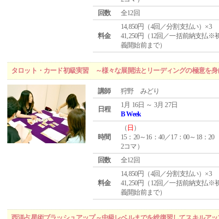
回数
全12回
14,850円（4回／分割支払い）×3
料金
41,250円（12回／一括前納支払※
義開始前まで）
タロット・カード初級実習 ～様々な展開法とリーディングの極意を身
講師
狩野 みどり
1月 16日 ～ 3月 27日
日程
B Week
（
日
）
時間
15：20～16：40／17：00～18：20
2コマ）
回数
全12回
14,850円（4回／分割支払い）×3
料金
41,250円（12回／一括前納支払※
義開始前まで）
西洋占星術ブラッシュアップ～中級レベルまでを総復習してスキルアッ