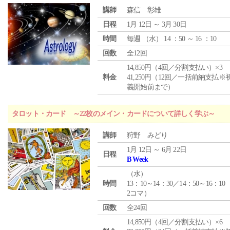
講師
森信 彰雄
日程
1月 12日 ～ 3月 30日
時間
毎週 （
水
） 14 ：50 ～ 16 ：10
回数
全12回
14,850円（4回／分割支払い）×3
料金
41,250円（12回／一括前納支払※
義開始前まで）
タロット・カード ～22枚のメイン・カードについて詳しく学ぶ～
講師
狩野 みどり
1月 12日 ～ 6月 22日
日程
B Week
（
水
）
時間
13：10～14：30／14：50～16：10
2コマ）
回数
全24回
14,850円（4回／分割支払い）×6