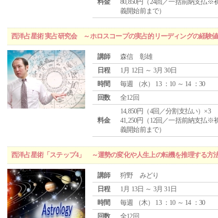
料金
80,850円（24回／一括前納支払※
義開始前まで）
西洋占星術 実占研究会 ～ホロスコープの実占的リーディングの経験
講師
森信 彰雄
日程
1月 12日 ～ 3月 30日
時間
毎週 （
水
） 13 ：10 ～ 14 ：30
回数
全12回
14,850円（4回／分割支払い）×3
料金
41,250円（12回／一括前納支払※
義開始前まで）
西洋占星術「ステップ4」 ～運勢の変化や人生上の転機を推理する方
講師
狩野 みどり
日程
1月 13日 ～ 3月 31日
時間
毎週 （
木
） 13 ：10 ～ 14 ：30
回数
全12回