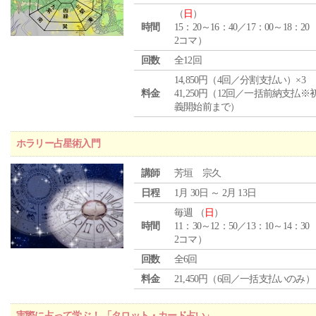
（
日
）
時間
15：20～16：40／17：00～18：20
2コマ）
回数
全12回
14,850円（4回／分割支払い）×3
料金
41,250円（12回／一括前納支払※
義開始前まで）
ホラリー占星術入門
講師
芳垣 宗久
日程
1月 30日 ～ 2月 13日
毎週 （
日
）
時間
11：30～12：50／13：10～14：30
2コマ）
回数
全6回
料金
21,450円（6回／一括支払いのみ）
実際に占って学ぶ！ 「タロット・カード占い」