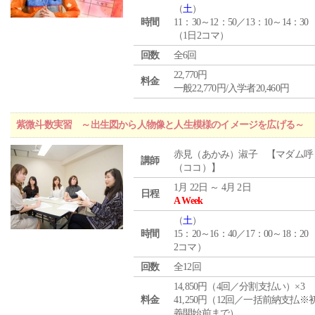
（
土
）
時間
11：30～12：50／13：10～14：30
（1日2コマ）
回数
全6回
22,770円
料金
一般22,770円/入学者20,460円
紫微斗数実習 ～出生図から人物像と人生模様のイメージを広げる～
赤見（あかみ）淑子 【マダム呼
講師
（ココ）】
1月 22日 ～ 4月 2日
日程
A Week
（
土
）
時間
15：20～16：40／17：00～18：20
2コマ）
回数
全12回
14,850円（4回／分割支払い）×3
料金
41,250円（12回／一括前納支払※
義開始前まで）