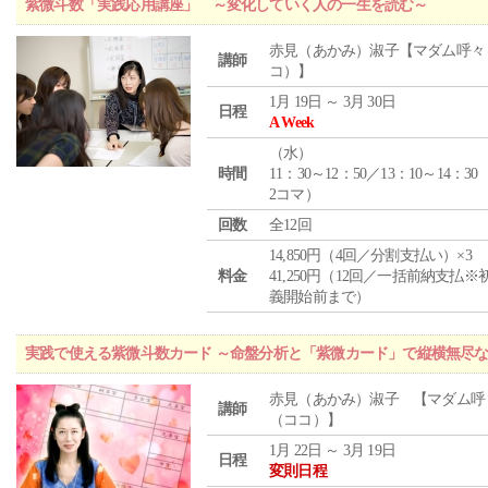
紫微斗数「実践応用講座」 ～変化していく人の一生を読む～
赤見（あかみ）淑子【マダム呼々
講師
コ）】
1月 19日 ～ 3月 30日
日程
A Week
（
水
）
時間
11：30～12：50／13：10～14：30
2コマ）
回数
全12回
14,850円（4回／分割支払い）×3
料金
41,250円（12回／一括前納支払※
義開始前まで）
実践で使える紫微斗数カード ～命盤分析と「紫微カード」で縦横無尽
赤見（あかみ）淑子 【マダム呼
講師
（ココ）】
1月 22日 ～ 3月 19日
日程
変則日程