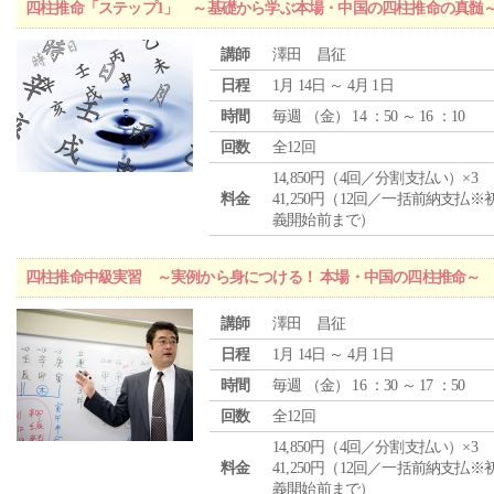
四柱推命「ステップ1」 ～基礎から学ぶ本場・中国の四柱推命の真髄
講師
澤田 昌征
日程
1月 14日 ～ 4月 1日
時間
毎週 （
金
） 14 ：50 ～ 16 ：10
回数
全12回
14,850円（4回／分割支払い）×3
料金
41,250円（12回／一括前納支払※
義開始前まで）
四柱推命中級実習 ～実例から身につける！ 本場・中国の四柱推命～
講師
澤田 昌征
日程
1月 14日 ～ 4月 1日
時間
毎週 （
金
） 16 ：30 ～ 17 ：50
回数
全12回
14,850円（4回／分割支払い）×3
料金
41,250円（12回／一括前納支払※
義開始前まで）