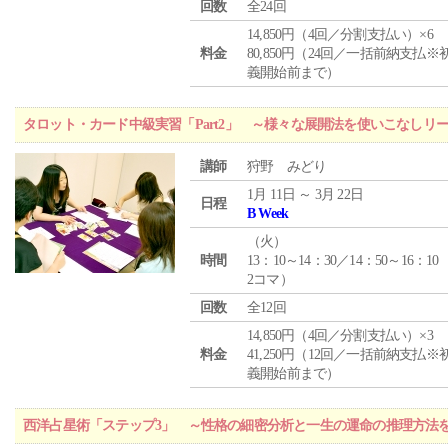
回数
全24回
14,850円（4回／分割支払い）×6
料金
80,850円（24回／一括前納支払※
義開始前まで）
タロット・カード中級実習「Part2」 ～様々な展開法を使いこなしリ
講師
狩野 みどり
1月 11日 ～ 3月 22日
日程
B Week
（
火
）
時間
13：10～14：30／14：50～16：10
2コマ）
回数
全12回
14,850円（4回／分割支払い）×3
料金
41,250円（12回／一括前納支払※
義開始前まで）
西洋占星術「ステップ3」 ～性格の細密分析と一生の運命の推理方法