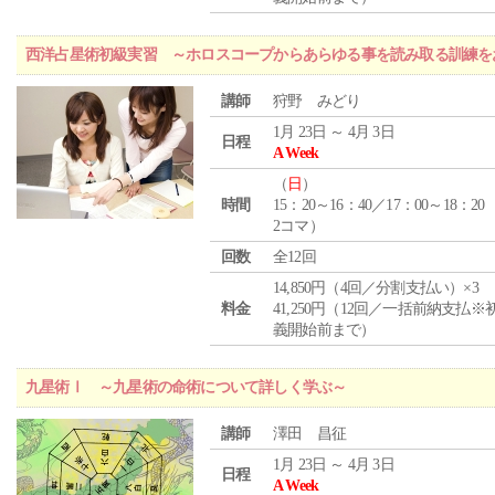
西洋占星術初級実習 ～ホロスコープからあらゆる事を読み取る訓練を
講師
狩野 みどり
1月 23日 ～ 4月 3日
日程
A Week
（
日
）
時間
15：20～16：40／17：00～18：20
2コマ）
回数
全12回
14,850円（4回／分割支払い）×3
料金
41,250円（12回／一括前納支払※
義開始前まで）
九星術Ⅰ ～九星術の命術について詳しく学ぶ～
講師
澤田 昌征
1月 23日 ～ 4月 3日
日程
A Week