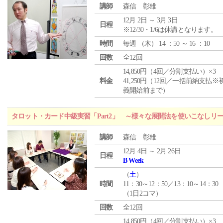
講師
森信 彰雄
12月 2日 ～ 3月 3日
日程
※12/30・1/6は休講となります。
時間
毎週 （
木
） 14 ：50 ～ 16 ：10
回数
全12回
14,850円（4回／分割支払い）×3
料金
41,250円（12回／一括前納支払※
義開始前まで）
タロット・カード中級実習「Part2」 ～様々な展開法を使いこなしリ
講師
森信 彰雄
12月 4日 ～ 2月 26日
日程
B Week
（
土
）
時間
11：30～12：50／13：10～14：30
（1日2コマ）
回数
全12回
14,850円（4回／分割支払い）×3