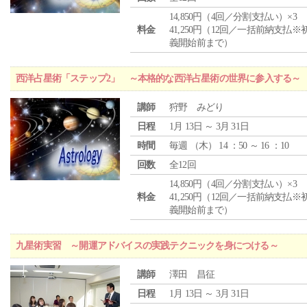
14,850円（4回／分割支払い）×3
料金
41,250円（12回／一括前納支払※
義開始前まで）
西洋占星術「ステップ2」 ～本格的な西洋占星術の世界に参入する～
講師
狩野 みどり
日程
1月 13日 ～ 3月 31日
時間
毎週 （
木
） 14 ：50 ～ 16 ：10
回数
全12回
14,850円（4回／分割支払い）×3
料金
41,250円（12回／一括前納支払※
義開始前まで）
九星術実習 ～開運アドバイスの実践テクニックを身につける～
講師
澤田 昌征
日程
1月 13日 ～ 3月 31日