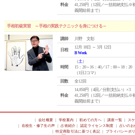
料金
41,250円（12回／一括前納支払※
義開始前まで）
手相初級実習 ～手相の実践テクニックを身につける～
講師
川野 文彰
12月 18日 ～ 3月 12日
日程
B Week
（
土
）
時間
15：20～16：40／17：00～18：20
（1日2コマ）
回数
全12回
14,850円（4回／分割支払い）×3
料金
41,250円（12回／一括前納支払※
義開始前まで）
｜
会社概要
｜
学校案内
｜
初めての方へ
｜
講座一覧
｜
ス
｜
在校生・修了生の声
｜
占術紹介
｜
認定ライセンス制度
｜
占いのお
｜
特定商取引法に基づく表記
｜
プライバシーポ