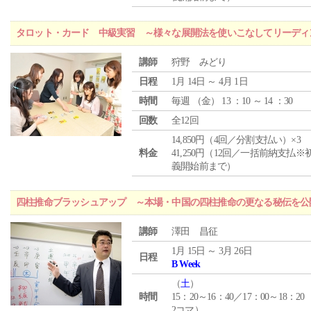
タロット・カード 中級実習 ～様々な展開法を使いこなしてリーディ
講師
狩野 みどり
日程
1月 14日 ～ 4月 1日
時間
毎週 （
金
） 13 ：10 ～ 14 ：30
回数
全12回
14,850円（4回／分割支払い）×3
料金
41,250円（12回／一括前納支払※
義開始前まで）
四柱推命ブラッシュアップ ～本場・中国の四柱推命の更なる秘伝を公
講師
澤田 昌征
1月 15日 ～ 3月 26日
日程
B Week
（
土
）
時間
15：20～16：40／17：00～18：20
2コマ）