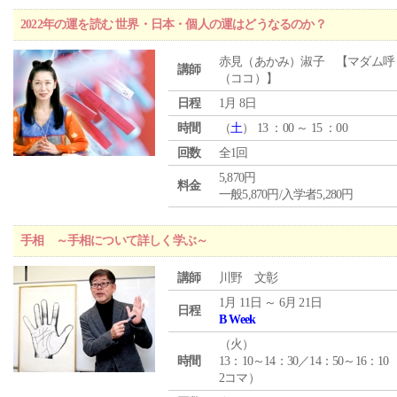
2022年の運を読む 世界・日本・個人の運はどうなるのか？
赤見（あかみ）淑子 【マダム呼
講師
（ココ）】
日程
1月 8日
時間
（
土
） 13 ：00 ～ 15 ：00
回数
全1回
5,870円
料金
一般5,870円/入学者5,280円
手相 ～手相について詳しく学ぶ～
講師
川野 文彰
1月 11日 ～ 6月 21日
日程
B Week
（
火
）
時間
13：10～14：30／14：50～16：10
2コマ）