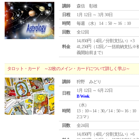
講師
森信 彰雄
日程
1月 12日 ～ 3月 30日
時間
毎週 （
水
） 14 ：50 ～ 16 ：10
回数
全12回
14,850円（4回／分割支払い）×3
料金
41,250円（12回／一括前納支払※
義開始前まで）
タロット・カード ～22枚のメイン・カードについて詳しく学ぶ～
講師
狩野 みどり
1月 12日 ～ 6月 22日
日程
B Week
（
水
）
時間
13：10～14：30／14：50～16：10
2コマ）
回数
全24回
14,850円（4回／分割支払い）×6