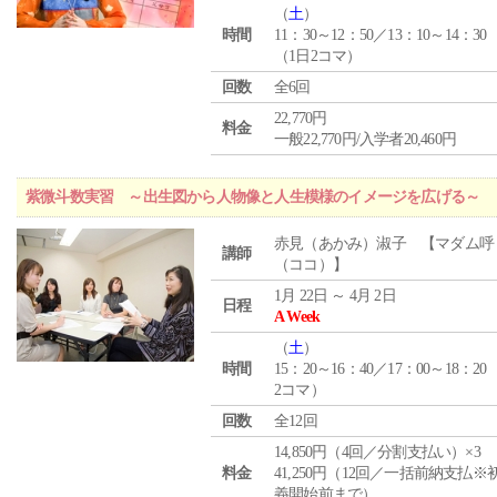
（
土
）
時間
11：30～12：50／13：10～14：30
（1日2コマ）
回数
全6回
22,770円
料金
一般22,770円/入学者20,460円
紫微斗数実習 ～出生図から人物像と人生模様のイメージを広げる～
赤見（あかみ）淑子 【マダム呼
講師
（ココ）】
1月 22日 ～ 4月 2日
日程
A Week
（
土
）
時間
15：20～16：40／17：00～18：20
2コマ）
回数
全12回
14,850円（4回／分割支払い）×3
料金
41,250円（12回／一括前納支払※
義開始前まで）