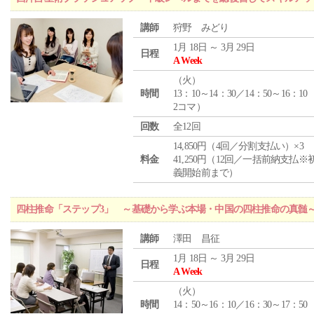
講師
狩野 みどり
1月 18日 ～ 3月 29日
日程
A Week
（
火
）
時間
13：10～14：30／14：50～16：10
2コマ）
回数
全12回
14,850円（4回／分割支払い）×3
料金
41,250円（12回／一括前納支払※
義開始前まで）
四柱推命「ステップ3」 ～基礎から学ぶ本場・中国の四柱推命の真髄
講師
澤田 昌征
1月 18日 ～ 3月 29日
日程
A Week
（
火
）
時間
14：50～16：10／16：30～17：50