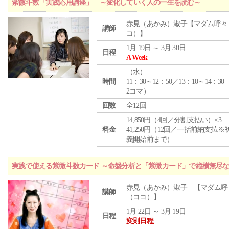
紫微斗数「実践応用講座」 ～変化していく人の一生を読む～
赤見（あかみ）淑子【マダム呼々
講師
コ）】
1月 19日 ～ 3月 30日
日程
A Week
（
水
）
時間
11：30～12：50／13：10～14：30
2コマ）
回数
全12回
14,850円（4回／分割支払い）×3
料金
41,250円（12回／一括前納支払※
義開始前まで）
実践で使える紫微斗数カード ～命盤分析と「紫微カード」で縦横無尽
赤見（あかみ）淑子 【マダム呼
講師
（ココ）】
1月 22日 ～ 3月 19日
日程
変則日程