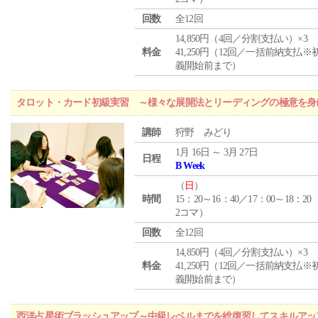
回数
全12回
14,850円（4回／分割支払い）×3
料金
41,250円（12回／一括前納支払※
義開始前まで）
タロット・カード初級実習 ～様々な展開法とリーディングの極意を身
講師
狩野 みどり
1月 16日 ～ 3月 27日
日程
B Week
（
日
）
時間
15：20～16：40／17：00～18：20
2コマ）
回数
全12回
14,850円（4回／分割支払い）×3
料金
41,250円（12回／一括前納支払※
義開始前まで）
西洋占星術ブラッシュアップ～中級レベルまでを総復習してスキルアッ