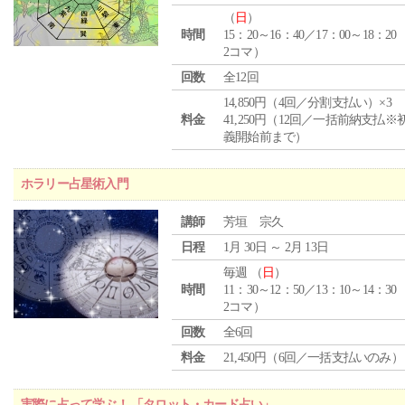
（
日
）
時間
15：20～16：40／17：00～18：20
2コマ）
回数
全12回
14,850円（4回／分割支払い）×3
料金
41,250円（12回／一括前納支払※
義開始前まで）
ホラリー占星術入門
講師
芳垣 宗久
日程
1月 30日 ～ 2月 13日
毎週 （
日
）
時間
11：30～12：50／13：10～14：30
2コマ）
回数
全6回
料金
21,450円（6回／一括支払いのみ）
実際に占って学ぶ！ 「タロット・カード占い」