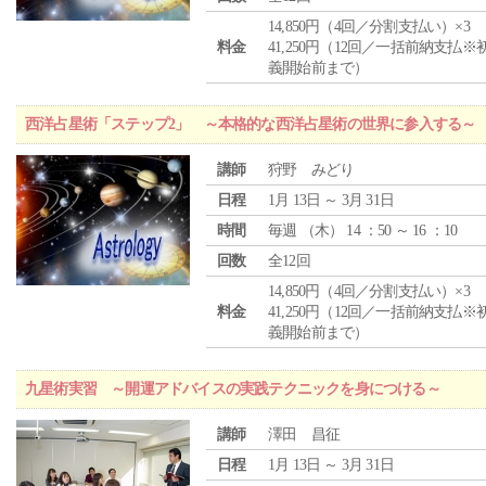
14,850円（4回／分割支払い）×3
料金
41,250円（12回／一括前納支払※
義開始前まで）
西洋占星術「ステップ2」 ～本格的な西洋占星術の世界に参入する～
講師
狩野 みどり
日程
1月 13日 ～ 3月 31日
時間
毎週 （
木
） 14 ：50 ～ 16 ：10
回数
全12回
14,850円（4回／分割支払い）×3
料金
41,250円（12回／一括前納支払※
義開始前まで）
九星術実習 ～開運アドバイスの実践テクニックを身につける～
講師
澤田 昌征
日程
1月 13日 ～ 3月 31日