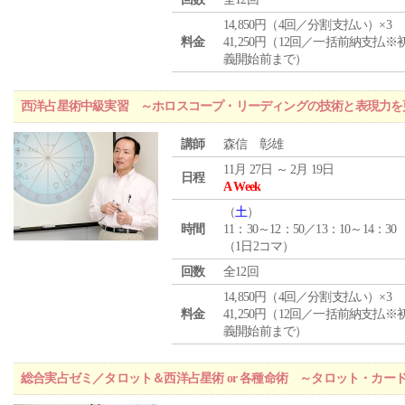
14,850円（4回／分割支払い）×3
料金
41,250円（12回／一括前納支払※
義開始前まで）
西洋占星術中級実習 ～ホロスコープ・リーディングの技術と表現力を
講師
森信 彰雄
11月 27日 ～ 2月 19日
日程
A Week
（
土
）
時間
11：30～12：50／13：10～14：30
（1日2コマ）
回数
全12回
14,850円（4回／分割支払い）×3
料金
41,250円（12回／一括前納支払※
義開始前まで）
総合実占ゼミ／タロット＆西洋占星術 or 各種命術 ～タロット・カ