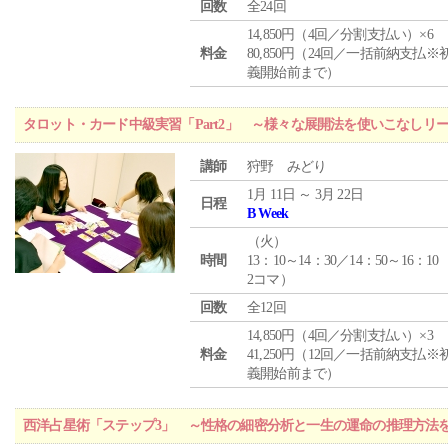
回数
全24回
14,850円（4回／分割支払い）×6
料金
80,850円（24回／一括前納支払※
義開始前まで）
タロット・カード中級実習「Part2」 ～様々な展開法を使いこなしリ
講師
狩野 みどり
1月 11日 ～ 3月 22日
日程
B Week
（
火
）
時間
13：10～14：30／14：50～16：10
2コマ）
回数
全12回
14,850円（4回／分割支払い）×3
料金
41,250円（12回／一括前納支払※
義開始前まで）
西洋占星術「ステップ3」 ～性格の細密分析と一生の運命の推理方法