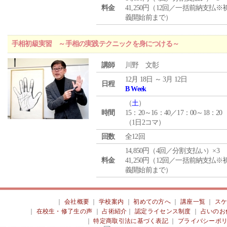
料金
41,250円（12回／一括前納支払※
義開始前まで）
手相初級実習 ～手相の実践テクニックを身につける～
講師
川野 文彰
12月 18日 ～ 3月 12日
日程
B Week
（
土
）
時間
15：20～16：40／17：00～18：20
（1日2コマ）
回数
全12回
14,850円（4回／分割支払い）×3
料金
41,250円（12回／一括前納支払※
義開始前まで）
｜
会社概要
｜
学校案内
｜
初めての方へ
｜
講座一覧
｜
ス
｜
在校生・修了生の声
｜
占術紹介
｜
認定ライセンス制度
｜
占いのお
｜
特定商取引法に基づく表記
｜
プライバシーポ