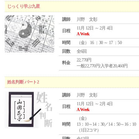
じっくり学ぶ九星
講師
川野 文彰
11月 12日 ～ 2月 4日
日程
A Week
時間
（
金
） 16 ：30 ～ 17 ：50
回数
全6回
22,770円
料金
一般22,770円/入学者20,460円
姓名判断 パート2
講師
川野 文彰
11月 12日 ～ 2月 4日
日程
A Week
（
金
）
時間
13：10～14：30／14：50～16：10
（1日2コマ）
回数
全12回