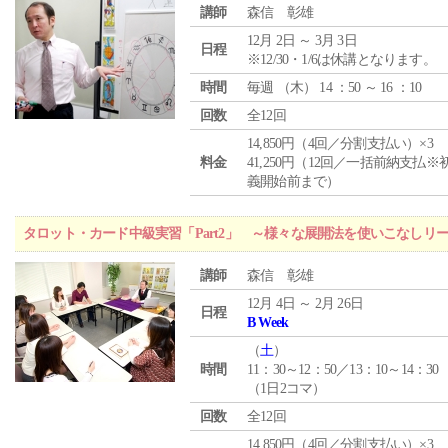
講師
森信 彰雄
12月 2日 ～ 3月 3日
日程
※12/30・1/6は休講となります。
時間
毎週 （
木
） 14 ：50 ～ 16 ：10
回数
全12回
14,850円（4回／分割支払い）×3
料金
41,250円（12回／一括前納支払※
義開始前まで）
タロット・カード中級実習「Part2」 ～様々な展開法を使いこなしリ
講師
森信 彰雄
12月 4日 ～ 2月 26日
日程
B Week
（
土
）
時間
11：30～12：50／13：10～14：30
（1日2コマ）
回数
全12回
14,850円（4回／分割支払い）×3