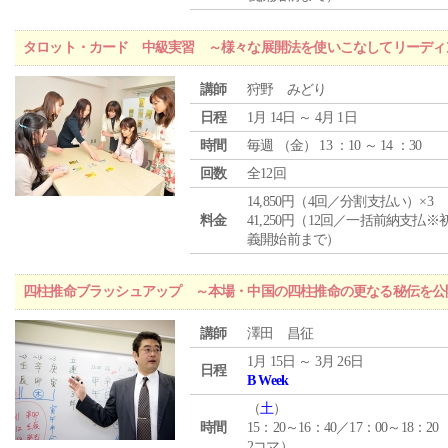
タロット・カード 中級実習 ～様々な展開法を使いこなしてリーディ
講師
狩野 みどり
日程
1月 14日 ～ 4月 1日
時間
毎週 （
金
） 13 ：10 ～ 14 ：30
回数
全12回
14,850円（4回／分割支払い）×3
料金
41,250円（12回／一括前納支払※
義開始前まで）
四柱推命ブラッシュアップ ～本場・中国の四柱推命の更なる秘伝を公
講師
澤田 昌征
1月 15日 ～ 3月 26日
日程
B Week
（
土
）
時間
15：20～16：40／17：00～18：20
2コマ）