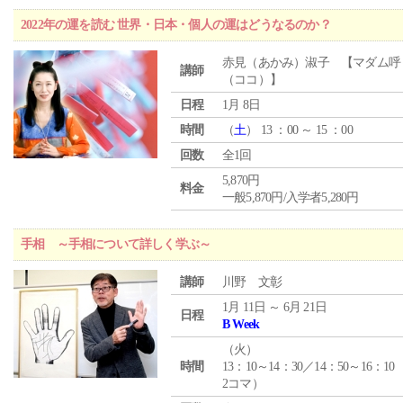
2022年の運を読む 世界・日本・個人の運はどうなるのか？
赤見（あかみ）淑子 【マダム呼
講師
（ココ）】
日程
1月 8日
時間
（
土
） 13 ：00 ～ 15 ：00
回数
全1回
5,870円
料金
一般5,870円/入学者5,280円
手相 ～手相について詳しく学ぶ～
講師
川野 文彰
1月 11日 ～ 6月 21日
日程
B Week
（
火
）
時間
13：10～14：30／14：50～16：10
2コマ）