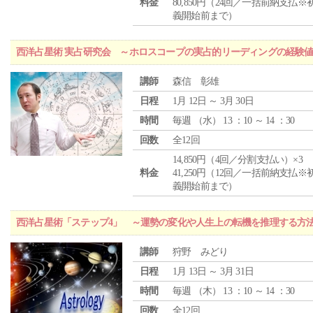
料金
80,850円（24回／一括前納支払※
義開始前まで）
西洋占星術 実占研究会 ～ホロスコープの実占的リーディングの経験
講師
森信 彰雄
日程
1月 12日 ～ 3月 30日
時間
毎週 （
水
） 13 ：10 ～ 14 ：30
回数
全12回
14,850円（4回／分割支払い）×3
料金
41,250円（12回／一括前納支払※
義開始前まで）
西洋占星術「ステップ4」 ～運勢の変化や人生上の転機を推理する方
講師
狩野 みどり
日程
1月 13日 ～ 3月 31日
時間
毎週 （
木
） 13 ：10 ～ 14 ：30
回数
全12回