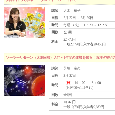
講師
大木 華子
日程
2月 22日 ～ 3月 29日
時間
毎週 （
火
） 11 ：30 ～ 12 ：50
回数
全6回
22,770円
料金
一般22,770円/入学者20,460円
ソーラーリターン（太陽回帰）入門～1年間の運勢を知る！西洋占星術
講師
芳垣 宗久
日程
2月 27日
（
日
） 14 ：00 ～ 18 ：00
時間
（休憩20分1回含む）
回数
全1回
10,760円
料金
一般10,760円/入学者9,680円