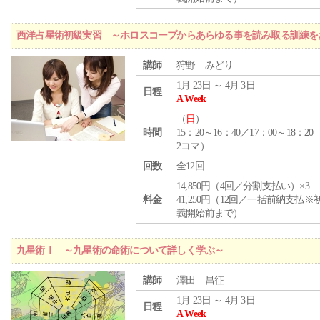
西洋占星術初級実習 ～ホロスコープからあらゆる事を読み取る訓練を
講師
狩野 みどり
1月 23日 ～ 4月 3日
日程
A Week
（
日
）
時間
15：20～16：40／17：00～18：20
2コマ）
回数
全12回
14,850円（4回／分割支払い）×3
料金
41,250円（12回／一括前納支払※
義開始前まで）
九星術Ⅰ ～九星術の命術について詳しく学ぶ～
講師
澤田 昌征
1月 23日 ～ 4月 3日
日程
A Week