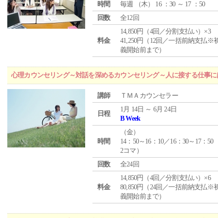
時間
毎週 （
木
） 16 ：30 ～ 17 ：50
回数
全12回
14,850円（4回／分割支払い）×3
料金
41,250円（12回／一括前納支払※
義開始前まで）
心理カウンセリング～対話を深めるカウンセリング～人に接する仕事には
講師
ＴＭＡカウンセラー
1月 14日 ～ 6月 24日
日程
B Week
（
金
）
時間
14：50～16：10／16：30～17：50
2コマ）
回数
全24回
14,850円（4回／分割支払い）×6
料金
80,850円（24回／一括前納支払※
義開始前まで）