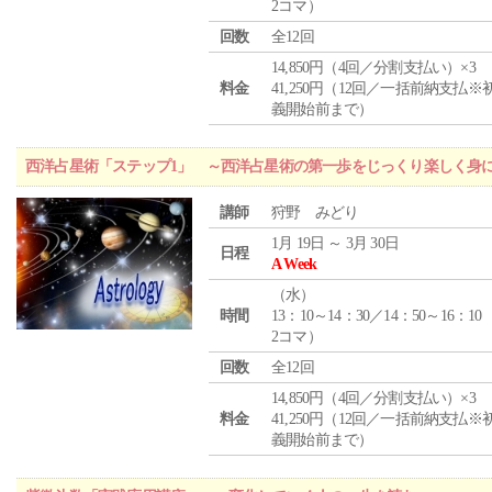
2コマ）
回数
全12回
14,850円（4回／分割支払い）×3
料金
41,250円（12回／一括前納支払※
義開始前まで）
西洋占星術「ステップ1」 ～西洋占星術の第一歩をじっくり楽しく身
講師
狩野 みどり
1月 19日 ～ 3月 30日
日程
A Week
（
水
）
時間
13：10～14：30／14：50～16：10
2コマ）
回数
全12回
14,850円（4回／分割支払い）×3
料金
41,250円（12回／一括前納支払※
義開始前まで）