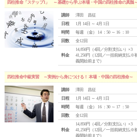
四柱推命「ステップ1」 ～基礎から学ぶ本場・中国の四柱推命の真髄
講師
澤田 昌征
日程
1月 14日 ～ 4月 1日
時間
毎週 （
金
） 14 ：50 ～ 16 ：10
回数
全12回
14,850円（4回／分割支払い）×3
料金
41,250円（12回／一括前納支払※
義開始前まで）
四柱推命中級実習 ～実例から身につける！ 本場・中国の四柱推命～
講師
澤田 昌征
日程
1月 14日 ～ 4月 1日
時間
毎週 （
金
） 16 ：30 ～ 17 ：50
回数
全12回
14,850円（4回／分割支払い）×3
料金
41,250円（12回／一括前納支払※
義開始前まで）