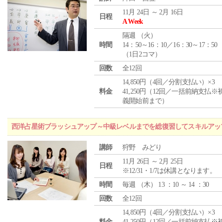
11月 24日 ～ 2月 16日
日程
A Week
隔週 （
火
）
時間
14：50～16：10／16：30～17：50
（1日2コマ）
回数
全12回
14,850円（4回／分割支払い）×3
料金
41,250円（12回／一括前納支払※
義開始前まで）
西洋占星術ブラッシュアップ～中級レベルまでを総復習してスキルアッ
講師
狩野 みどり
11月 26日 ～ 2月 25日
日程
※12/31・1/7は休講となります。
時間
毎週 （
木
） 13 ：10 ～ 14 ：30
回数
全12回
14,850円（4回／分割支払い）×3
料金
41,250円（12回／一括前納支払※