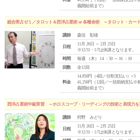
義開始前まで）
総合実占ゼミ／タロット＆西洋占星術 or 各種命術 ～タロット・カ
講師
森信 彰雄
11月 26日 ～ 2月 25日
日程
※12/31・1/7は休講となります。
時間
毎週 （
木
） 14 ：50 ～ 16 ：10
回数
全12回
14,850円（4回／分割支払い）×3
料金
41,250円（12回／一括前納支払※
義開始前まで）
西洋占星術中級実習 ～ホロスコープ・リーディングの技術と表現力を
講師
狩野 みどり
11月 26日 ～ 2月 25日
日程
※12/31・1/7は休講となります。