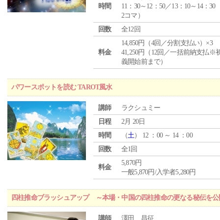
時間
11：30～12：50／13：10～14：30
2コマ）
回数
全12回
14,850円（4回／分割支払い）×3
料金
41,250円（12回／一括前納支払※
義開始前まで）
パワースポットを読む TAROT風水
講師
ラクシュミー
日程
2月 20日
時間
（
土
） 12 ：00 ～ 14 ：00
回数
全1回
5,870円
料金
一般5,870円/入学者5,280円
四柱推命ブラッシュアップ ～本場・中国の四柱推命の更なる秘伝を公
講師
澤田 昌征