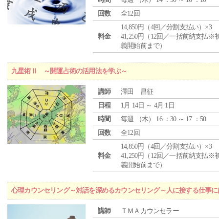
回数
全12回
14,850円（4回／分割支払い）×3
料金
41,250円（12回／一括前納支払※
義開始前まで）
九星術Ⅱ ～開運占術の活用法を学ぶ～
講師
澤田 昌征
日程
1月 14日 ～ 4月 1日
時間
毎週 （
木
） 16 ：30 ～ 17 ：50
回数
全12回
14,850円（4回／分割支払い）×3
料金
41,250円（12回／一括前納支払※
義開始前まで）
心理カウンセリング～対話を深めるカウンセリング～人に接する仕事には
講師
ＴＭＡカウンセラー