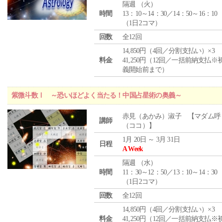
隔週 （
火
）
時間
13：10～14：30／14：50～16：10
（1日2コマ）
回数
全12回
14,850円（4回／分割支払い）×3
料金
41,250円（12回／一括前納支払※
義開始前まで）
紫微斗数Ⅰ ～恐いほどよく当たる！中国占星術の奥義～
赤見（あかみ）淑子 【マダム呼
講師
（ココ）】
1月 20日 ～ 3月 31日
日程
A Week
隔週 （
水
）
時間
11：30～12：50／13：10～14：30
（1日2コマ）
回数
全12回
14,850円（4回／分割支払い）×3
料金
41,250円（12回／一括前納支払※