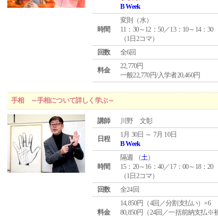
B Week
変則（水）
時間
11：30～12：50／13：10～14：30
（1日2コマ）
回数
全6回
22,770円
料金
一般22,770円/入学者20,460円
手相 ～手相について詳しく学ぶ～
講師
川野 文彰
1月 30日 ～ 7月 10日
日程
B Week
隔週 （
土
）
時間
15：20～16：40／17：00～18：20
（1日2コマ）
回数
全24回
14,850円（4回／分割支払い）×6
料金
80,850円（24回／一括前納支払※