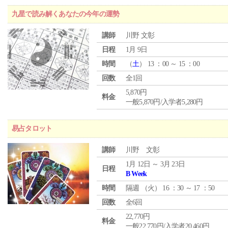
九星で読み解くあなたの今年の運勢
講師
川野 文彰
日程
1月 9日
時間
（
土
） 13 ：00 ～ 15 ：00
回数
全1回
5,870円
料金
一般5,870円/入学者5,280円
易占タロット
講師
川野 文彰
1月 12日 ～ 3月 23日
日程
B Week
時間
隔週 （
火
） 16 ：30 ～ 17 ：50
回数
全6回
22,770円
料金
一般22,770円/入学者20,460円