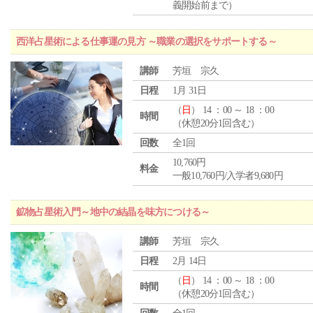
義開始前まで）
西洋占星術による仕事運の見方 ～職業の選択をサポートする～
講師
芳垣 宗久
日程
1月 31日
（
日
） 14 ：00 ～ 18 ：00
時間
（休憩20分1回含む）
回数
全1回
10,760円
料金
一般10,760円/入学者9,680円
鉱物占星術入門～地中の結晶を味方につける～
講師
芳垣 宗久
日程
2月 14日
（
日
） 14 ：00 ～ 18 ：00
時間
（休憩20分1回含む）