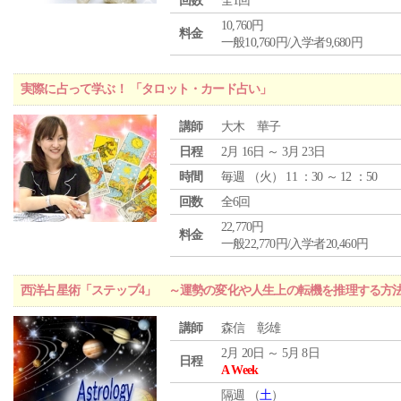
回数
全1回
10,760円
料金
一般10,760円/入学者9,680円
実際に占って学ぶ！ 「タロット・カード占い」
講師
大木 華子
日程
2月 16日 ～ 3月 23日
時間
毎週 （
火
） 11 ：30 ～ 12 ：50
回数
全6回
22,770円
料金
一般22,770円/入学者20,460円
西洋占星術「ステップ4」 ～運勢の変化や人生上の転機を推理する方
講師
森信 彰雄
2月 20日 ～ 5月 8日
日程
A Week
隔週 （
土
）