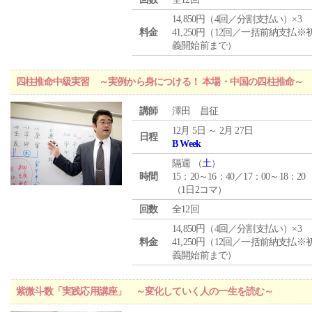
14,850円（4回／分割支払い）×3
料金
41,250円（12回／一括前納支払※
義開始前まで）
四柱推命中級実習 ～実例から身につける！ 本場・中国の四柱推命～
講師
澤田 昌征
12月 5日 ～ 2月 27日
日程
B Week
隔週 （
土
）
時間
15：20～16：40／17：00～18：20
（1日2コマ）
回数
全12回
14,850円（4回／分割支払い）×3
料金
41,250円（12回／一括前納支払※
義開始前まで）
紫微斗数「実践応用講座」 ～変化していく人の一生を読む～