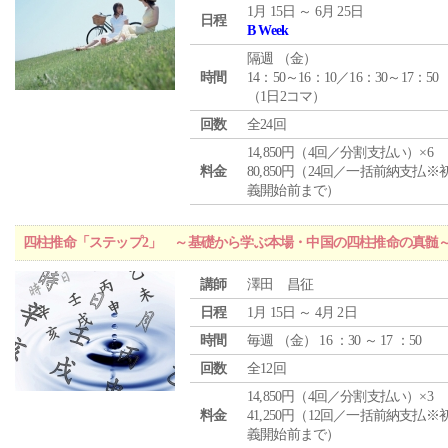
1月 15日 ～ 6月 25日
日程
B Week
隔週 （
金
）
時間
14：50～16：10／16：30～17：50
（1日2コマ）
回数
全24回
14,850円（4回／分割支払い）×6
料金
80,850円（24回／一括前納支払※
義開始前まで）
四柱推命「ステップ2」 ～基礎から学ぶ本場・中国の四柱推命の真髄
講師
澤田 昌征
日程
1月 15日 ～ 4月 2日
時間
毎週 （
金
） 16 ：30 ～ 17 ：50
回数
全12回
14,850円（4回／分割支払い）×3
料金
41,250円（12回／一括前納支払※
義開始前まで）