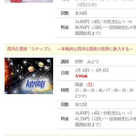
（1日2コマ）
回数
全24回
14,850円（4回／分割支払い）×6
料金
80,850円（24回／一括前納支払※
義開始前まで）
西洋占星術「ステップ2」 ～本格的な西洋占星術の世界に参入する～
講師
狩野 みどり
1月 24日 ～ 4月 4日
日程
A Week
隔週 （
日
）
時間
15：20～16：40／17：00～18：20
2コマ）
回数
全12回
14,850円（4回／分割支払い）×3
料金
41,250円（12回／一括前納支払※
義開始前まで）