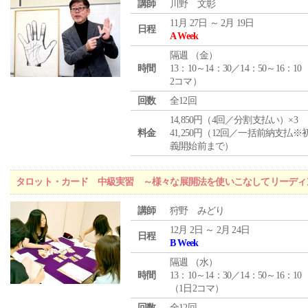
講師
川野 文彰
11月 27日 ～ 2月 19日
日程
A Week
隔週 （
金
）
時間
13：10～14：30／14：50～16：10
2コマ）
回数
全12回
14,850円（4回／分割支払い）×3
料金
41,250円（12回／一括前納支払※
義開始前まで）
タロット・カード 中級実習 ～様々な展開法を使いこなしてリーディ
講師
狩野 みどり
12月 2日 ～ 2月 24日
日程
B Week
隔週 （
水
）
時間
13：10～14：30／14：50～16：10
（1日2コマ）
回数
全12回