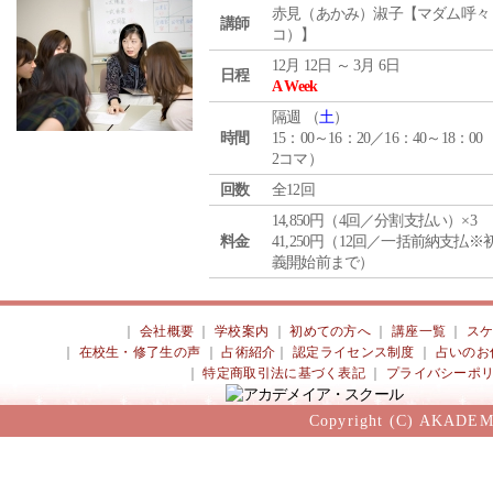
赤見（あかみ）淑子【マダム呼々
講師
コ）】
12月 12日 ～ 3月 6日
日程
A Week
隔週 （
土
）
時間
15：00～16：20／16：40～18：00
2コマ）
回数
全12回
14,850円（4回／分割支払い）×3
料金
41,250円（12回／一括前納支払※
義開始前まで）
｜
会社概要
｜
学校案内
｜
初めての方へ
｜
講座一覧
｜
ス
｜
在校生・修了生の声
｜
占術紹介
｜
認定ライセンス制度
｜
占いのお
｜
特定商取引法に基づく表記
｜
プライバシーポ
Copyright (C) AKADEM