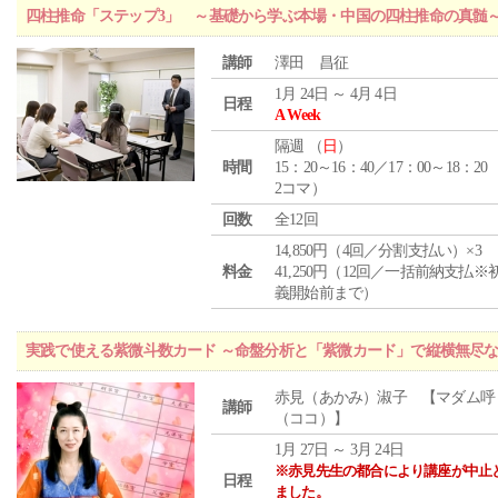
四柱推命「ステップ3」 ～基礎から学ぶ本場・中国の四柱推命の真髄
講師
澤田 昌征
1月 24日 ～ 4月 4日
日程
A Week
隔週 （
日
）
時間
15：20～16：40／17：00～18：20
2コマ）
回数
全12回
14,850円（4回／分割支払い）×3
料金
41,250円（12回／一括前納支払※
義開始前まで）
実践で使える紫微斗数カード ～命盤分析と「紫微カード」で縦横無尽
赤見（あかみ）淑子 【マダム呼
講師
（ココ）】
1月 27日 ～ 3月 24日
※赤見先生の都合により講座が中止
日程
ました。