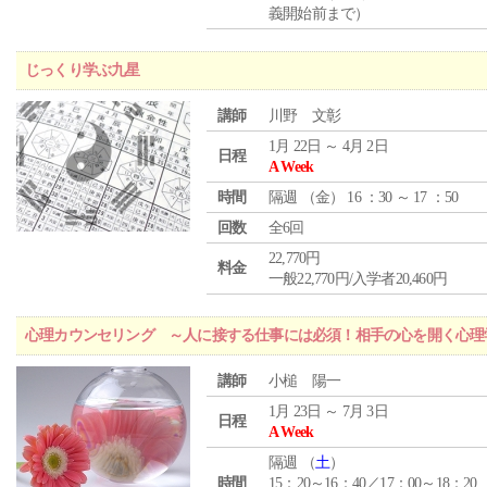
義開始前まで）
じっくり学ぶ九星
講師
川野 文彰
1月 22日 ～ 4月 2日
日程
A Week
時間
隔週 （
金
） 16 ：30 ～ 17 ：50
回数
全6回
22,770円
料金
一般22,770円/入学者20,460円
心理カウンセリング ～人に接する仕事には必須！相手の心を開く心理
講師
小槌 陽一
1月 23日 ～ 7月 3日
日程
A Week
隔週 （
土
）
時間
15：20～16：40／17：00～18：20