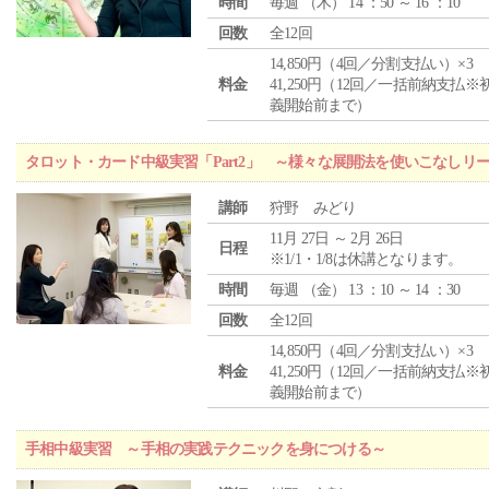
時間
毎週 （
木
） 14 ：50 ～ 16 ：10
回数
全12回
14,850円（4回／分割支払い）×3
料金
41,250円（12回／一括前納支払※
義開始前まで）
タロット・カード中級実習「Part2」 ～様々な展開法を使いこなしリ
講師
狩野 みどり
11月 27日 ～ 2月 26日
日程
※1/1・1/8は休講となります。
時間
毎週 （
金
） 13 ：10 ～ 14 ：30
回数
全12回
14,850円（4回／分割支払い）×3
料金
41,250円（12回／一括前納支払※
義開始前まで）
手相中級実習 ～手相の実践テクニックを身につける～