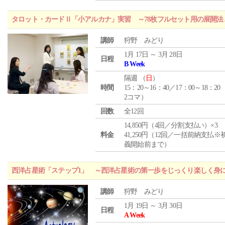
タロット・カードⅡ「小アルカナ」実習 ～78枚フルセット用の展開
講師
狩野 みどり
1月 17日 ～ 3月 28日
日程
B Week
隔週 （
日
）
時間
15：20～16：40／17：00～18：20
2コマ）
回数
全12回
14,850円（4回／分割支払い）×3
料金
41,250円（12回／一括前納支払※
義開始前まで）
西洋占星術「ステップ1」 ～西洋占星術の第一歩をじっくり楽しく身
講師
狩野 みどり
1月 19日 ～ 3月 30日
日程
A Week