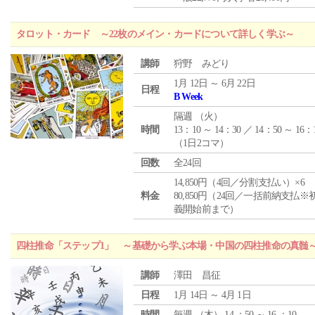
タロット・カード ～22枚のメイン・カードについて詳しく学ぶ～
講師
狩野 みどり
1月 12日 ～ 6月 22日
日程
B Week
隔週 （
火
）
時間
13：10 ～ 14：30 ／ 14：50 ～ 16：
（1日2コマ）
回数
全24回
14,850円（4回／分割支払い）×6
料金
80,850円（24回／一括前納支払※
義開始前まで）
四柱推命「ステップ1」 ～基礎から学ぶ本場・中国の四柱推命の真髄
講師
澤田 昌征
日程
1月 14日 ～ 4月 1日
時間
毎週 （
木
） 14 ：50 ～ 16 ：10