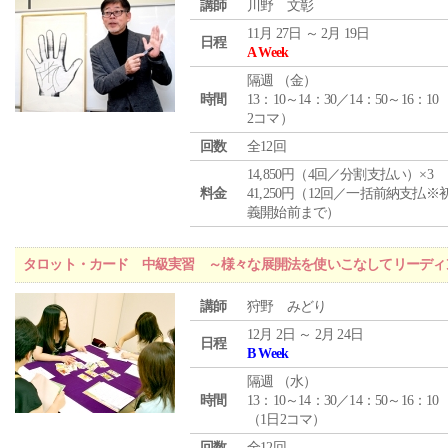
講師
川野 文彰
11月 27日 ～ 2月 19日
日程
A Week
隔週 （
金
）
時間
13：10～14：30／14：50～16：10
2コマ）
回数
全12回
14,850円（4回／分割支払い）×3
料金
41,250円（12回／一括前納支払※
義開始前まで）
タロット・カード 中級実習 ～様々な展開法を使いこなしてリーディ
講師
狩野 みどり
12月 2日 ～ 2月 24日
日程
B Week
隔週 （
水
）
時間
13：10～14：30／14：50～16：10
（1日2コマ）
回数
全12回