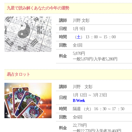
九星で読み解くあなたの今年の運勢
講師
川野 文彰
日程
1月 9日
時間
（
土
） 13 ：00 ～ 15 ：00
回数
全1回
5,870円
料金
一般5,870円/入学者5,280円
易占タロット
講師
川野 文彰
1月 12日 ～ 3月 23日
日程
B Week
時間
隔週 （
火
） 16 ：30 ～ 17 ：50
回数
全6回
22,770円
料金
一般22,770円/入学者20,460円