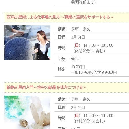
義開始前まで）
西洋占星術による仕事運の見方 ～職業の選択をサポートする～
講師
芳垣 宗久
日程
1月 31日
（
日
） 14 ：00 ～ 18 ：00
時間
（休憩20分1回含む）
回数
全1回
10,760円
料金
一般10,760円/入学者9,680円
鉱物占星術入門～地中の結晶を味方につける～
講師
芳垣 宗久
日程
2月 14日
（
日
） 14 ：00 ～ 18 ：00
時間
（休憩20分1回含む）