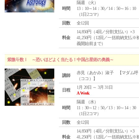
隔週 （
火
）
時間
13：10～14：30／14：50～16：10
（1日2コマ）
回数
全12回
14,850円（4回／分割支払い）×3
料金
41,250円（12回／一括前納支払※
義開始前まで）
紫微斗数Ⅰ ～恐いほどよく当たる！中国占星術の奥義～
赤見（あかみ）淑子 【マダム呼
講師
（ココ）】
1月 20日 ～ 3月 31日
日程
A Week
隔週 （
水
）
時間
11：30～12：50／13：10～14：30
（1日2コマ）
回数
全12回
14,850円（4回／分割支払い）×3
料金
41,250円（12回／一括前納支払※