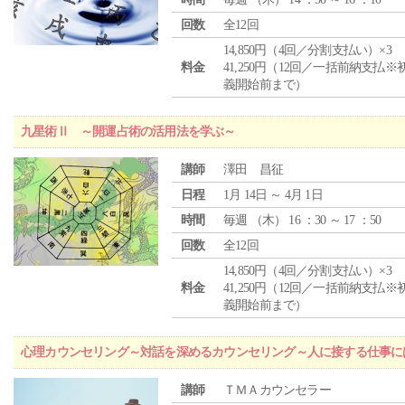
回数
全12回
14,850円（4回／分割支払い）×3
料金
41,250円（12回／一括前納支払※
義開始前まで）
九星術Ⅱ ～開運占術の活用法を学ぶ～
講師
澤田 昌征
日程
1月 14日 ～ 4月 1日
時間
毎週 （
木
） 16 ：30 ～ 17 ：50
回数
全12回
14,850円（4回／分割支払い）×3
料金
41,250円（12回／一括前納支払※
義開始前まで）
心理カウンセリング～対話を深めるカウンセリング～人に接する仕事には
講師
ＴＭＡカウンセラー