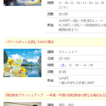
時間
11：30～12：50／13：10～14：30
2コマ）
回数
全12回
14,850円（4回／分割支払い）×3
料金
41,250円（12回／一括前納支払※
義開始前まで）
パワースポットを読む TAROT風水
講師
ラクシュミー
日程
2月 20日
時間
（
土
） 12 ：00 ～ 14 ：00
回数
全1回
5,870円
料金
一般5,870円/入学者5,280円
四柱推命ブラッシュアップ ～本場・中国の四柱推命の更なる秘伝を公
講師
澤田 昌征