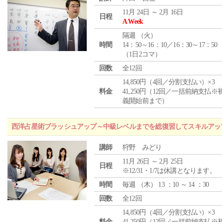
11月 24日 ～ 2月 16日
日程
A Week
隔週 （
火
）
時間
14：50～16：10／16：30～17：50
（1日2コマ）
回数
全12回
14,850円（4回／分割支払い）×3
料金
41,250円（12回／一括前納支払※
義開始前まで）
西洋占星術ブラッシュアップ～中級レベルまでを総復習してスキルアッ
講師
狩野 みどり
11月 26日 ～ 2月 25日
日程
※12/31・1/7は休講となります。
時間
毎週 （
木
） 13 ：10 ～ 14 ：30
回数
全12回
14,850円（4回／分割支払い）×3
料金
41,250円（12回／一括前納支払※