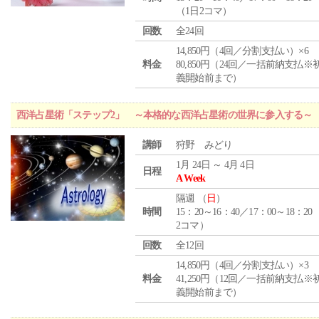
（1日2コマ）
回数
全24回
14,850円（4回／分割支払い）×6
料金
80,850円（24回／一括前納支払※
義開始前まで）
西洋占星術「ステップ2」 ～本格的な西洋占星術の世界に参入する～
講師
狩野 みどり
1月 24日 ～ 4月 4日
日程
A Week
隔週 （
日
）
時間
15：20～16：40／17：00～18：20
2コマ）
回数
全12回
14,850円（4回／分割支払い）×3
料金
41,250円（12回／一括前納支払※
義開始前まで）