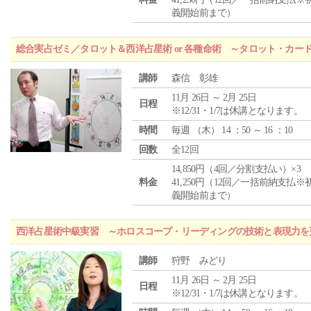
義開始前まで）
総合実占ゼミ／タロット＆西洋占星術 or 各種命術 ～タロット・カ
講師
森信 彰雄
11月 26日 ～ 2月 25日
日程
※12/31・1/7は休講となります。
時間
毎週 （
木
） 14 ：50 ～ 16 ：10
回数
全12回
14,850円（4回／分割支払い）×3
料金
41,250円（12回／一括前納支払※
義開始前まで）
西洋占星術中級実習 ～ホロスコープ・リーディングの技術と表現力を
講師
狩野 みどり
11月 26日 ～ 2月 25日
日程
※12/31・1/7は休講となります。