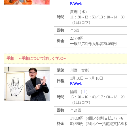
B Week
変則（水）
時間
11：30～12：50／13：10～14：30
（1日2コマ）
回数
全6回
22,770円
料金
一般22,770円/入学者20,460円
手相 ～手相について詳しく学ぶ～
講師
川野 文彰
1月 30日 ～ 7月 10日
日程
B Week
隔週 （
土
）
時間
15：20～16：40／17：00～18：20
（1日2コマ）
回数
全24回
14,850円（4回／分割支払い）×6
料金
80,850円（24回／一括前納支払※