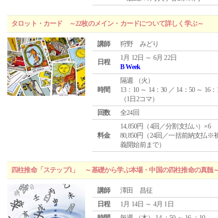
タロット・カード ～22枚のメイン・カードについて詳しく学ぶ～
講師
狩野 みどり
1月 12日 ～ 6月 22日
日程
B Week
隔週 （
火
）
時間
13：10 ～ 14：30 ／ 14：50 ～ 16：
（1日2コマ）
回数
全24回
14,850円（4回／分割支払い）×6
料金
80,850円（24回／一括前納支払※
義開始前まで）
四柱推命「ステップ1」 ～基礎から学ぶ本場・中国の四柱推命の真髄
講師
澤田 昌征
日程
1月 14日 ～ 4月 1日
時間
毎週 （
木
） 14 ：50 ～ 16 ：10