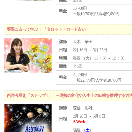
回数
全1回
10,760円
料金
一般10,760円/入学者9,680円
実際に占って学ぶ！ 「タロット・カード占い」
講師
大木 華子
日程
2月 16日 ～ 3月 23日
時間
毎週 （
火
） 11 ：30 ～ 12 ：50
回数
全6回
22,770円
料金
一般22,770円/入学者20,460円
西洋占星術「ステップ4」 ～運勢の変化や人生上の転機を推理する方
講師
森信 彰雄
2月 20日 ～ 5月 8日
日程
A Week
隔週 （
土
）