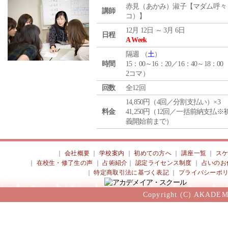
赤見（あかみ）淑子【マダム呼々
講師
コ）】
12月 12日 ～ 3月 6日
日程
A Week
隔週 （
土
）
時間
15：00～16：20／16：40～18：00
2コマ）
回数
全12回
14,850円（4回／分割支払い）×3
料金
41,250円（12回／一括前納支払※
義開始前まで）
｜
会社概要
｜
学校案内
｜
初めての方へ
｜
講座一覧
｜
ス
｜
在校生・修了生の声
｜
占術紹介
｜
認定ライセンス制度
｜
占いのお
｜
特定商取引法に基づく表記
｜
プライバシーポ
Copyright (C) AKADEM