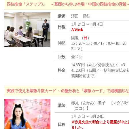
四柱推命「ステップ3」 ～基礎から学ぶ本場・中国の四柱推命の真髄
講師
澤田 昌征
1月 24日 ～ 4月 4日
日程
A Week
隔週 （
日
）
時間
15：20～16：40／17：00～18：20
2コマ）
回数
全12回
14,850円（4回／分割支払い）×3
料金
41,250円（12回／一括前納支払※
義開始前まで）
実践で使える紫微斗数カード ～命盤分析と「紫微カード」で縦横無尽
赤見（あかみ）淑子 【マダム呼
講師
（ココ）】
1月 27日 ～ 3月 24日
※赤見先生の都合により講座が中止
日程
ました。