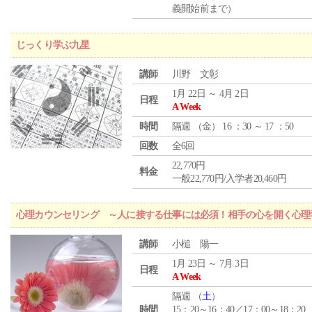
義開始前まで）
じっくり学ぶ九星
講師
川野 文彰
1月 22日 ～ 4月 2日
日程
A Week
時間
隔週 （
金
） 16 ：30 ～ 17 ：50
回数
全6回
22,770円
料金
一般22,770円/入学者20,460円
心理カウンセリング ～人に接する仕事には必須！相手の心を開く心理
講師
小槌 陽一
1月 23日 ～ 7月 3日
日程
A Week
隔週 （
土
）
時間
15：20～16：40／17：00～18：20