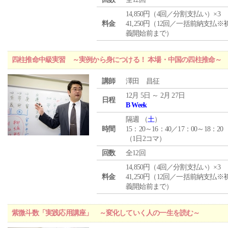
14,850円（4回／分割支払い）×3
料金
41,250円（12回／一括前納支払※
義開始前まで）
四柱推命中級実習 ～実例から身につける！ 本場・中国の四柱推命～
講師
澤田 昌征
12月 5日 ～ 2月 27日
日程
B Week
隔週 （
土
）
時間
15：20～16：40／17：00～18：20
（1日2コマ）
回数
全12回
14,850円（4回／分割支払い）×3
料金
41,250円（12回／一括前納支払※
義開始前まで）
紫微斗数「実践応用講座」 ～変化していく人の一生を読む～