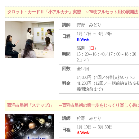
タロット・カードⅡ「小アルカナ」実習 ～78枚フルセット用の展開
講師
狩野 みどり
1月 17日 ～ 3月 28日
日程
B Week
隔週 （
日
）
時間
15：20～16：40／17：00～18：20
2コマ）
回数
全12回
14,850円（4回／分割支払い）×3
料金
41,250円（12回／一括前納支払※
義開始前まで）
西洋占星術「ステップ1」 ～西洋占星術の第一歩をじっくり楽しく身
講師
狩野 みどり
1月 19日 ～ 3月 30日
日程
A Week