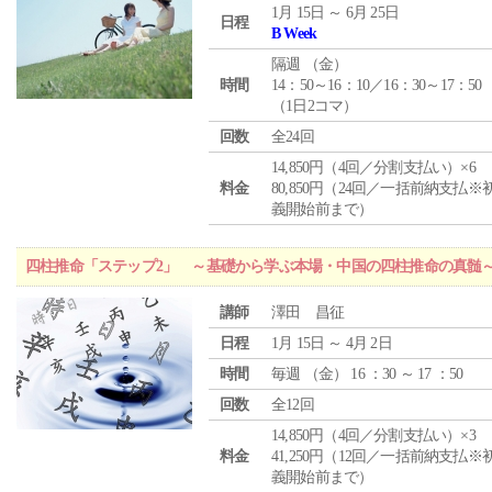
1月 15日 ～ 6月 25日
日程
B Week
隔週 （
金
）
時間
14：50～16：10／16：30～17：50
（1日2コマ）
回数
全24回
14,850円（4回／分割支払い）×6
料金
80,850円（24回／一括前納支払※
義開始前まで）
四柱推命「ステップ2」 ～基礎から学ぶ本場・中国の四柱推命の真髄
講師
澤田 昌征
日程
1月 15日 ～ 4月 2日
時間
毎週 （
金
） 16 ：30 ～ 17 ：50
回数
全12回
14,850円（4回／分割支払い）×3
料金
41,250円（12回／一括前納支払※
義開始前まで）