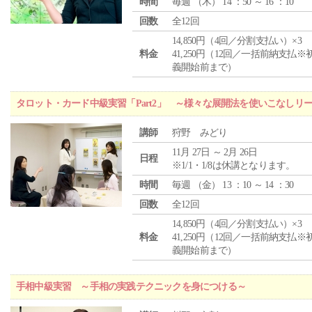
時間
毎週 （
木
） 14 ：50 ～ 16 ：10
回数
全12回
14,850円（4回／分割支払い）×3
料金
41,250円（12回／一括前納支払※
義開始前まで）
タロット・カード中級実習「Part2」 ～様々な展開法を使いこなしリ
講師
狩野 みどり
11月 27日 ～ 2月 26日
日程
※1/1・1/8は休講となります。
時間
毎週 （
金
） 13 ：10 ～ 14 ：30
回数
全12回
14,850円（4回／分割支払い）×3
料金
41,250円（12回／一括前納支払※
義開始前まで）
手相中級実習 ～手相の実践テクニックを身につける～