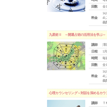
回数
全
1
料金
4
義
九星術Ⅱ ～開運占術の活用法を学ぶ～
講師
澤
日程
1月
時間
毎
回数
全
1
料金
4
義
心理カウンセリング～対話を深めるカウ
講師
Ｔ