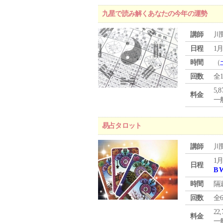
九星で読み解くあなたの今年の運勢
講師
川
日程
1月
時間
（
回数
全
5,
料金
一般
易占タロット
講師
川
1月
日程
B 
時間
隔
回数
全
22
料金
一般