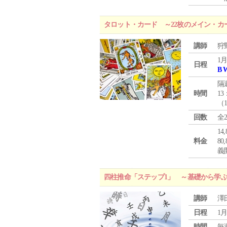
タロット・カード ～22枚のメイン・カ
講師
狩
1月
日程
B 
隔
時間
13
（
回数
全
1
料金
8
義
四柱推命「ステップ1」 ～基礎から学
講師
澤
日程
1月
時間
毎