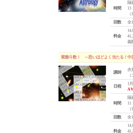
隔
時間
13
（
回数
全
1
料金
4
義
紫微斗数Ⅰ ～恐いほどよく当たる！中
赤
講師
（
1月
日程
A 
隔
時間
11
（
回数
全
1
料金
4