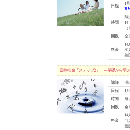
1月
日程
B 
隔
時間
14
（
回数
全
1
料金
8
義
四柱推命「ステップ2」 ～基礎から学
講師
澤
日程
1月
時間
毎
回数
全
1
料金
4
義