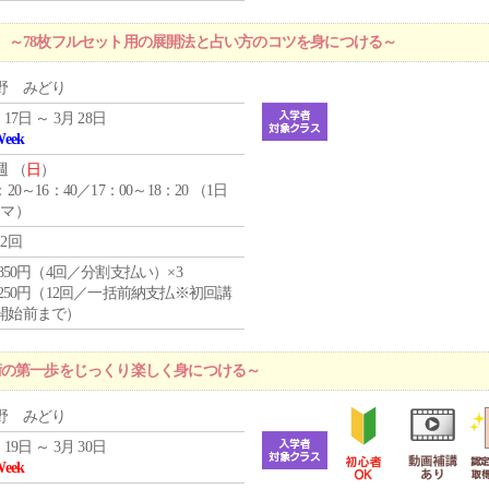
 ～78枚フルセット用の展開法と占い方のコツを身につける～
野 みどり
 17日 ～ 3月 28日
Week
週 （
日
）
：20～16：40／17：00～18：20 （1日
コマ）
12回
4,850円（4回／分割支払い）×3
1,250円（12回／一括前納支払※初回講
開始前まで）
術の第一歩をじっくり楽しく身につける～
野 みどり
 19日 ～ 3月 30日
Week