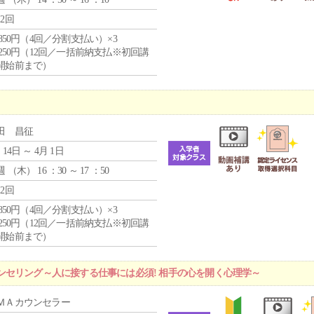
12回
4,850円（4回／分割支払い）×3
1,250円（12回／一括前納支払※初回講
開始前まで）
田 昌征
 14日 ～ 4月 1日
週 （
木
） 16 ：30 ～ 17 ：50
12回
4,850円（4回／分割支払い）×3
1,250円（12回／一括前納支払※初回講
開始前まで）
ンセリング～人に接する仕事には必須! 相手の心を開く心理学～
ＭＡカウンセラー