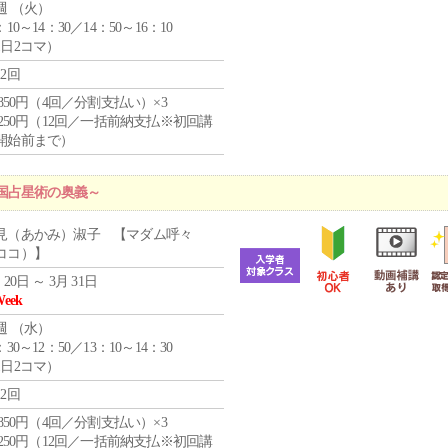
週 （
火
）
：10～14：30／14：50～16：10
1日2コマ）
12回
4,850円（4回／分割支払い）×3
1,250円（12回／一括前納支払※初回講
開始前まで）
国占星術の奥義～
見（あかみ）淑子 【マダム呼々
ココ）】
 20日 ～ 3月 31日
Week
週 （
水
）
：30～12：50／13：10～14：30
1日2コマ）
12回
4,850円（4回／分割支払い）×3
1,250円（12回／一括前納支払※初回講