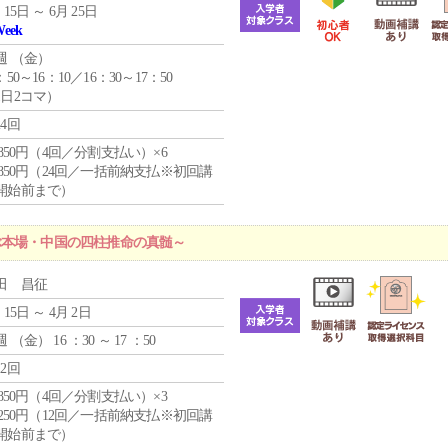
 15日 ～ 6月 25日
Week
週 （
金
）
：50～16：10／16：30～17：50
1日2コマ）
24回
4,850円（4回／分割支払い）×6
0,850円（24回／一括前納支払※初回講
開始前まで）
ぶ本場・中国の四柱推命の真髄～
田 昌征
 15日 ～ 4月 2日
週 （
金
） 16 ：30 ～ 17 ：50
12回
4,850円（4回／分割支払い）×3
1,250円（12回／一括前納支払※初回講
開始前まで）