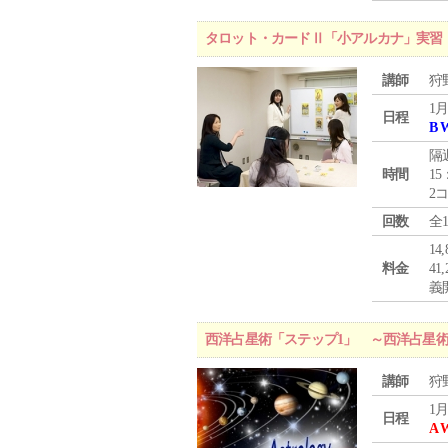
タロット・カードⅡ「小アルカナ」実習
講師
狩
1月
日程
B 
隔
時間
15
2
回数
全
1
料金
4
義
西洋占星術「ステップ1」 ～西洋占星
講師
狩
1月
日程
A 