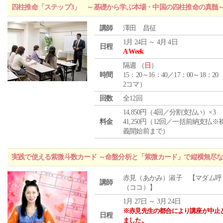
四柱推命「ステップ3」 ～基礎から学ぶ本場・中国の四柱推命の真髄
講師
澤田 昌征
1月 24日 ～ 4月 4日
日程
A Week
隔週 （
日
）
時間
15：20～16：40／17：00～18：20
2コマ）
回数
全12回
14,850円（4回／分割支払い）×3
料金
41,250円（12回／一括前納支払※
義開始前まで）
実践で使える紫微斗数カード ～命盤分析と「紫微カード」で縦横無尽
赤見（あかみ）淑子 【マダム呼
講師
（ココ）】
1月 27日 ～ 3月 24日
※赤見先生の都合により講座が中止
日程
ました。