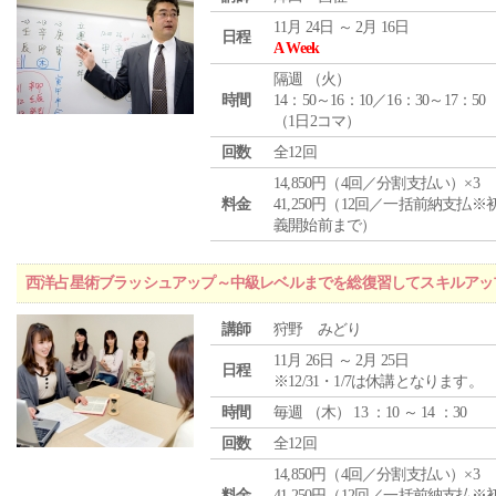
11月 24日 ～ 2月 16日
日程
A Week
隔週 （
火
）
時間
14：50～16：10／16：30～17：50
（1日2コマ）
回数
全12回
14,850円（4回／分割支払い）×3
料金
41,250円（12回／一括前納支払※
義開始前まで）
西洋占星術ブラッシュアップ～中級レベルまでを総復習してスキルアッ
講師
狩野 みどり
11月 26日 ～ 2月 25日
日程
※12/31・1/7は休講となります。
時間
毎週 （
木
） 13 ：10 ～ 14 ：30
回数
全12回
14,850円（4回／分割支払い）×3
料金
41,250円（12回／一括前納支払※