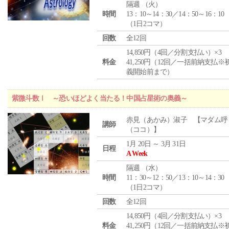
隔週 （
火
）
時間
13：10～14：30／14：50～16：10
（1日2コマ）
回数
全12回
14,850円（4回／分割支払い）×3
料金
41,250円（12回／一括前納支払※
義開始前まで）
紫微斗数Ⅰ ～恐いほどよく当たる！中国占星術の奥義～
赤見（あかみ）淑子 【マダム呼
講師
（ココ）】
1月 20日 ～ 3月 31日
日程
A Week
隔週 （
水
）
時間
11：30～12：50／13：10～14：30
（1日2コマ）
回数
全12回
14,850円（4回／分割支払い）×3
料金
41,250円（12回／一括前納支払※