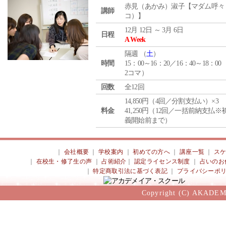
赤見（あかみ）淑子【マダム呼々
講師
コ）】
12月 12日 ～ 3月 6日
日程
A Week
隔週 （
土
）
時間
15：00～16：20／16：40～18：00
2コマ）
回数
全12回
14,850円（4回／分割支払い）×3
料金
41,250円（12回／一括前納支払※
義開始前まで）
｜
会社概要
｜
学校案内
｜
初めての方へ
｜
講座一覧
｜
ス
｜
在校生・修了生の声
｜
占術紹介
｜
認定ライセンス制度
｜
占いのお
｜
特定商取引法に基づく表記
｜
プライバシーポ
Copyright (C) AKADEM