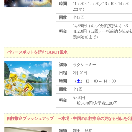
時間
11：30～12：50／13：10～14：30
2コマ）
回数
全12回
14,850円（4回／分割支払い）×3
料金
41,250円（12回／一括前納支払※
義開始前まで）
パワースポットを読む TAROT風水
講師
ラクシュミー
日程
2月 20日
時間
（
土
） 12 ：00 ～ 14 ：00
回数
全1回
5,870円
料金
一般5,870円/入学者5,280円
四柱推命ブラッシュアップ ～本場・中国の四柱推命の更なる秘伝を公
講師
澤田 昌征