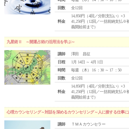
回数
全12回
14,850円（4回／分割支払い）×3
料金
41,250円（12回／一括前納支払※
義開始前まで）
九星術Ⅱ ～開運占術の活用法を学ぶ～
講師
澤田 昌征
日程
1月 14日 ～ 4月 1日
時間
毎週 （
木
） 16 ：30 ～ 17 ：50
回数
全12回
14,850円（4回／分割支払い）×3
料金
41,250円（12回／一括前納支払※
義開始前まで）
心理カウンセリング～対話を深めるカウンセリング～人に接する仕事には
講師
ＴＭＡカウンセラー