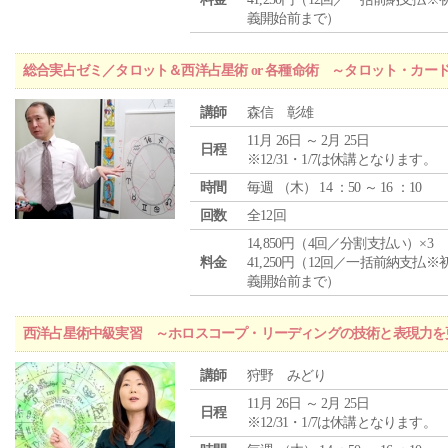
義開始前まで）
総合実占ゼミ／タロット＆西洋占星術 or 各種命術 ～タロット・カ
講師
森信 彰雄
11月 26日 ～ 2月 25日
日程
※12/31・1/7は休講となります。
時間
毎週 （
木
） 14 ：50 ～ 16 ：10
回数
全12回
14,850円（4回／分割支払い）×3
料金
41,250円（12回／一括前納支払※
義開始前まで）
西洋占星術中級実習 ～ホロスコープ・リーディングの技術と表現力を
講師
狩野 みどり
11月 26日 ～ 2月 25日
日程
※12/31・1/7は休講となります。