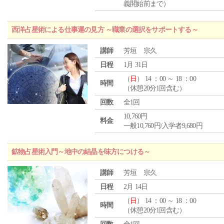
義開始前まで）
西洋占星術による仕事運の見方 ～職業の選択をサポートする～
講師
芳垣 宗久
日程
1月 31日
（
日
） 14 ：00 ～ 18 ：00
時間
（休憩20分1回含む）
回数
全1回
10,760円
料金
一般10,760円/入学者9,680円
鉱物占星術入門～地中の結晶を味方につける～
講師
芳垣 宗久
日程
2月 14日
（
日
） 14 ：00 ～ 18 ：00
時間
（休憩20分1回含む）