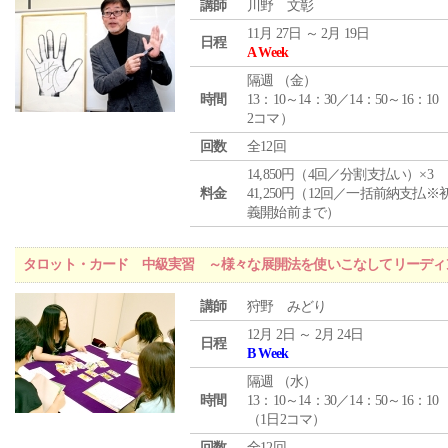
講師
川野 文彰
11月 27日 ～ 2月 19日
日程
A Week
隔週 （
金
）
時間
13：10～14：30／14：50～16：10
2コマ）
回数
全12回
14,850円（4回／分割支払い）×3
料金
41,250円（12回／一括前納支払※
義開始前まで）
タロット・カード 中級実習 ～様々な展開法を使いこなしてリーディ
講師
狩野 みどり
12月 2日 ～ 2月 24日
日程
B Week
隔週 （
水
）
時間
13：10～14：30／14：50～16：10
（1日2コマ）
回数
全12回