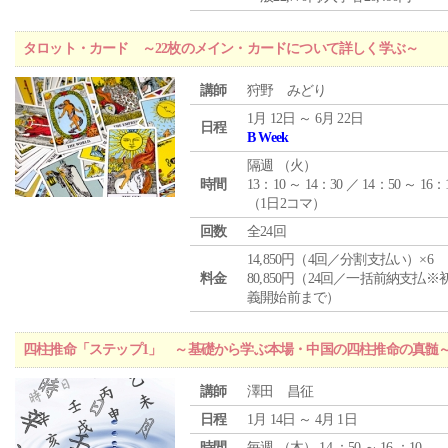
タロット・カード ～22枚のメイン・カードについて詳しく学ぶ～
講師
狩野 みどり
1月 12日 ～ 6月 22日
日程
B Week
隔週 （
火
）
時間
13：10 ～ 14：30 ／ 14：50 ～ 16：
（1日2コマ）
回数
全24回
14,850円（4回／分割支払い）×6
料金
80,850円（24回／一括前納支払※
義開始前まで）
四柱推命「ステップ1」 ～基礎から学ぶ本場・中国の四柱推命の真髄
講師
澤田 昌征
日程
1月 14日 ～ 4月 1日
時間
毎週 （
木
） 14 ：50 ～ 16 ：10