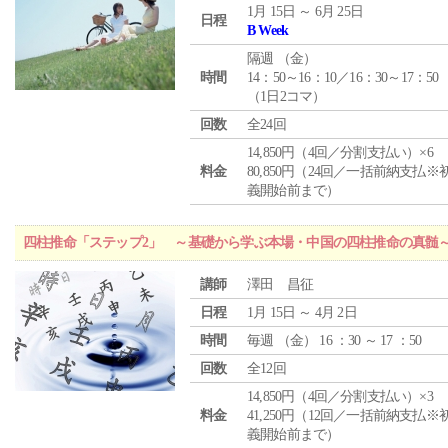
1月 15日 ～ 6月 25日
日程
B Week
隔週 （
金
）
時間
14：50～16：10／16：30～17：50
（1日2コマ）
回数
全24回
14,850円（4回／分割支払い）×6
料金
80,850円（24回／一括前納支払※
義開始前まで）
四柱推命「ステップ2」 ～基礎から学ぶ本場・中国の四柱推命の真髄
講師
澤田 昌征
日程
1月 15日 ～ 4月 2日
時間
毎週 （
金
） 16 ：30 ～ 17 ：50
回数
全12回
14,850円（4回／分割支払い）×3
料金
41,250円（12回／一括前納支払※
義開始前まで）