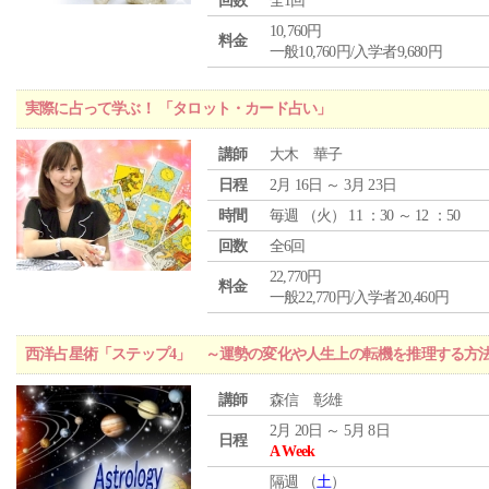
回数
全1回
10,760円
料金
一般10,760円/入学者9,680円
実際に占って学ぶ！ 「タロット・カード占い」
講師
大木 華子
日程
2月 16日 ～ 3月 23日
時間
毎週 （
火
） 11 ：30 ～ 12 ：50
回数
全6回
22,770円
料金
一般22,770円/入学者20,460円
西洋占星術「ステップ4」 ～運勢の変化や人生上の転機を推理する方
講師
森信 彰雄
2月 20日 ～ 5月 8日
日程
A Week
隔週 （
土
）