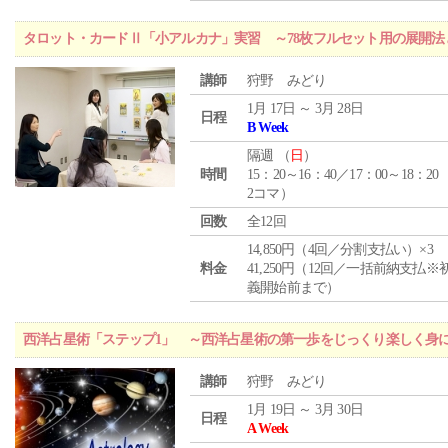
タロット・カードⅡ「小アルカナ」実習 ～78枚フルセット用の展開
講師
狩野 みどり
1月 17日 ～ 3月 28日
日程
B Week
隔週 （
日
）
時間
15：20～16：40／17：00～18：20
2コマ）
回数
全12回
14,850円（4回／分割支払い）×3
料金
41,250円（12回／一括前納支払※
義開始前まで）
西洋占星術「ステップ1」 ～西洋占星術の第一歩をじっくり楽しく身
講師
狩野 みどり
1月 19日 ～ 3月 30日
日程
A Week