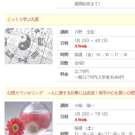
義開始前まで）
じっくり学ぶ九星
講師
川野 文彰
1月 22日 ～ 4月 2日
日程
A Week
時間
隔週 （
金
） 16 ：30 ～ 17 ：50
回数
全6回
22,770円
料金
一般22,770円/入学者20,460円
心理カウンセリング ～人に接する仕事には必須！相手の心を開く心理
講師
小槌 陽一
1月 23日 ～ 7月 3日
日程
A Week
隔週 （
土
）
時間
15：20～16：40／17：00～18：20