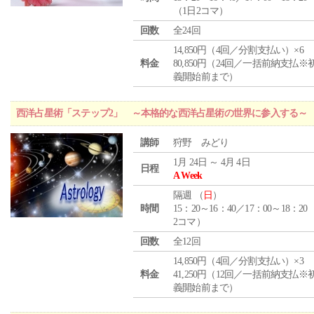
（1日2コマ）
回数
全24回
14,850円（4回／分割支払い）×6
料金
80,850円（24回／一括前納支払※
義開始前まで）
西洋占星術「ステップ2」 ～本格的な西洋占星術の世界に参入する～
講師
狩野 みどり
1月 24日 ～ 4月 4日
日程
A Week
隔週 （
日
）
時間
15：20～16：40／17：00～18：20
2コマ）
回数
全12回
14,850円（4回／分割支払い）×3
料金
41,250円（12回／一括前納支払※
義開始前まで）