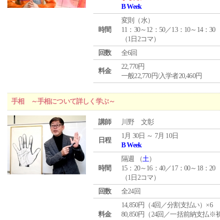
B Week
変則（水）
時間
11：30～12：50／13：10～14：30
（1日2コマ）
回数
全6回
22,770円
料金
一般22,770円/入学者20,460円
手相 ～手相について詳しく学ぶ～
講師
川野 文彰
1月 30日 ～ 7月 10日
日程
B Week
隔週 （
土
）
時間
15：20～16：40／17：00～18：20
（1日2コマ）
回数
全24回
14,850円（4回／分割支払い）×6
料金
80,850円（24回／一括前納支払※