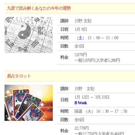
九星で読み解くあなたの今年の運勢
講師
川野 文彰
日程
1月 9日
時間
（
土
） 13 ：00 ～ 15 ：00
回数
全1回
5,870円
料金
一般5,870円/入学者5,280円
易占タロット
講師
川野 文彰
1月 12日 ～ 3月 23日
日程
B Week
時間
隔週 （
火
） 16 ：30 ～ 17 ：50
回数
全6回
22,770円
料金
一般22,770円/入学者20,460円