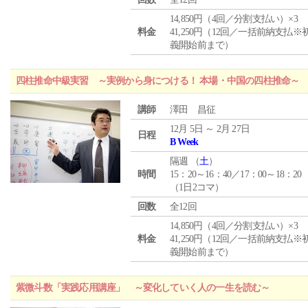
14,850円（4回／分割支払い）×3
料金
41,250円（12回／一括前納支払※
義開始前まで）
四柱推命中級実習 ～実例から身につける！ 本場・中国の四柱推命～
講師
澤田 昌征
12月 5日 ～ 2月 27日
日程
B Week
隔週 （
土
）
時間
15：20～16：40／17：00～18：20
（1日2コマ）
回数
全12回
14,850円（4回／分割支払い）×3
料金
41,250円（12回／一括前納支払※
義開始前まで）
紫微斗数「実践応用講座」 ～変化していく人の一生を読む～