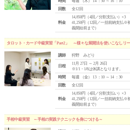
時間
毎週 （
木
） 14 ：50 ～ 16 ：10
回数
全12回
14,850円（4回／分割支払い）×3
料金
41,250円（12回／一括前納支払※
義開始前まで）
タロット・カード中級実習「Part2」 ～様々な展開法を使いこなしリ
講師
狩野 みどり
11月 27日 ～ 2月 26日
日程
※1/1・1/8は休講となります。
時間
毎週 （
金
） 13 ：10 ～ 14 ：30
回数
全12回
14,850円（4回／分割支払い）×3
料金
41,250円（12回／一括前納支払※
義開始前まで）
手相中級実習 ～手相の実践テクニックを身につける～