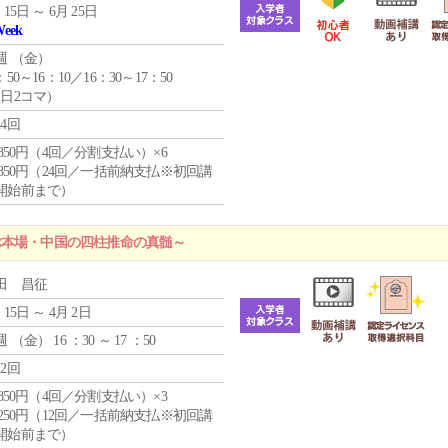
 15日 ～ 6月 25日
Week
週 （
金
）
：50～16：10／16：30～17：50
1日2コマ）
24回
4,850円（4回／分割支払い）×6
0,850円（24回／一括前納支払※初回講
開始前まで）
ぶ本場・中国の四柱推命の真髄～
田 昌征
 15日 ～ 4月 2日
週 （
金
） 16 ：30 ～ 17 ：50
12回
4,850円（4回／分割支払い）×3
1,250円（12回／一括前納支払※初回講
開始前まで）