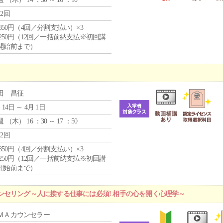
12回
4,850円（4回／分割支払い）×3
1,250円（12回／一括前納支払※初回講
開始前まで）
田 昌征
 14日 ～ 4月 1日
週 （
木
） 16 ：30 ～ 17 ：50
12回
4,850円（4回／分割支払い）×3
1,250円（12回／一括前納支払※初回講
開始前まで）
ンセリング～人に接する仕事には必須! 相手の心を開く心理学～
ＭＡカウンセラー