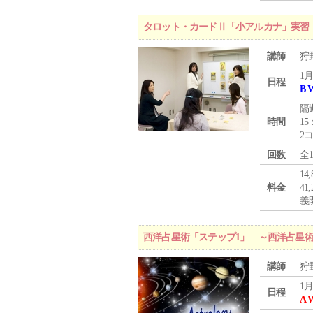
タロット・カードⅡ「小アルカナ」実習
講師
狩
1月
日程
B 
隔
時間
15
2
回数
全
1
料金
4
義
西洋占星術「ステップ1」 ～西洋占星
講師
狩
1月
日程
A 