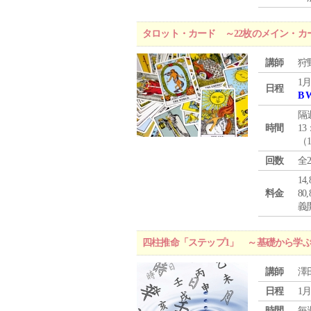
タロット・カード ～22枚のメイン・カ
講師
狩
1月
日程
B 
隔
時間
13
（
回数
全
1
料金
8
義
四柱推命「ステップ1」 ～基礎から学
講師
澤
日程
1月
時間
毎