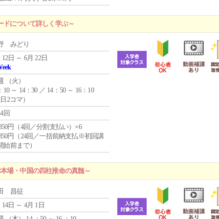
ードについて詳しく学ぶ～
野 みどり
 12日 ～ 6月 22日
Week
週 （
火
）
：10 ～ 14：30 ／ 14：50 ～ 16：10
1日2コマ）
24回
4,850円（4回／分割支払い）×6
0,850円（24回／一括前納支払※初回講
開始前まで）
ぶ本場・中国の四柱推命の真髄～
田 昌征
 14日 ～ 4月 1日
週 （
木
） 14 ：50 ～ 16 ：10