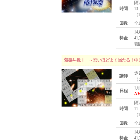
隔
時間
13
（
回数
全
1
料金
4
義
紫微斗数Ⅰ ～恐いほどよく当たる！中
赤
講師
（
1月
日程
A 
隔
時間
11
（
回数
全
1
料金
4