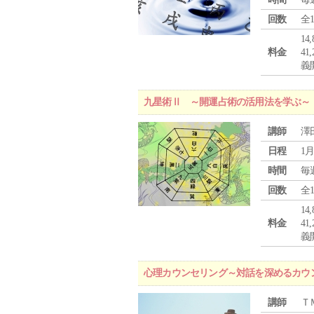
回数
全
1
料金
4
義
九星術Ⅱ ～開運占術の活用法を学ぶ～
講師
澤
日程
1月
時間
毎
回数
全
1
料金
4
義
心理カウンセリング～対話を深めるカウ
講師
Ｔ