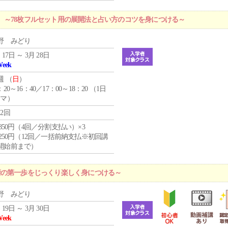
 ～78枚フルセット用の展開法と占い方のコツを身につける～
野 みどり
 17日 ～ 3月 28日
Week
週 （
日
）
：20～16：40／17：00～18：20 （1日
コマ）
12回
4,850円（4回／分割支払い）×3
1,250円（12回／一括前納支払※初回講
開始前まで）
術の第一歩をじっくり楽しく身につける～
野 みどり
 19日 ～ 3月 30日
Week