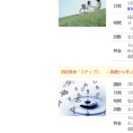
1月
日程
B 
隔
時間
14
（
回数
全
1
料金
8
義
四柱推命「ステップ2」 ～基礎から学
講師
澤
日程
1月
時間
毎
回数
全
1
料金
4
義