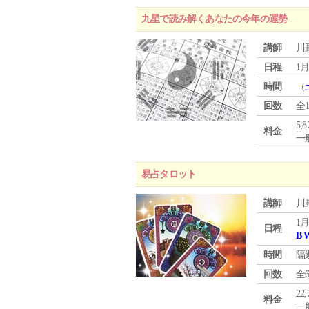
九星で読み解くあなたの今年の運勢
講師
川
日程
1月
時間
（
回数
全
5,
料金
一般
易占タロット
講師
川
1月
日程
B 
時間
隔
回数
全
22
料金
一般