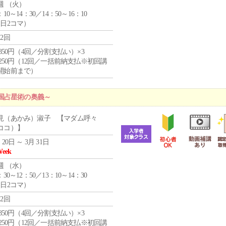
週 （
火
）
：10～14：30／14：50～16：10
1日2コマ）
12回
4,850円（4回／分割支払い）×3
1,250円（12回／一括前納支払※初回講
開始前まで）
国占星術の奥義～
見（あかみ）淑子 【マダム呼々
ココ）】
 20日 ～ 3月 31日
Week
週 （
水
）
：30～12：50／13：10～14：30
1日2コマ）
12回
4,850円（4回／分割支払い）×3
1,250円（12回／一括前納支払※初回講