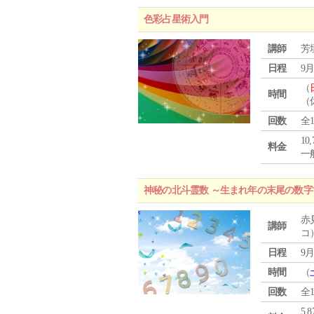
色彩占星術入門
講師
芳
日程
9月
（
時間
（
回数
全
10
料金
一般
神秘の北斗霊数 ～生まれ年の末尾の数
赤
講師
コ
日程
9月
時間
（
回数
全
5,