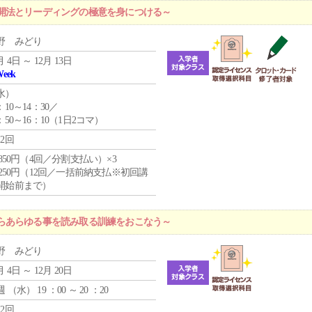
開法とリーディングの極意を身につける～
野 みどり
月 4日 ～ 12月 13日
Week
水
）
：10～14：30／
：50～16：10（1日2コマ）
12回
4,850円（4回／分割支払い）×3
1,250円（12回／一括前納支払※初回講
開始前まで）
らあらゆる事を読み取る訓練をおこなう～
野 みどり
月 4日 ～ 12月 20日
週 （
水
） 19 ：00 ～ 20 ：20
12回