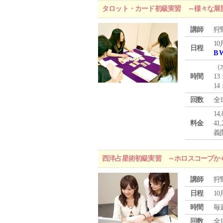
タロット・カード初級実習 ～様々な展
講師
狩
10
日程
B 
（
時間
13
14
回数
全
1
料金
4
義
西洋占星術初級実習 ～ホロスコープか
講師
狩
日程
10
時間
毎
回数
全