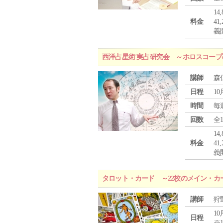
1
料金
4
義
西洋占星術 実占研究会 ～ホロスコー
講師
森
日程
10
時間
毎
回数
全
1
料金
4
義
タロット・カード ～22枚のメイン・カ
講師
狩
10
日程
※