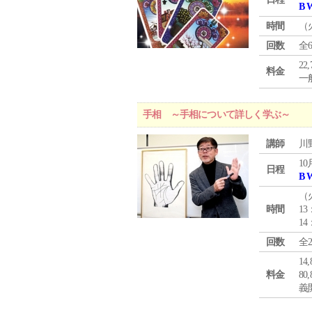
B 
時間
（
回数
全
22
料金
一般
手相 ～手相について詳しく学ぶ～
講師
川
10
日程
B 
（
時間
13
14
回数
全
1
料金
8
義