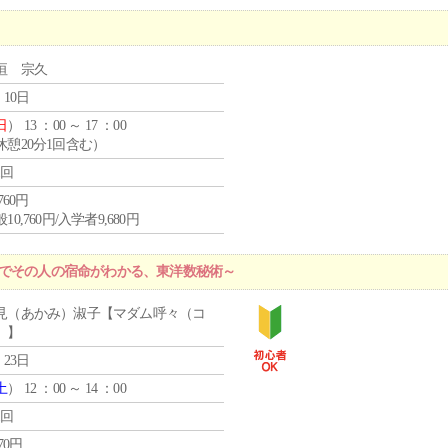
垣 宗久
 10日
日
） 13 ：00 ～ 17 ：00
休憩20分1回含む）
1回
,760円
10,760円/入学者9,680円
字でその人の宿命がわかる、東洋数秘術～
見（あかみ）淑子【マダム呼々（コ
）】
 23日
土
） 12 ：00 ～ 14 ：00
1回
870円