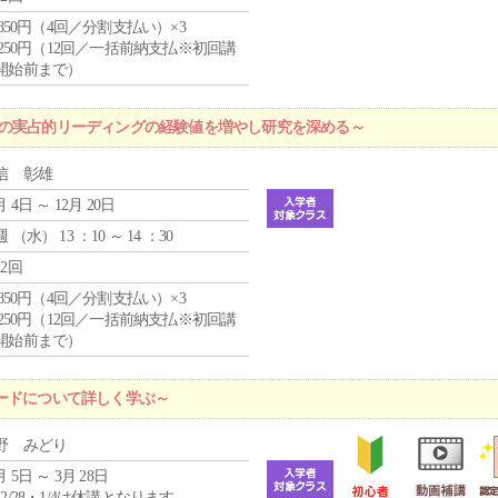
4,850円（4回／分割支払い）×3
1,250円（12回／一括前納支払※初回講
開始前まで）
プの実占的リーディングの経験値を増やし研究を深める～
信 彰雄
月 4日 ～ 12月 20日
週 （
水
） 13 ：10 ～ 14 ：30
12回
4,850円（4回／分割支払い）×3
1,250円（12回／一括前納支払※初回講
開始前まで）
ードについて詳しく学ぶ～
野 みどり
月 5日 ～ 3月 28日
12/28・1/4は休講となります。