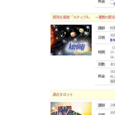
料金
一般
西洋占星術「ステップ4」 ～運勢の変
講師
狩
10
日程
B 
（
時間
13
14
回数
全
1
料金
4
義
易占タロット
講師
川
10
日程