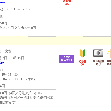
Week
火
） 16 ：30 ～ 17 ：50
6回
,770円
22,770円/入学者20,460円
野 文彰
月 3日 ～ 3月 19日
Week
火
）
：10～14：30／
：50～16：10（1日2コマ）
24回
4,850円（4回／分割支払い）×6
0,850円（24回／一括前納支払※初回講
開始前まで）