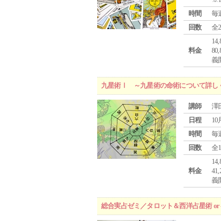
時間
毎
回数
全
1
料金
8
義
九星術Ⅰ ～九星術の命術について詳し
講師
澤
日程
10
時間
毎
回数
全
1
料金
4
義
総合実占ゼミ／タロット＆西洋占星術 o