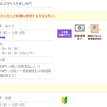
5,870円/入学者5,280円
化や人生上の転機を推理する方法を学ぶ～
野 みどり
月 3日 ～ 12月 12日
Week
火
）
：10～14：30／
：50～16：10（1日2コマ）
12回
4,850円（4回／分割支払い）×3
1,250円（12回／一括前納支払※初回講
開始前まで）
野 文彰
月 3日 ～ 12月 12日