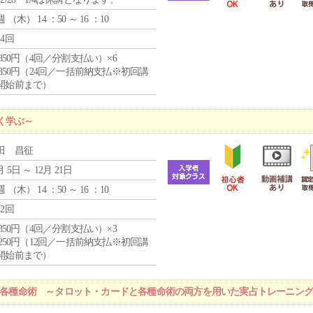
週 （
木
） 14 ：50 ～ 16 ：10
24回
4,850円（4回／分割支払い）×6
0,850円（24回／一括前納支払※初回講
開始前まで）
く学ぶ～
田 昌征
月 5日 ～ 12月 21日
週 （
木
） 14 ：50 ～ 16 ：10
12回
4,850円（4回／分割支払い）×3
1,250円（12回／一括前納支払※初回講
開始前まで）
r 各種命術 ～タロット・カードと各種命術の両方を用いた実占トレーニン