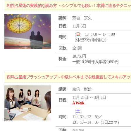
相性占星術の実践的な読み方 ～シンプルでも鋭い！本質に迫るテクニ
講師
芳垣 宗久
日程
11月 5日
（
日
） 13 ：00 ～ 17 ：00
時間
（休憩20分1回含む）
回数
全1回
10,760円
料金
一般10,760円/入学者9,680円
西洋占星術ブラッシュアップ～中級レベルまでを総復習してスキルアッ
講師
森信 彰雄
11月 25日 ～ 3月 2日
日程
A Week
（
土
）
時間
11：30～12：50／
13：10～14：30（1日2コマ）
回数
全12回