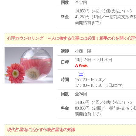
回数
全12回
14,850円（4回／分割支払い）×3
料金
41,250円（12回／一括前納支払※
義開始前まで）
心理カウンセリング ～人に接する仕事には必須！相手の心を開く心理
講師
小槌 陽一
10月 28日 ～ 3月 30日
日程
A Week
（
土
）
時間
15：20～16：40／
17：00～18：20（1日2コマ）
回数
全24回
14,850円（4回／分割支払い）×6
料金
80,850円（24回／一括前納支払※
義開始前まで）
現代占星術に活かす伝統占星術の知識