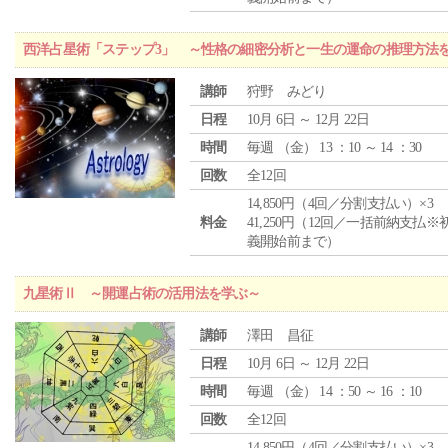
西洋占星術「ステップ3」 ～性格の細密分析と一生の運命の推理方法
講師
狩野 みどり
日程
10月 6日 ～ 12月 22日
時間
毎週 （
金
） 13 ：10 ～ 14 ：30
回数
全12回
14,850円（4回／分割支払い）×3
料金
41,250円（12回／一括前納支払※
義開始前まで）
九星術Ⅱ ～開運占術の活用法を学ぶ～
講師
澤田 昌征
日程
10月 6日 ～ 12月 22日
時間
毎週 （
金
） 14 ：50 ～ 16 ：10
回数
全12回
14,850円（4回／分割支払い）×3