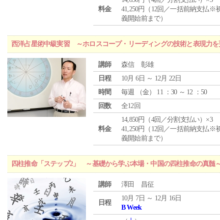
料金
41,250円（12回／一括前納支払※
義開始前まで）
西洋占星術中級実習 ～ホロスコープ・リーディングの技術と表現力を
講師
森信 彰雄
日程
10月 6日 ～ 12月 22日
時間
毎週 （
金
） 11 ：30 ～ 12 ：50
回数
全12回
14,850円（4回／分割支払い）×3
料金
41,250円（12回／一括前納支払※
義開始前まで）
四柱推命「ステップ2」 ～基礎から学ぶ本場・中国の四柱推命の真髄
講師
澤田 昌征
10月 7日 ～ 12月 16日
日程
B Week