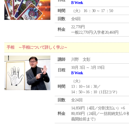
B Week
時間
（
火
） 16 ：30 ～ 17 ：50
回数
全6回
22,770円
料金
一般22,770円/入学者20,460円
手相 ～手相について詳しく学ぶ～
講師
川野 文彰
10月 3日 ～ 3月 19日
日程
B Week
（
火
）
時間
13：10～14：30／
14：50～16：10（1日2コマ）
回数
全24回
14,850円（4回／分割支払い）×6
料金
80,850円（24回／一括前納支払※
義開始前まで）