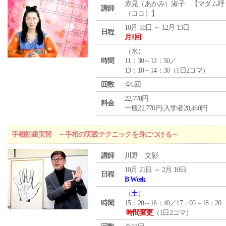
赤見（あかみ）淑子 【マダム呼
講師
（ココ）】
10月 18日 ～ 12月 13日
日程
月1回
（
水
）
時間
11：30～12：50／
13：10～14：30（1日2コマ）
回数
全6回
22,770円
料金
一般22,770円/入学者20,460円
手相初級実習 ～手相の実践テクニックを身につける～
講師
川野 文彰
10月 21日 ～ 2月 10日
日程
B Week
（
土
）
時間
15：20～16：40／17：00～18：20
時間変更
（1日2コマ）