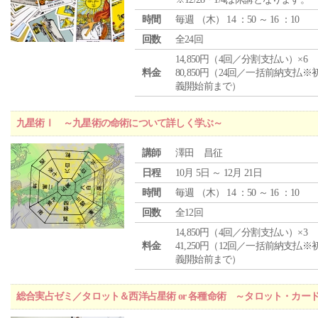
時間
毎週 （
木
） 14 ：50 ～ 16 ：10
回数
全24回
14,850円（4回／分割支払い）×6
料金
80,850円（24回／一括前納支払※
義開始前まで）
九星術Ⅰ ～九星術の命術について詳しく学ぶ～
講師
澤田 昌征
日程
10月 5日 ～ 12月 21日
時間
毎週 （
木
） 14 ：50 ～ 16 ：10
回数
全12回
14,850円（4回／分割支払い）×3
料金
41,250円（12回／一括前納支払※
義開始前まで）
総合実占ゼミ／タロット＆西洋占星術 or 各種命術 ～タロット・カ