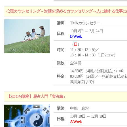
心理カウンセリング～対話を深めるカウンセリング～人に接する仕事には
講師
TMAカウンセラー
10月 8日 ～ 3月 24日
日程
B Week
（
日
）
時間
11：30～12：50／
13：10～14：30（1日2コマ）
回数
全24回
14,850円（4回／分割支払い）×6
料金
80,850円（24回／一括前納支払※
義開始前まで）
【ZOOM講座】易占入門「実占編」
講師
中嶋 真澄
10月 10日 ～ 12月 19日
日程
A Week