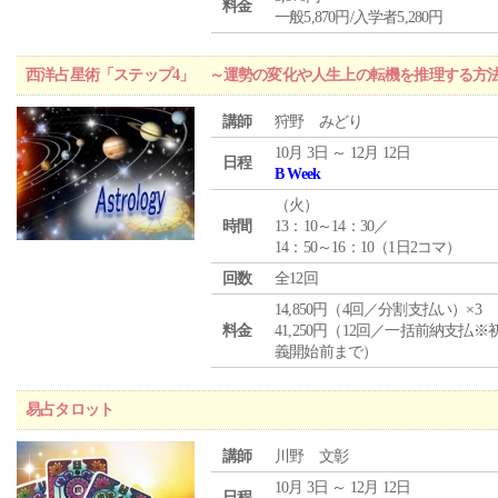
料金
一般5,870円/入学者5,280円
西洋占星術「ステップ4」 ～運勢の変化や人生上の転機を推理する方
講師
狩野 みどり
10月 3日 ～ 12月 12日
日程
B Week
（
火
）
時間
13：10～14：30／
14：50～16：10（1日2コマ）
回数
全12回
14,850円（4回／分割支払い）×3
料金
41,250円（12回／一括前納支払※
義開始前まで）
易占タロット
講師
川野 文彰
10月 3日 ～ 12月 12日
日程