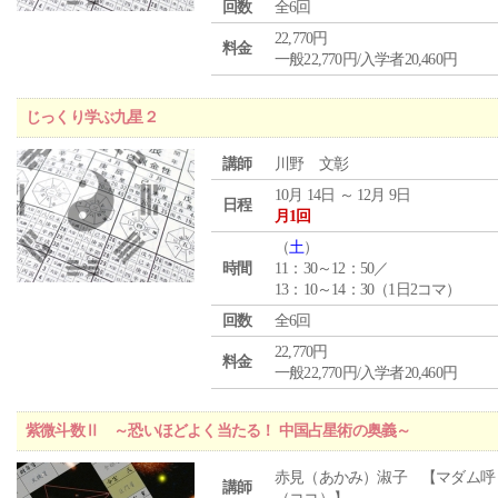
回数
全6回
22,770円
料金
一般22,770円/入学者20,460円
じっくり学ぶ九星２
講師
川野 文彰
10月 14日 ～ 12月 9日
日程
月1回
（
土
）
時間
11：30～12：50／
13：10～14：30（1日2コマ）
回数
全6回
22,770円
料金
一般22,770円/入学者20,460円
紫微斗数Ⅱ ～恐いほどよく当たる！ 中国占星術の奥義～
赤見（あかみ）淑子 【マダム呼
講師