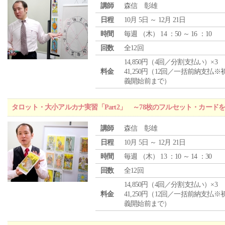
講師
森信 彰雄
日程
10月 5日 ～ 12月 21日
時間
毎週 （
木
） 14 ：50 ～ 16 ：10
回数
全12回
14,850円（4回／分割支払い）×3
料金
41,250円（12回／一括前納支払※
義開始前まで）
タロット・大小アルカナ実習「Part2」 ～78枚のフルセット・カード
講師
森信 彰雄
日程
10月 5日 ～ 12月 21日
時間
毎週 （
木
） 13 ：10 ～ 14 ：30
回数
全12回
14,850円（4回／分割支払い）×3
料金
41,250円（12回／一括前納支払※
義開始前まで）