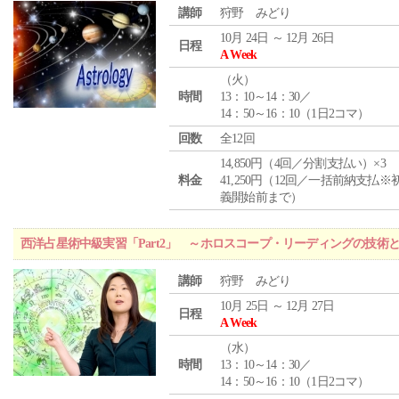
講師
狩野 みどり
10月 24日 ～ 12月 26日
日程
A Week
（
火
）
時間
13：10～14：30／
14：50～16：10（1日2コマ）
回数
全12回
14,850円（4回／分割支払い）×3
料金
41,250円（12回／一括前納支払※
義開始前まで）
西洋占星術中級実習「Part2」 ～ホロスコープ・リーディングの技術
講師
狩野 みどり
10月 25日 ～ 12月 27日
日程
A Week
（
水
）
時間
13：10～14：30／
14：50～16：10（1日2コマ）