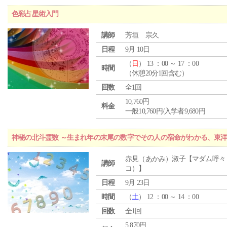
色彩占星術入門
講師
芳垣 宗久
日程
9月 10日
（
日
） 13 ：00 ～ 17 ：00
時間
（休憩20分1回含む）
回数
全1回
10,760円
料金
一般10,760円/入学者9,680円
神秘の北斗霊数 ～生まれ年の末尾の数字でその人の宿命がわかる、東
赤見（あかみ）淑子【マダム呼々
講師
コ）】
日程
9月 23日
時間
（
土
） 12 ：00 ～ 14 ：00
回数
全1回
5,870円