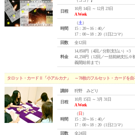
（ココ）】
10月 14日 ～ 12月 23日
日程
A Week
（
土
）
時間
15：20～16：40／
17：00～18：20（1日2コマ）
回数
全12回
14,850円（4回／分割支払い）×3
料金
41,250円（12回／一括前納支払※
義開始前まで）
タロット・カードⅡ「小アルカナ」 ～78枚のフルセット・カードを自
講師
狩野 みどり
10月 15日 ～ 3月 31日
日程
A Week
（
日
）
時間
15：20～16：40／
17：00～18：20（1日2コマ）
回数
全24回