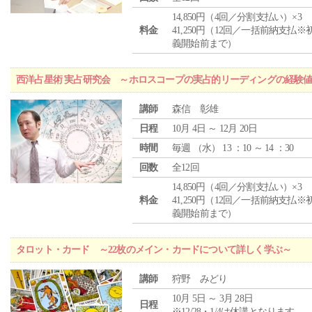
14,850円（4回／分割支払い）×3
料金
41,250円（12回／一括前納支払※
義開始前まで）
西洋占星術 実占研究会 ～ホロスコープの実占的リーディングの経験
講師
森信 彰雄
日程
10月 4日 ～ 12月 20日
時間
毎週 （
水
） 13 ：10 ～ 14 ：30
回数
全12回
14,850円（4回／分割支払い）×3
料金
41,250円（12回／一括前納支払※
義開始前まで）
タロット・カード ～22枚のメイン・カードについて詳しく学ぶ～
講師
狩野 みどり
10月 5日 ～ 3月 28日
日程
※12/28・1/4は休講となります。