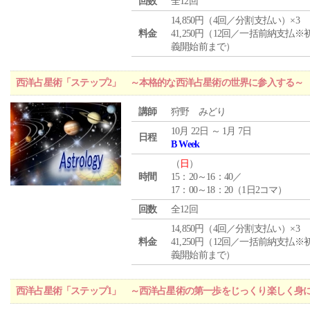
回数
全12回
14,850円（4回／分割支払い）×3
料金
41,250円（12回／一括前納支払※
義開始前まで）
西洋占星術「ステップ2」 ～本格的な西洋占星術の世界に参入する～
講師
狩野 みどり
10月 22日 ～ 1月 7日
日程
B Week
（
日
）
時間
15：20～16：40／
17：00～18：20（1日2コマ）
回数
全12回
14,850円（4回／分割支払い）×3
料金
41,250円（12回／一括前納支払※
義開始前まで）
西洋占星術「ステップ1」 ～西洋占星術の第一歩をじっくり楽しく身