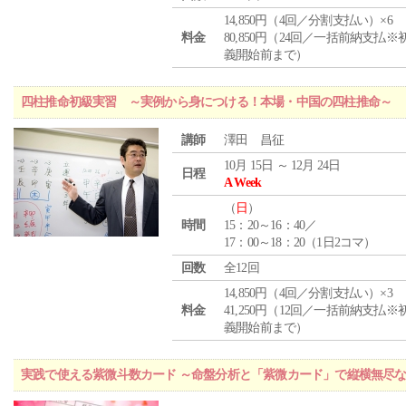
14,850円（4回／分割支払い）×6
料金
80,850円（24回／一括前納支払※
義開始前まで）
四柱推命初級実習 ～実例から身につける！本場・中国の四柱推命～
講師
澤田 昌征
10月 15日 ～ 12月 24日
日程
A Week
（
日
）
時間
15：20～16：40／
17：00～18：20（1日2コマ）
回数
全12回
14,850円（4回／分割支払い）×3
料金
41,250円（12回／一括前納支払※
義開始前まで）
実践で使える紫微斗数カード ～命盤分析と「紫微カード」で縦横無尽