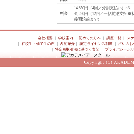
14,850円（4回／分割支払い）×3
料金
41,250円（12回／一括前納支払※
義開始前まで）
｜
会社概要
｜
学校案内
｜
初めての方へ
｜
講座一覧
｜
ス
｜
在校生・修了生の声
｜
占術紹介
｜
認定ライセンス制度
｜
占いのお
｜
特定商取引法に基づく表記
｜
プライバシーポ
Copyright (C) AKADEM