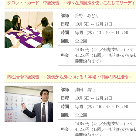
タロット・カード 中級実習 ～様々な展開法を使いこなしてリーディ
講師
狩野 みどり
日程
10月 5日 ～ 12月 21日
時間
毎週 （
木
） 13 ：10 ～ 14 ：50
回数
全12回
14,850円（4回／分割支払い）×3
料金
41,250円（12回／一括前納支払※
義開始前まで）
四柱推命中級実習 ～実例から身につける！ 本場・中国の四柱推命～
講師
澤田 昌征
日程
10月 5日 ～ 12月 21日
時間
毎週 （
木
） 16 ：30 ～ 17 ：50
回数
全12回
14,850円（4回／分割支払い）×3
料金
41,250円（12回／一括前納支払※
義開始前まで）