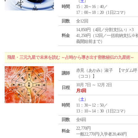
（
土
）
時間
15：20～16：40／
17：00～18：20（1日2コマ）
回数
全12回
14,850円（4回／分割支払い）×3
料金
41,250円（12回／一括前納支払※
義開始前まで）
飛星・三元九星で未来を読む ～占時から導き出す密教秘伝の九星術～
赤見（あかみ）淑子 【マダム呼
講師
（ココ）】
10月 7日 ～ 12月 2日
日程
月1回
（
土
）
時間
11：30～12：50／
13：10～14：30（1日2コマ）
回数
全6回
22,770円
料金
一般22,770円/入学者20,460円