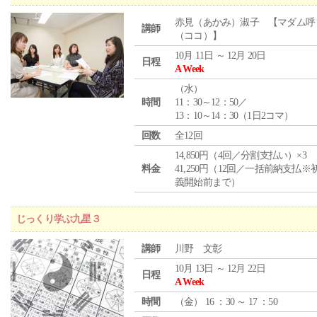
赤見（あかみ）淑子 【マダム呼
講師
（ココ）】
10月 11日 ～ 12月 20日
日程
A Week
（
水
）
時間
11：30～12：50／
13：10～14：30（1日2コマ）
回数
全12回
14,850円（4回／分割支払い）×3
料金
41,250円（12回／一括前納支払※
義開始前まで）
じっくり学ぶ九星３
講師
川野 文彰
10月 13日 ～ 12月 22日
日程
A Week
時間
（
金
） 16 ：30 ～ 17 ：50