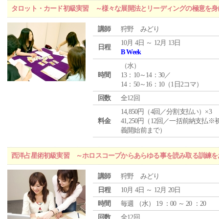
タロット・カード初級実習 ～様々な展開法とリーディングの極意を身
講師
狩野 みどり
10月 4日 ～ 12月 13日
日程
B Week
（
水
）
時間
13：10～14：30／
14：50～16：10（1日2コマ）
回数
全12回
14,850円（4回／分割支払い）×3
料金
41,250円（12回／一括前納支払※
義開始前まで）
西洋占星術初級実習 ～ホロスコープからあらゆる事を読み取る訓練を
講師
狩野 みどり
日程
10月 4日 ～ 12月 20日
時間
毎週 （
水
） 19 ：00 ～ 20 ：20
回数
全12回