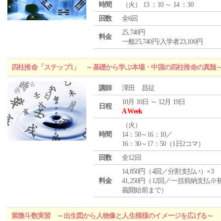
時間
（
火
） 13 ：10 ～ 14 ：30
回数
全6回
25,740円
料金
一般25,740円/入学者23,100円
四柱推命「ステップ1」 ～基礎から学ぶ本場・中国の四柱推命の真髄
講師
澤田 昌征
10月 10日 ～ 12月 19日
日程
A Week
（
火
）
時間
14：50～16：10／
16：30～17：50（1日2コマ）
回数
全12回
14,850円（4回／分割支払い）×3
料金
41,250円（12回／一括前納支払※
義開始前まで）
紫微斗数実習 ～出生図から人物像と人生模様のイメージを広げる～