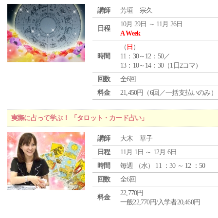
講師
芳垣 宗久
10月 29日 ～ 11月 26日
日程
A Week
（
日
）
時間
11：30～12：50／
13：10～14：30（1日2コマ）
回数
全6回
料金
21,450円（6回／一括支払いのみ）
実際に占って学ぶ！ 「タロット・カード占い」
講師
大木 華子
日程
11月 1日 ～ 12月 6日
時間
毎週 （
水
） 11 ：30 ～ 12 ：50
回数
全6回
22,770円
料金
一般22,770円/入学者20,460円