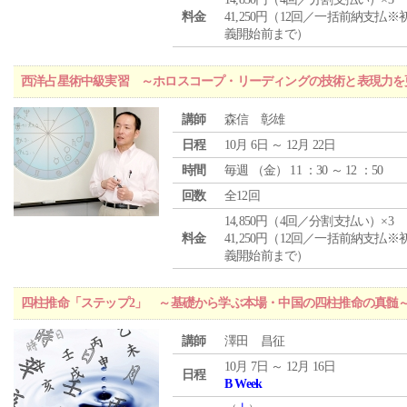
料金
41,250円（12回／一括前納支払※
義開始前まで）
西洋占星術中級実習 ～ホロスコープ・リーディングの技術と表現力を
講師
森信 彰雄
日程
10月 6日 ～ 12月 22日
時間
毎週 （
金
） 11 ：30 ～ 12 ：50
回数
全12回
14,850円（4回／分割支払い）×3
料金
41,250円（12回／一括前納支払※
義開始前まで）
四柱推命「ステップ2」 ～基礎から学ぶ本場・中国の四柱推命の真髄
講師
澤田 昌征
10月 7日 ～ 12月 16日
日程
B Week