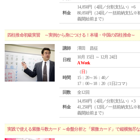
14,850円（4回／分割支払い）×6
料金
80,850円（24回／一括前納支払※
義開始前まで）
四柱推命初級実習 ～実例から身につける！本場・中国の四柱推命～
講師
澤田 昌征
10月 15日 ～ 12月 24日
日程
A Week
（
日
）
時間
15：20～16：40／
17：00～18：20（1日2コマ）
回数
全12回
14,850円（4回／分割支払い）×3
料金
41,250円（12回／一括前納支払※
義開始前まで）
実践で使える紫微斗数カード ～命盤分析と「紫微カード」で縦横無尽