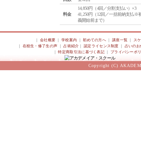
14,850円（4回／分割支払い）×3
料金
41,250円（12回／一括前納支払※
義開始前まで）
｜
会社概要
｜
学校案内
｜
初めての方へ
｜
講座一覧
｜
ス
｜
在校生・修了生の声
｜
占術紹介
｜
認定ライセンス制度
｜
占いのお
｜
特定商取引法に基づく表記
｜
プライバシーポ
Copyright (C) AKADEM