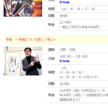
B Week
時間
（
火
） 16 ：30 ～ 17 ：50
回数
全6回
22,770円
料金
一般22,770円/入学者20,460円
手相 ～手相について詳しく学ぶ～
講師
川野 文彰
10月 3日 ～ 3月 19日
日程
B Week
（
火
）
時間
13：10～14：30／
14：50～16：10（1日2コマ）
回数
全24回
14,850円（4回／分割支払い）×6
料金
80,850円（24回／一括前納支払※
義開始前まで）