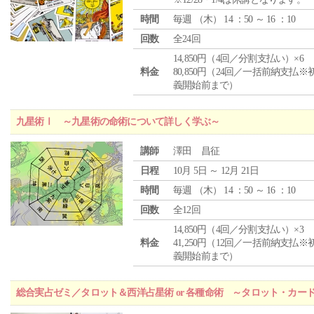
時間
毎週 （
木
） 14 ：50 ～ 16 ：10
回数
全24回
14,850円（4回／分割支払い）×6
料金
80,850円（24回／一括前納支払※
義開始前まで）
九星術Ⅰ ～九星術の命術について詳しく学ぶ～
講師
澤田 昌征
日程
10月 5日 ～ 12月 21日
時間
毎週 （
木
） 14 ：50 ～ 16 ：10
回数
全12回
14,850円（4回／分割支払い）×3
料金
41,250円（12回／一括前納支払※
義開始前まで）
総合実占ゼミ／タロット＆西洋占星術 or 各種命術 ～タロット・カ