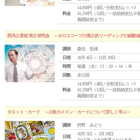
14,850円（4回／分割支払い）×3
料金
41,250円（12回／一括前納支払※
義開始前まで）
西洋占星術 実占研究会 ～ホロスコープの実占的リーディングの経験
講師
森信 彰雄
日程
10月 4日 ～ 12月 20日
時間
毎週 （
水
） 13 ：10 ～ 14 ：30
回数
全12回
14,850円（4回／分割支払い）×3
料金
41,250円（12回／一括前納支払※
義開始前まで）
タロット・カード ～22枚のメイン・カードについて詳しく学ぶ～
講師
狩野 みどり
10月 5日 ～ 3月 28日
日程
※12/28・1/4は休講となります。