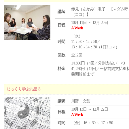
赤見（あかみ）淑子 【マダム呼
講師
（ココ）】
10月 11日 ～ 12月 20日
日程
A Week
（
水
）
時間
11：30～12：50／
13：10～14：30（1日2コマ）
回数
全12回
14,850円（4回／分割支払い）×3
料金
41,250円（12回／一括前納支払※
義開始前まで）
じっくり学ぶ九星３
講師
川野 文彰
10月 13日 ～ 12月 22日
日程
A Week
時間
（
金
） 16 ：30 ～ 17 ：50