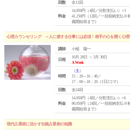
回数
全12回
14,850円（4回／分割支払い）×3
料金
41,250円（12回／一括前納支払※
義開始前まで）
心理カウンセリング ～人に接する仕事には必須！相手の心を開く心理
講師
小槌 陽一
10月 28日 ～ 3月 30日
日程
A Week
（
土
）
時間
15：20～16：40／
17：00～18：20（1日2コマ）
回数
全24回
14,850円（4回／分割支払い）×6
料金
80,850円（24回／一括前納支払※
義開始前まで）
現代占星術に活かす伝統占星術の知識