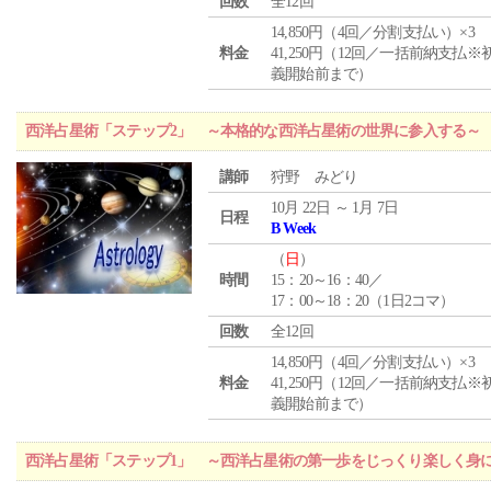
回数
全12回
14,850円（4回／分割支払い）×3
料金
41,250円（12回／一括前納支払※
義開始前まで）
西洋占星術「ステップ2」 ～本格的な西洋占星術の世界に参入する～
講師
狩野 みどり
10月 22日 ～ 1月 7日
日程
B Week
（
日
）
時間
15：20～16：40／
17：00～18：20（1日2コマ）
回数
全12回
14,850円（4回／分割支払い）×3
料金
41,250円（12回／一括前納支払※
義開始前まで）
西洋占星術「ステップ1」 ～西洋占星術の第一歩をじっくり楽しく身