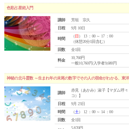
色彩占星術入門
講師
芳垣 宗久
日程
9月 10日
（
日
） 13 ：00 ～ 17 ：00
時間
（休憩20分1回含む）
回数
全1回
10,760円
料金
一般10,760円/入学者9,680円
神秘の北斗霊数 ～生まれ年の末尾の数字でその人の宿命がわかる、東
赤見（あかみ）淑子【マダム呼々
講師
コ）】
日程
9月 23日
時間
（
土
） 12 ：00 ～ 14 ：00
回数
全1回
5,870円