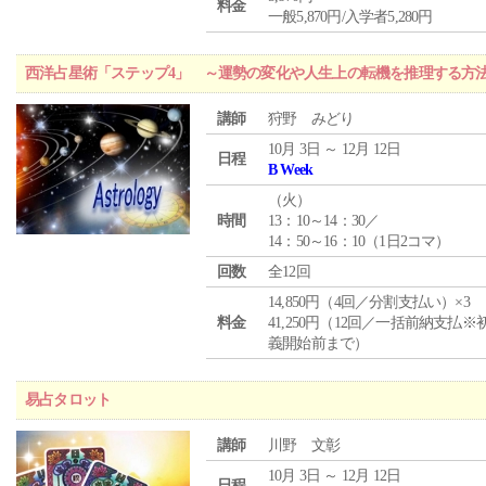
料金
一般5,870円/入学者5,280円
西洋占星術「ステップ4」 ～運勢の変化や人生上の転機を推理する方
講師
狩野 みどり
10月 3日 ～ 12月 12日
日程
B Week
（
火
）
時間
13：10～14：30／
14：50～16：10（1日2コマ）
回数
全12回
14,850円（4回／分割支払い）×3
料金
41,250円（12回／一括前納支払※
義開始前まで）
易占タロット
講師
川野 文彰
10月 3日 ～ 12月 12日
日程