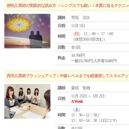
相性占星術の実践的な読み方 ～シンプルでも鋭い！本質に迫るテクニ
講師
芳垣 宗久
日程
11月 5日
（
日
） 13 ：00 ～ 17 ：00
時間
（休憩20分1回含む）
回数
全1回
10,760円
料金
一般10,760円/入学者9,680円
西洋占星術ブラッシュアップ～中級レベルまでを総復習してスキルアッ
講師
森信 彰雄
11月 25日 ～ 3月 2日
日程
A Week
（
土
）
時間
11：30～12：50／
13：10～14：30（1日2コマ）
回数
全12回