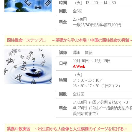
時間
（
火
） 13 ：10 ～ 14 ：30
回数
全6回
25,740円
料金
一般25,740円/入学者23,100円
四柱推命「ステップ1」 ～基礎から学ぶ本場・中国の四柱推命の真髄
講師
澤田 昌征
10月 10日 ～ 12月 19日
日程
A Week
（
火
）
時間
14：50～16：10／
16：30～17：50（1日2コマ）
回数
全12回
14,850円（4回／分割支払い）×3
料金
41,250円（12回／一括前納支払※
義開始前まで）
紫微斗数実習 ～出生図から人物像と人生模様のイメージを広げる～