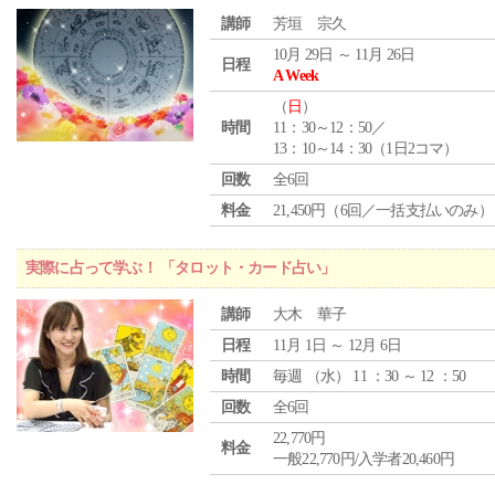
講師
芳垣 宗久
10月 29日 ～ 11月 26日
日程
A Week
（
日
）
時間
11：30～12：50／
13：10～14：30（1日2コマ）
回数
全6回
料金
21,450円（6回／一括支払いのみ）
実際に占って学ぶ！ 「タロット・カード占い」
講師
大木 華子
日程
11月 1日 ～ 12月 6日
時間
毎週 （
水
） 11 ：30 ～ 12 ：50
回数
全6回
22,770円
料金
一般22,770円/入学者20,460円