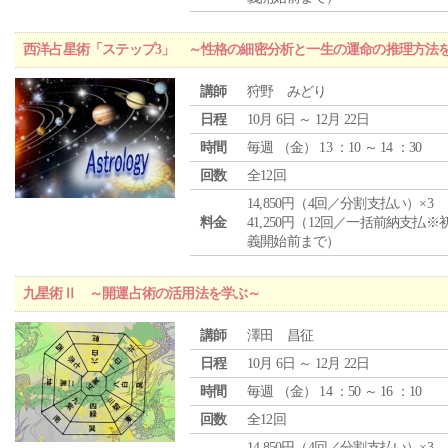
西洋占星術「ステップ3」 ～性格の細密分析と一生の運命の推理方法
講師
狩野 みどり
日程
10月 6日 ～ 12月 22日
時間
毎週 （
金
） 13 ：10 ～ 14 ：30
回数
全12回
14,850円（4回／分割支払い）×3
料金
41,250円（12回／一括前納支払※
義開始前まで）
九星術Ⅱ ～開運占術の活用法を学ぶ～
講師
澤田 昌征
日程
10月 6日 ～ 12月 22日
時間
毎週 （
金
） 14 ：50 ～ 16 ：10
回数
全12回
14,850円（4回／分割支払い）×3