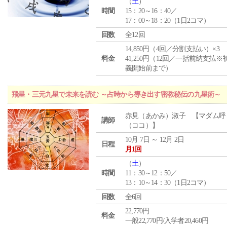
（
土
）
時間
15：20～16：40／
17：00～18：20（1日2コマ）
回数
全12回
14,850円（4回／分割支払い）×3
料金
41,250円（12回／一括前納支払※
義開始前まで）
飛星・三元九星で未来を読む ～占時から導き出す密教秘伝の九星術～
赤見（あかみ）淑子 【マダム呼
講師
（ココ）】
10月 7日 ～ 12月 2日
日程
月1回
（
土
）
時間
11：30～12：50／
13：10～14：30（1日2コマ）
回数
全6回
22,770円
料金
一般22,770円/入学者20,460円