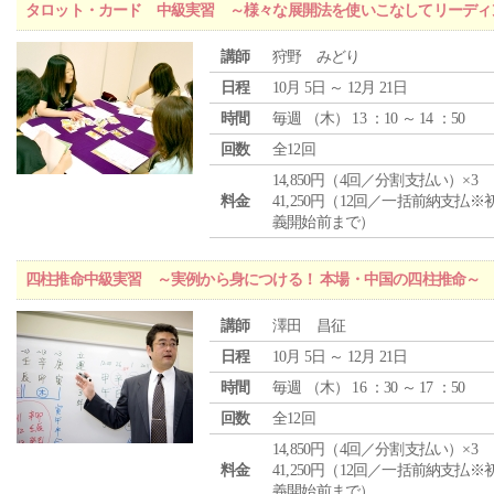
タロット・カード 中級実習 ～様々な展開法を使いこなしてリーディ
講師
狩野 みどり
日程
10月 5日 ～ 12月 21日
時間
毎週 （
木
） 13 ：10 ～ 14 ：50
回数
全12回
14,850円（4回／分割支払い）×3
料金
41,250円（12回／一括前納支払※
義開始前まで）
四柱推命中級実習 ～実例から身につける！ 本場・中国の四柱推命～
講師
澤田 昌征
日程
10月 5日 ～ 12月 21日
時間
毎週 （
木
） 16 ：30 ～ 17 ：50
回数
全12回
14,850円（4回／分割支払い）×3
料金
41,250円（12回／一括前納支払※
義開始前まで）