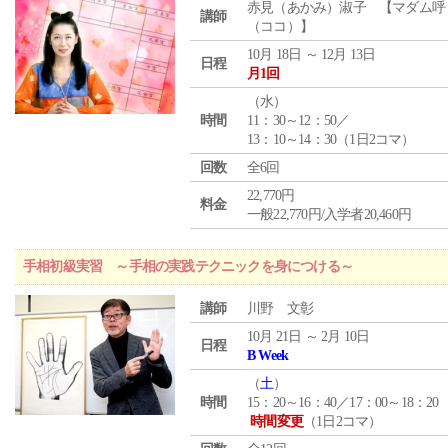
赤見（あかみ）淑子 【マダム呼
講師
（ココ）】
10月 18日 ～ 12月 13日
日程
月1回
（
水
）
時間
11：30～12：50／
13：10～14：30（1日2コマ）
回数
全6回
22,770円
料金
一般22,770円/入学者20,460円
手相初級実習 ～手相の実践テクニックを身につける～
講師
川野 文彰
10月 21日 ～ 2月 10日
日程
B Week
（
土
）
時間
15：20～16：40／17：00～18：20
時間変更
（1日2コマ）