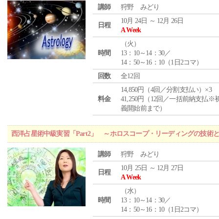
講師
狩野 みどり
10月 24日 ～ 12月 26日
日程
A Week
（
火
）
時間
13：10～14：30／
14：50～16：10（1日2コマ）
回数
全12回
14,850円（4回／分割支払い）×3
料金
41,250円（12回／一括前納支払※
義開始前まで）
西洋占星術中級実習「Part2」 ～ホロスコープ・リーディングの技術
講師
狩野 みどり
10月 25日 ～ 12月 27日
日程
A Week
（
水
）
時間
13：10～14：30／
14：50～16：10（1日2コマ）