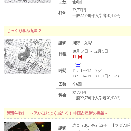
回数
全6回
22,770円
料金
一般22,770円/入学者20,460円
じっくり学ぶ九星２
講師
川野 文彰
10月 14日 ～ 12月 9日
日程
月1回
（
土
）
時間
11：30～12：50／
13：10～14：30（1日2コマ）
回数
全6回
22,770円
料金
一般22,770円/入学者20,460円
紫微斗数Ⅱ ～恐いほどよく当たる！ 中国占星術の奥義～
赤見（あかみ）淑子 【マダム呼
講師