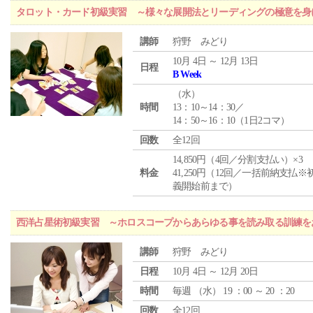
タロット・カード初級実習 ～様々な展開法とリーディングの極意を身
講師
狩野 みどり
10月 4日 ～ 12月 13日
日程
B Week
（
水
）
時間
13：10～14：30／
14：50～16：10（1日2コマ）
回数
全12回
14,850円（4回／分割支払い）×3
料金
41,250円（12回／一括前納支払※
義開始前まで）
西洋占星術初級実習 ～ホロスコープからあらゆる事を読み取る訓練を
講師
狩野 みどり
日程
10月 4日 ～ 12月 20日
時間
毎週 （
水
） 19 ：00 ～ 20 ：20
回数
全12回