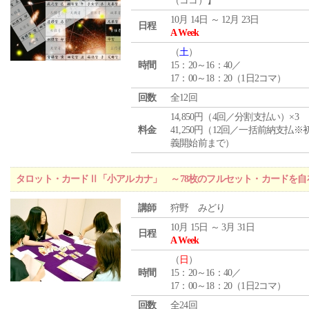
（ココ）】
10月 14日 ～ 12月 23日
日程
A Week
（
土
）
時間
15：20～16：40／
17：00～18：20（1日2コマ）
回数
全12回
14,850円（4回／分割支払い）×3
料金
41,250円（12回／一括前納支払※
義開始前まで）
タロット・カードⅡ「小アルカナ」 ～78枚のフルセット・カードを自
講師
狩野 みどり
10月 15日 ～ 3月 31日
日程
A Week
（
日
）
時間
15：20～16：40／
17：00～18：20（1日2コマ）
回数
全24回