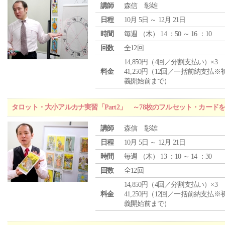
講師
森信 彰雄
日程
10月 5日 ～ 12月 21日
時間
毎週 （
木
） 14 ：50 ～ 16 ：10
回数
全12回
14,850円（4回／分割支払い）×3
料金
41,250円（12回／一括前納支払※
義開始前まで）
タロット・大小アルカナ実習「Part2」 ～78枚のフルセット・カード
講師
森信 彰雄
日程
10月 5日 ～ 12月 21日
時間
毎週 （
木
） 13 ：10 ～ 14 ：30
回数
全12回
14,850円（4回／分割支払い）×3
料金
41,250円（12回／一括前納支払※
義開始前まで）