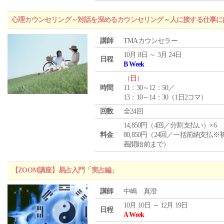
心理カウンセリング～対話を深めるカウンセリング～人に接する仕事には
講師
TMAカウンセラー
10月 8日 ～ 3月 24日
日程
B Week
（
日
）
時間
11：30～12：50／
13：10～14：30（1日2コマ）
回数
全24回
14,850円（4回／分割支払い）×6
料金
80,850円（24回／一括前納支払※
義開始前まで）
【ZOOM講座】易占入門「実占編」
講師
中嶋 真澄
10月 10日 ～ 12月 19日
日程
A Week