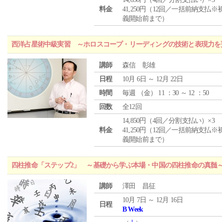
料金
41,250円（12回／一括前納支払※
義開始前まで）
西洋占星術中級実習 ～ホロスコープ・リーディングの技術と表現力を
講師
森信 彰雄
日程
10月 6日 ～ 12月 22日
時間
毎週 （
金
） 11 ：30 ～ 12 ：50
回数
全12回
14,850円（4回／分割支払い）×3
料金
41,250円（12回／一括前納支払※
義開始前まで）
四柱推命「ステップ2」 ～基礎から学ぶ本場・中国の四柱推命の真髄
講師
澤田 昌征
10月 7日 ～ 12月 16日
日程
B Week