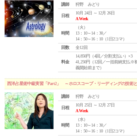
講師
狩野 みどり
10月 24日 ～ 12月 26日
日程
A Week
（
火
）
時間
13：10～14：30／
14：50～16：10（1日2コマ）
回数
全12回
14,850円（4回／分割支払い）×3
料金
41,250円（12回／一括前納支払※
義開始前まで）
西洋占星術中級実習「Part2」 ～ホロスコープ・リーディングの技術
講師
狩野 みどり
10月 25日 ～ 12月 27日
日程
A Week
（
水
）
時間
13：10～14：30／
14：50～16：10（1日2コマ）