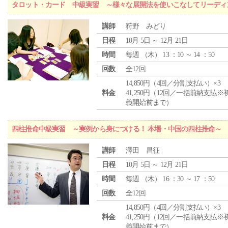
タロット・カード 中級実習 ～様々な展開法を使いこなしてリーディ
講師
狩野 みどり
日程
10月 5日 ～ 12月 21日
時間
毎週 （
木
） 13 ：10 ～ 14 ：50
回数
全12回
14,850円（4回／分割支払い）×3
料金
41,250円（12回／一括前納支払※
義開始前まで）
四柱推命中級実習 ～実例から身につける！ 本場・中国の四柱推命～
講師
澤田 昌征
日程
10月 5日 ～ 12月 21日
時間
毎週 （
木
） 16 ：30 ～ 17 ：50
回数
全12回
14,850円（4回／分割支払い）×3
料金
41,250円（12回／一括前納支払※
義開始前まで）