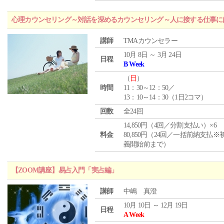
心理カウンセリング～対話を深めるカウンセリング～人に接する仕事には
講師
TMAカウンセラー
10月 8日 ～ 3月 24日
日程
B Week
（
日
）
時間
11：30～12：50／
13：10～14：30（1日2コマ）
回数
全24回
14,850円（4回／分割支払い）×6
料金
80,850円（24回／一括前納支払※
義開始前まで）
【ZOOM講座】易占入門「実占編」
講師
中嶋 真澄
10月 10日 ～ 12月 19日
日程
A Week