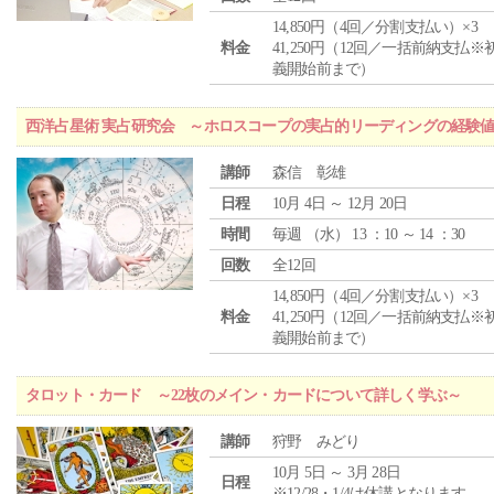
14,850円（4回／分割支払い）×3
料金
41,250円（12回／一括前納支払※
義開始前まで）
西洋占星術 実占研究会 ～ホロスコープの実占的リーディングの経験
講師
森信 彰雄
日程
10月 4日 ～ 12月 20日
時間
毎週 （
水
） 13 ：10 ～ 14 ：30
回数
全12回
14,850円（4回／分割支払い）×3
料金
41,250円（12回／一括前納支払※
義開始前まで）
タロット・カード ～22枚のメイン・カードについて詳しく学ぶ～
講師
狩野 みどり
10月 5日 ～ 3月 28日
日程
※12/28・1/4は休講となります。