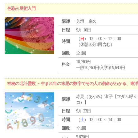
色彩占星術入門
講師
芳垣 宗久
日程
9月 10日
（
日
） 13 ：00 ～ 17 ：00
時間
（休憩20分1回含む）
回数
全1回
10,760円
料金
一般10,760円/入学者9,680円
神秘の北斗霊数 ～生まれ年の末尾の数字でその人の宿命がわかる、東
赤見（あかみ）淑子【マダム呼々
講師
コ）】
日程
9月 23日
時間
（
土
） 12 ：00 ～ 14 ：00
回数
全1回
5,870円