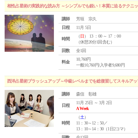
相性占星術の実践的な読み方 ～シンプルでも鋭い！本質に迫るテクニ
講師
芳垣 宗久
日程
11月 5日
（
日
） 13 ：00 ～ 17 ：00
時間
（休憩20分1回含む）
回数
全1回
10,760円
料金
一般10,760円/入学者9,680円
西洋占星術ブラッシュアップ～中級レベルまでを総復習してスキルアッ
講師
森信 彰雄
11月 25日 ～ 3月 2日
日程
A Week
（
土
）
時間
11：30～12：50／
13：10～14：30（1日2コマ）
回数
全12回