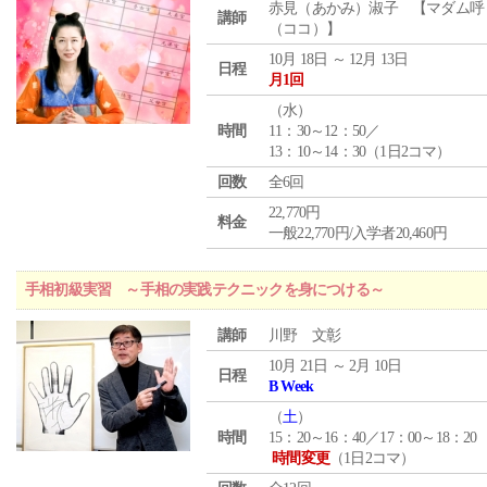
赤見（あかみ）淑子 【マダム呼
講師
（ココ）】
10月 18日 ～ 12月 13日
日程
月1回
（
水
）
時間
11：30～12：50／
13：10～14：30（1日2コマ）
回数
全6回
22,770円
料金
一般22,770円/入学者20,460円
手相初級実習 ～手相の実践テクニックを身につける～
講師
川野 文彰
10月 21日 ～ 2月 10日
日程
B Week
（
土
）
時間
15：20～16：40／17：00～18：20
時間変更
（1日2コマ）