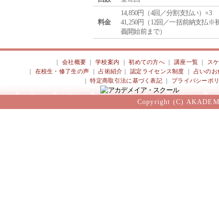
14,850円（4回／分割支払い）×3
料金
41,250円（12回／一括前納支払※
義開始前まで）
｜
会社概要
｜
学校案内
｜
初めての方へ
｜
講座一覧
｜
ス
｜
在校生・修了生の声
｜
占術紹介
｜
認定ライセンス制度
｜
占いのお
｜
特定商取引法に基づく表記
｜
プライバシーポ
Copyright (C) AKADEM