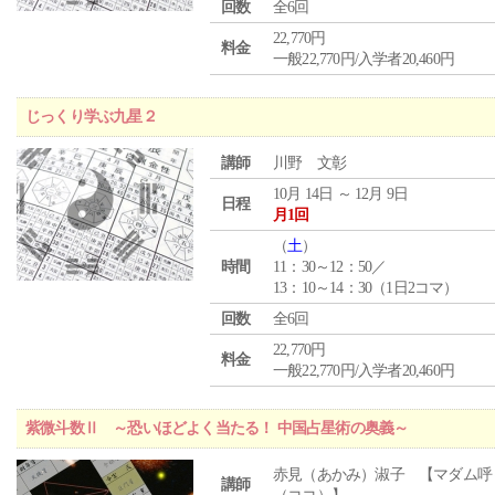
回数
全6回
22,770円
料金
一般22,770円/入学者20,460円
じっくり学ぶ九星２
講師
川野 文彰
10月 14日 ～ 12月 9日
日程
月1回
（
土
）
時間
11：30～12：50／
13：10～14：30（1日2コマ）
回数
全6回
22,770円
料金
一般22,770円/入学者20,460円
紫微斗数Ⅱ ～恐いほどよく当たる！ 中国占星術の奥義～
赤見（あかみ）淑子 【マダム呼
講師