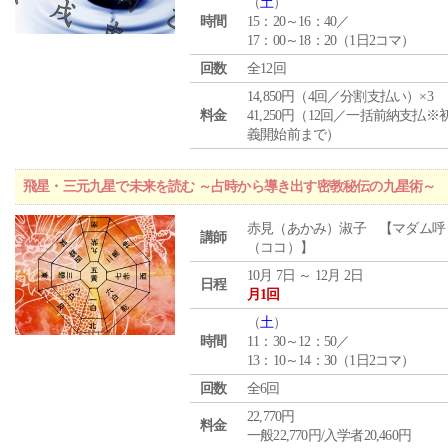
（
土
）
時間
15：20～16：40／
17：00～18：20（1日2コマ）
回数
全12回
14,850円（4回／分割支払い）×3
料金
41,250円（12回／一括前納支払※
義開始前まで）
飛星・三元九星で未来を読む ～占時から導き出す密教秘伝の九星術～
赤見（あかみ）淑子 【マダム呼
講師
（ココ）】
10月 7日 ～ 12月 2日
日程
月1回
（
土
）
時間
11：30～12：50／
13：10～14：30（1日2コマ）
回数
全6回
22,770円
料金
一般22,770円/入学者20,460円