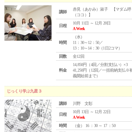
赤見（あかみ）淑子 【マダム呼
講師
（ココ）】
10月 11日 ～ 12月 20日
日程
A Week
（
水
）
時間
11：30～12：50／
13：10～14：30（1日2コマ）
回数
全12回
14,850円（4回／分割支払い）×3
料金
41,250円（12回／一括前納支払※
義開始前まで）
じっくり学ぶ九星３
講師
川野 文彰
10月 13日 ～ 12月 22日
日程
A Week
時間
（
金
） 16 ：30 ～ 17 ：50