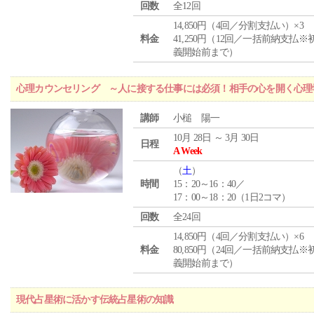
回数
全12回
14,850円（4回／分割支払い）×3
料金
41,250円（12回／一括前納支払※
義開始前まで）
心理カウンセリング ～人に接する仕事には必須！相手の心を開く心理
講師
小槌 陽一
10月 28日 ～ 3月 30日
日程
A Week
（
土
）
時間
15：20～16：40／
17：00～18：20（1日2コマ）
回数
全24回
14,850円（4回／分割支払い）×6
料金
80,850円（24回／一括前納支払※
義開始前まで）
現代占星術に活かす伝統占星術の知識