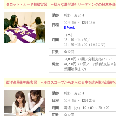
タロット・カード初級実習 ～様々な展開法とリーディングの極意を身
講師
狩野 みどり
10月 4日 ～ 12月 13日
日程
B Week
（
水
）
時間
13：10～14：30／
14：50～16：10（1日2コマ）
回数
全12回
14,850円（4回／分割支払い）×3
料金
41,250円（12回／一括前納支払※
義開始前まで）
西洋占星術初級実習 ～ホロスコープからあらゆる事を読み取る訓練を
講師
狩野 みどり
日程
10月 4日 ～ 12月 20日
時間
毎週 （
水
） 19 ：00 ～ 20 ：20
回数
全12回