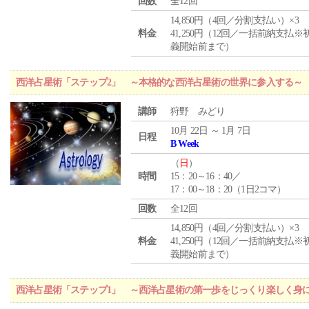
回数
全12回
14,850円（4回／分割支払い）×3
料金
41,250円（12回／一括前納支払※
義開始前まで）
西洋占星術「ステップ2」 ～本格的な西洋占星術の世界に参入する～
講師
狩野 みどり
10月 22日 ～ 1月 7日
日程
B Week
（
日
）
時間
15：20～16：40／
17：00～18：20（1日2コマ）
回数
全12回
14,850円（4回／分割支払い）×3
料金
41,250円（12回／一括前納支払※
義開始前まで）
西洋占星術「ステップ1」 ～西洋占星術の第一歩をじっくり楽しく身