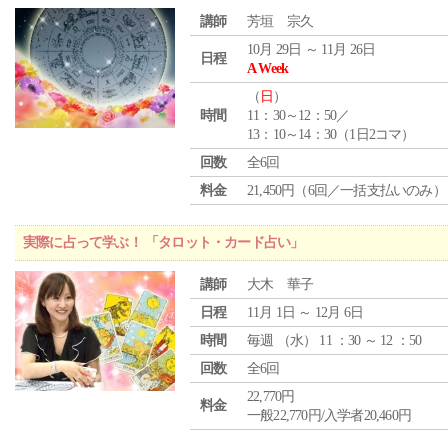
講師
芳垣 宗久
10月 29日 ～ 11月 26日
日程
A Week
（
日
）
時間
11：30～12：50／
13：10～14：30（1日2コマ）
回数
全6回
料金
21,450円（6回／一括支払いのみ）
実際に占って学ぶ！ 「タロット・カード占い」
講師
大木 華子
日程
11月 1日 ～ 12月 6日
時間
毎週 （
水
） 11 ：30 ～ 12 ：50
回数
全6回
22,770円
料金
一般22,770円/入学者20,460円