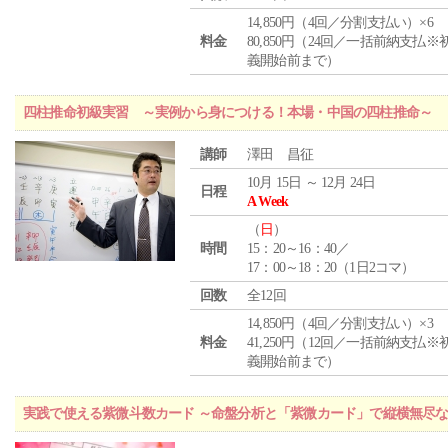
14,850円（4回／分割支払い）×6
料金
80,850円（24回／一括前納支払※
義開始前まで）
四柱推命初級実習 ～実例から身につける！本場・中国の四柱推命～
講師
澤田 昌征
10月 15日 ～ 12月 24日
日程
A Week
（
日
）
時間
15：20～16：40／
17：00～18：20（1日2コマ）
回数
全12回
14,850円（4回／分割支払い）×3
料金
41,250円（12回／一括前納支払※
義開始前まで）
実践で使える紫微斗数カード ～命盤分析と「紫微カード」で縦横無尽