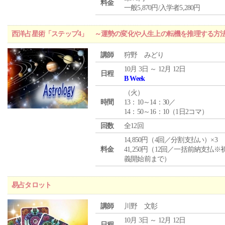
料金
一般5,870円/入学者5,280円
西洋占星術「ステップ4」 ～運勢の変化や人生上の転機を推理する方
講師
狩野 みどり
10月 3日 ～ 12月 12日
日程
B Week
（
火
）
時間
13：10～14：30／
14：50～16：10（1日2コマ）
回数
全12回
14,850円（4回／分割支払い）×3
料金
41,250円（12回／一括前納支払※
義開始前まで）
易占タロット
講師
川野 文彰
10月 3日 ～ 12月 12日
日程