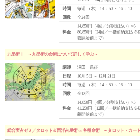
時間
毎週 （
木
） 14 ：50 ～ 16 ：10
回数
全24回
14,850円（4回／分割支払い）×6
料金
80,850円（24回／一括前納支払※
義開始前まで）
九星術Ⅰ ～九星術の命術について詳しく学ぶ～
講師
澤田 昌征
日程
10月 5日 ～ 12月 21日
時間
毎週 （
木
） 14 ：50 ～ 16 ：10
回数
全12回
14,850円（4回／分割支払い）×3
料金
41,250円（12回／一括前納支払※
義開始前まで）
総合実占ゼミ／タロット＆西洋占星術 or 各種命術 ～タロット・カ