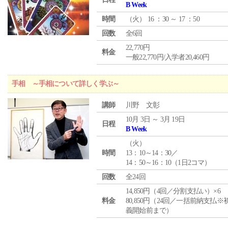
B Week
時間
（
火
） 16 ：30 ～ 17 ：50
回数
全6回
22,770円
料金
一般22,770円/入学者20,460円
手相 ～手相について詳しく学ぶ～
講師
川野 文彰
10月 3日 ～ 3月 19日
日程
B Week
（
火
）
時間
13：10～14：30／
14：50～16：10（1日2コマ）
回数
全24回
14,850円（4回／分割支払い）×6
料金
80,850円（24回／一括前納支払※
義開始前まで）