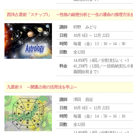
西洋占星術「ステップ3」 ～性格の細密分析と一生の運命の推理方法
講師
狩野 みどり
日程
10月 6日 ～ 12月 22日
時間
毎週 （
金
） 13 ：10 ～ 14 ：30
回数
全12回
14,850円（4回／分割支払い）×3
料金
41,250円（12回／一括前納支払※
義開始前まで）
九星術Ⅱ ～開運占術の活用法を学ぶ～
講師
澤田 昌征
日程
10月 6日 ～ 12月 22日
時間
毎週 （
金
） 14 ：50 ～ 16 ：10
回数
全12回
14,850円（4回／分割支払い）×3