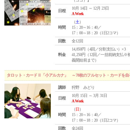
（ココ）】
10月 14日 ～ 12月 23日
日程
A Week
（
土
）
時間
15：20～16：40／
17：00～18：20（1日2コマ）
回数
全12回
14,850円（4回／分割支払い）×3
料金
41,250円（12回／一括前納支払※
義開始前まで）
タロット・カードⅡ「小アルカナ」 ～78枚のフルセット・カードを自
講師
狩野 みどり
10月 15日 ～ 3月 31日
日程
A Week
（
日
）
時間
15：20～16：40／
17：00～18：20（1日2コマ）
回数
全24回