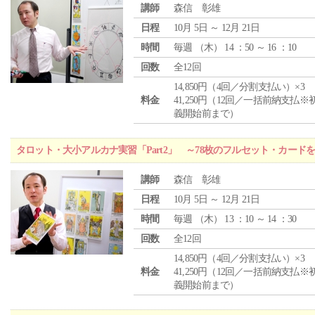
講師
森信 彰雄
日程
10月 5日 ～ 12月 21日
時間
毎週 （
木
） 14 ：50 ～ 16 ：10
回数
全12回
14,850円（4回／分割支払い）×3
料金
41,250円（12回／一括前納支払※
義開始前まで）
タロット・大小アルカナ実習「Part2」 ～78枚のフルセット・カード
講師
森信 彰雄
日程
10月 5日 ～ 12月 21日
時間
毎週 （
木
） 13 ：10 ～ 14 ：30
回数
全12回
14,850円（4回／分割支払い）×3
料金
41,250円（12回／一括前納支払※
義開始前まで）