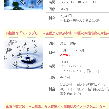
時間
（
火
） 13 ：10 ～ 14 ：30
回数
全6回
25,740円
料金
一般25,740円/入学者23,100円
四柱推命「ステップ1」 ～基礎から学ぶ本場・中国の四柱推命の真髄
講師
澤田 昌征
10月 10日 ～ 12月 19日
日程
A Week
（
火
）
時間
14：50～16：10／
16：30～17：50（1日2コマ）
回数
全12回
14,850円（4回／分割支払い）×3
料金
41,250円（12回／一括前納支払※
義開始前まで）
紫微斗数実習 ～出生図から人物像と人生模様のイメージを広げる～