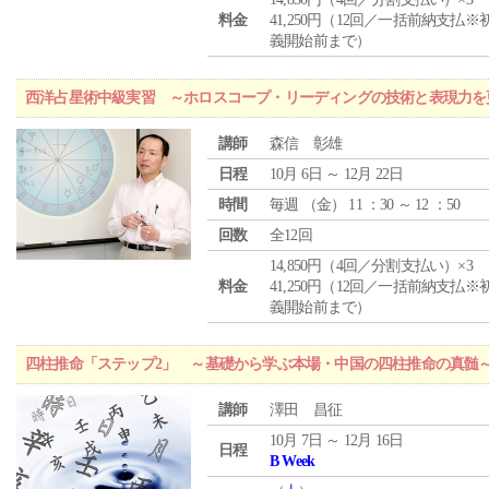
料金
41,250円（12回／一括前納支払※
義開始前まで）
西洋占星術中級実習 ～ホロスコープ・リーディングの技術と表現力を
講師
森信 彰雄
日程
10月 6日 ～ 12月 22日
時間
毎週 （
金
） 11 ：30 ～ 12 ：50
回数
全12回
14,850円（4回／分割支払い）×3
料金
41,250円（12回／一括前納支払※
義開始前まで）
四柱推命「ステップ2」 ～基礎から学ぶ本場・中国の四柱推命の真髄
講師
澤田 昌征
10月 7日 ～ 12月 16日
日程
B Week