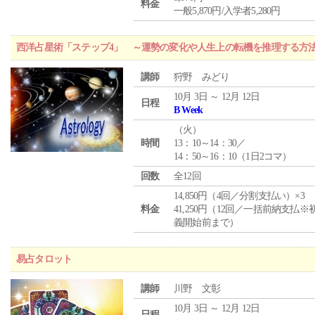
料金
一般5,870円/入学者5,280円
西洋占星術「ステップ4」 ～運勢の変化や人生上の転機を推理する方
講師
狩野 みどり
10月 3日 ～ 12月 12日
日程
B Week
（
火
）
時間
13：10～14：30／
14：50～16：10（1日2コマ）
回数
全12回
14,850円（4回／分割支払い）×3
料金
41,250円（12回／一括前納支払※
義開始前まで）
易占タロット
講師
川野 文彰
10月 3日 ～ 12月 12日
日程