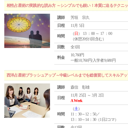
相性占星術の実践的な読み方 ～シンプルでも鋭い！本質に迫るテクニ
講師
芳垣 宗久
日程
11月 5日
（
日
） 13 ：00 ～ 17 ：00
時間
（休憩20分1回含む）
回数
全1回
10,760円
料金
一般10,760円/入学者9,680円
西洋占星術ブラッシュアップ～中級レベルまでを総復習してスキルアッ
講師
森信 彰雄
11月 25日 ～ 3月 2日
日程
A Week
（
土
）
時間
11：30～12：50／
13：10～14：30（1日2コマ）
回数
全12回