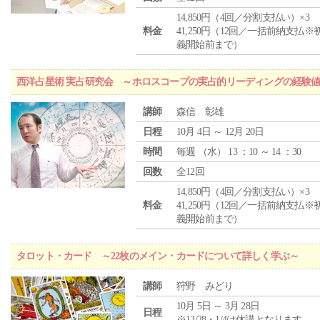
14,850円（4回／分割支払い）×3
料金
41,250円（12回／一括前納支払※
義開始前まで）
西洋占星術 実占研究会 ～ホロスコープの実占的リーディングの経験
講師
森信 彰雄
日程
10月 4日 ～ 12月 20日
時間
毎週 （
水
） 13 ：10 ～ 14 ：30
回数
全12回
14,850円（4回／分割支払い）×3
料金
41,250円（12回／一括前納支払※
義開始前まで）
タロット・カード ～22枚のメイン・カードについて詳しく学ぶ～
講師
狩野 みどり
10月 5日 ～ 3月 28日
日程
※12/28・1/4は休講となります。