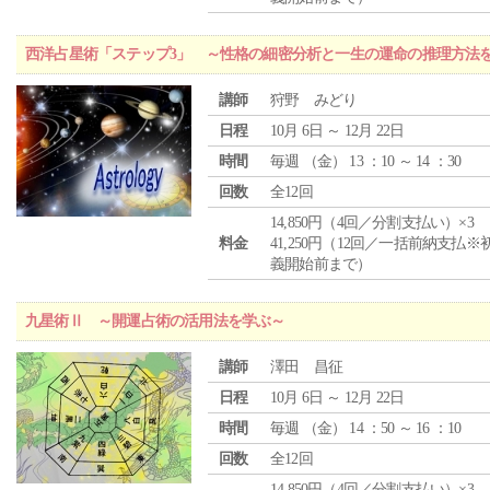
西洋占星術「ステップ3」 ～性格の細密分析と一生の運命の推理方法
講師
狩野 みどり
日程
10月 6日 ～ 12月 22日
時間
毎週 （
金
） 13 ：10 ～ 14 ：30
回数
全12回
14,850円（4回／分割支払い）×3
料金
41,250円（12回／一括前納支払※
義開始前まで）
九星術Ⅱ ～開運占術の活用法を学ぶ～
講師
澤田 昌征
日程
10月 6日 ～ 12月 22日
時間
毎週 （
金
） 14 ：50 ～ 16 ：10
回数
全12回
14,850円（4回／分割支払い）×3