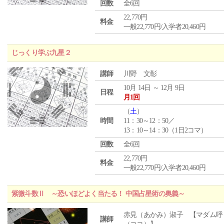
回数
全6回
22,770円
料金
一般22,770円/入学者20,460円
じっくり学ぶ九星２
講師
川野 文彰
10月 14日 ～ 12月 9日
日程
月1回
（
土
）
時間
11：30～12：50／
13：10～14：30（1日2コマ）
回数
全6回
22,770円
料金
一般22,770円/入学者20,460円
紫微斗数Ⅱ ～恐いほどよく当たる！ 中国占星術の奥義～
赤見（あかみ）淑子 【マダム呼
講師