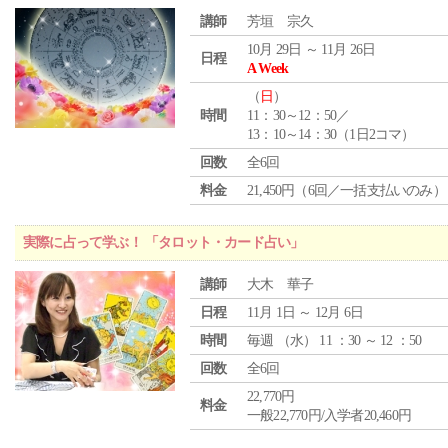
講師
芳垣 宗久
10月 29日 ～ 11月 26日
日程
A Week
（
日
）
時間
11：30～12：50／
13：10～14：30（1日2コマ）
回数
全6回
料金
21,450円（6回／一括支払いのみ）
実際に占って学ぶ！ 「タロット・カード占い」
講師
大木 華子
日程
11月 1日 ～ 12月 6日
時間
毎週 （
水
） 11 ：30 ～ 12 ：50
回数
全6回
22,770円
料金
一般22,770円/入学者20,460円