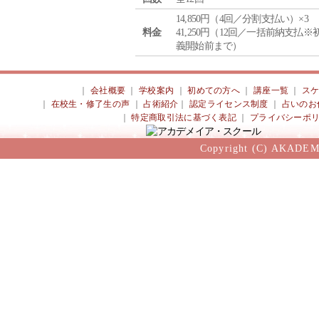
14,850円（4回／分割支払い）×3
料金
41,250円（12回／一括前納支払※
義開始前まで）
｜
会社概要
｜
学校案内
｜
初めての方へ
｜
講座一覧
｜
ス
｜
在校生・修了生の声
｜
占術紹介
｜
認定ライセンス制度
｜
占いのお
｜
特定商取引法に基づく表記
｜
プライバシーポ
Copyright (C) AKADEM