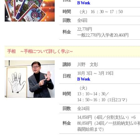
B Week
時間
（
火
） 16 ：30 ～ 17 ：50
回数
全6回
22,770円
料金
一般22,770円/入学者20,460円
手相 ～手相について詳しく学ぶ～
講師
川野 文彰
10月 3日 ～ 3月 19日
日程
B Week
（
火
）
時間
13：10～14：30／
14：50～16：10（1日2コマ）
回数
全24回
14,850円（4回／分割支払い）×6
料金
80,850円（24回／一括前納支払※
義開始前まで）