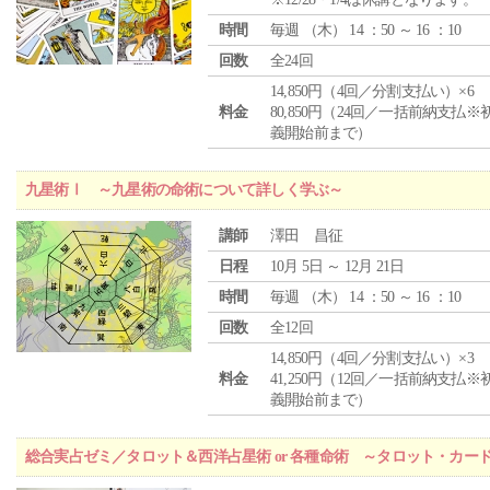
時間
毎週 （
木
） 14 ：50 ～ 16 ：10
回数
全24回
14,850円（4回／分割支払い）×6
料金
80,850円（24回／一括前納支払※
義開始前まで）
九星術Ⅰ ～九星術の命術について詳しく学ぶ～
講師
澤田 昌征
日程
10月 5日 ～ 12月 21日
時間
毎週 （
木
） 14 ：50 ～ 16 ：10
回数
全12回
14,850円（4回／分割支払い）×3
料金
41,250円（12回／一括前納支払※
義開始前まで）
総合実占ゼミ／タロット＆西洋占星術 or 各種命術 ～タロット・カ