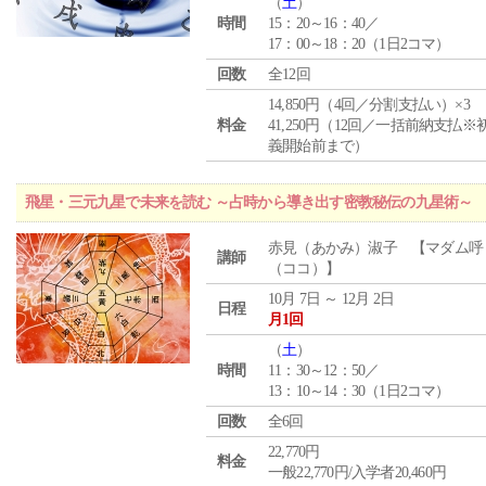
（
土
）
時間
15：20～16：40／
17：00～18：20（1日2コマ）
回数
全12回
14,850円（4回／分割支払い）×3
料金
41,250円（12回／一括前納支払※
義開始前まで）
飛星・三元九星で未来を読む ～占時から導き出す密教秘伝の九星術～
赤見（あかみ）淑子 【マダム呼
講師
（ココ）】
10月 7日 ～ 12月 2日
日程
月1回
（
土
）
時間
11：30～12：50／
13：10～14：30（1日2コマ）
回数
全6回
22,770円
料金
一般22,770円/入学者20,460円