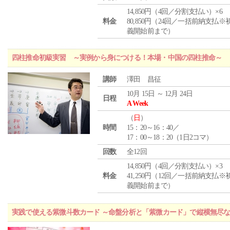
14,850円（4回／分割支払い）×6
料金
80,850円（24回／一括前納支払※
義開始前まで）
四柱推命初級実習 ～実例から身につける！本場・中国の四柱推命～
講師
澤田 昌征
10月 15日 ～ 12月 24日
日程
A Week
（
日
）
時間
15：20～16：40／
17：00～18：20（1日2コマ）
回数
全12回
14,850円（4回／分割支払い）×3
料金
41,250円（12回／一括前納支払※
義開始前まで）
実践で使える紫微斗数カード ～命盤分析と「紫微カード」で縦横無尽