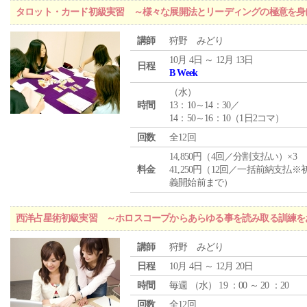
タロット・カード初級実習 ～様々な展開法とリーディングの極意を身
講師
狩野 みどり
10月 4日 ～ 12月 13日
日程
B Week
（
水
）
時間
13：10～14：30／
14：50～16：10（1日2コマ）
回数
全12回
14,850円（4回／分割支払い）×3
料金
41,250円（12回／一括前納支払※
義開始前まで）
西洋占星術初級実習 ～ホロスコープからあらゆる事を読み取る訓練を
講師
狩野 みどり
日程
10月 4日 ～ 12月 20日
時間
毎週 （
水
） 19 ：00 ～ 20 ：20
回数
全12回