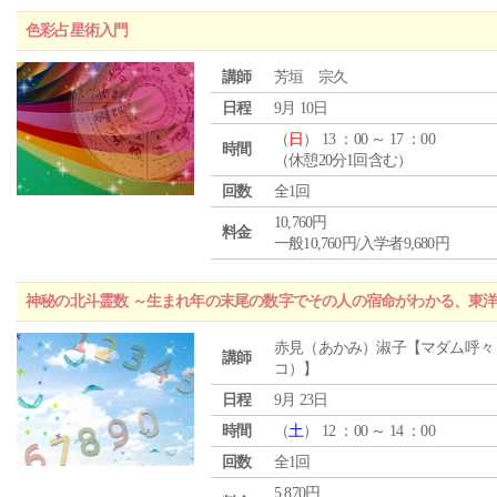
色彩占星術入門
講師
芳垣 宗久
日程
9月 10日
（
日
） 13 ：00 ～ 17 ：00
時間
（休憩20分1回含む）
回数
全1回
10,760円
料金
一般10,760円/入学者9,680円
神秘の北斗霊数 ～生まれ年の末尾の数字でその人の宿命がわかる、東
赤見（あかみ）淑子【マダム呼々
講師
コ）】
日程
9月 23日
時間
（
土
） 12 ：00 ～ 14 ：00
回数
全1回
5,870円