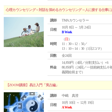
心理カウンセリング～対話を深めるカウンセリング～人に接する仕事には
講師
TMAカウンセラー
10月 8日 ～ 3月 24日
日程
B Week
（
日
）
時間
11：30～12：50／
13：10～14：30（1日2コマ）
回数
全24回
14,850円（4回／分割支払い）×6
料金
80,850円（24回／一括前納支払※
義開始前まで）
【ZOOM講座】易占入門「実占編」
講師
中嶋 真澄
10月 10日 ～ 12月 19日
日程
A Week