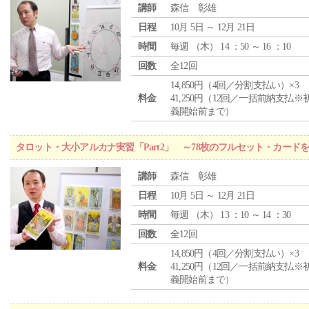
講師
森信 彰雄
日程
10月 5日 ～ 12月 21日
時間
毎週 （
木
） 14 ：50 ～ 16 ：10
回数
全12回
14,850円（4回／分割支払い）×3
料金
41,250円（12回／一括前納支払※
義開始前まで）
タロット・大小アルカナ実習「Part2」 ～78枚のフルセット・カード
講師
森信 彰雄
日程
10月 5日 ～ 12月 21日
時間
毎週 （
木
） 13 ：10 ～ 14 ：30
回数
全12回
14,850円（4回／分割支払い）×3
料金
41,250円（12回／一括前納支払※
義開始前まで）