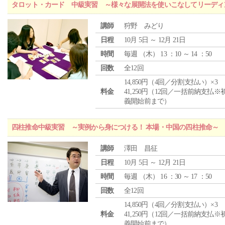
タロット・カード 中級実習 ～様々な展開法を使いこなしてリーディ
講師
狩野 みどり
日程
10月 5日 ～ 12月 21日
時間
毎週 （
木
） 13 ：10 ～ 14 ：50
回数
全12回
14,850円（4回／分割支払い）×3
料金
41,250円（12回／一括前納支払※
義開始前まで）
四柱推命中級実習 ～実例から身につける！ 本場・中国の四柱推命～
講師
澤田 昌征
日程
10月 5日 ～ 12月 21日
時間
毎週 （
木
） 16 ：30 ～ 17 ：50
回数
全12回
14,850円（4回／分割支払い）×3
料金
41,250円（12回／一括前納支払※
義開始前まで）