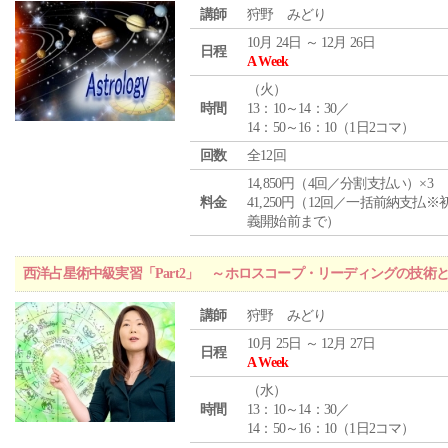
講師
狩野 みどり
10月 24日 ～ 12月 26日
日程
A Week
（
火
）
時間
13：10～14：30／
14：50～16：10（1日2コマ）
回数
全12回
14,850円（4回／分割支払い）×3
料金
41,250円（12回／一括前納支払※
義開始前まで）
西洋占星術中級実習「Part2」 ～ホロスコープ・リーディングの技術
講師
狩野 みどり
10月 25日 ～ 12月 27日
日程
A Week
（
水
）
時間
13：10～14：30／
14：50～16：10（1日2コマ）