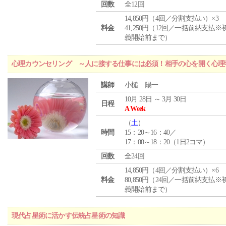
回数
全12回
14,850円（4回／分割支払い）×3
料金
41,250円（12回／一括前納支払※
義開始前まで）
心理カウンセリング ～人に接する仕事には必須！相手の心を開く心理
講師
小槌 陽一
10月 28日 ～ 3月 30日
日程
A Week
（
土
）
時間
15：20～16：40／
17：00～18：20（1日2コマ）
回数
全24回
14,850円（4回／分割支払い）×6
料金
80,850円（24回／一括前納支払※
義開始前まで）
現代占星術に活かす伝統占星術の知識