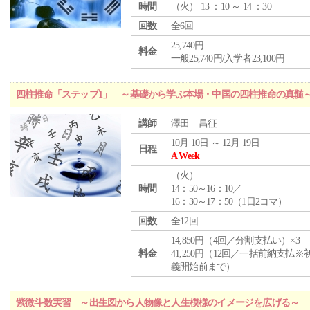
時間
（
火
） 13 ：10 ～ 14 ：30
回数
全6回
25,740円
料金
一般25,740円/入学者23,100円
四柱推命「ステップ1」 ～基礎から学ぶ本場・中国の四柱推命の真髄
講師
澤田 昌征
10月 10日 ～ 12月 19日
日程
A Week
（
火
）
時間
14：50～16：10／
16：30～17：50（1日2コマ）
回数
全12回
14,850円（4回／分割支払い）×3
料金
41,250円（12回／一括前納支払※
義開始前まで）
紫微斗数実習 ～出生図から人物像と人生模様のイメージを広げる～