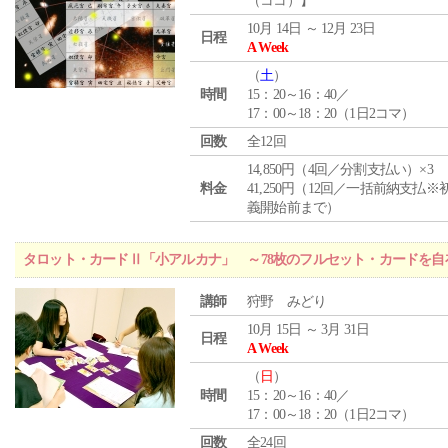
（ココ）】
10月 14日 ～ 12月 23日
日程
A Week
（
土
）
時間
15：20～16：40／
17：00～18：20（1日2コマ）
回数
全12回
14,850円（4回／分割支払い）×3
料金
41,250円（12回／一括前納支払※
義開始前まで）
タロット・カードⅡ「小アルカナ」 ～78枚のフルセット・カードを自
講師
狩野 みどり
10月 15日 ～ 3月 31日
日程
A Week
（
日
）
時間
15：20～16：40／
17：00～18：20（1日2コマ）
回数
全24回