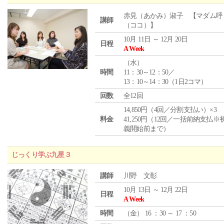
赤見（あかみ）淑子 【マダム呼
講師
（ココ）】
10月 11日 ～ 12月 20日
日程
A Week
（
水
）
時間
11：30～12：50／
13：10～14：30（1日2コマ）
回数
全12回
14,850円（4回／分割支払い）×3
料金
41,250円（12回／一括前納支払※
義開始前まで）
じっくり学ぶ九星３
講師
川野 文彰
10月 13日 ～ 12月 22日
日程
A Week
時間
（
金
） 16 ：30 ～ 17 ：50