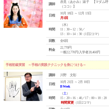
赤見（あかみ）淑子 【マダム呼
講師
（ココ）】
10月 18日 ～ 12月 13日
日程
月1回
（
水
）
時間
11：30～12：50／
13：10～14：30（1日2コマ）
回数
全6回
22,770円
料金
一般22,770円/入学者20,460円
手相初級実習 ～手相の実践テクニックを身につける～
講師
川野 文彰
10月 21日 ～ 2月 10日
日程
B Week
（
土
）
時間
15：20～16：40／17：00～18：20
時間変更
（1日2コマ）