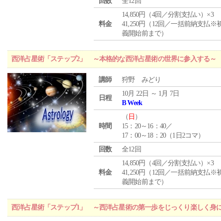
回数
全12回
14,850円（4回／分割支払い）×3
料金
41,250円（12回／一括前納支払※
義開始前まで）
西洋占星術「ステップ2」 ～本格的な西洋占星術の世界に参入する～
講師
狩野 みどり
10月 22日 ～ 1月 7日
日程
B Week
（
日
）
時間
15：20～16：40／
17：00～18：20（1日2コマ）
回数
全12回
14,850円（4回／分割支払い）×3
料金
41,250円（12回／一括前納支払※
義開始前まで）
西洋占星術「ステップ1」 ～西洋占星術の第一歩をじっくり楽しく身