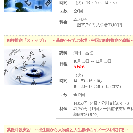
時間
（
火
） 13 ：10 ～ 14 ：30
回数
全6回
25,740円
料金
一般25,740円/入学者23,100円
四柱推命「ステップ1」 ～基礎から学ぶ本場・中国の四柱推命の真髄
講師
澤田 昌征
10月 10日 ～ 12月 19日
日程
A Week
（
火
）
時間
14：50～16：10／
16：30～17：50（1日2コマ）
回数
全12回
14,850円（4回／分割支払い）×3
料金
41,250円（12回／一括前納支払※
義開始前まで）
紫微斗数実習 ～出生図から人物像と人生模様のイメージを広げる～