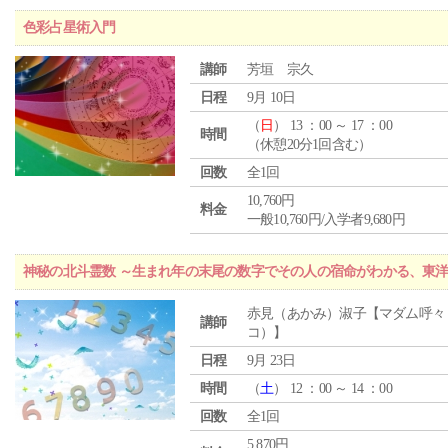
色彩占星術入門
講師
芳垣 宗久
日程
9月 10日
（
日
） 13 ：00 ～ 17 ：00
時間
（休憩20分1回含む）
回数
全1回
10,760円
料金
一般10,760円/入学者9,680円
神秘の北斗霊数 ～生まれ年の末尾の数字でその人の宿命がわかる、東
赤見（あかみ）淑子【マダム呼々
講師
コ）】
日程
9月 23日
時間
（
土
） 12 ：00 ～ 14 ：00
回数
全1回
5,870円