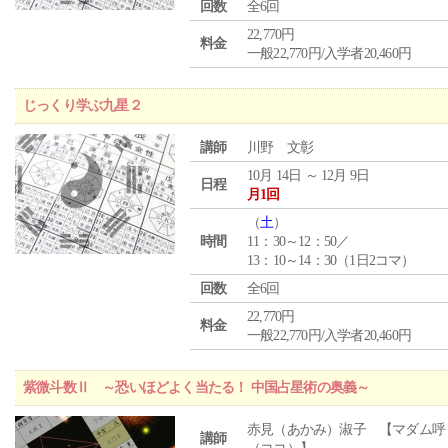
回数
全6回
22,770円
料金
一般22,770円/入学者20,460円
じっくり学ぶ九星２
講師
川野 文彰
10月 14日 ～ 12月 9日
日程
月1回
（
土
）
時間
11：30～12：50／
13：10～14：30（1日2コマ）
回数
全6回
22,770円
料金
一般22,770円/入学者20,460円
紫微斗数Ⅱ ～恐いほどよく当たる！ 中国占星術の奥義～
赤見（あかみ）淑子 【マダム呼
講師