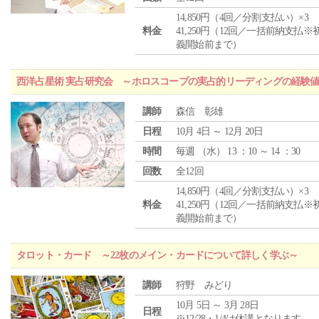
14,850円（4回／分割支払い）×3
料金
41,250円（12回／一括前納支払※
義開始前まで）
西洋占星術 実占研究会 ～ホロスコープの実占的リーディングの経験
講師
森信 彰雄
日程
10月 4日 ～ 12月 20日
時間
毎週 （
水
） 13 ：10 ～ 14 ：30
回数
全12回
14,850円（4回／分割支払い）×3
料金
41,250円（12回／一括前納支払※
義開始前まで）
タロット・カード ～22枚のメイン・カードについて詳しく学ぶ～
講師
狩野 みどり
10月 5日 ～ 3月 28日
日程
※12/28・1/4は休講となります。