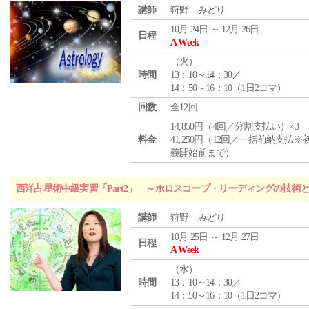
講師
狩野 みどり
10月 24日 ～ 12月 26日
日程
A Week
（
火
）
時間
13：10～14：30／
14：50～16：10（1日2コマ）
回数
全12回
14,850円（4回／分割支払い）×3
料金
41,250円（12回／一括前納支払※
義開始前まで）
西洋占星術中級実習「Part2」 ～ホロスコープ・リーディングの技術
講師
狩野 みどり
10月 25日 ～ 12月 27日
日程
A Week
（
水
）
時間
13：10～14：30／
14：50～16：10（1日2コマ）