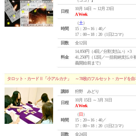
（ココ）】
10月 14日 ～ 12月 23日
日程
A Week
（
土
）
時間
15：20～16：40／
17：00～18：20（1日2コマ）
回数
全12回
14,850円（4回／分割支払い）×3
料金
41,250円（12回／一括前納支払※
義開始前まで）
タロット・カードⅡ「小アルカナ」 ～78枚のフルセット・カードを自
講師
狩野 みどり
10月 15日 ～ 3月 31日
日程
A Week
（
日
）
時間
15：20～16：40／
17：00～18：20（1日2コマ）
回数
全24回