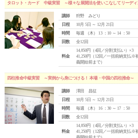
タロット・カード 中級実習 ～様々な展開法を使いこなしてリーディ
講師
狩野 みどり
日程
10月 5日 ～ 12月 21日
時間
毎週 （
木
） 13 ：10 ～ 14 ：50
回数
全12回
14,850円（4回／分割支払い）×3
料金
41,250円（12回／一括前納支払※
義開始前まで）
四柱推命中級実習 ～実例から身につける！ 本場・中国の四柱推命～
講師
澤田 昌征
日程
10月 5日 ～ 12月 21日
時間
毎週 （
木
） 16 ：30 ～ 17 ：50
回数
全12回
14,850円（4回／分割支払い）×3
料金
41,250円（12回／一括前納支払※
義開始前まで）