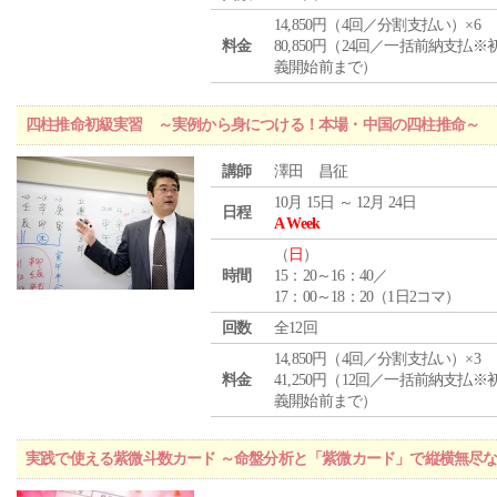
14,850円（4回／分割支払い）×6
料金
80,850円（24回／一括前納支払※
義開始前まで）
四柱推命初級実習 ～実例から身につける！本場・中国の四柱推命～
講師
澤田 昌征
10月 15日 ～ 12月 24日
日程
A Week
（
日
）
時間
15：20～16：40／
17：00～18：20（1日2コマ）
回数
全12回
14,850円（4回／分割支払い）×3
料金
41,250円（12回／一括前納支払※
義開始前まで）
実践で使える紫微斗数カード ～命盤分析と「紫微カード」で縦横無尽