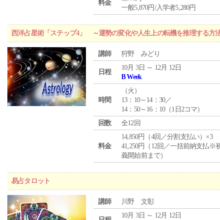
料金
一般5,870円/入学者5,280円
西洋占星術「ステップ4」 ～運勢の変化や人生上の転機を推理する方
講師
狩野 みどり
10月 3日 ～ 12月 12日
日程
B Week
（
火
）
時間
13：10～14：30／
14：50～16：10（1日2コマ）
回数
全12回
14,850円（4回／分割支払い）×3
料金
41,250円（12回／一括前納支払※
義開始前まで）
易占タロット
講師
川野 文彰
10月 3日 ～ 12月 12日
日程