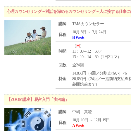
心理カウンセリング～対話を深めるカウンセリング～人に接する仕事には
講師
TMAカウンセラー
10月 8日 ～ 3月 24日
日程
B Week
（
日
）
時間
11：30～12：50／
13：10～14：30（1日2コマ）
回数
全24回
14,850円（4回／分割支払い）×6
料金
80,850円（24回／一括前納支払※
義開始前まで）
【ZOOM講座】易占入門「実占編」
講師
中嶋 真澄
10月 10日 ～ 12月 19日
日程
A Week