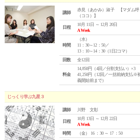
赤見（あかみ）淑子 【マダム呼
講師
（ココ）】
10月 11日 ～ 12月 20日
日程
A Week
（
水
）
時間
11：30～12：50／
13：10～14：30（1日2コマ）
回数
全12回
14,850円（4回／分割支払い）×3
料金
41,250円（12回／一括前納支払※
義開始前まで）
じっくり学ぶ九星３
講師
川野 文彰
10月 13日 ～ 12月 22日
日程
A Week
時間
（
金
） 16 ：30 ～ 17 ：50