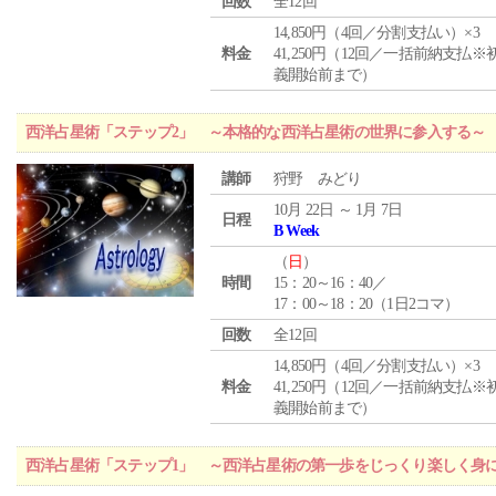
回数
全12回
14,850円（4回／分割支払い）×3
料金
41,250円（12回／一括前納支払※
義開始前まで）
西洋占星術「ステップ2」 ～本格的な西洋占星術の世界に参入する～
講師
狩野 みどり
10月 22日 ～ 1月 7日
日程
B Week
（
日
）
時間
15：20～16：40／
17：00～18：20（1日2コマ）
回数
全12回
14,850円（4回／分割支払い）×3
料金
41,250円（12回／一括前納支払※
義開始前まで）
西洋占星術「ステップ1」 ～西洋占星術の第一歩をじっくり楽しく身