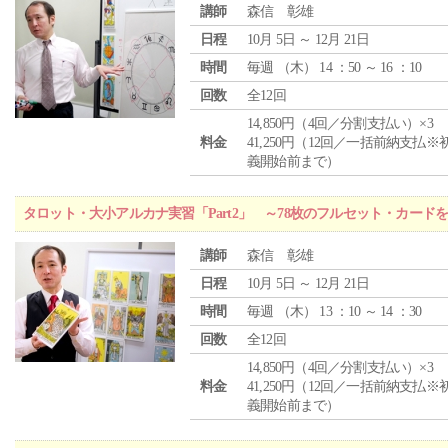
講師
森信 彰雄
日程
10月 5日 ～ 12月 21日
時間
毎週 （
木
） 14 ：50 ～ 16 ：10
回数
全12回
14,850円（4回／分割支払い）×3
料金
41,250円（12回／一括前納支払※
義開始前まで）
タロット・大小アルカナ実習「Part2」 ～78枚のフルセット・カード
講師
森信 彰雄
日程
10月 5日 ～ 12月 21日
時間
毎週 （
木
） 13 ：10 ～ 14 ：30
回数
全12回
14,850円（4回／分割支払い）×3
料金
41,250円（12回／一括前納支払※
義開始前まで）