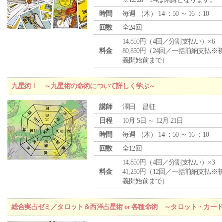
時間
毎週 （
木
） 14 ：50 ～ 16 ：10
回数
全24回
14,850円（4回／分割支払い）×6
料金
80,850円（24回／一括前納支払※
義開始前まで）
九星術Ⅰ ～九星術の命術について詳しく学ぶ～
講師
澤田 昌征
日程
10月 5日 ～ 12月 21日
時間
毎週 （
木
） 14 ：50 ～ 16 ：10
回数
全12回
14,850円（4回／分割支払い）×3
料金
41,250円（12回／一括前納支払※
義開始前まで）
総合実占ゼミ／タロット＆西洋占星術 or 各種命術 ～タロット・カ