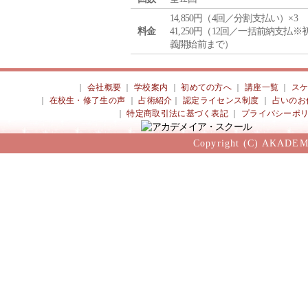
14,850円（4回／分割支払い）×3
料金
41,250円（12回／一括前納支払※
義開始前まで）
｜
会社概要
｜
学校案内
｜
初めての方へ
｜
講座一覧
｜
ス
｜
在校生・修了生の声
｜
占術紹介
｜
認定ライセンス制度
｜
占いのお
｜
特定商取引法に基づく表記
｜
プライバシーポ
Copyright (C) AKADEM