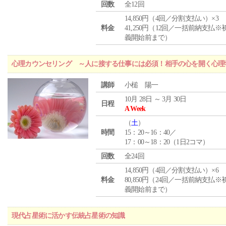
回数
全12回
14,850円（4回／分割支払い）×3
料金
41,250円（12回／一括前納支払※
義開始前まで）
心理カウンセリング ～人に接する仕事には必須！相手の心を開く心理
講師
小槌 陽一
10月 28日 ～ 3月 30日
日程
A Week
（
土
）
時間
15：20～16：40／
17：00～18：20（1日2コマ）
回数
全24回
14,850円（4回／分割支払い）×6
料金
80,850円（24回／一括前納支払※
義開始前まで）
現代占星術に活かす伝統占星術の知識