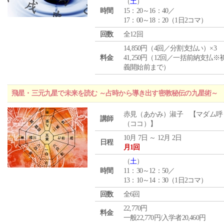
（
土
）
時間
15：20～16：40／
17：00～18：20（1日2コマ）
回数
全12回
14,850円（4回／分割支払い）×3
料金
41,250円（12回／一括前納支払※
義開始前まで）
飛星・三元九星で未来を読む ～占時から導き出す密教秘伝の九星術～
赤見（あかみ）淑子 【マダム呼
講師
（ココ）】
10月 7日 ～ 12月 2日
日程
月1回
（
土
）
時間
11：30～12：50／
13：10～14：30（1日2コマ）
回数
全6回
22,770円
料金
一般22,770円/入学者20,460円