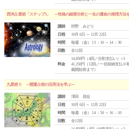
西洋占星術「ステップ3」 ～性格の細密分析と一生の運命の推理方法
講師
狩野 みどり
日程
10月 6日 ～ 12月 22日
時間
毎週 （
金
） 13 ：10 ～ 14 ：30
回数
全12回
14,850円（4回／分割支払い）×3
料金
41,250円（12回／一括前納支払※
義開始前まで）
九星術Ⅱ ～開運占術の活用法を学ぶ～
講師
澤田 昌征
日程
10月 6日 ～ 12月 22日
時間
毎週 （
金
） 14 ：50 ～ 16 ：10
回数
全12回
14,850円（4回／分割支払い）×3