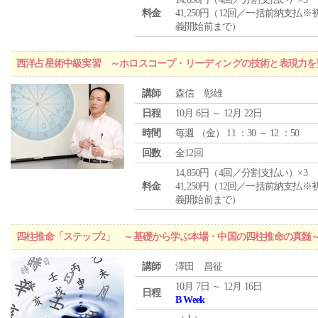
料金
41,250円（12回／一括前納支払※
義開始前まで）
西洋占星術中級実習 ～ホロスコープ・リーディングの技術と表現力を
講師
森信 彰雄
日程
10月 6日 ～ 12月 22日
時間
毎週 （
金
） 11 ：30 ～ 12 ：50
回数
全12回
14,850円（4回／分割支払い）×3
料金
41,250円（12回／一括前納支払※
義開始前まで）
四柱推命「ステップ2」 ～基礎から学ぶ本場・中国の四柱推命の真髄
講師
澤田 昌征
10月 7日 ～ 12月 16日
日程
B Week