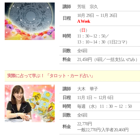
講師
芳垣 宗久
10月 29日 ～ 11月 26日
日程
A Week
（
日
）
時間
11：30～12：50／
13：10～14：30（1日2コマ）
回数
全6回
料金
21,450円（6回／一括支払いのみ）
実際に占って学ぶ！ 「タロット・カード占い」
講師
大木 華子
日程
11月 1日 ～ 12月 6日
時間
毎週 （
水
） 11 ：30 ～ 12 ：50
回数
全6回
22,770円
料金
一般22,770円/入学者20,460円