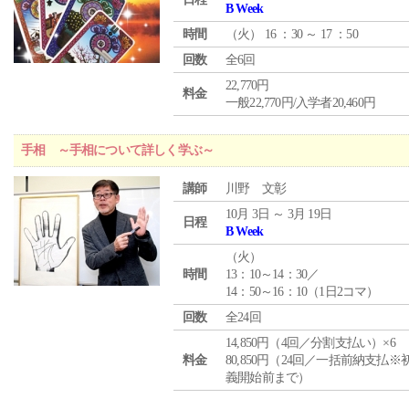
B Week
時間
（
火
） 16 ：30 ～ 17 ：50
回数
全6回
22,770円
料金
一般22,770円/入学者20,460円
手相 ～手相について詳しく学ぶ～
講師
川野 文彰
10月 3日 ～ 3月 19日
日程
B Week
（
火
）
時間
13：10～14：30／
14：50～16：10（1日2コマ）
回数
全24回
14,850円（4回／分割支払い）×6
料金
80,850円（24回／一括前納支払※
義開始前まで）