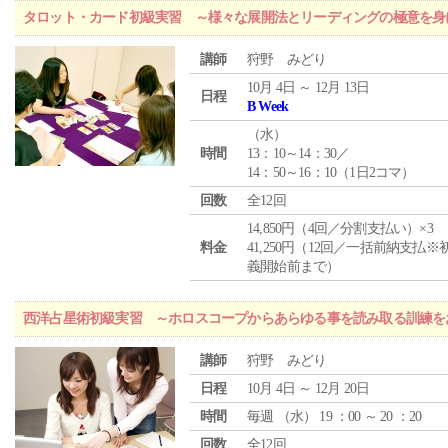
タロット・カード初級実習 ～様々な展開法とリーディングの極意を身
講師
狩野 みどり
10月 4日 ～ 12月 13日
日程
B Week
（
水
）
時間
13：10～14：30／
14：50～16：10（1日2コマ）
回数
全12回
14,850円（4回／分割支払い）×3
料金
41,250円（12回／一括前納支払※
義開始前まで）
西洋占星術初級実習 ～ホロスコープからあらゆる事を読み取る訓練を
講師
狩野 みどり
日程
10月 4日 ～ 12月 20日
時間
毎週 （
水
） 19 ：00 ～ 20 ：20
回数
全12回