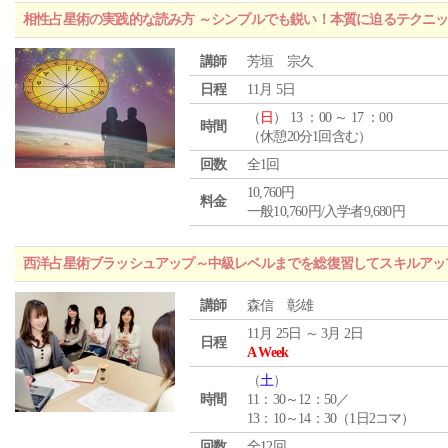
相性占星術の実践的な読み方 ～シンプルでも鋭い！本質に迫るテクニ
講師
芳垣 宗久
日程
11月 5日
（
日
） 13 ：00 ～ 17 ：00
時間
（休憩20分1回含む）
回数
全1回
10,760円
料金
一般10,760円/入学者9,680円
西洋占星術ブラッシュアップ～中級レベルまでを総復習してスキルアッ
講師
森信 彰雄
11月 25日 ～ 3月 2日
日程
A Week
（
土
）
時間
11：30～12：50／
13：10～14：30（1日2コマ）
回数
全12回