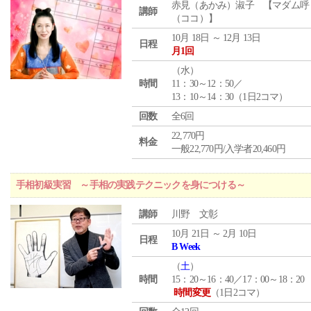
赤見（あかみ）淑子 【マダム呼
講師
（ココ）】
10月 18日 ～ 12月 13日
日程
月1回
（
水
）
時間
11：30～12：50／
13：10～14：30（1日2コマ）
回数
全6回
22,770円
料金
一般22,770円/入学者20,460円
手相初級実習 ～手相の実践テクニックを身につける～
講師
川野 文彰
10月 21日 ～ 2月 10日
日程
B Week
（
土
）
時間
15：20～16：40／17：00～18：20
時間変更
（1日2コマ）