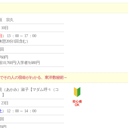
垣 宗久
 10日
日
） 13 ：00 ～ 17 ：00
休憩20分1回含む）
1回
,760円
10,760円/入学者9,680円
字でその人の宿命がわかる、東洋数秘術～
見（あかみ）淑子【マダム呼々（コ
）】
 23日
土
） 12 ：00 ～ 14 ：00
1回
870円