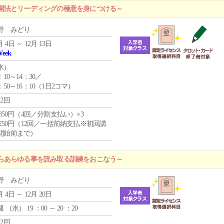
開法とリーディングの極意を身につける～
野 みどり
月 4日 ～ 12月 13日
Week
水
）
：10～14：30／
：50～16：10（1日2コマ）
12回
4,850円（4回／分割支払い）×3
1,250円（12回／一括前納支払※初回講
開始前まで）
らあらゆる事を読み取る訓練をおこなう～
野 みどり
月 4日 ～ 12月 20日
週 （
水
） 19 ：00 ～ 20 ：20
12回