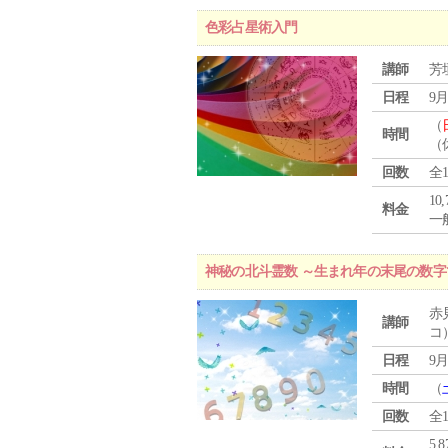
色彩占星術入門
講師
芳
日程
9月
（
時間
（
回数
全
10
料金
一般
神秘の北斗霊数 ～生まれ年の末尾の数
赤
講師
コ
日程
9月
時間
（
回数
全
5,