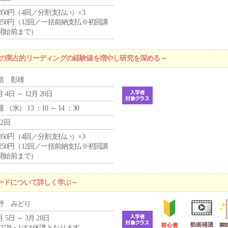
4,850円（4回／分割支払い）×3
1,250円（12回／一括前納支払※初回講
開始前まで）
プの実占的リーディングの経験値を増やし研究を深める～
信 彰雄
月 4日 ～ 12月 20日
週 （
水
） 13 ：10 ～ 14 ：30
12回
4,850円（4回／分割支払い）×3
1,250円（12回／一括前納支払※初回講
開始前まで）
ードについて詳しく学ぶ～
野 みどり
月 5日 ～ 3月 28日
12/28・1/4は休講となります。