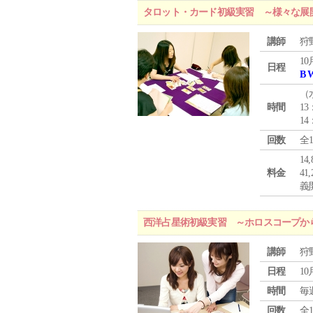
タロット・カード初級実習 ～様々な展
講師
狩
10
日程
B 
（
時間
13
14
回数
全
1
料金
4
義
西洋占星術初級実習 ～ホロスコープか
講師
狩
日程
10
時間
毎
回数
全