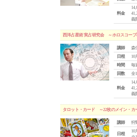
1
料金
4
義
西洋占星術 実占研究会 ～ホロスコー
講師
森
日程
10
時間
毎
回数
全
1
料金
4
義
タロット・カード ～22枚のメイン・カ
講師
狩
10
日程
※