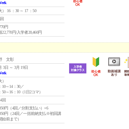
Week
火
） 16 ：30 ～ 17 ：50
6回
,770円
22,770円/入学者20,460円
野 文彰
月 3日 ～ 3月 19日
Week
火
）
：10～14：30／
：50～16：10（1日2コマ）
24回
4,850円（4回／分割支払い）×6
0,850円（24回／一括前納支払※初回講
開始前まで）