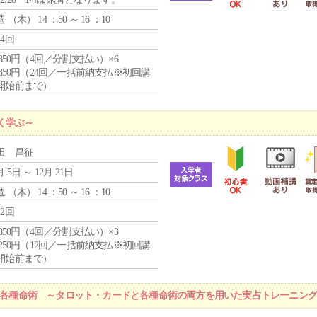
週 （
木
） 14 ：50 ～ 16 ：10
24回
4,850円（4回／分割支払い）×6
0,850円（24回／一括前納支払※初回講
開始前まで）
く学ぶ～
田 昌征
月 5日 ～ 12月 21日
週 （
木
） 14 ：50 ～ 16 ：10
12回
4,850円（4回／分割支払い）×3
1,250円（12回／一括前納支払※初回講
開始前まで）
r 各種命術 ～タロット・カードと各種命術の両方を用いた実占トレーニン