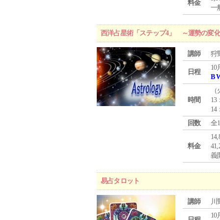
料金
一般
西洋占星術「ステップ4」 ～運勢の変
講師
狩
10
日程
B 
（
時間
13
14
回数
全
1
料金
4
義
易占タロット
講師
川
10
日程