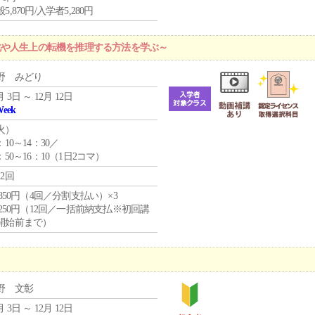
5,870円/入学者5,280円
化や人生上の転機を推理する方法を学ぶ～
野 みどり
月 3日 ～ 12月 12日
Week
火
）
：10～14：30／
：50～16：10（1日2コマ）
12回
4,850円（4回／分割支払い）×3
1,250円（12回／一括前納支払※初回講
開始前まで）
野 文彰
月 3日 ～ 12月 12日