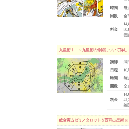
時間
毎
回数
全
1
料金
8
義
九星術Ⅰ ～九星術の命術について詳し
講師
澤
日程
10
時間
毎
回数
全
1
料金
4
義
総合実占ゼミ／タロット＆西洋占星術 o