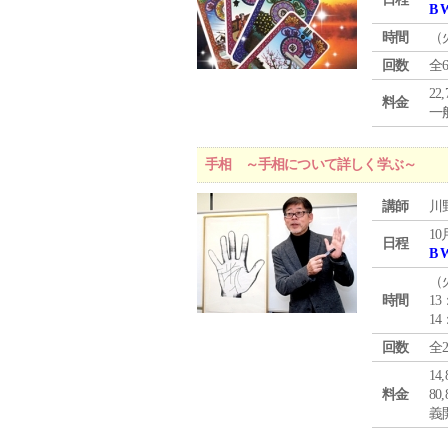
B 
時間
（
回数
全
22
料金
一般
手相 ～手相について詳しく学ぶ～
講師
川
10
日程
B 
（
時間
13
14
回数
全
1
料金
8
義