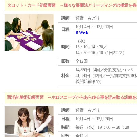
タロット・カード初級実習 ～様々な展開法とリーディングの極意を身
講師
狩野 みどり
10月 4日 ～ 12月 13日
日程
B Week
（
水
）
時間
13：10～14：30／
14：50～16：10（1日2コマ）
回数
全12回
14,850円（4回／分割支払い）×3
料金
41,250円（12回／一括前納支払※
義開始前まで）
西洋占星術初級実習 ～ホロスコープからあらゆる事を読み取る訓練を
講師
狩野 みどり
日程
10月 4日 ～ 12月 20日
時間
毎週 （
水
） 19 ：00 ～ 20 ：20
回数
全12回