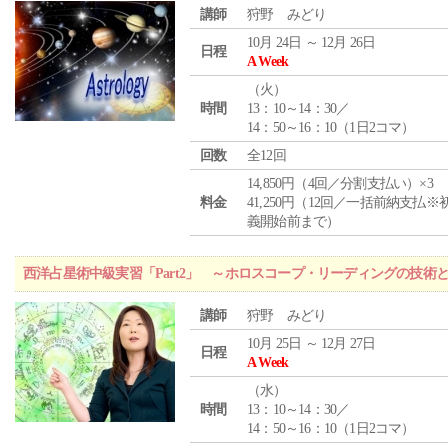
講師
狩野 みどり
10月 24日 ～ 12月 26日
日程
A Week
（
火
）
時間
13：10～14：30／
14：50～16：10（1日2コマ）
回数
全12回
14,850円（4回／分割支払い）×3
料金
41,250円（12回／一括前納支払※
義開始前まで）
西洋占星術中級実習「Part2」 ～ホロスコープ・リーディングの技術
講師
狩野 みどり
10月 25日 ～ 12月 27日
日程
A Week
（
水
）
時間
13：10～14：30／
14：50～16：10（1日2コマ）