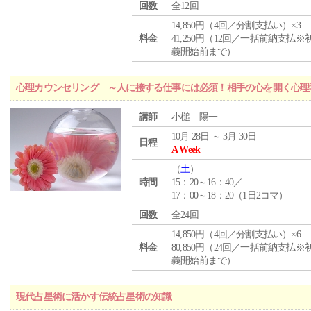
回数
全12回
14,850円（4回／分割支払い）×3
料金
41,250円（12回／一括前納支払※
義開始前まで）
心理カウンセリング ～人に接する仕事には必須！相手の心を開く心理
講師
小槌 陽一
10月 28日 ～ 3月 30日
日程
A Week
（
土
）
時間
15：20～16：40／
17：00～18：20（1日2コマ）
回数
全24回
14,850円（4回／分割支払い）×6
料金
80,850円（24回／一括前納支払※
義開始前まで）
現代占星術に活かす伝統占星術の知識