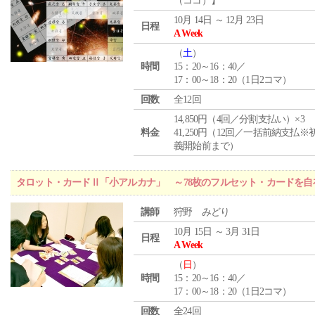
（ココ）】
10月 14日 ～ 12月 23日
日程
A Week
（
土
）
時間
15：20～16：40／
17：00～18：20（1日2コマ）
回数
全12回
14,850円（4回／分割支払い）×3
料金
41,250円（12回／一括前納支払※
義開始前まで）
タロット・カードⅡ「小アルカナ」 ～78枚のフルセット・カードを自
講師
狩野 みどり
10月 15日 ～ 3月 31日
日程
A Week
（
日
）
時間
15：20～16：40／
17：00～18：20（1日2コマ）
回数
全24回