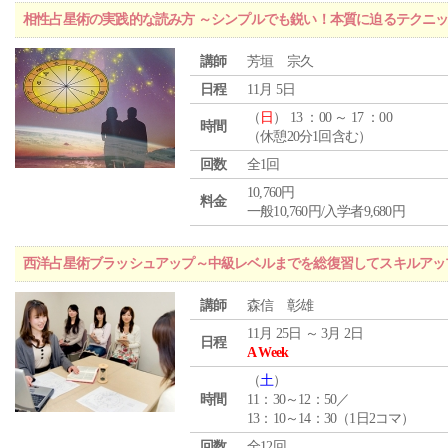
相性占星術の実践的な読み方 ～シンプルでも鋭い！本質に迫るテクニ
講師
芳垣 宗久
日程
11月 5日
（
日
） 13 ：00 ～ 17 ：00
時間
（休憩20分1回含む）
回数
全1回
10,760円
料金
一般10,760円/入学者9,680円
西洋占星術ブラッシュアップ～中級レベルまでを総復習してスキルアッ
講師
森信 彰雄
11月 25日 ～ 3月 2日
日程
A Week
（
土
）
時間
11：30～12：50／
13：10～14：30（1日2コマ）
回数
全12回