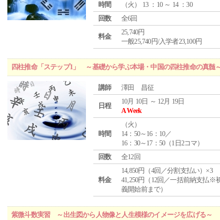
時間
（
火
） 13 ：10 ～ 14 ：30
回数
全6回
25,740円
料金
一般25,740円/入学者23,100円
四柱推命「ステップ1」 ～基礎から学ぶ本場・中国の四柱推命の真髄
講師
澤田 昌征
10月 10日 ～ 12月 19日
日程
A Week
（
火
）
時間
14：50～16：10／
16：30～17：50（1日2コマ）
回数
全12回
14,850円（4回／分割支払い）×3
料金
41,250円（12回／一括前納支払※
義開始前まで）
紫微斗数実習 ～出生図から人物像と人生模様のイメージを広げる～