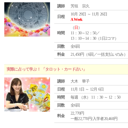
講師
芳垣 宗久
10月 29日 ～ 11月 26日
日程
A Week
（
日
）
時間
11：30～12：50／
13：10～14：30（1日2コマ）
回数
全6回
料金
21,450円（6回／一括支払いのみ）
実際に占って学ぶ！ 「タロット・カード占い」
講師
大木 華子
日程
11月 1日 ～ 12月 6日
時間
毎週 （
水
） 11 ：30 ～ 12 ：50
回数
全6回
22,770円
料金
一般22,770円/入学者20,460円