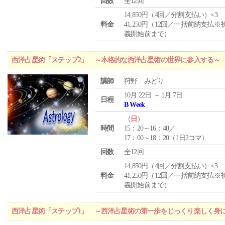
回数
全12回
14,850円（4回／分割支払い）×3
料金
41,250円（12回／一括前納支払※
義開始前まで）
西洋占星術「ステップ2」 ～本格的な西洋占星術の世界に参入する～
講師
狩野 みどり
10月 22日 ～ 1月 7日
日程
B Week
（
日
）
時間
15：20～16：40／
17：00～18：20（1日2コマ）
回数
全12回
14,850円（4回／分割支払い）×3
料金
41,250円（12回／一括前納支払※
義開始前まで）
西洋占星術「ステップ1」 ～西洋占星術の第一歩をじっくり楽しく身