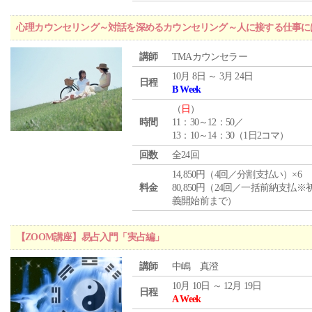
心理カウンセリング～対話を深めるカウンセリング～人に接する仕事には
講師
TMAカウンセラー
10月 8日 ～ 3月 24日
日程
B Week
（
日
）
時間
11：30～12：50／
13：10～14：30（1日2コマ）
回数
全24回
14,850円（4回／分割支払い）×6
料金
80,850円（24回／一括前納支払※
義開始前まで）
【ZOOM講座】易占入門「実占編」
講師
中嶋 真澄
10月 10日 ～ 12月 19日
日程
A Week