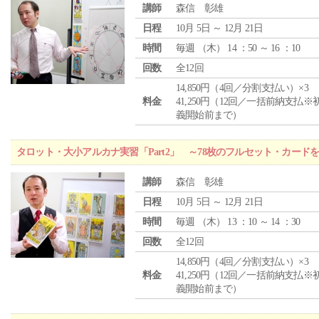
講師
森信 彰雄
日程
10月 5日 ～ 12月 21日
時間
毎週 （
木
） 14 ：50 ～ 16 ：10
回数
全12回
14,850円（4回／分割支払い）×3
料金
41,250円（12回／一括前納支払※
義開始前まで）
タロット・大小アルカナ実習「Part2」 ～78枚のフルセット・カード
講師
森信 彰雄
日程
10月 5日 ～ 12月 21日
時間
毎週 （
木
） 13 ：10 ～ 14 ：30
回数
全12回
14,850円（4回／分割支払い）×3
料金
41,250円（12回／一括前納支払※
義開始前まで）