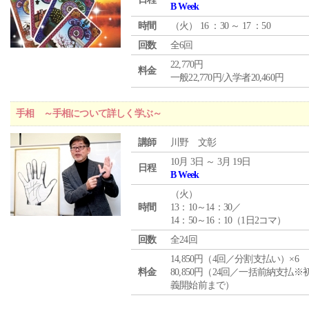
B Week
時間
（
火
） 16 ：30 ～ 17 ：50
回数
全6回
22,770円
料金
一般22,770円/入学者20,460円
手相 ～手相について詳しく学ぶ～
講師
川野 文彰
10月 3日 ～ 3月 19日
日程
B Week
（
火
）
時間
13：10～14：30／
14：50～16：10（1日2コマ）
回数
全24回
14,850円（4回／分割支払い）×6
料金
80,850円（24回／一括前納支払※
義開始前まで）