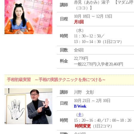
赤見（あかみ）淑子 【マダム呼
講師
（ココ）】
10月 18日 ～ 12月 13日
日程
月1回
（
水
）
時間
11：30～12：50／
13：10～14：30（1日2コマ）
回数
全6回
22,770円
料金
一般22,770円/入学者20,460円
手相初級実習 ～手相の実践テクニックを身につける～
講師
川野 文彰
10月 21日 ～ 2月 10日
日程
B Week
（
土
）
時間
15：20～16：40／17：00～18：20
時間変更
（1日2コマ）