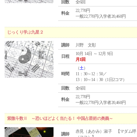
回数
全6回
22,770円
料金
一般22,770円/入学者20,460円
じっくり学ぶ九星２
講師
川野 文彰
10月 14日 ～ 12月 9日
日程
月1回
（
土
）
時間
11：30～12：50／
13：10～14：30（1日2コマ）
回数
全6回
22,770円
料金
一般22,770円/入学者20,460円
紫微斗数Ⅱ ～恐いほどよく当たる！ 中国占星術の奥義～
赤見（あかみ）淑子 【マダム呼
講師