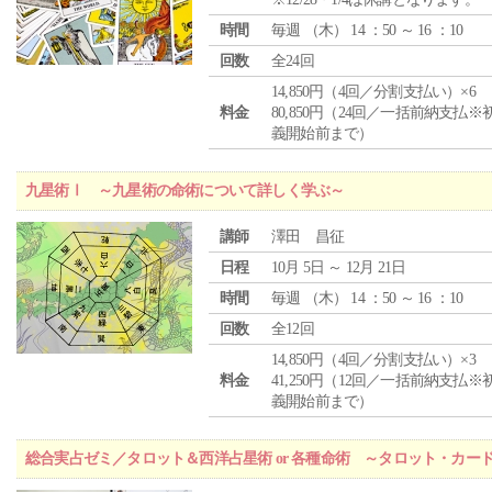
時間
毎週 （
木
） 14 ：50 ～ 16 ：10
回数
全24回
14,850円（4回／分割支払い）×6
料金
80,850円（24回／一括前納支払※
義開始前まで）
九星術Ⅰ ～九星術の命術について詳しく学ぶ～
講師
澤田 昌征
日程
10月 5日 ～ 12月 21日
時間
毎週 （
木
） 14 ：50 ～ 16 ：10
回数
全12回
14,850円（4回／分割支払い）×3
料金
41,250円（12回／一括前納支払※
義開始前まで）
総合実占ゼミ／タロット＆西洋占星術 or 各種命術 ～タロット・カ