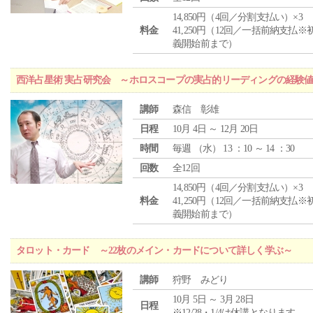
14,850円（4回／分割支払い）×3
料金
41,250円（12回／一括前納支払※
義開始前まで）
西洋占星術 実占研究会 ～ホロスコープの実占的リーディングの経験
講師
森信 彰雄
日程
10月 4日 ～ 12月 20日
時間
毎週 （
水
） 13 ：10 ～ 14 ：30
回数
全12回
14,850円（4回／分割支払い）×3
料金
41,250円（12回／一括前納支払※
義開始前まで）
タロット・カード ～22枚のメイン・カードについて詳しく学ぶ～
講師
狩野 みどり
10月 5日 ～ 3月 28日
日程
※12/28・1/4は休講となります。