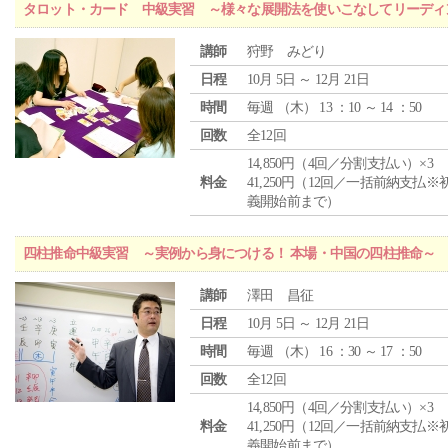
タロット・カード 中級実習 ～様々な展開法を使いこなしてリーディ
講師
狩野 みどり
日程
10月 5日 ～ 12月 21日
時間
毎週 （
木
） 13 ：10 ～ 14 ：50
回数
全12回
14,850円（4回／分割支払い）×3
料金
41,250円（12回／一括前納支払※
義開始前まで）
四柱推命中級実習 ～実例から身につける！ 本場・中国の四柱推命～
講師
澤田 昌征
日程
10月 5日 ～ 12月 21日
時間
毎週 （
木
） 16 ：30 ～ 17 ：50
回数
全12回
14,850円（4回／分割支払い）×3
料金
41,250円（12回／一括前納支払※
義開始前まで）