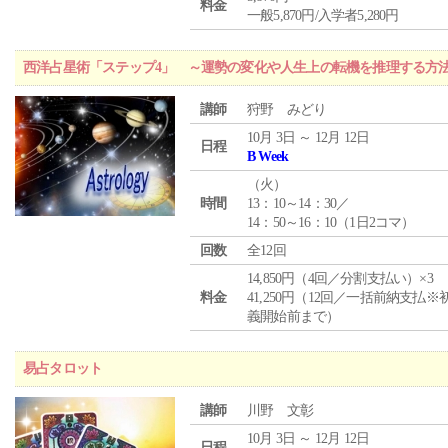
料金
一般5,870円/入学者5,280円
西洋占星術「ステップ4」 ～運勢の変化や人生上の転機を推理する方
講師
狩野 みどり
10月 3日 ～ 12月 12日
日程
B Week
（
火
）
時間
13：10～14：30／
14：50～16：10（1日2コマ）
回数
全12回
14,850円（4回／分割支払い）×3
料金
41,250円（12回／一括前納支払※
義開始前まで）
易占タロット
講師
川野 文彰
10月 3日 ～ 12月 12日
日程