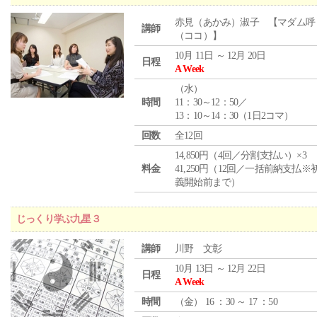
赤見（あかみ）淑子 【マダム呼
講師
（ココ）】
10月 11日 ～ 12月 20日
日程
A Week
（
水
）
時間
11：30～12：50／
13：10～14：30（1日2コマ）
回数
全12回
14,850円（4回／分割支払い）×3
料金
41,250円（12回／一括前納支払※
義開始前まで）
じっくり学ぶ九星３
講師
川野 文彰
10月 13日 ～ 12月 22日
日程
A Week
時間
（
金
） 16 ：30 ～ 17 ：50