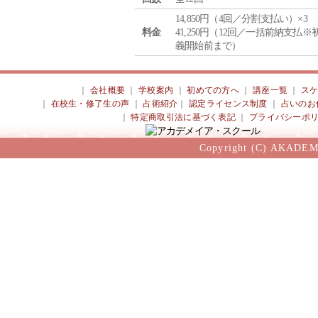
14,850円（4回／分割支払い）×3
料金
41,250円（12回／一括前納支払※
義開始前まで）
｜
会社概要
｜
学校案内
｜
初めての方へ
｜
講座一覧
｜
ス
｜
在校生・修了生の声
｜
占術紹介
｜
認定ライセンス制度
｜
占いのお
｜
特定商取引法に基づく表記
｜
プライバシーポ
Copyright (C) AKADEM