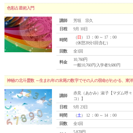
色彩占星術入門
講師
芳垣 宗久
日程
9月 10日
（
日
） 13 ：00 ～ 17 ：00
時間
（休憩20分1回含む）
回数
全1回
10,760円
料金
一般10,760円/入学者9,680円
神秘の北斗霊数 ～生まれ年の末尾の数字でその人の宿命がわかる、東
赤見（あかみ）淑子【マダム呼々
講師
コ）】
日程
9月 23日
時間
（
土
） 12 ：00 ～ 14 ：00
回数
全1回
5,870円