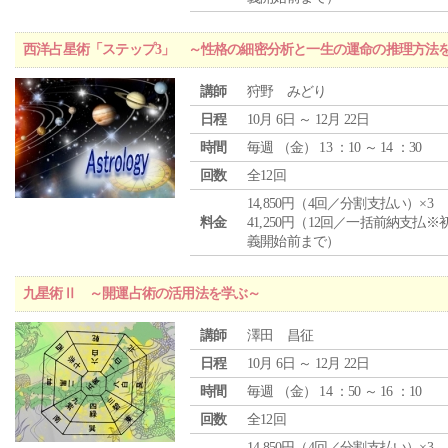
西洋占星術「ステップ3」 ～性格の細密分析と一生の運命の推理方法
講師
狩野 みどり
日程
10月 6日 ～ 12月 22日
時間
毎週 （
金
） 13 ：10 ～ 14 ：30
回数
全12回
14,850円（4回／分割支払い）×3
料金
41,250円（12回／一括前納支払※
義開始前まで）
九星術Ⅱ ～開運占術の活用法を学ぶ～
講師
澤田 昌征
日程
10月 6日 ～ 12月 22日
時間
毎週 （
金
） 14 ：50 ～ 16 ：10
回数
全12回
14,850円（4回／分割支払い）×3