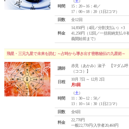
（
土
）
時間
15：20～16：40／
17：00～18：20（1日2コマ）
回数
全12回
14,850円（4回／分割支払い）×3
料金
41,250円（12回／一括前納支払※
義開始前まで）
飛星・三元九星で未来を読む ～占時から導き出す密教秘伝の九星術～
赤見（あかみ）淑子 【マダム呼
講師
（ココ）】
10月 7日 ～ 12月 2日
日程
月1回
（
土
）
時間
11：30～12：50／
13：10～14：30（1日2コマ）
回数
全6回
22,770円
料金
一般22,770円/入学者20,460円