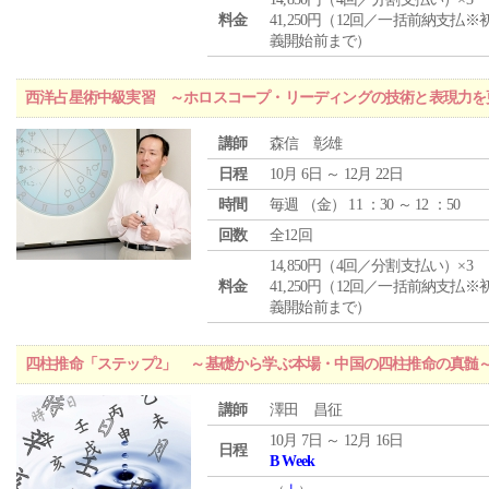
料金
41,250円（12回／一括前納支払※
義開始前まで）
西洋占星術中級実習 ～ホロスコープ・リーディングの技術と表現力を
講師
森信 彰雄
日程
10月 6日 ～ 12月 22日
時間
毎週 （
金
） 11 ：30 ～ 12 ：50
回数
全12回
14,850円（4回／分割支払い）×3
料金
41,250円（12回／一括前納支払※
義開始前まで）
四柱推命「ステップ2」 ～基礎から学ぶ本場・中国の四柱推命の真髄
講師
澤田 昌征
10月 7日 ～ 12月 16日
日程
B Week