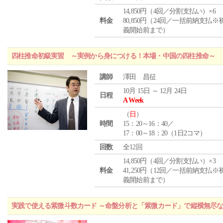
14,850円（4回／分割支払い）×6
料金
80,850円（24回／一括前納支払※
義開始前まで）
四柱推命初級実習 ～実例から身につける！本場・中国の四柱推命～
講師
澤田 昌征
10月 15日 ～ 12月 24日
日程
A Week
（
日
）
時間
15：20～16：40／
17：00～18：20（1日2コマ）
回数
全12回
14,850円（4回／分割支払い）×3
料金
41,250円（12回／一括前納支払※
義開始前まで）
実践で使える紫微斗数カード ～命盤分析と「紫微カード」で縦横無尽